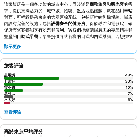
這家飯店是一個多功能的城市中心，同時滿足
商務旅客
和
觀光客
的需
求，提供充滿活力的「城中城」體驗。飯店地點優越，就在
品川車站
對面，可輕鬆搭乘東京的大眾運輸系統，包括新幹線和機場線。飯店
內設有完善的設施，包括
設備齊全的健身房
、保齡球館和電影院，確
保所有賓客都能享有娛樂和便利。賓客們持續讚揚
員工
的專業精神和
豐盛的
自助式早餐
，早餐提供各式各樣的日式和西式菜餚。若想獲得
最佳體驗，建議預訂附屬大樓的翻新客房，享受清新潔淨的氛圍。
顯示更多
旅客評論
超級讚
43
%
非常好
30
%
蠻不錯
15
%
還可以
7
%
不太好
5
%
查看評論
高於東京平均評分