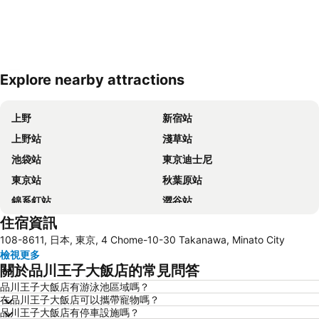
Explore nearby attractions
展開地圖
上野
新宿站
上野站
淺草站
池袋站
東京迪士尼
東京站
秋葉原站
錦系釘站
澀谷站
住宿資訊
品川車站
銀座站
108-8611, 日本, 東京, 4 Chome-10-30 Takanawa, Minato City
淺草寺
Shinjuku
檢視更多
羽田機場 東京國際機場
東京巨蛋城
關於品川王子大飯店的常見問答
東京晴空塔
橫濱車站
品川王子大飯店有游泳池區域嗎？
在品川王子大飯店可以攜帶寵物嗎？
東京國際機場 (羽田機場)
幕張展覽館
品川王子大飯店有停車設施嗎？