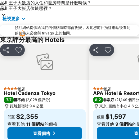
新橋站
日本東京武道館
品川王子大飯店的入住和退房時間是什麼時候？
品川王子大飯店位於哪裡？
日本橋站
Shibuya
檢視更多
Haneda Airport International Terminal Station
六本木車站
預訂網站提供給我們的價格隨時都會改變，因此您前往預訂網站後看到
東京迪士尼海洋
原宿站
的價格未必會與 trivago 上的相同。
東京國際展示中心
御台場 (台場)
東京評分最高的 Hotels
Nippori Station
赤坂站
分享
加入我的最愛
分享
加入我的最愛
赤羽站
東京都廳
水道橋站
惠比壽站
Nissan Stadium
築地魚市場
表參道車站
Shimokitazawa
飯店
飯店
4 星級
3 星級
Omiya Station
太陽城
Hotel Cadenza Tokyo
APA Hotel & Reso
7.7
8.2
蠻不錯
(
2,028 個評分
)
非常好
(
21,149 個評
Oshiage Metro Station
汐留站
距離新宿站 9.4 公里
東京, 距離市中心 4.6 
Ariake Coliseum
Sakuragicho Station
$2,355
$1,597
低至
低至
大手釘站
Sugamo Station
查看其他
11 個網站
的價格
查看其他
9 個網站
的
兩國國技館
Hamamatsucho station
查看價格
查