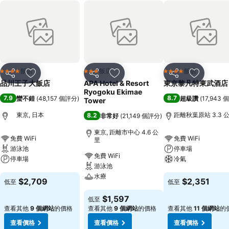
飯店
飯店
飯店
4 星級
3 星級
4 星級
分享
加入我的最愛
分享
加入我的最愛
分享
加入我的
品川王子大飯店
APA Hotel & Resort
東京黎凡特東武酒店
Ryogoku Ekimae
7.9
8.7
蠻不錯
(
48,157 個評分
)
超級讚
(
17,943
Tower
東京, 日本
距離秋葉原站 3.3 
8.2
非常好
(
21,149 個評分
)
東京, 距離市中心 4.6 公
免費 WiFi
免費 WiFi
里
游泳池
停車場
免費 WiFi
停車場
冷氣
游泳池
水療
查看價格
查看價格
$2,709
$2,351
低至
低至
查看價格
$1,597
低至
查看其他
9 個網站
的價格
查看其他
9 個網站
的價格
查看其他
11 個網站
的
查看價格
查看價格
查看價格