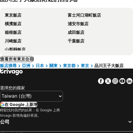
東京飯店
富士河口湖町飯店
橫濱飯店
浦安市飯店
箱根飯店
成田飯店
川崎飯店
千葉飯店
山梨縣飯店
查看所有東京住宿
飯店搜尋
亞洲
日本
關東
東京都
東京
品川王子大飯店
Facebook
Twitter
Insta
Yo
選擇您的國家
在 Google 上新增
輕鬆找到我們的結果：在 Google 上將
trivago 新增為偏好來源。
公司