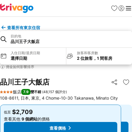
我的最愛
登入
選
查看所有東京住宿
目的地
品川王子大飯店
入住日期/退房日期
旅客和客房數
選擇日期
2 位旅客，1 間客房
佣金如何影響排序
品川王子大飯店
分享
加
飯店
7.9
蠻不錯
(
48,157 個評分
)
4 星級
108-8611, 日本, 東京, 4 Chome-10-30 Takanawa, Minato City
$2,709
$2,709
低至
低至
查看其他
9 個網站
的價格
查看其他
9 個網站
的價格
查看價格
查看價格