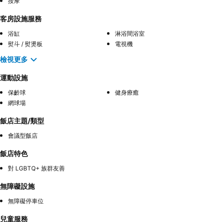
按摩
客房設施服務
浴缸
淋浴間浴室
熨斗 / 熨燙板
電視機
檢視更多
運動設施
保齡球
健身療癒
網球場
飯店主題/類型
會議型飯店
飯店特色
對 LGBTQ+ 族群友善
無障礙設施
無障礙停車位
兒童服務