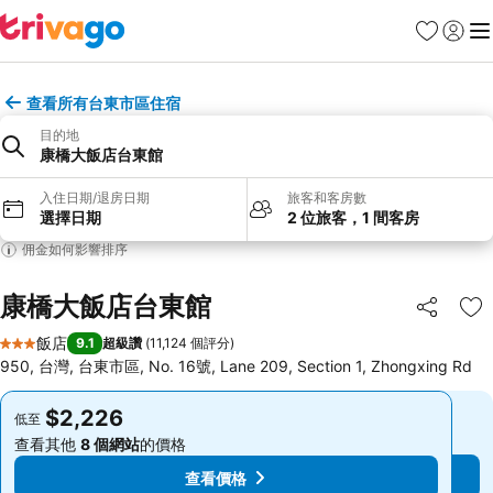
我的最愛
登入
選
查看所有台東市區住宿
目的地
康橋大飯店台東館
入住日期/退房日期
旅客和客房數
選擇日期
2 位旅客，1 間客房
佣金如何影響排序
康橋大飯店台東館
分享
加
飯店
9.1
超級讚
(
11,124 個評分
)
3 星級
950, 台灣, 台東市區, No. 16號, Lane 209, Section 1, Zhongxing Rd
$2,226
$2,226
低至
低至
查看其他
8 個網站
的價格
查看其他
8 個網站
的價格
查看價格
查看價格