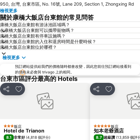
950, 台灣, 台東市區, No. 16號, Lane 209, Section 1, Zhongxing Rd
檢視更多
關於康橋大飯店台東館的常見問答
康橋大飯店台東館有游泳池區域嗎？
在康橋大飯店台東館可以攜帶寵物嗎？
康橋大飯店台東館有停車設施嗎？
康橋大飯店台東館的入住和退房時間是什麼時候？
康橋大飯店台東館位於哪裡？
檢視更多
預訂網站提供給我們的價格隨時都會改變，因此您前往預訂網站後看到
的價格未必會與 trivago 上的相同。
台東市區評分最高的 Hotels
分享
加入我的最愛
分享
加入我的最愛
飯店
飯店
3 星級
5 星級
Hotel de Trianon
知本老爺酒店
8.1
8.7
非常好
(
4,818 個評分
)
超級讚
(
13,859 個評