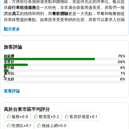
越，方便前往各個旅遊景點和購物區，並提供充足的停車位。飯店提
供
自行車租借服務
是一大特色，非常適合探索周邊美景。房客們一致
讚揚
員工
的熱情和周到，而
餐飲體驗
更是一大亮點，早餐和晚餐都提
供美味豐盛的餐點。如果想享受更寧靜的住宿，房客可以要求入住隔
音效果良好的客房。
顯示更多
旅客評論
超級讚
75
%
非常好
20
%
蠻不錯
4
%
還可以
1
%
不太好
0
%
查看評論
高於台東市區平均評分
服務
•
9.6
整潔度
•
9.2
客房舒適度
•
9.1
性價比
•
9.1
無線上網
•
9.0