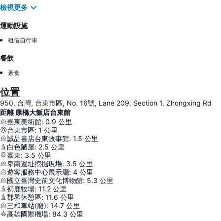
檢視更多
運動設施
租借自行車
餐飲
素食
位置
950, 台灣, 台東市區, No. 16號, Lane 209, Section 1, Zhongxing Rd
距離 康橋大飯店台東館
臺東美術館
:
0.9
公里
台東市區
:
1
公里
誠品書店台東故事館
:
1.5
公里
白色陋屋
:
2.5
公里
臺東
:
3.5
公里
卑南遺址挖掘現場
:
3.5
公里
遊客服務中心展示廳
:
4
公里
國立臺灣史前文化博物館
:
5.3
公里
初鹿牧場
:
11.2
公里
郡界休憩區
:
11.6
公里
三和車站(廢)
:
14.7
公里
高雄國際機場
:
84.3
公里