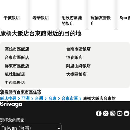
平價飯店
奢華飯店
附設游泳池
寵物友善飯
Spa
的飯店
店
康橋大飯店台東館附近的目的地
高雄市區飯店
台南市區飯店
台東市區飯店
恆春飯店
屏東市區飯店
阿里山鄉飯店
琉球鄉飯店
大樹區飯店
中西區飯店
查看所有台東市區住宿
飯店搜尋
亞洲
台灣
台東
台東市區
康橋大飯店台東館
Facebook
Twitter
Insta
Yo
選擇您的國家