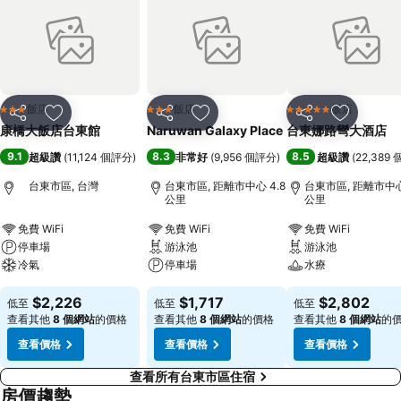
飯店
飯店
飯店
3 星級
3 星級
5 星級
分享
加入我的最愛
分享
加入我的最愛
分享
加入我的
康橋大飯店台東館
Naruwan Galaxy Place
台東娜路彎大酒店
9.1
8.3
8.5
超級讚
(
11,124 個評分
)
非常好
(
9,956 個評分
)
超級讚
(
22,389
台東市區, 台灣
台東市區, 距離市中心 4.8
台東市區, 距離市中心 
公里
公里
免費 WiFi
免費 WiFi
免費 WiFi
停車場
游泳池
游泳池
冷氣
停車場
水療
$2,226
$1,717
$2,802
低至
低至
低至
查看其他
8 個網站
的價格
查看其他
8 個網站
的價格
查看其他
8 個網站
的
查看價格
查看價格
查看價格
查看所有台東市區住宿
房價趨勢