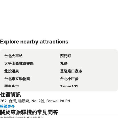
Explore nearby attractions
展開地圖
台北火車站
西門町
太平山森林遊樂區
九份
北投溫泉
基隆廟口夜市
台北市立動物園
台北小巨蛋
羅東夜市
Taipei 101
住宿資訊
南港站覽館
士林夜市
262, 台灣, 礁溪鄉, No. 2號, Fenwei 1st Rd
宜蘭烏石港
拉拉山
檢視更多
烏來溫泉
饒河街觀光夜市
關於東旅驛棧的常見問答
景美捷運站
礁溪車站