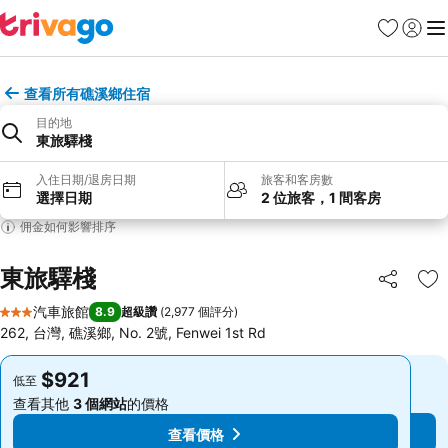
我的最愛
登入
選
查看所有礁溪鄉住宿
目的地
東旅驛棧
入住日期/退房日期
旅客和客房數
選擇日期
2 位旅客，1 間客房
佣金如何影響排序
東旅驛棧
分享
加
汽車旅館
8.9
超級讚
(
2,977 個評分
)
3 星級
262, 台灣, 礁溪鄉, No. 2號, Fenwei 1st Rd
$921
$921
低至
低至
查看其他
3 個網站
的價格
查看其他
3 個網站
的價格
查看價格
查看價格