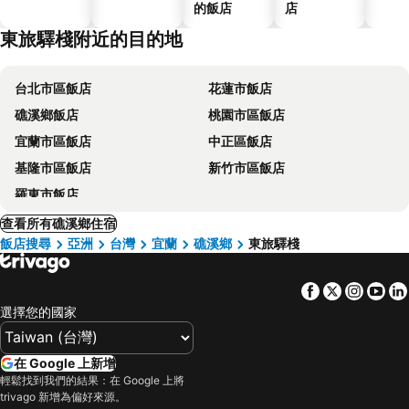
的飯店
店
東旅驛棧附近的目的地
台北市區飯店
花蓮市飯店
礁溪鄉飯店
桃園市區飯店
宜蘭市區飯店
中正區飯店
基隆市區飯店
新竹市區飯店
羅東市飯店
查看所有礁溪鄉住宿
飯店搜尋
亞洲
台灣
宜蘭
礁溪鄉
東旅驛棧
Facebook
Twitter
Insta
Yo
選擇您的國家
在 Google 上新增
輕鬆找到我們的結果：在 Google 上將
trivago 新增為偏好來源。