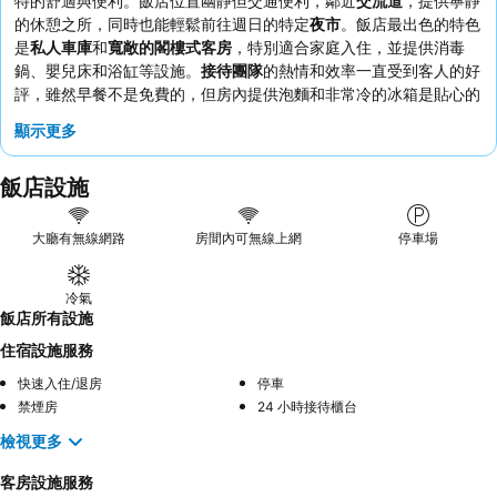
特的舒適與便利。飯店位置幽靜但交通便利，鄰近
交流道
，提供寧靜
的休憩之所，同時也能輕鬆前往週日的特定
夜市
。飯店最出色的特色
是
私人車庫
和
寬敞的閣樓式客房
，特別適合家庭入住，並提供消毒
鍋、嬰兒床和浴缸等設施。
接待團隊
的熱情和效率一直受到客人的好
評，雖然早餐不是免費的，但房內提供泡麵和非常冷的冰箱是貼心的
服務。如果想獲得更寧靜的體驗，客人應要求入住面花園的客房。
顯示更多
飯店設施
大廳有無線網路
房間內可無線上網
停車場
冷氣
飯店所有設施
住宿設施服務
快速入住/退房
停車
禁煙房
24 小時接待櫃台
檢視更多
客房設施服務