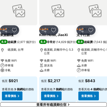
汽車旅館
飯店
飯店
3 星級
4 星級
3 星級
分享
加入我的最愛
分享
加入我的最愛
分享
加入我的
東旅驛棧
Kilin Hotel, JiaoXi
太子行旅
8.9
8.4
8.6
超級讚
(
2,977 個評分
)
非常好
(
14,629 個評分
)
超級讚
(
7,043 
礁溪鄉, 台灣
礁溪鄉, 距離市中心 5.3
礁溪鄉, 距離市中心 5
公里
公里
免費 WiFi
免費 WiFi
免費 WiFi
停車場
游泳池
水療
冷氣
水療
停車場
查看價格
查看價格
查看價格
$921
$2,217
$843
低至
低至
低至
查看其他
3 個網站
的價格
查看其他
7 個網站
的價格
查看其他
4 個網站
的
查看價格
查看價格
查看價格
查看所有礁溪鄉住宿