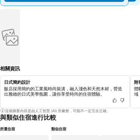
相關資訊
日式簡約設計
附
飯店採用簡約的工業風時尚裝潢，融入淺色和天然木材，營造
體
出雅緻的日式美學氛圍，讓你享受時尚的住宿體驗。
域
這個摘要內容是由人工智慧 (AI) 所彙整，可能不一定完全正確。
與類似住宿進行比較
所選住宿
類似住宿