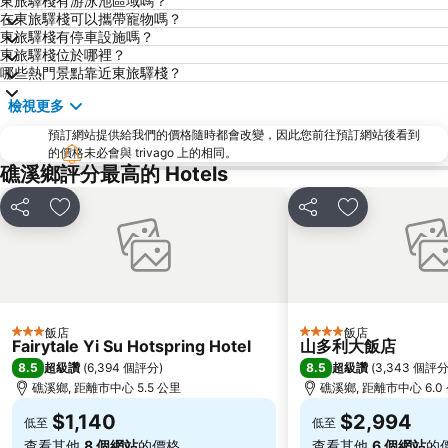
東旅驛棧有游泳池區域嗎？
在東旅驛棧可以攜帶寵物嗎？
捷運圓山站
羅東車站
東旅驛棧有停車設施嗎？
師大夜市
宜蘭礁溪溫泉公園
東旅驛棧位於哪裡？
哪些熱門景點靠近東旅驛棧？
捷運中山站
松山機場
檢視更多
大安森林公園
台北國父紀念館
預訂網站提供給我們的價格隨時都會改變，因此您前往預訂網站後看到
國立故宮博物院
石牌捷運站
的價格未必會與 trivago 上的相同。
宜蘭蘇澳冷泉
陽明山
礁溪鄉評分最高的 Hotels
台北市政府
台北世貿中心
分享
加入我的最愛
分享
加入我的最愛
頂溪捷運站
內湖區
新店捷運站
捷運忠孝敦化站
中正紀念堂
宜蘭冬山河親水公園
碧潭
台北東區
飯店
飯店
3 星級
4 星級
江子翠捷運站
宜蘭傳統藝術中心
Fairytale Yi Su Hotspring Hotel
山多利大飯店
8.5
8.5
超級讚
(
6,394 個評分
)
超級讚
(
3,343 個評
捷運忠孝復興站
三重捷運站
礁溪鄉, 距離市中心 5.5 公里
礁溪鄉, 距離市中心 6.0
台灣總統府凱達格蘭大道
大安區
$1,140
$2,994
低至
低至
龍山寺
大直美麗華
查看其他
8 個網站
的價格
查看其他
6 個網站
的