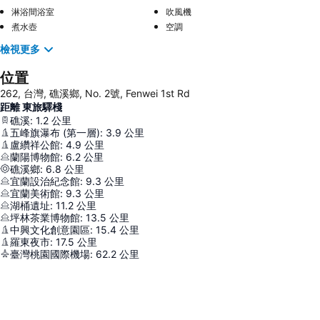
淋浴間浴室
吹風機
煮水壺
空調
檢視更多
位置
262, 台灣, 礁溪鄉, No. 2號, Fenwei 1st Rd
距離 東旅驛棧
礁溪
:
1.2
公里
五峰旗瀑布 (第一層)
:
3.9
公里
盧纘祥公館
:
4.9
公里
蘭陽博物館
:
6.2
公里
礁溪鄉
:
6.8
公里
宜蘭設治紀念館
:
9.3
公里
宜蘭美術館
:
9.3
公里
湖桶遺址
:
11.2
公里
坪林茶業博物館
:
13.5
公里
中興文化創意園區
:
15.4
公里
羅東夜市
:
17.5
公里
臺灣桃園國際機場
:
62.2
公里