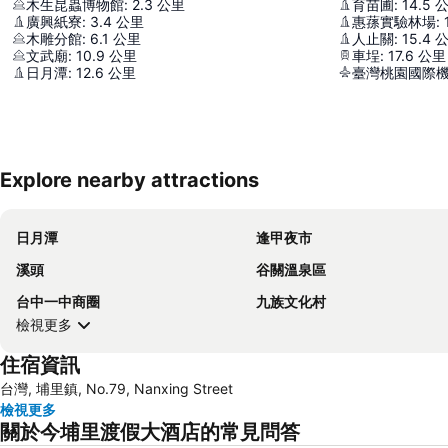
木生昆蟲博物館
:
2.3
公里
育苗圃
:
14.5
廣興紙寮
:
3.4
公里
惠蓀實驗林場
:
木雕分館
:
6.1
公里
人止關
:
15.4
文武廟
:
10.9
公里
車埕
:
17.6
公里
日月潭
:
12.6
公里
臺灣桃園國際
Explore nearby attractions
日月潭
逢甲夜市
溪頭
谷關溫泉區
台中一中商圈
九族文化村
檢視更多
住宿資訊
台灣, 埔里鎮, No.79, Nanxing Street
檢視更多
關於今埔里渡假大酒店的常見問答