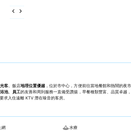
光客
。飯店
地理位置優越
，位於市中心，方便前往當地餐館和熱鬧的夜
浴池
。
員工
的友善和周到服務一直備受讚揚，早餐種類豐富、品質卓越
求入住遠離 KTV 潛在噪音的客房。
上網
水療