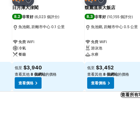
4 星級
4 星級
分享
分享
日月潭大淶閣
馥麗溫泉大飯店
8.2
8.3
非常好
(
6,023 個評分
)
非常好
(
10,155 個評分
)
魚池鄉, 距離市中心 0.1 公里
魚池鄉, 距離市中心 0.5 公里
免費 WiFi
免費 WiFi
冷氣
游泳池
餐廳
水療
$3,940
$3,452
低至
低至
查看其他
8 個網站
的價格
查看其他
8 個網站
的價格
查看價格
查看價格
查看所有