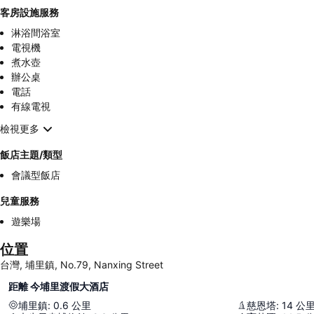
客房設施服務
淋浴間浴室
電視機
煮水壺
辦公桌
電話
有線電視
檢視更多
飯店主題/類型
會議型飯店
兒童服務
遊樂場
位置
台灣, 埔里鎮, No.79, Nanxing Street
距離 今埔里渡假大酒店
埔里鎮
:
0.6
公里
慈恩塔
:
14
公