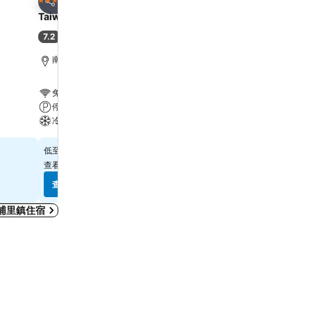
5 星級
3 星級
分享
分享
Taiwan Beauty
明月湖品味湖畔旅店
7.2
9.0
(
3,077 個評分
)
超級讚
(
3,561 個評分
)
南投市, 距離市中心 10.5 公里
魚池鄉, 距離市中心 2.6 公
免費 WiFi
免費 WiFi
停車場
停車場
冷氣
冷氣
$881
$2,993
低至
低至
查看其他
4 個網站
的價格
查看其他
3 個網站
的價格
查看價格
查看價格
埔里鎮住宿