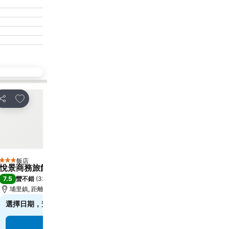
加入我的最愛
加入我的最愛
分享
分享
飯店
飯店
3 星級
4 星級
悅景商務旅館
月牙莊民宿
7.5
8.9
蠻不錯
(
338 個評分
)
超級讚
(
1,652 個評分
)
埔里鎮, 距離市中心 0.5 公里
埔里鎮, 距離市中心 2.2 公
選擇日期，查看確切價格
$2,172
低至
查看其他
3 個網站
的價
查看價格