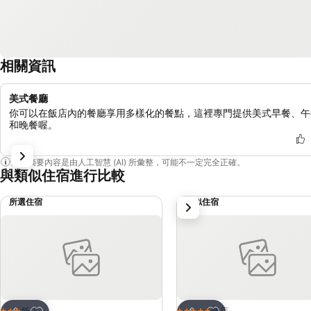
相關資訊
美式餐廳
你可以在飯店內的餐廳享用多樣化的餐點，這裡專門提供美式早餐、午
和晚餐喔。
這個摘要內容是由人工智慧 (AI) 所彙整，可能不一定完全正確。
與類似住宿進行比較
所選住宿
類似住宿
下一步
加入我的最愛
加入我的最愛
飯店
飯店