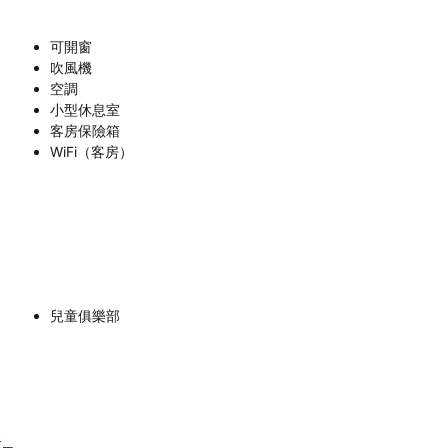
可開窗
吹風機
空調
小型休息室
客房保險箱
WiFi（客房）
兒童俱樂部
里