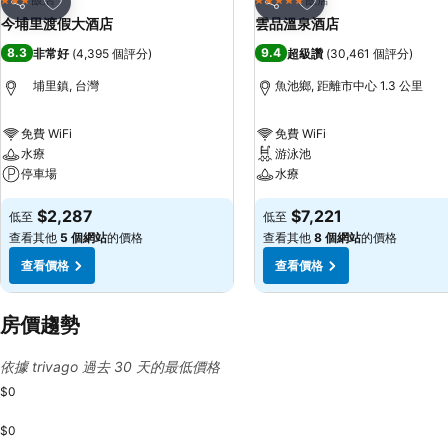
3 星級
5 星級
分享
分享
今埔里渡假大酒店
雲品溫泉酒店
8.3
9.4
非常好
(
4,395 個評分
)
超級讚
(
30,461 個評分
)
埔里鎮, 台灣
魚池鄉, 距離市中心 1.3 公里
免費 WiFi
免費 WiFi
水療
游泳池
停車場
水療
$2,287
$7,221
低至
低至
查看其他
5 個網站
的價格
查看其他
8 個網站
的價格
查看價格
查看價格
房價趨勢
依據 trivago 過去 30 天的最低價格
$0
$0