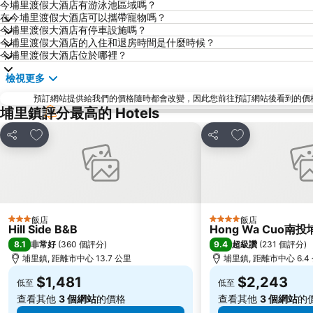
今埔里渡假大酒店有游泳池區域嗎？
在今埔里渡假大酒店可以攜帶寵物嗎？
今埔里渡假大酒店有停車設施嗎？
今埔里渡假大酒店的入住和退房時間是什麼時候？
今埔里渡假大酒店位於哪裡？
檢視更多
預訂網站提供給我們的價格隨時都會改變，因此您前往預訂網站後看到的價格未必會
埔里鎮評分最高的 Hotels
加入我的最愛
加入我的最愛
分享
分享
飯店
飯店
3 星級
4 星級
Hill Side B&B
Hong Wa Cuo
8.1
9.4
非常好
(
360 個評分
)
超級讚
(
231 個評分
)
埔里鎮, 距離市中心 13.7 公里
埔里鎮, 距離市中心 6.4
$1,481
$2,243
低至
低至
查看其他
3 個網站
的價格
查看其他
3 個網站
的