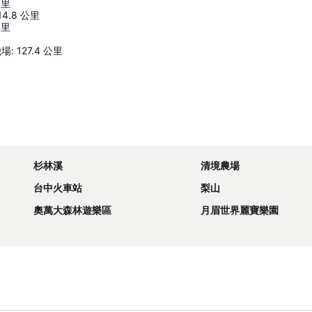
公里
14.8
公里
公里
機場
:
127.4
公里
展開地圖
杉林溪
清境農場
台中火車站
梨山
奧萬大森林遊樂區
月眉世界麗寶樂園