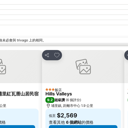
與 trivago 上的相同。
加入我的最愛
分享
飯店
3 星級
南投埔里紅瓦厝山居民宿
Hills Valleys
9.2
超級讚
(
6 個評分
)
 公里
埔里鎮, 距離市中心 1.9 公里
$2,569
低至
價格
查看其他
6 個網站
的價格