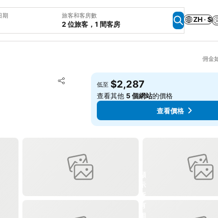
日期
旅客和客房數
ZH · $
2 位旅客，1 間客房
佣金
加入我的最愛
$2,287
低至
分享
查看其他
5 個網站
的價格
查看價格