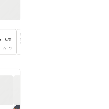
專屬兒童俱樂部
心，結束
這裡有專為小朋友設計的兒童俱樂部，提供有趣的活動，讓
間玩得開心喔。
加入我的最愛
加入我的最愛
飯店
飯店