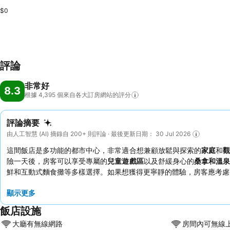
$0
評論
非常好
8.3
根據 4,395
個來自各大訂房網站的評分
評論摘要
由人工智慧 (AI) 摘錄自 200+ 則評論 · 最後更新日期： 30 Jul 2026
這間飯店是多功能的都市中心，非常適合想兼顧放鬆與探索的
家庭
和
觀
險一天後，房客可以享受專屬的
兒童遊戲區
以及舒緩身心的
桑拿和溫泉
鮮和互動式麵食攤等多樣選擇。如果想獲得更寧靜的體驗，房客應考慮要
顯示更多
飯店設施
大廳有無線網路
房間內可無線