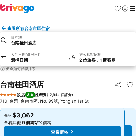
我的最愛
登入
選
查看所有台南市區住宿
目的地
台南桂田酒店
入住日期/退房日期
旅客和客房數
選擇日期
2 位旅客，1 間客房
佣金如何影響排序
台南桂田酒店
分享
加
飯店
8.6
超級讚
(
12,944 個評分
)
5 星級
710, 台灣, 台南市區, No. 99號, Yong'an 1st St
$3,062
$3,062
低至
低至
查看其他
9 個網站
的價格
查看其他
9 個網站
的價格
查看價格
查看價格