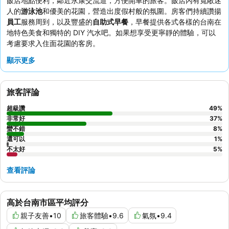
飯店地點便利，鄰近永康交流道，方便開車的旅客。飯店內有寬敞迷
人的
游泳池
和優美的花園，營造出度假村般的氛圍。房客們持續讚揚
員工
服務周到，以及豐盛的
自助式早餐
，早餐提供各式各樣的台南在
地特色美食和獨特的 DIY 汽水吧。如果想享受更寧靜的體驗，可以
考慮要求入住面花園的客房。
顯示更多
旅客評論
超級讚
49
%
非常好
37
%
蠻不錯
8
%
還可以
1
%
不太好
5
%
查看評論
高於台南市區平均評分
親子友善
•
10
旅客體驗
•
9.6
氣氛
•
9.4