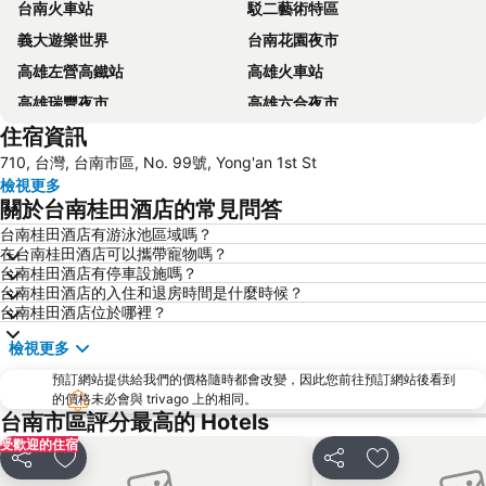
台南火車站
駁二藝術特區
義大遊樂世界
台南花園夜市
高雄左營高鐵站
高雄火車站
高雄瑞豐夜市
高雄六合夜市
住宿資訊
高雄美麗島捷運站
嘉義高鐵站
710, 台灣, 台南市區, No. 99號, Yong'an 1st St
85大樓
台南安平古堡
檢視更多
台南高鐵站
高雄義大世界
關於台南桂田酒店的常見問答
高雄市立美術館
高雄85大樓
台南桂田酒店有游泳池區域嗎？
在台南桂田酒店可以攜帶寵物嗎？
台南大東夜市
佛光山佛陀紀念館
台南桂田酒店有停車設施嗎？
西子灣
高雄中央公園
台南桂田酒店的入住和退房時間是什麼時候？
台南桂田酒店位於哪裡？
鹿耳門天后宮
高雄真愛碼頭
檢視更多
瑞豐夜市
台南鹽水武廟
預訂網站提供給我們的價格隨時都會改變，因此您前往預訂網站後看到
高雄醫學大學
高雄新崛江
的價格未必會與 trivago 上的相同。
三鳳中街
高雄愛河
台南市區評分最高的 Hotels
受歡迎的住宿
高雄壽山動物園
關仔嶺
分享
加入我的最愛
分享
加入我的最愛
高雄文化中心
高雄中山大學