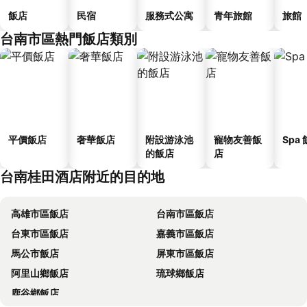
飯店
民宿
服務式公寓
青年旅館
旅館
台南市區熱門飯店類別
平價飯店
奢華飯店
附設游泳池
寵物友善飯
Spa
的飯店
店
台南桂田酒店附近的目的地
高雄市區飯店
台南市區飯店
台東市區飯店
嘉義市區飯店
馬公市飯店
屏東市區飯店
阿里山鄉飯店
琉球鄉飯店
鹿谷鄉飯店