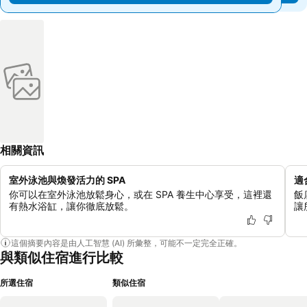
相關資訊
室外泳池與煥發活力的 SPA
適
你可以在室外泳池放鬆身心，或在 SPA 養生中心享受，這裡還
飯
有熱水浴缸，讓你徹底放鬆。
讓
這個摘要內容是由人工智慧 (AI) 所彙整，可能不一定完全正確。
與類似住宿進行比較
所選住宿
類似住宿