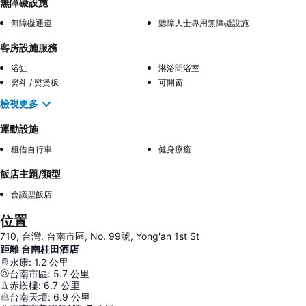
無障礙設施
無障礙通道
聽障人士專用無障礙設施
客房設施服務
浴缸
淋浴間浴室
熨斗 / 熨燙板
可開窗
檢視更多
運動設施
租借自行車
健身療癒
飯店主題/類型
會議型飯店
位置
710, 台灣, 台南市區, No. 99號, Yong'an 1st St
距離 台南桂田酒店
永康
:
1.2
公里
台南市區
:
5.7
公里
赤崁樓
:
6.7
公里
台南天壇
:
6.9
公里