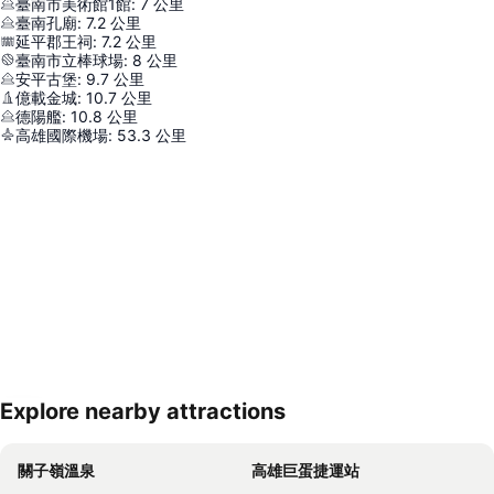
臺南市美術館1館
:
7
公里
臺南孔廟
:
7.2
公里
延平郡王祠
:
7.2
公里
臺南市立棒球場
:
8
公里
安平古堡
:
9.7
公里
億載金城
:
10.7
公里
德陽艦
:
10.8
公里
高雄國際機場
:
53.3
公里
Explore nearby attractions
展開地圖
關子嶺溫泉
高雄巨蛋捷運站