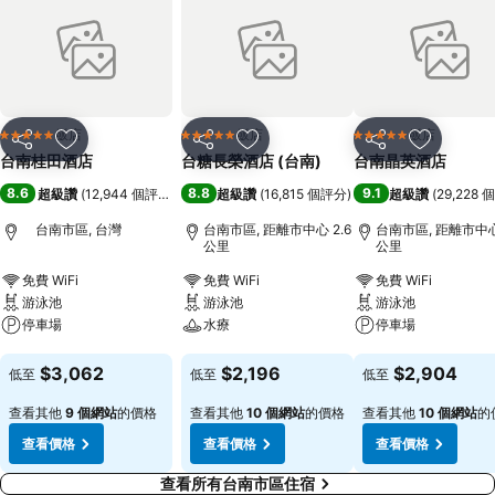
飯店
飯店
飯店
5 星級
5 星級
5 星級
分享
加入我的最愛
分享
加入我的最愛
分享
加入我的
台南桂田酒店
台糖長榮酒店 (台南)
台南晶英酒店
8.6
8.8
9.1
超級讚
(
12,944 個評分
)
超級讚
(
16,815 個評分
)
超級讚
(
29,228
台南市區, 台灣
台南市區, 距離市中心 2.6
台南市區, 距離市中心 
公里
公里
免費 WiFi
免費 WiFi
免費 WiFi
游泳池
游泳池
游泳池
停車場
水療
停車場
查看價格
查看價格
查看價格
$3,062
$2,196
$2,904
低至
低至
低至
查看其他
9 個網站
的價格
查看其他
10 個網站
的價格
查看其他
10 個網站
的
查看價格
查看價格
查看價格
查看所有台南市區住宿