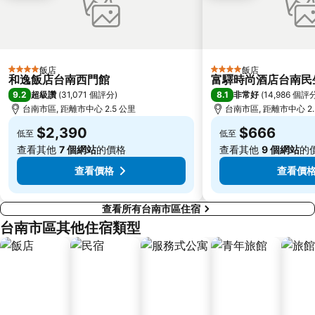
高雄義守大學
赤崁樓
寶來溫泉
臺南機場
高雄興達港
曾文水庫風景區
飯店
飯店
4 星級
4 星級
永康車站
高雄新光碼頭海洋之心
和逸飯店台南西門館
富驛時尚酒店台南民
9.2
8.1
超級讚
(
31,071 個評分
)
非常好
(
14,986 個評
布袋漁港
走馬瀨農場
台南市區, 距離市中心 2.5 公里
台南市區, 距離市中心 2.
東石漁港
梅嶺風景區
$2,390
$666
低至
低至
台南孔廟
保安車站
查看其他
7 個網站
的價格
查看其他
9 個網站
的
台南黃金海岸
高雄光榮碼頭
查看價格
查看價
查看所有台南市區住宿
台南市區其他住宿類型