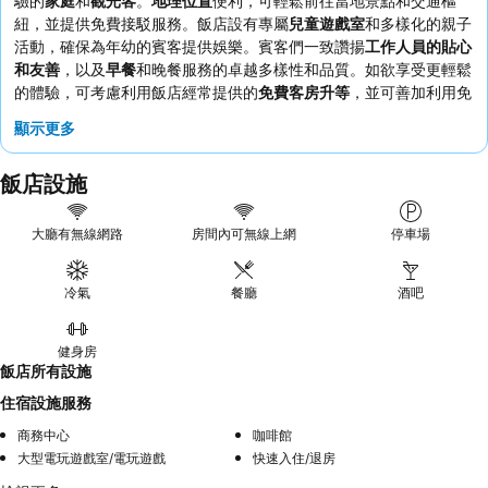
驗的
家庭
和
觀光客
。
地理位置
便利，可輕鬆前往當地景點和交通樞
紐，並提供免費接駁服務。飯店設有專屬
兒童遊戲室
和多樣化的親子
活動，確保為年幼的賓客提供娛樂。賓客們一致讚揚
工作人員的貼心
和友善
，以及
早餐
和晚餐服務的卓越多樣性和品質。如欲享受更輕鬆
的體驗，可考慮利用飯店經常提供的
免費客房升等
，並可善加利用免
費的特斯拉充電服務（如果適用）。
顯示更多
飯店設施
大廳有無線網路
房間內可無線上網
停車場
冷氣
餐廳
酒吧
健身房
飯店所有設施
住宿設施服務
商務中心
咖啡館
大型電玩遊戲室/電玩遊戲
快速入住/退房