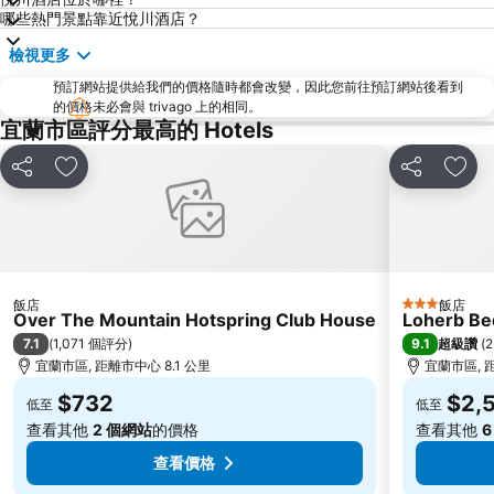
哪些熱門景點靠近悅川酒店？
捷運中山站
松山機場
檢視更多
大安森林公園
台北國父紀念館
預訂網站提供給我們的價格隨時都會改變，因此您前往預訂網站後看到
國立故宮博物院
石牌捷運站
的價格未必會與 trivago 上的相同。
宜蘭蘇澳冷泉
台北市政府
宜蘭市區評分最高的 Hotels
台北世貿中心
頂溪捷運站
分享
加入我的最愛
分享
加入
內湖區
新店捷運站
捷運忠孝敦化站
中正紀念堂
宜蘭冬山河親水公園
碧潭
台北東區
江子翠捷運站
飯店
飯店
3 星級
大溪老街
宜蘭傳統藝術中心
Over The Mountain Hotspring Club House
Loherb Be
7.1
9.1
(
1,071 個評分
)
超級讚
(
2
捷運忠孝復興站
三重捷運站
宜蘭市區, 距離市中心 8.1 公里
宜蘭市區, 距
台灣總統府凱達格蘭大道
大安區
$732
$2,
低至
低至
龍山寺
大直美麗華
查看其他
2 個網站
的價格
查看其他
6
新北投
松山區
查看價格