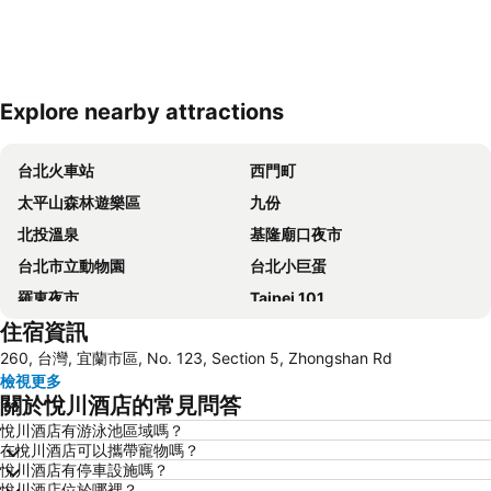
Explore nearby attractions
展開地圖
台北火車站
西門町
太平山森林遊樂區
九份
北投溫泉
基隆廟口夜市
台北市立動物園
台北小巨蛋
羅東夜市
Taipei 101
住宿資訊
南港站覽館
士林夜市
260, 台灣, 宜蘭市區, No. 123, Section 5, Zhongshan Rd
宜蘭烏石港
拉拉山
檢視更多
烏來溫泉
饒河街觀光夜市
關於悅川酒店的常見問答
景美捷運站
礁溪車站
悅川酒店有游泳池區域嗎？
在悅川酒店可以攜帶寵物嗎？
捷運圓山站
羅東車站
悅川酒店有停車設施嗎？
師大夜市
宜蘭礁溪溫泉公園
悅川酒店位於哪裡？