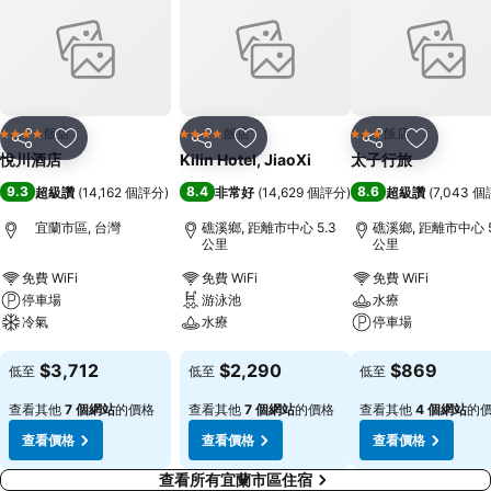
飯店
飯店
飯店
4 星級
4 星級
3 星級
分享
加入我的最愛
分享
加入我的最愛
分享
加入我的
悅川酒店
Kilin Hotel, JiaoXi
太子行旅
9.3
8.4
8.6
超級讚
(
14,162 個評分
)
非常好
(
14,629 個評分
)
超級讚
(
7,043 
宜蘭市區, 台灣
礁溪鄉, 距離市中心 5.3
礁溪鄉, 距離市中心 5
公里
公里
免費 WiFi
免費 WiFi
免費 WiFi
停車場
游泳池
水療
冷氣
水療
停車場
查看價格
查看價格
查看價格
$3,712
$2,290
$869
低至
低至
低至
查看其他
7 個網站
的價格
查看其他
7 個網站
的價格
查看其他
4 個網站
的
查看價格
查看價格
查看價格
查看所有宜蘭市區住宿