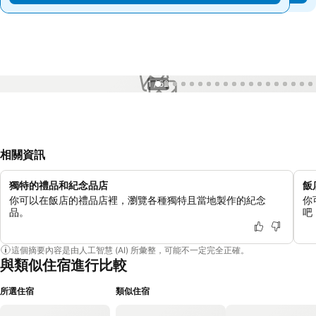
1 / 52
相關資訊
獨特的禮品和紀念品店
飯
你可以在飯店的禮品店裡，瀏覽各種獨特且當地製作的紀念
你
品。
吧
這個摘要內容是由人工智慧 (AI) 所彙整，可能不一定完全正確。
與類似住宿進行比較
所選住宿
類似住宿