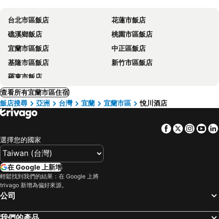
台北市區飯店
花蓮市飯店
礁溪鄉飯店
桃園市區飯店
宜蘭市區飯店
中正區飯店
基隆市區飯店
新竹市區飯店
羅東市飯店
查看所有宜蘭市區住宿
飯店搜尋
亞洲
台灣
宜蘭
宜蘭市區
悅川酒店
Facebook
Twitter
Insta
Yo
選擇您的國家
在 Google 上新增
輕鬆找到我們的結果：在 Google 上將
trivago 新增為偏好來源。
公司
我們的產品