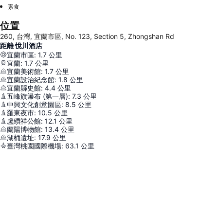
素食
位置
260, 台灣, 宜蘭市區, No. 123, Section 5, Zhongshan Rd
距離 悅川酒店
宜蘭市區
:
1.7
公里
宜蘭
:
1.7
公里
宜蘭美術館
:
1.7
公里
宜蘭設治紀念館
:
1.8
公里
宜蘭縣史館
:
4.4
公里
五峰旗瀑布 (第一層)
:
7.3
公里
中興文化創意園區
:
8.5
公里
羅東夜市
:
10.5
公里
盧纘祥公館
:
12.1
公里
蘭陽博物館
:
13.4
公里
湖桶遺址
:
17.9
公里
臺灣桃園國際機場
:
63.1
公里