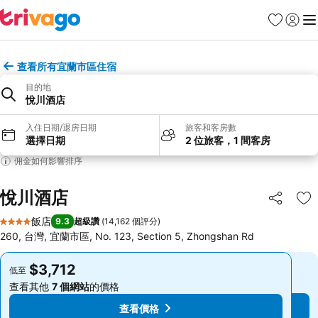
我的最愛
登入
選
查看所有宜蘭市區住宿
目的地
悅川酒店
入住日期/退房日期
旅客和客房數
選擇日期
2 位旅客，1 間客房
佣金如何影響排序
悅川酒店
分享
加
飯店
9.3
超級讚
(
14,162 個評分
)
4 星級
260, 台灣, 宜蘭市區, No. 123, Section 5, Zhongshan Rd
$3,712
$3,712
低至
低至
查看其他
7 個網站
的價格
查看其他
7 個網站
的價格
查看價格
查看價格