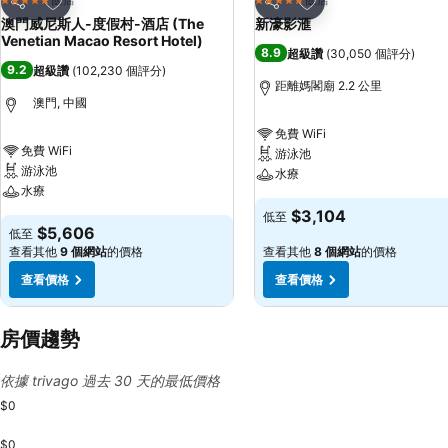
5 星級
5 星級
分享
分享
澳門威尼斯人-度假村-酒店 (The
新濠影滙
Venetian Macao Resort Hotel)
8.9
超級讚
(
30,050 個評分
)
9.2
超級讚
(
102,230 個評分
)
距離媽閣廟 2.2 公里
澳門, 中國
免費 WiFi
免費 WiFi
游泳池
游泳池
水療
水療
$3,104
低至
$5,606
低至
查看其他
9 個網站
的價格
查看其他
8 個網站
的價格
查看價格
查看價格
房價趨勢
依據 trivago 過去 30 天的最低價格
$0
$0