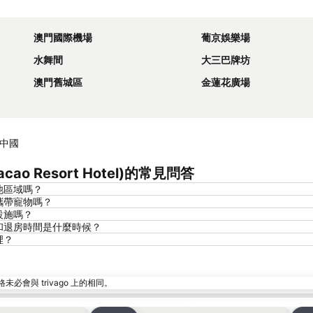
展開地圖
澳門國際機場
葡京娛樂場
水舞間
大三巴牌坊
澳門舊城區
金蓮花廣場
, 中國
ao Resort Hotel)的常見問答
游泳池區域嗎？
)可以攜帶寵物嗎？
停車設施嗎？
)的入住和退房時間是什麼時候？
哪裡？
與 trivago 上的相同。