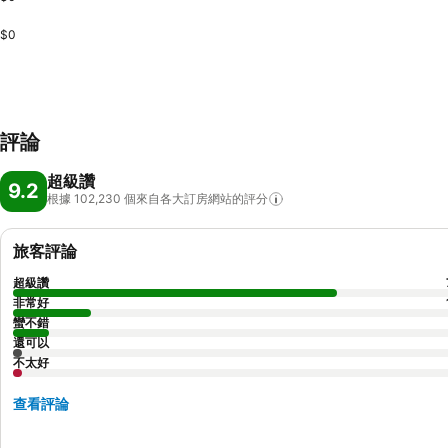
$0
評論
超級讚
9.2
根據 102,230
個來自各大訂房網站的評分
旅客評論
超級讚
非常好
蠻不錯
還可以
不太好
查看評論