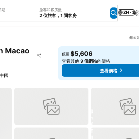
日期
旅客和客房數
ZH · $
2 位旅客，1 間客房
佣金
 Macao
$5,606
加入我的最愛
低至
分享
查看其他
9 個網站
的價格
查看價格
, 中國