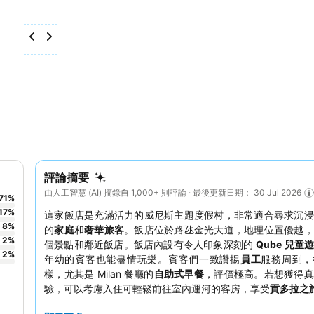
評論摘要
由人工智慧 (AI) 摘錄自 1,000+ 則評論 · 最後更新日期： 30 Jul 2026
71
%
17
%
這家飯店是充滿活力的威尼斯主題度假村，非常適合尋求沉浸
8
%
的
家庭
和
奢華旅客
。飯店位於路氹金光大道，地理位置優越，
2
%
個景點和鄰近飯店。飯店內設有令人印象深刻的
Qube 兒童
2
%
年幼的賓客也能盡情玩樂。賓客們一致讚揚
員工
服務周到，
樣，尤其是 Milan 餐廳的
自助式早餐
，評價極高。若想獲得真
驗，可以考慮入住可輕鬆前往室內運河的客房，享受
貢多拉之