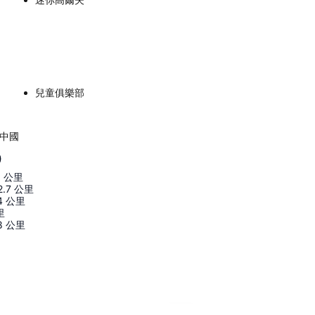
兒童俱樂部
, 中國
)
5
公里
2.7
公里
4
公里
里
8
公里