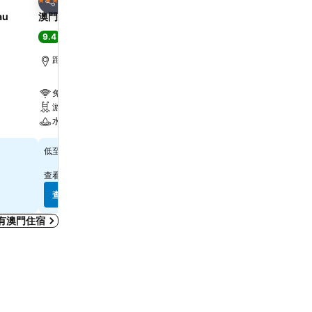
5 星級
5 星級
分享
分享
au
澳門康萊德酒店
Legend Palace Hotel
9.4
9.4
超級讚
(
5,928 個評分
)
超級讚
(
9,760 個評分
)
距離澳門國際機場 1.7 公里
澳門, 距離市中心 1.4 公里
免費 WiFi
免費 WiFi
游泳池
游泳池
水療
水療
$4,392
$2,475
低至
低至
查看其他
7 個網站
的價格
查看其他
8 個網站
的價格
查看價格
查看價格
有澳門住宿