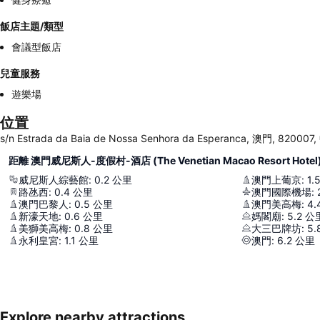
飯店主題/類型
會議型飯店
兒童服務
遊樂場
位置
s/n Estrada da Baia de Nossa Senhora da Esperanca, 澳門, 820007
距離 澳門威尼斯人-度假村-酒店 (The Venetian Macao Resort Hotel
威尼斯人綜藝館
:
0.2
公里
澳門上葡京
:
1.
路氹西
:
0.4
公里
澳門國際機場
:
澳門巴黎人
:
0.5
公里
澳門美高梅
:
4.
新濠天地
:
0.6
公里
媽閣廟
:
5.2
公
美獅美高梅
:
0.8
公里
大三巴牌坊
:
5.
永利皇宮
:
1.1
公里
澳門
:
6.2
公里
Explore nearby attractions