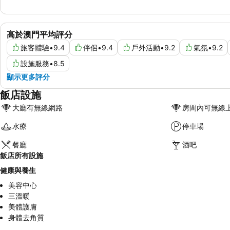
高於澳門平均評分
旅客體驗
•
9.4
伴侶
•
9.4
戶外活動
•
9.2
氣氛
•
9.2
設施服務
•
8.5
顯示更多評分
飯店設施
大廳有無線網路
房間內可無線
水療
停車場
餐廳
酒吧
飯店所有設施
健康與養生
美容中心
三溫暖
美體護膚
身體去角質