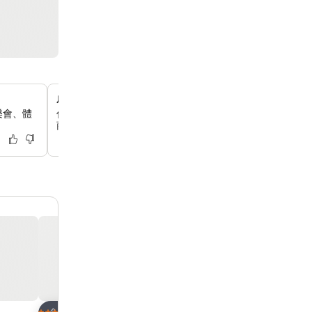
威尼斯人購物中心的大規模購物體驗
樂會、體
你可以在威尼斯風格的街道上，盡情享受世界級的零售療法，超
商店提供各種奢侈品牌和特色商店。
加入我的最愛
加入我的最愛
飯店
飯店