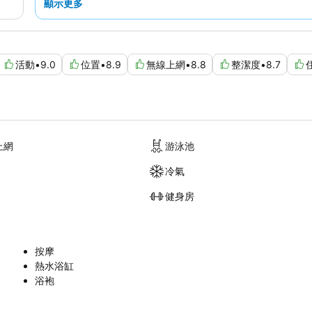
顯示更多
活動
•
9.0
位置
•
8.9
無線上網
•
8.8
整潔度
•
8.7
上網
游泳池
冷氣
健身房
按摩
熱水浴缸
浴袍