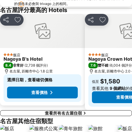
的價格未必會與 trivago 上的相同。
名古屋評分最高的 Hotels
分享
加入我的最愛
分享
加入我的最愛
飯店
飯店
3 星級
4 星級
Nagoya B's Hotel
Nagoya Crown Hot
8.4
7.6
非常好
(
2,738 個評分
)
蠻不錯
(
6,004 個評分
名古屋, 距離市中心 1.8 公里
名古屋, 距離市中心 2.0
選擇日期，查看確切價格
$1,580
低至
查看其他
9 個網站
的
查看價格
查看價
查看所有名古屋住宿
名古屋其他住宿類型