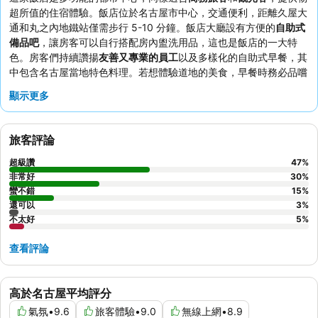
超所值的住宿體驗。飯店位於名古屋市中心，交通便利，距離久屋大
通和丸之內地鐵站僅需步行 5-10 分鐘。飯店大廳設有方便的
自助式
備品吧
，讓房客可以自行搭配房內盥洗用品，這也是飯店的一大特
色。房客們持續讚揚
友善又專業的員工
以及多樣化的自助式早餐，其
中包含名古屋當地特色料理。若想體驗道地的美食，早餐時務必品嚐
名古屋特色料理
，例如棊子麵和味噌豬排。
顯示更多
旅客評論
超級讚
47
%
非常好
30
%
蠻不錯
15
%
還可以
3
%
不太好
5
%
查看評論
高於名古屋平均評分
氣氛
•
9.6
旅客體驗
•
9.0
無線上網
•
8.9