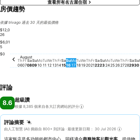
查看所有名古屋住宿
房價趨勢
依據 trivago 過去 30 天的最低價格
$12,0
26
$6,01
5
$0
Saturday, August 08
$3,573
Saturday, August 
$3,502
Wednesday, August 12
$3,257
Tuesday, August 11
$3,191
Sat
$3,
August
Sunday, August 09
$2,915
Saturday, August 15
$2,920
Friday, August 07
$2,882
Thursday, August 06
$2,695
Monday, August 10
$2,725
Thursday, August 13
$2,683
Tuesday, A
$2,716
Friday, August 14
$2,638
Thursday, August 20
$2,550
Wednesda
$2,585
Friday, August 21
$2,519
Tuesday, August 18
$2,363
Monday, Augu
$2,305
Thursda
$2,296
Sunday, August 16
$2,241
Monday, August 17
$2,238
Wednesday, August 19
$2,197
Sunday, August
$2,248
Frida
$2,13
S
$
Th
Fr
Sa
Su
Mo
Tu
We
Th
Fr
Sa
Su
Mo
Tu
We
Th
Fr
Sa
Su
Mo
Tu
We
Th
Fr
Sa
Su
06
07
08
09
10
11
12
13
14
15
16
17
18
19
20
21
22
23
24
25
26
27
28
29
30
評論
超級讚
8.6
根據 8,385
個來自各大訂房網站的評分
評論摘要
由人工智慧 (AI) 摘錄自 800+ 則評論 · 最後更新日期： 30 Jul 2026
這家飯店是多功能的都市中心，同樣適合
商務旅客
和
觀光客
，提供物