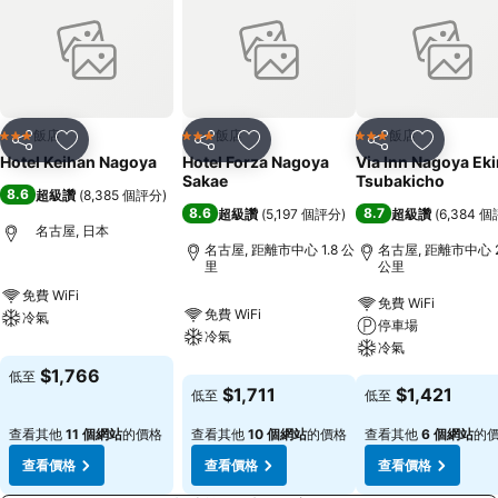
飯店
飯店
飯店
3 星級
3 星級
3 星級
分享
加入我的最愛
分享
加入我的最愛
分享
加入我的
Hotel Keihan Nagoya
Hotel Forza Nagoya
Via Inn Nagoya Ek
Sakae
Tsubakicho
8.6
超級讚
(
8,385 個評分
)
8.6
8.7
超級讚
(
5,197 個評分
)
超級讚
(
6,384 
名古屋, 日本
名古屋, 距離市中心 1.8 公
名古屋, 距離市中心 2
里
公里
免費 WiFi
免費 WiFi
免費 WiFi
冷氣
停車場
冷氣
冷氣
$1,766
低至
$1,711
$1,421
低至
低至
查看其他
11 個網站
的價格
查看其他
10 個網站
的價格
查看其他
6 個網站
的
查看價格
查看價格
查看價格