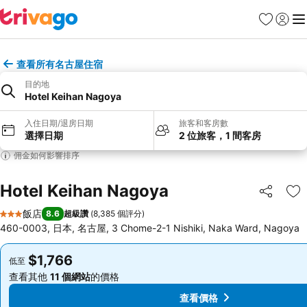
我的最愛
登入
選
查看所有名古屋住宿
目的地
Hotel Keihan Nagoya
入住日期/退房日期
旅客和客房數
選擇日期
2 位旅客，1 間客房
佣金如何影響排序
Hotel Keihan Nagoya
分享
加
飯店
8.6
超級讚
(
8,385 個評分
)
3 星級
460-0003, 日本, 名古屋, 3 Chome-2-1 Nishiki, Naka Ward, Nagoya
$1,766
$1,766
低至
低至
查看其他
11 個網站
的價格
查看其他
11 個網站
的價格
查看價格
查看價格