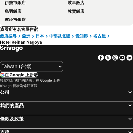
伊勢市飯店
岐阜飯店
鳥羽飯店
敦賀飯店
濱松市飯店
查看所有名古屋住宿
飯店搜尋
亞洲
日本
中部及北陸
愛知縣
名古屋
Hotel Keihan Nagoya
Facebook
Twitter
Insta
Yo
在 Google 上新增
輕鬆找到我們的結果：在 Google 上將
trivago 新增為偏好來源。
公司
我們的產品
條款及政策
支援