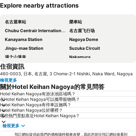
Explore nearby attractions
展開地圖
名古屋車站
榮車站
Chubu Centrair International Airport
名古屋飞行场
Kanayama Station
Nagoya Dome
Jingu-mae Station
Suzuka Circuit
湯之山溫泉
Nakamura
住宿資訊
Port Messe Nagoya
Fushimi Station
460-0003, 日本, 名古屋, 3 Chome-2-1 Nishiki, Naka Ward, Nagoya
Chikusa Station
Ikeshita Station
檢視更多
Atsuta Jingu Shrine
Komaki Station
關於Hotel Keihan Nagoya的常見問答
Nagashima Spa Land
Gifu Station
Hotel Keihan Nagoya有游泳池區域嗎？
在Hotel Keihan Nagoya可以攜帶寵物嗎？
Higashi
Gifu City Museum of History
Hotel Keihan Nagoya有停車設施嗎？
Hotel Keihan Nagoya位於哪裡？
哪些熱門景點靠近Hotel Keihan Nagoya？
檢視更多
預訂網站提供給我們的價格隨時都會改變，因此您前往預訂網站後看到