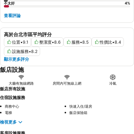
不太好
4
%
查看評論
高於台北市區平均評分
位置
•
9.1
整潔度
•
8.6
服務
•
8.5
性價比
•
8.4
設施服務
•
8.2
顯示更多評分
飯店設施
大廳有無線網路
房間內可無線上網
冷氣
飯店所有設施
住宿設施服務
商務中心
快速入住/退房
電梯
飯店保險箱
檢視更多
客房設施服務