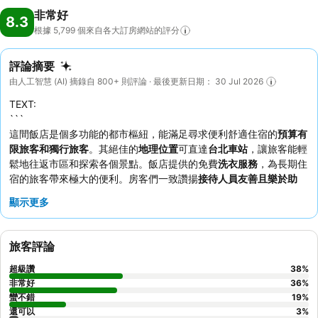
非常好
8.3
根據 5,799
個來自各大訂房網站的評分
評論摘要
由人工智慧 (AI) 摘錄自 800+ 則評論 · 最後更新日期： 30 Jul 2026
TEXT:
```
這間飯店是個多功能的都市樞紐，能滿足尋求便利舒適住宿的
預算有
限旅客和獨行旅客
。其絕佳的
地理位置
可直達
台北車站
，讓旅客能輕
鬆地往返市區和探索各個景點。飯店提供的免費
洗衣服務
，為長期住
宿的旅客帶來極大的便利。房客們一致讚揚
接待人員友善且樂於助
人
，飯店門外也有各式各樣的小吃攤和餐廳。如果想獲得更寧靜的住
顯示更多
宿體驗，房客可以要求入住面花園的客房。
```
旅客評論
超級讚
38
%
非常好
36
%
蠻不錯
19
%
還可以
3
%