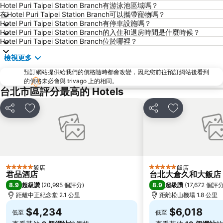
烏來溫泉
饒河街觀光夜市
Hotel Puri Taipei Station Branch有游泳池區域嗎？
在Hotel Puri Taipei Station Branch可以攜帶寵物嗎？
中壢車站
景美捷運站
Hotel Puri Taipei Station Branch有停車設施嗎？
桃園火車站
礁溪車站
Hotel Puri Taipei Station Branch的入住和退房時間是什麼時候？
Hotel Puri Taipei Station Branch位於哪裡？
捷運圓山站
桃園機場
檢視更多
羅東車站
師大夜市
預訂網站提供給我們的價格隨時都會改變，因此您前往預訂網站後看到
宜蘭礁溪溫泉公園
捷運中山站
的價格未必會與 trivago 上的相同。
桃園高鐵站
松山機場
台北市區評分最高的 Hotels
大安森林公園
淡水捷運站
分享
加入我的最愛
分享
加入我的最愛
台北國父紀念館
國立故宮博物院
石牌捷運站
陽明山
台北市政府
台北世貿中心
頂溪捷運站
內湖區
飯店
飯店
5 星級
5 星級
君品酒店
台北大倉久和大飯店
新店捷運站
捷運忠孝敦化站
8.9
8.9
超級讚
(
20,995 個評分
)
超級讚
(
17,672 個評
中正紀念堂
碧潭
距離中正紀念堂 2.1 公里
距離松山機場 1.8 公里
台北東區
江子翠捷運站
$4,234
$6,018
低至
低至
大溪老街
捷運忠孝復興站