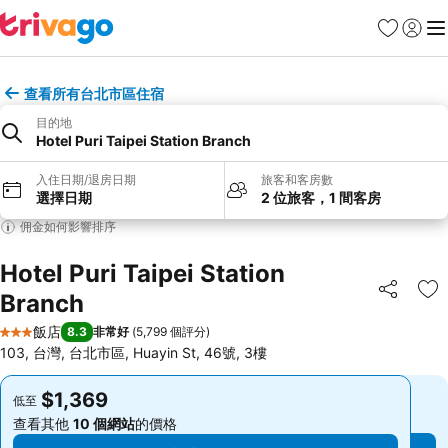
我的最愛
登入
選
查看所有台北市區住宿
目的地
Hotel Puri Taipei Station Branch
入住日期/退房日期
旅客和客房數
選擇日期
2 位旅客，1 間客房
佣金如何影響排序
Hotel Puri Taipei Station
Branch
分享
加
飯店
8.3
非常好
(
5,799 個評分
)
3 星級
103, 台灣, 台北市區, Huayin St, 46號, 3樓
$1,369
$1,369
低至
低至
查看其他
10 個網站
的價格
查看其他
10 個網站
的價格