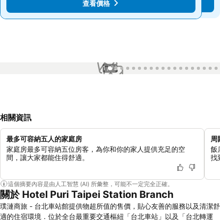
查看價格
查看價格
1 / 78
相關資訊
最多可容納五人的家庭房
周
家庭房最多可容納五位房客，為你和你的家人提供充足的空
飯
間，讓大家都能住得舒適。
找
這個摘要內容是由人工智慧 (AI) 所彙整，可能不一定完全正確。
關於 Hotel Puri Taipei Station Branch
璞漣商旅 - 台北車站館提供物超所值的售價，貼心友善的服務以及清潔舒
適的住宿環境．位於全台最重要交通樞紐「台北車站」以及「台北轉運