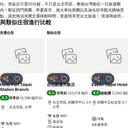
站」旁徒步只需10分鐘，不只是台北市區，整個台灣都在一日旅遊圈
內！鄰近西門商圈，寧夏夜市，後火車站商圈以及迪化街等觀光購物景
點，讓您無須浪費交通移動時間，更盡情享受台北旅遊！ 璞漣商旅所有
與類似住宿進行比較
員工都受過嚴格訓練，除了照顧您在飯店內所需之外，更隨時準備幫您解
決旅遊上大小問題，從最靠近的早餐店位置，到最新旅遊熱門景點，甚至
所選住宿
類似住宿
是旅遊行程的安排等等，我們都十分樂意幫您找到最佳方案．
飯店
飯店
飯店
3 星級
4 星級
3 星級
分享
加入我的最愛
分享
加入我的最愛
分享
加入我的
Hotel Puri Taipei
台北凱達大飯店
Eastin Taipei Hotel
Station Branch
8.2
8.5
非常好
(
32,078 個評分
)
超級讚
(
7,393 
8.3
非常好
(
5,799 個評分
)
台北市區, 距離市中心 2.4
距離中正紀念堂 2.7
公里
台北市區, 台灣
免費 WiFi
冷氣
游泳池
免費 WiFi
健身房
停車場