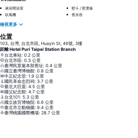
淋浴間浴室
熨斗 / 熨燙板
吹風機
煮水壺
檢視更多
位置
103, 台灣, 台北市區, Huayin St, 46號, 3樓
距離 Hotel Puri Taipei Station Branch
台北車站
:
0.2
公里
台北市區
:
0.3
公里
臺灣民眾黨本部舊址
:
0.4
公里
國立臺灣博物館
:
0.8
公里
中正紀念堂
:
1.9
公里
國民革命忠烈祠
:
3.7
公里
臺北大巨蛋
:
4.5
公里
國父紀念館
:
4.7
公里
台北101
:
5.3
公里
國立故宮博物院
:
6.6
公里
臺北市立動物園
:
9.4
公里
臺灣桃園國際機場
:
28.7
公里