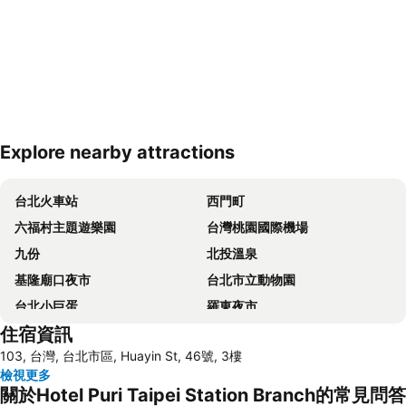
Explore nearby attractions
展開地圖
台北火車站
西門町
六福村主題遊樂園
台灣桃園國際機場
九份
北投溫泉
基隆廟口夜市
台北市立動物園
台北小巨蛋
羅東夜市
住宿資訊
Taipei 101
南港站覽館
103, 台灣, 台北市區, Huayin St, 46號, 3樓
士林夜市
宜蘭烏石港
檢視更多
拉拉山
淡水老街
關於Hotel Puri Taipei Station Branch的常見問答