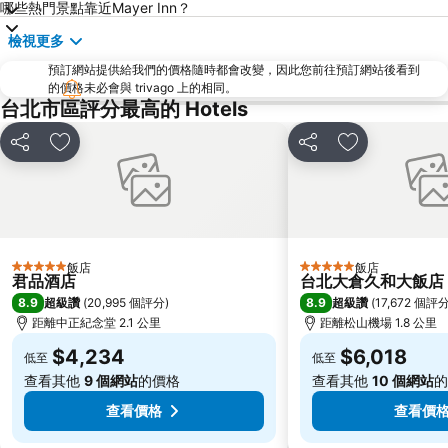
哪些熱門景點靠近Mayer Inn？
捷運圓山站
桃園機場
檢視更多
羅東車站
師大夜市
預訂網站提供給我們的價格隨時都會改變，因此您前往預訂網站後看到
宜蘭礁溪溫泉公園
捷運中山站
的價格未必會與 trivago 上的相同。
桃園高鐵站
松山機場
台北市區評分最高的 Hotels
大安森林公園
淡水捷運站
分享
加入我的最愛
分享
加入我的最愛
台北國父紀念館
國立故宮博物院
石牌捷運站
陽明山
台北市政府
台北世貿中心
頂溪捷運站
內湖區
飯店
飯店
5 星級
5 星級
新店捷運站
捷運忠孝敦化站
君品酒店
台北大倉久和大飯店
8.9
8.9
超級讚
(
20,995 個評分
)
超級讚
(
17,672 個評
中正紀念堂
碧潭
距離中正紀念堂 2.1 公里
距離松山機場 1.8 公里
台北東區
江子翠捷運站
$4,234
$6,018
低至
低至
大溪老街
捷運忠孝復興站
查看其他
9 個網站
的價格
查看其他
10 個網站
的
三重捷運站
台灣總統府凱達格蘭大道
查看價格
查看價