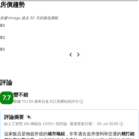
房價趨勢
依據 trivago 過去 30 天的最低價格
$0
$0
$0
評論
蠻不錯
7.7
根據 10,135
個來自各大訂房網站的評分
評論摘要
由人工智慧 (AI) 摘錄自 1,000+ 則評論 · 最後更新日期： 30 Jul 2026
這家飯店是物超所值的
城市樞紐
，非常適合追求便利和交通的
精打細