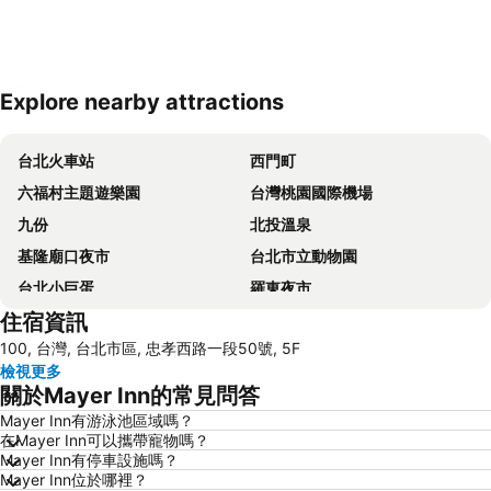
Explore nearby attractions
展開地圖
台北火車站
西門町
六福村主題遊樂園
台灣桃園國際機場
九份
北投溫泉
基隆廟口夜市
台北市立動物園
台北小巨蛋
羅東夜市
住宿資訊
Taipei 101
南港站覽館
100, 台灣, 台北市區, 忠孝西路一段50號, 5F
士林夜市
宜蘭烏石港
檢視更多
拉拉山
淡水老街
關於Mayer Inn的常見問答
烏來溫泉
饒河街觀光夜市
Mayer Inn有游泳池區域嗎？
在Mayer Inn可以攜帶寵物嗎？
中壢車站
景美捷運站
Mayer Inn有停車設施嗎？
桃園火車站
礁溪車站
Mayer Inn位於哪裡？