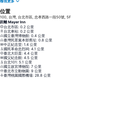
檢視更多
位置
100, 台灣, 台北市區, 忠孝西路一段50號, 5F
距離 Mayer Inn
台北市區
:
0.2
公里
台北車站
:
0.2
公里
國立臺灣博物館
:
0.4
公里
臺灣民眾黨本部舊址
:
0.8
公里
中正紀念堂
:
1.4
公里
國民革命忠烈祠
:
4.1
公里
臺北大巨蛋
:
4.4
公里
國父紀念館
:
4.5
公里
台北101
:
5.1
公里
國立故宮博物院
:
7
公里
臺北市立動物園
:
9
公里
臺灣桃園國際機場
:
28.8
公里