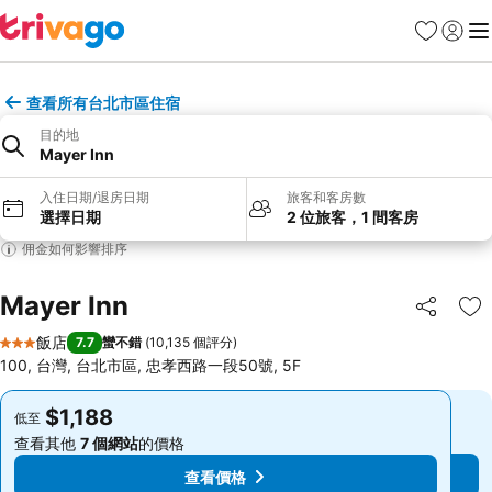
我的最愛
登入
選
查看所有台北市區住宿
目的地
Mayer Inn
入住日期/退房日期
旅客和客房數
選擇日期
2 位旅客，1 間客房
佣金如何影響排序
Mayer Inn
分享
加
飯店
7.7
蠻不錯
(
10,135 個評分
)
3 星級
100, 台灣, 台北市區, 忠孝西路一段50號, 5F
$1,188
$1,188
低至
低至
查看其他
7 個網站
的價格
查看其他
7 個網站
的價格
查看價格
查看價格