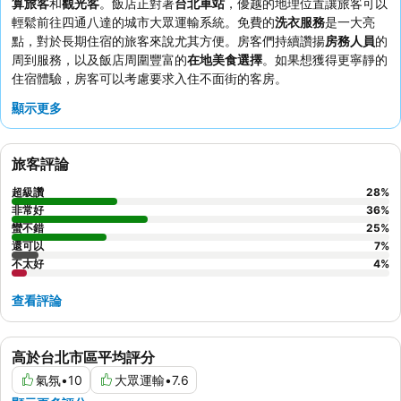
算旅客
和
觀光客
。飯店正對著
台北車站
，優越的地理位置讓旅客可以
輕鬆前往四通八達的城市大眾運輸系統。免費的
洗衣服務
是一大亮
點，對於長期住宿的旅客來說尤其方便。房客們持續讚揚
房務人員
的
周到服務，以及飯店周圍豐富的
在地美食選擇
。如果想獲得更寧靜的
住宿體驗，房客可以考慮要求入住不面街的客房。
顯示更多
旅客評論
超級讚
28
%
非常好
36
%
蠻不錯
25
%
還可以
7
%
不太好
4
%
查看評論
高於台北市區平均評分
氣氛
•
10
大眾運輸
•
7.6