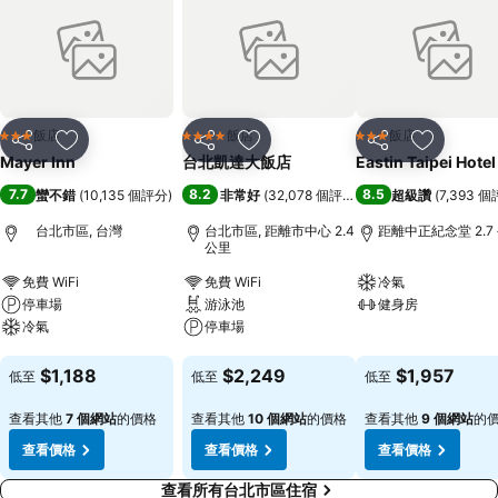
飯店
飯店
飯店
3 星級
4 星級
3 星級
分享
加入我的最愛
分享
加入我的最愛
分享
加入我的
Mayer Inn
台北凱達大飯店
Eastin Taipei Hotel
7.7
8.2
8.5
蠻不錯
(
10,135 個評分
)
非常好
(
32,078 個評分
)
超級讚
(
7,393 
台北市區, 台灣
台北市區, 距離市中心 2.4
距離中正紀念堂 2.7
公里
免費 WiFi
免費 WiFi
冷氣
停車場
游泳池
健身房
冷氣
停車場
查看價格
查看價格
查看價格
$1,188
$2,249
$1,957
低至
低至
低至
查看其他
7 個網站
的價格
查看其他
10 個網站
的價格
查看其他
9 個網站
的
查看價格
查看價格
查看價格
查看所有台北市區住宿