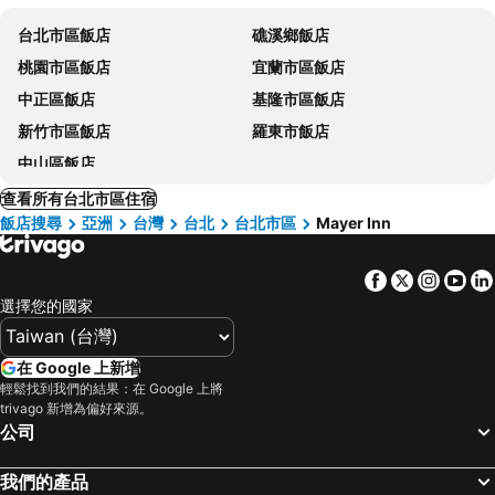
台北市區飯店
礁溪鄉飯店
桃園市區飯店
宜蘭市區飯店
中正區飯店
基隆市區飯店
新竹市區飯店
羅東市飯店
中山區飯店
查看所有台北市區住宿
飯店搜尋
亞洲
台灣
台北
台北市區
Mayer Inn
Facebook
Twitter
Insta
Yo
選擇您的國家
在 Google 上新增
輕鬆找到我們的結果：在 Google 上將
trivago 新增為偏好來源。
公司
我們的產品