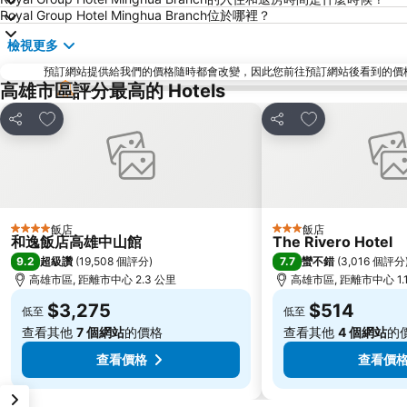
Royal Group Hotel Minghua Branch位於哪裡？
檢視更多
預訂網站提供給我們的價格隨時都會改變，因此您前往預訂網站後看到的價格未必會
高雄市區評分最高的 Hotels
加入我的最愛
加入我的最愛
分享
分享
飯店
飯店
4 星級
3 星級
和逸飯店高雄中山館
The Rivero Hotel
9.2
7.7
超級讚
(
19,508 個評分
)
蠻不錯
(
3,016 個評分
高雄市區, 距離市中心 2.3 公里
高雄市區, 距離市中心 1.
$3,275
$514
低至
低至
查看其他
7 個網站
的價格
查看其他
4 個網站
的
查看價格
查看價