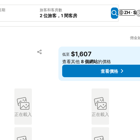
日期
旅客和客房數
ZH · $
2 位旅客，1 間客房
佣金
加入我的最愛
$1,607
低至
分享
查看其他
8 個網站
的價格
查看價格
正在載入
正在載入