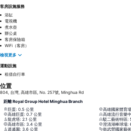
客房設施服務
浴缸
電視機
煮水壺
辦公桌
客房保險箱
WiFi（客房）
檢視更多
運動設施
租借自行車
位置
804, 台灣, 高雄市區, No. 257號, Minghua Rd
距離 Royal Group Hotel Minghua Branch
巨蛋
:
0.5
公里
高雄國家體育
高雄巨蛋
:
0.7
公里
高雄流行音樂
龍虎塔
:
2.1
公里
駁二藝術特區
:
高雄市區
:
3.4
公里
澄清湖棒球場
:
逍遙園
:
3.6
公里
衛武營國家藝