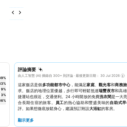
評論摘要
由人工智慧 (AI) 摘錄自 300+ 則評論 · 最後更新日期： 30 Jul 2026
39
%
33
%
這家飯店是個
多功能都市中心
，能滿足
家庭
、
觀光客
和
商務
9
%
求。飯店的地理位置優越，步行即可輕鬆抵達
瑞豐夜市
和高雄
3
%
捷運站也很近，交通便利。24 小時開放的免費
洗衣間
是一大
16
%
合長期住宿的旅客。
員工
的熱心協助和豐盛美味的
自助式早
評。如果想徹底放鬆身心，建議預訂附設
大浴缸
的客房。
顯示更多