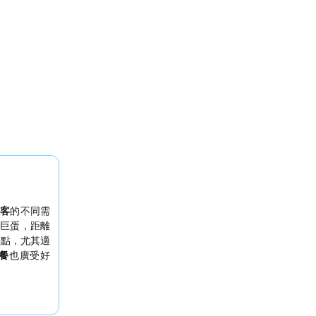
旅客
的不同需
巨蛋，距離
亮點，尤其適
餐
也廣受好