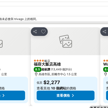
與 trivago 上的相同。
加入我的最愛
分享
分
飯店
4 星級
3 
福容大飯店高雄
Wa
8.5
8.
)
超級讚
(
13,449 個評分
)
1 公里
高雄市區, 距離市中心 1.5 公里
$2,277
低至
價格
查看其他
10 個網站
的價格
格
查看價格