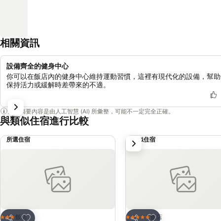
相關資訊
設備齊全的健身中心
你可以在飯店內的健身中心維持運動習慣，這裡有現代化的設備，幫助
保持活力或緩解時差帶來的不適。
這個摘要內容是由人工智慧 (AI) 所彙整，可能不一定完全正確。
與類似住宿進行比較
所選住宿
類似住宿
下一步
加入我的最愛
加入我的最愛
飯店
飯店
3 星級
5 星級