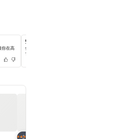
豐盛多樣的自助早餐
讓你在高
你可以享用豐盛的自助早餐，這裡有台式和國際化的多樣選
食、新鮮水果和果汁，為你的一天開啟美好的序幕。
加入我的最愛
加入我的最愛
飯店
飯店
4 星級
3 星級