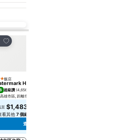
加入我的最愛
加入我的最愛
享
分享
飯店
飯店
星級
5 星級
termark Hotel-The Harbour
Kaohsiung Marriott Ho
6
8.8
超級讚
(
4,656 個評分
)
超級讚
(
11,591 個評分
)
高雄市區, 距離市中心 3.2 公里
高雄市區, 距離市中心 2.7 公
$1,483
$4,849
低至
低至
查看其他
7 個網站
的價格
查看其他
9 個網站
的價格
查看價格
查看價格