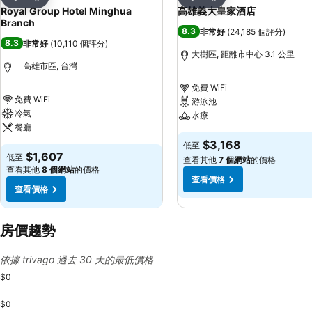
分享
分享
Royal Group Hotel Minghua
高雄義大皇家酒店
Branch
8.3
非常好
(
24,185 個評分
)
8.3
非常好
(
10,110 個評分
)
大樹區, 距離市中心 3.1 公里
高雄市區, 台灣
免費 WiFi
免費 WiFi
游泳池
冷氣
水療
餐廳
$3,168
低至
$1,607
低至
查看其他
7 個網站
的價格
查看其他
8 個網站
的價格
查看價格
查看價格
房價趨勢
依據 trivago 過去 30 天的最低價格
$0
$0