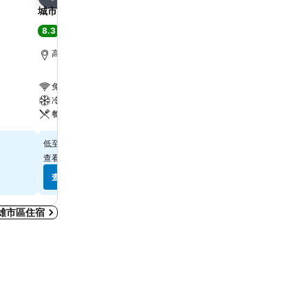
分享
分享
城市商旅高雄真愛館
Skyone Hotel
8.3
8.1
非常好
(
18,839 個評分
)
非常好
(
19,039 個評分
)
高雄市區, 距離市中心 1.9 公里
高雄市區, 距離市中心 0.2
免費 WiFi
免費 WiFi
冷氣
停車場
餐廳
冷氣
$1,550
$619
低至
低至
查看其他
10 個網站
的價格
查看其他
7 個網站
的價格
查看價格
查看價格
雄市區住宿