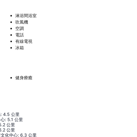
淋浴間浴室
吹風機
空調
電話
有線電視
冰箱
健身療癒
場
:
4.5
公里
中心
:
5.1
公里
5.2
公里
6.2
公里
術文化中心
:
6.3
公里