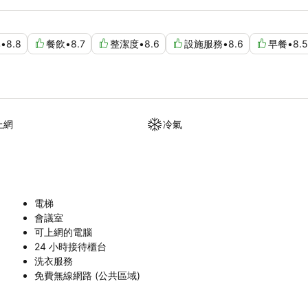
比
•
8.8
餐飲
•
8.7
整潔度
•
8.6
設施服務
•
8.6
早餐
•
8.5
上網
冷氣
電梯
會議室
可上網的電腦
24 小時接待櫃台
洗衣服務
免費無線網路 (公共區域)