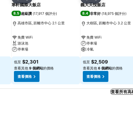
分享
分享
寒軒國際大飯店
義大天悅飯店
8.5
8.4
超級讚
(
17,917 個評分
)
非常好
(
18,975 個評分
)
高雄市區, 距離市中心 2.1 公里
大樹區, 距離市中心 3.2 公里
免費 WiFi
免費 WiFi
游泳池
停車場
停車場
冷氣
$2,301
$2,509
低至
低至
查看其他
9 個網站
的價格
查看其他
6 個網站
的價格
查看價格
查看價格
查看所有高