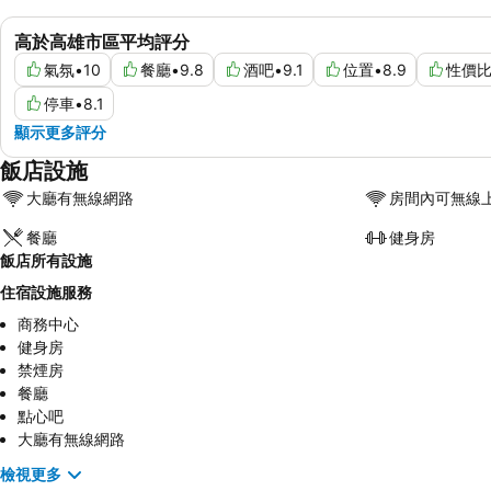
高於高雄市區平均評分
氣氛
•
10
餐廳
•
9.8
酒吧
•
9.1
位置
•
8.9
性價
停車
•
8.1
顯示更多評分
飯店設施
大廳有無線網路
房間內可無線
餐廳
健身房
飯店所有設施
住宿設施服務
商務中心
健身房
禁煙房
餐廳
點心吧
大廳有無線網路
檢視更多