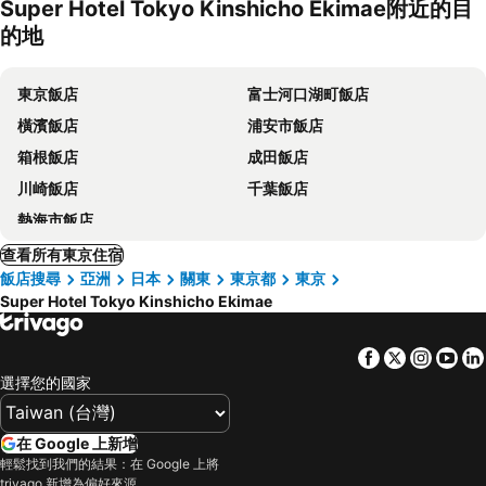
Super Hotel Tokyo Kinshicho Ekimae附近的目
的地
東京飯店
富士河口湖町飯店
橫濱飯店
浦安市飯店
箱根飯店
成田飯店
川崎飯店
千葉飯店
熱海市飯店
查看所有東京住宿
飯店搜尋
亞洲
日本
關東
東京都
東京
Super Hotel Tokyo Kinshicho Ekimae
Facebook
Twitter
Insta
Yo
選擇您的國家
在 Google 上新增
輕鬆找到我們的結果：在 Google 上將
trivago 新增為偏好來源。