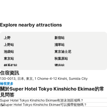
Explore nearby attractions
展開地圖
上野
新宿站
上野站
淺草站
池袋站
東京迪士尼
東京站
秋葉原站
錦系釘站
澀谷站
住宿資訊
品川車站
銀座站
130-0013, 日本, 東京, 1 Chome-4-12 Kinshi, Sumida City
淺草寺
Shinjuku
檢視更多
羽田機場 東京國際機場
東京巨蛋城
關於Super Hotel Tokyo Kinshicho Ekimae的常
東京晴空塔
橫濱車站
見問答
東京國際機場 (羽田機場)
幕張展覽館
Super Hotel Tokyo Kinshicho Ekimae有游泳池區域嗎？
在Super Hotel Tokyo Kinshicho Ekimae可以攜帶寵物嗎？
新橋站
日本東京武道館