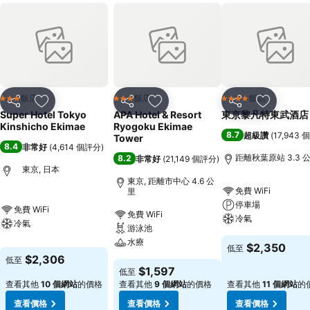
飯店
飯店
飯店
3 星級
3 星級
4 星級
分享
加入我的最愛
分享
加入我的最愛
分享
加入我的
Super Hotel Tokyo
APA Hotel & Resort
東京黎凡特東武酒店
Kinshicho Ekimae
Ryogoku Ekimae
8.7
超級讚
(
17,943
Tower
8.4
非常好
(
4,614 個評分
)
距離秋葉原站 3.3 
8.2
非常好
(
21,149 個評分
)
東京, 日本
東京, 距離市中心 4.6 公
免費 WiFi
里
停車場
免費 WiFi
免費 WiFi
冷氣
冷氣
游泳池
水療
$2,350
低至
$2,306
低至
$1,597
低至
查看其他
10 個網站
的價格
查看其他
9 個網站
的價格
查看其他
11 個網站
的
查看價格
查看價格
查看價格