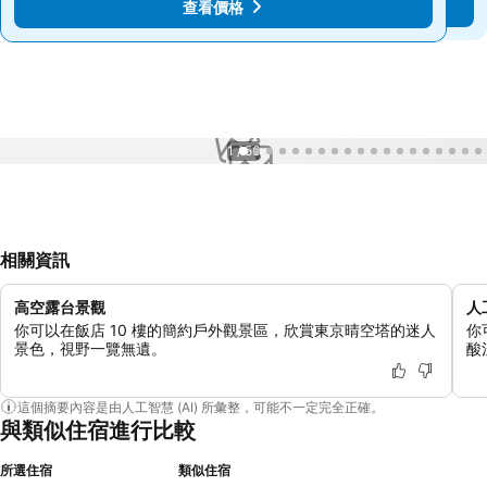
查看價格
查看價格
1 / 56
相關資訊
高空露台景觀
人
你可以在飯店 10 樓的簡約戶外觀景區，欣賞東京晴空塔的迷人
你
景色，視野一覽無遺。
酸
這個摘要內容是由人工智慧 (AI) 所彙整，可能不一定完全正確。
與類似住宿進行比較
所選住宿
類似住宿