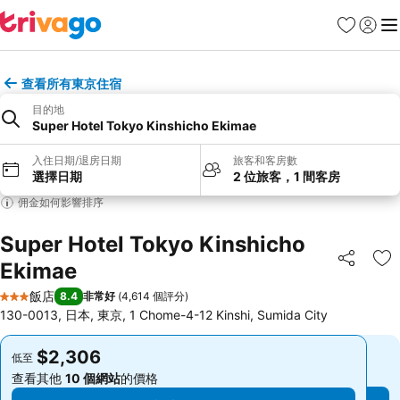
我的最愛
登入
選
查看所有東京住宿
目的地
Super Hotel Tokyo Kinshicho Ekimae
入住日期/退房日期
旅客和客房數
選擇日期
2 位旅客，1 間客房
佣金如何影響排序
Super Hotel Tokyo Kinshicho
Ekimae
分享
加
飯店
8.4
非常好
(
4,614 個評分
)
3 星級
130-0013, 日本, 東京, 1 Chome-4-12 Kinshi, Sumida City
$2,306
$2,306
低至
低至
查看其他
10 個網站
的價格
查看其他
10 個網站
的價格