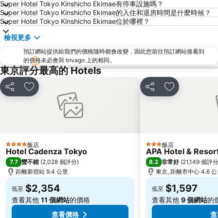
Super Hotel Tokyo Kinshicho Ekimae有停車設施嗎？
Super Hotel Tokyo Kinshicho Ekimae的入住和退房時間是什麼時候？
日本橋站
Shibuya
Super Hotel Tokyo Kinshicho Ekimae位於哪裡？
Haneda Airport International Terminal Station
六本木車站
檢視更多
東京迪士尼海洋
原宿站
預訂網站提供給我們的價格隨時都會改變，因此您前往預訂網站後看到
東京國際展示中心
御台場 (台場)
的價格未必會與 trivago 上的相同。
東京評分最高的 Hotels
Nippori Station
赤坂站
赤羽站
東京都廳
分享
加入我的最愛
分享
加入我的最愛
水道橋站
惠比壽站
Nissan Stadium
築地魚市場
表參道車站
Shimokitazawa
Omiya Station
太陽城
飯店
飯店
4 星級
3 星級
Hotel Cadenza Tokyo
APA Hotel & Reso
Oshiage Metro Station
汐留站
7.7
8.2
蠻不錯
(
2,028 個評分
)
非常好
(
21,149 個評
Ariake Coliseum
Sakuragicho Station
距離新宿站 9.4 公里
東京, 距離市中心 4.6 
大手釘站
Sugamo Station
$2,354
$1,597
低至
低至
兩國國技館
Hamamatsucho station
查看其他
11 個網站
的價格
查看其他
9 個網站
的
查看價格
查