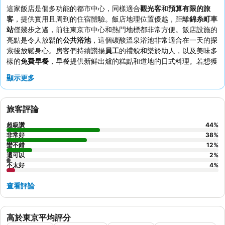
這家飯店是個多功能的都市中心，同樣適合
觀光客
和
預算有限的旅
客
，提供實用且周到的住宿體驗。飯店地理位置優越，距離
錦糸町車
站
僅幾步之遙，前往東京市中心和熱門地標都非常方便。飯店設施的
亮點是令人放鬆的
公共浴池
，這個碳酸溫泉浴池非常適合在一天的探
索後放鬆身心。房客們持續讚揚
員工
的禮貌和樂於助人，以及美味多
樣的
免費早餐
，早餐提供新鮮出爐的糕點和道地的日式料理。若想獲
得真正難忘的體驗，可以考慮預訂一間可從飯店屋頂觀景區欣賞
晴空
顯示更多
塔美景
的客房。
旅客評論
超級讚
44
%
非常好
38
%
蠻不錯
12
%
還可以
2
%
不太好
4
%
查看評論
高於東京平均評分