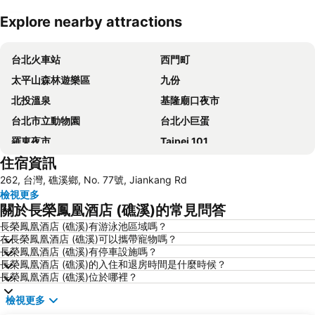
Explore nearby attractions
展開地圖
台北火車站
西門町
太平山森林遊樂區
九份
北投溫泉
基隆廟口夜市
台北市立動物園
台北小巨蛋
羅東夜市
Taipei 101
住宿資訊
南港站覽館
士林夜市
262, 台灣, 礁溪鄉, No. 77號, Jiankang Rd
宜蘭烏石港
拉拉山
檢視更多
烏來溫泉
饒河街觀光夜市
關於長榮鳳凰酒店 (礁溪)的常見問答
景美捷運站
桃園火車站
長榮鳳凰酒店 (礁溪)有游泳池區域嗎？
在長榮鳳凰酒店 (礁溪)可以攜帶寵物嗎？
礁溪車站
捷運圓山站
長榮鳳凰酒店 (礁溪)有停車設施嗎？
羅東車站
師大夜市
長榮鳳凰酒店 (礁溪)的入住和退房時間是什麼時候？
長榮鳳凰酒店 (礁溪)位於哪裡？
宜蘭礁溪溫泉公園
捷運中山站
檢視更多
松山機場
大安森林公園