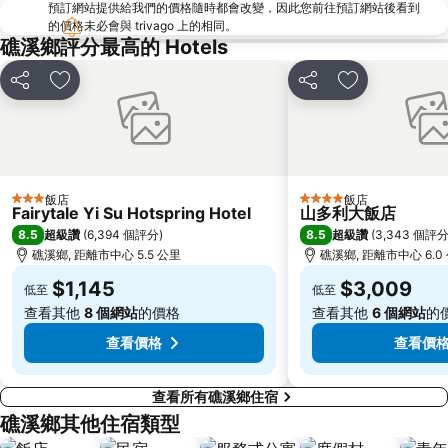
預訂網站提供給我們的價格隨時都會改變，因此您前往預訂網站後看到
台北國父紀念館
國立故宮博物院
的價格未必會與 trivago 上的相同。
石牌捷運站
宜蘭蘇澳冷泉
礁溪鄉評分最高的 Hotels
陽明山
台北市政府
分享
加入我的最愛
分享
加入我的最愛
台北世貿中心
頂溪捷運站
內湖區
新店捷運站
捷運忠孝敦化站
中正紀念堂
宜蘭冬山河親水公園
碧潭
飯店
飯店
3 星級
4 星級
Fairytale Yi Su Hotspring Hotel
山多利大飯店
台北東區
江子翠捷運站
8.5
8.5
超級讚
(
6,394 個評分
)
超級讚
(
3,343 個評
大溪老街
宜蘭傳統藝術中心
礁溪鄉, 距離市中心 5.5 公里
礁溪鄉, 距離市中心 6.0
捷運忠孝復興站
三重捷運站
$1,145
$3,009
低至
低至
台灣總統府凱達格蘭大道
大安區
查看其他
8 個網站
的價格
查看其他
6 個網站
的
龍山寺
大直美麗華
查看價格
查看價
查看所有礁溪鄉住宿
礁溪鄉其他住宿類型