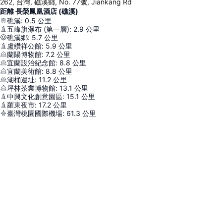
262, 台灣, 礁溪鄉, No. 77號, Jiankang Rd
距離 長榮鳳凰酒店 (礁溪)
礁溪
:
0.5
公里
五峰旗瀑布 (第一層)
:
2.9
公里
礁溪鄉
:
5.7
公里
盧纘祥公館
:
5.9
公里
蘭陽博物館
:
7.2
公里
宜蘭設治紀念館
:
8.8
公里
宜蘭美術館
:
8.8
公里
湖桶遺址
:
11.2
公里
坪林茶業博物館
:
13.1
公里
中興文化創意園區
:
15.1
公里
羅東夜市
:
17.2
公里
臺灣桃園國際機場
:
61.3
公里