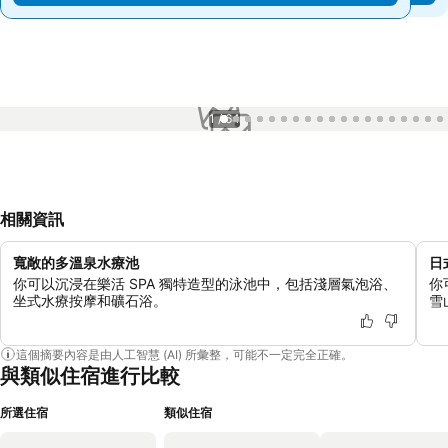
1 / 64
相關資訊
寬敞的多溫泉水療池
日
你可以沉浸在樂活 SPA 獨特造型的泳池中，包括淺層氣泡浴、
你
坐式水療按摩和礦石浴。
雪
這個摘要內容是由人工智慧 (AI) 所彙整，可能不一定完全正確。
與類似住宿進行比較
所選住宿
類似住宿