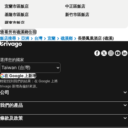
宜蘭市區飯店
中正區飯店
基隆市區飯店
新竹市區飯店
羅東市飯店
查看所有礁溪鄉住宿
飯店搜尋
亞洲
台灣
宜蘭
礁溪鄉
長榮鳳凰酒店 (礁溪)
Facebook
Twitter
Insta
Yo
選擇您的國家
在 Google 上新增
輕鬆找到我們的結果：在 Google 上將
trivago 新增為偏好來源。
公司
我們的產品
條款及政策