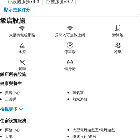
設施服務
•
9.3
整潔度
•
9.2
顯示更多評分
飯店設施
大廳有無線網路
房間內可無線上網
游泳池
水療
停車場
冷氣
餐廳
健身房
飯店所有設施
健康與養生
美容中心
蒸氣室
三溫暖
熱水浴缸
檢視更多
住宿設施服務
商務中心
大型電玩遊戲室/電玩遊戲
大廳
快速入住/退房