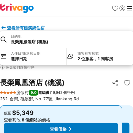
我的最愛
登入
選
查看所有礁溪鄉住宿
目的地
長榮鳳凰酒店 (礁溪)
入住日期/退房日期
旅客和客房數
選擇日期
2 位旅客，1 間客房
佣金如何影響排序
長榮鳳凰酒店 (礁溪)
分享
加
度假村
9.0
超級讚
(
19,942 個評分
)
5 星級
262, 台灣, 礁溪鄉, No. 77號, Jiankang Rd
$5,349
$5,349
低至
低至
查看其他
8 個網站
的價格
查看其他
8 個網站
的價格
查看價格
查看價格