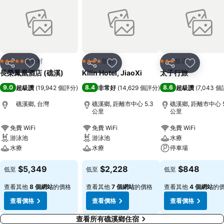
度假村
飯店
飯店
5 星級
4 星級
3 星級
分享
加入我的最愛
分享
加入我的最愛
分享
加入我的
長榮鳳凰酒店 (礁溪)
Kilin Hotel, JiaoXi
太子行旅
9.0
8.4
8.6
超級讚
(
19,942 個評分
)
非常好
(
14,629 個評分
)
超級讚
(
7,043 
礁溪鄉, 台灣
礁溪鄉, 距離市中心 5.3
礁溪鄉, 距離市中心 5
公里
公里
免費 WiFi
免費 WiFi
免費 WiFi
游泳池
游泳池
水療
水療
水療
停車場
$5,349
$2,228
$848
低至
低至
低至
查看其他
8 個網站
的價格
查看其他
7 個網站
的價格
查看其他
4 個網站
的
查看價格
查看價格
查看價格
查看所有礁溪鄉住宿