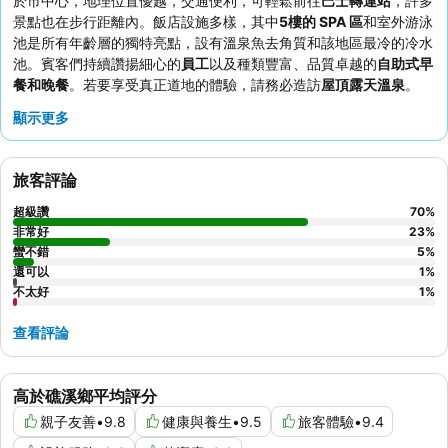
於市中心，地理位置優越，交通便利，可輕鬆前往
巴士轉運站
，許多
景點也在步行距離內。飯店設施多樣，其中
5樓的 SPA 區
和室外游泳
池是所有年齡層的獨特亮點，設有溫泉魚去角質和該地區最冷的冷水
池。賓客們持續讚揚細心的
員工
以及種類豐富、品質卓越的
自助式早
餐和晚餐
。若要享受真正道地的體驗，請務必造訪
屋頂露天溫泉
。
顯示更多
旅客評論
超級讚
70
%
非常好
23
%
蠻不錯
5
%
還可以
1
%
不太好
1
%
查看評論
高於礁溪鄉平均評分
親子友善
•
9.8
健康與養生
•
9.5
旅客體驗
•
9.4