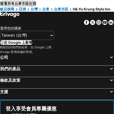
查看所有台東市區住宿
飯店搜尋
亞洲
台灣
台東
台東市區
H& Yu Krung Style Inn
Facebook
Twitter
Insta
Yo
選擇您的國家
在 Google 上新增
輕鬆找到我們的結果：在 Google 上將
trivago 新增為偏好來源。
公司
我們的產品
條款及政策
支援
登入享受會員專屬優惠