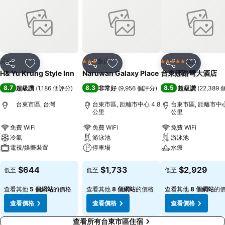
民宿
飯店
飯店
3 星級
5 星級
分享
加入我的最愛
分享
加入我的最愛
分享
加入我的
H& Yu Krung Style Inn
Naruwan Galaxy Place
台東娜路彎大酒店
8.7
8.3
8.5
超級讚
(
1,186 個評分
)
非常好
(
9,956 個評分
)
超級讚
(
22,389
台東市區, 台灣
台東市區, 距離市中心 4.8
台東市區, 距離市中心 
公里
公里
免費 WiFi
免費 WiFi
免費 WiFi
冷氣
游泳池
游泳池
電視/娛樂裝置
停車場
水療
查看價格
查看價格
查看價格
$644
$1,733
$2,929
低至
低至
低至
查看其他
5 個網站
的價格
查看其他
8 個網站
的價格
查看其他
8 個網站
的
查看價格
查看價格
查看價格
查看所有台東市區住宿