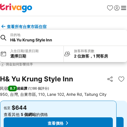
我的最愛
登入
選
查看所有台東市區住宿
目的地
H& Yu Krung Style Inn
入住日期/退房日期
旅客和客房數
選擇日期
2 位旅客，1 間客房
佣金如何影響排序
H& Yu Krung Style Inn
分享
加
民宿
8.7
超級讚
(
1,186 個評分
)
950, 台灣, 台東市區, 110, Lane 102, Anhe Rd, Taitung City
$644
$644
低至
低至
查看其他
5 個網站
的價格
查看其他
5 個網站
的價格
查看價格
查看價格