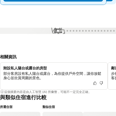
1 / 99
相關資訊
附設私人陽台或露台的房型
鄰
部分客房設有私人陽台或露台，為你提供戶外空間，讓你放鬆
步
身心並欣賞周圍的景色。
客
這個摘要內容是由人工智慧 (AI) 所彙整，可能不一定完全正確。
與類似住宿進行比較
所選住宿
類似住宿