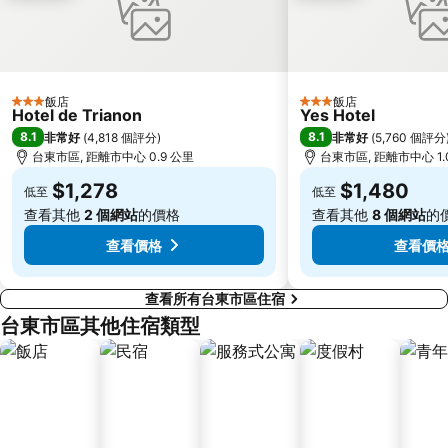
飯店
飯店
3 星級
3 星級
Hotel de Trianon
Yes Hotel
8.1
8.1
非常好
(
4,818 個評分
)
非常好
(
5,760 個評分
台東市區, 距離市中心 0.9 公里
台東市區, 距離市中心 1.
$1,278
$1,480
低至
低至
查看其他
2 個網站
的價格
查看其他
8 個網站
的
查看價格
查看價
查看所有台東市區住宿
台東市區其他住宿類型