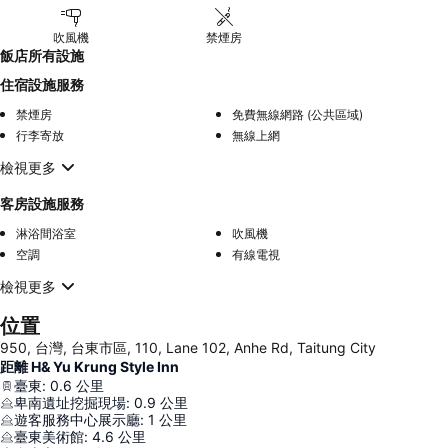
吹風機
禁煙房
飯店所有設施
住宿設施服務
禁煙房
免費無線網路 (公共區域)
行李寄放
無線上網
檢視更多
客房設施服務
淋浴間浴室
吹風機
空調
有線電視
檢視更多
位置
950, 台灣, 台東市區, 110, Lane 102, Anhe Rd, Taitung City
距離 H& Yu Krung Style Inn
臺東
:
0.6
公里
卑南遺址挖掘現場
:
0.9
公里
遊客服務中心展示廳
:
1
公里
臺東美術館
:
4.6
公里