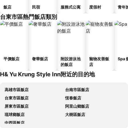
飯店
民宿
服務式公寓
度假村
青年
台東市區熱門飯店類別
平價飯店
奢華飯店
附設游泳池
寵物友善飯
Spa
的飯店
店
H& Yu Krung Style Inn附近的目的地
高雄市區飯店
台南市區飯店
台東市區飯店
恆春飯店
屏東市區飯店
阿里山鄉飯店
琉球鄉飯店
大樹區飯店
中西區飯店