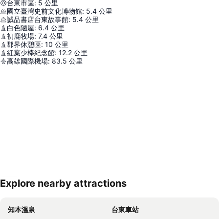
台東市區
:
5
公里
國立臺灣史前文化博物館
:
5.4
公里
誠品書店台東故事館
:
5.4
公里
白色陋屋
:
6.4
公里
初鹿牧場
:
7.4
公里
郡界休憩區
:
10
公里
紅葉少棒紀念館
:
12.2
公里
高雄國際機場
:
83.5
公里
Explore nearby attractions
展開地圖
知本溫泉
台東車站