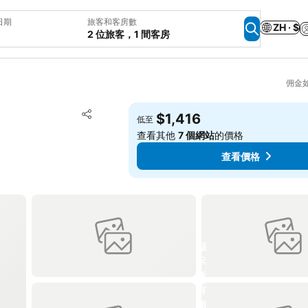
日期
旅客和客房數
ZH · $
2 位旅客，1 間客房
佣金
加入我的最愛
$1,416
低至
分享
查看其他
7 個網站
的價格
查看價格