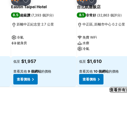
3 星級
4 星級
分享
分享
Eastin Taipei Hotel
台北凱撒飯店
8.5
8.1
超級讚
(
7,393 個評分
)
非常好
(
32,863 個評分
)
距離中正紀念堂 2.7 公里
中正區, 距離市中心 0.2 公里
冷氣
免費 WiFi
健身房
水療
冷氣
查看價格
查看價格
$1,957
$1,610
低至
低至
查看其他
9 個網站
的價格
查看其他
10 個網站
的價格
查看價格
查看價格
查看所有