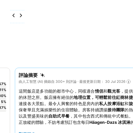
評論摘要
由人工智慧 (AI) 摘錄自 300+ 則評論 · 最後更新日期： 30 Jul 2026
57
%
11
%
這間飯店是多功能的都市中心，同樣適合
情侶
和
觀光客
，提供
10
%
的休憩之所。飯店擁有絕佳的
地理位置，可輕鬆前往紅樹林捷
5
%
連接各大景點。最令人興奮的特色是房內的
私人按摩浴缸
和
旋
17
%
保奢華且充滿娛樂性的住宿體驗。房客持續讚揚
接待團隊
的熱
以及豐盛美味的
自助式早餐
，其中包含西式和傳統中式餐點。
正放縱的體驗，不妨考慮預訂包含每日
Häagen-Dazs 冰淇淋