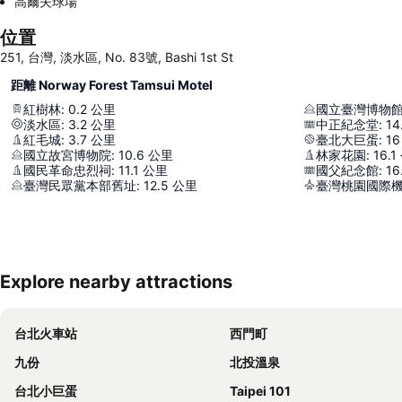
高爾夫球場
位置
251, 台灣, 淡水區, No. 83號, Bashi 1st St
距離 Norway Forest Tamsui Motel
紅樹林
:
0.2
公里
國立臺灣博物
淡水區
:
3.2
公里
中正紀念堂
:
14
紅毛城
:
3.7
公里
臺北大巨蛋
:
16
國立故宮博物院
:
10.6
公里
林家花園
:
16.1
國民革命忠烈祠
:
11.1
公里
國父紀念館
:
16
臺灣民眾黨本部舊址
:
12.5
公里
臺灣桃園國際
Explore nearby attractions
台北火車站
西門町
九份
北投溫泉
台北小巨蛋
Taipei 101