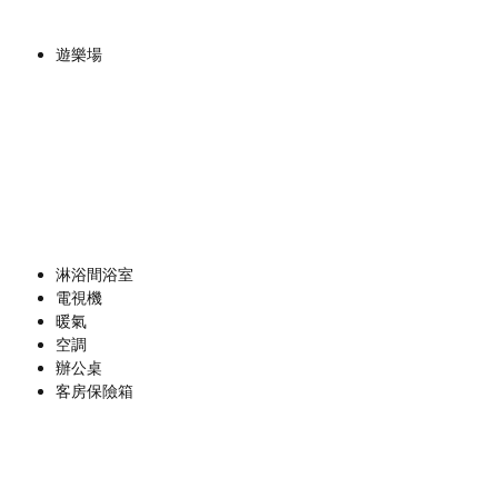
遊樂場
淋浴間浴室
電視機
暖氣
空調
辦公桌
客房保險箱