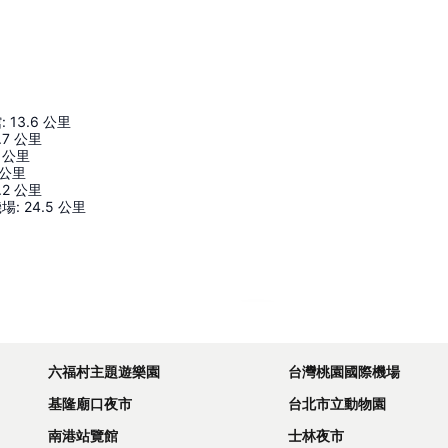
館
:
13.6
公里
.7
公里
公里
公里
.2
公里
機場
:
24.5
公里
展開地圖
六福村主題遊樂園
台灣桃園國際機場
基隆廟口夜市
台北市立動物園
南港站覽館
士林夜市