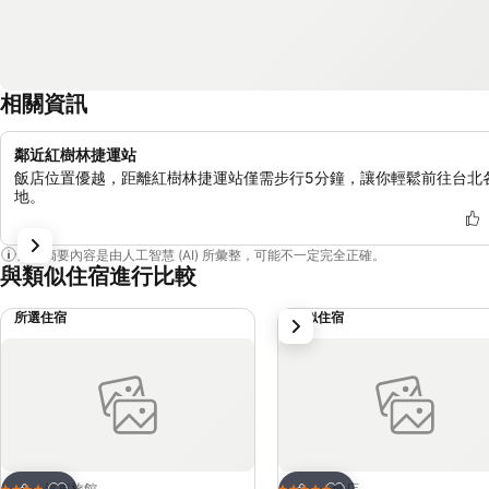
相關資訊
鄰近紅樹林捷運站
飯店位置優越，距離紅樹林捷運站僅需步行5分鐘，讓你輕鬆前往台北
地。
這個摘要內容是由人工智慧 (AI) 所彙整，可能不一定完全正確。
與類似住宿進行比較
所選住宿
類似住宿
下一步
加入我的最愛
加入我的最愛
汽車旅館
飯店