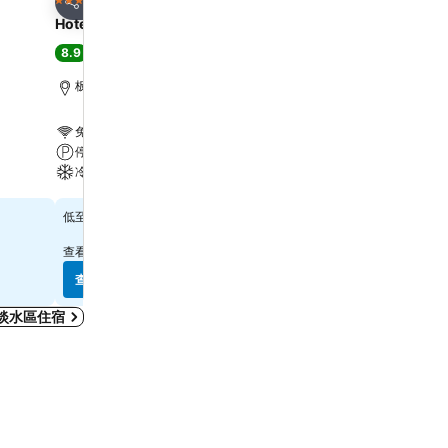
4 星級
5 星級
分享
分享
Hotel Cham Cham Taipei
Caesar Park Hotel Banq
8.9
8.6
超級讚
(
19,551 個評分
)
超級讚
(
25,347 個評分
)
板橋區, 距離市中心 0.9 公里
台北市區, 距離市中心 6.8
免費 WiFi
免費 WiFi
停車場
游泳池
冷氣
停車場
查看價格
查看價格
$1,925
$2,941
低至
低至
查看其他
6 個網站
的價格
查看其他
9 個網站
的價格
查看價格
查看價格
淡水區住宿