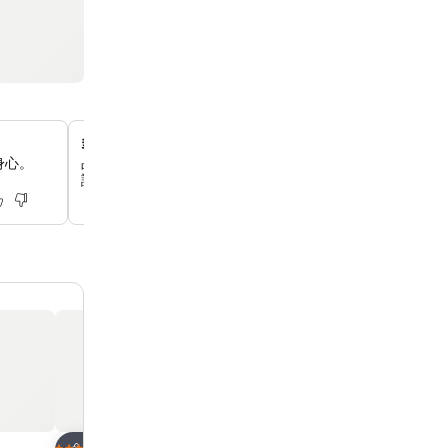
多樣美味的早餐
身心。
品嚐多種早餐選擇，包括中西式菜餚、新鮮沙拉和各式飲品
評。
加入我的最愛
加入我的最愛
飯店
飯店