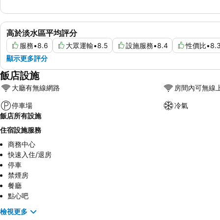
高於淡水區平均評分
服務
•
8.6
大眾運輸
•
8.5
設施服務
•
8.4
性價比
•
8.
顯示更多評分
飯店設施
大廳有無線網路
房間內可無線
停車場
冷氣
飯店所有設施
住宿設施服務
商務中心
快速入住/退房
停車
禁煙房
餐廳
點心吧
檢視更多