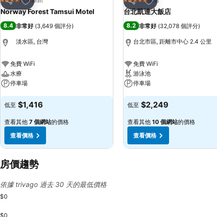
4 星級
5 星級
分享
分享
Norway Forest Tamsui Motel
台北凱達大飯店
8.4
8.2
非常好
(
3,649 個評分
)
非常好
(
32,078 個評分
)
淡水區, 台灣
台北市區, 距離市中心 2.4 公里
免費 WiFi
免費 WiFi
水療
游泳池
停車場
停車場
查看價格
查看價格
$1,416
$2,249
低至
低至
查看其他
7 個網站
的價格
查看其他
10 個網站
的價格
查看價格
查看價格
房價趨勢
依據 trivago 過去 30 天的最低價格
$0
$0