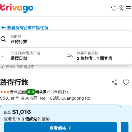
我的最愛
登入
選
查看所有台東市區住宿
目的地
路得行旅
入住日期/退房日期
旅客和客房數
選擇日期
2 位旅客，1 間客房
佣金如何影響排序
路得行旅
分享
加
青年旅館
9.0
超級讚
(
9,128 個評分
)
3 星級
950, 台灣, 台東市區, No. 162號, Guangdong Rd
$1,016
$1,016
低至
低至
查看其他
6 個網站
的價格
查看其他
6 個網站
的價格
查看價格
查看價格