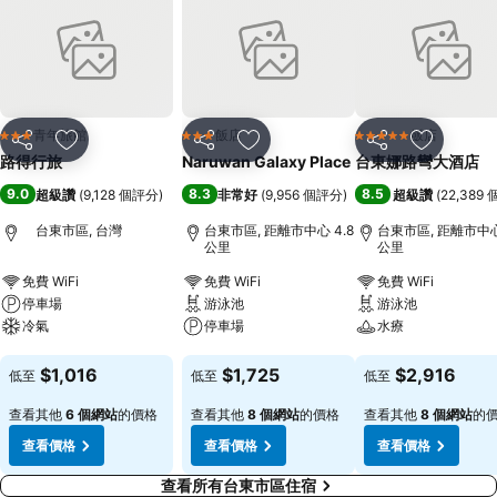
青年旅館
飯店
飯店
3 星級
3 星級
5 星級
分享
加入我的最愛
分享
加入我的最愛
分享
加入我的
路得行旅
Naruwan Galaxy Place
台東娜路彎大酒店
9.0
8.3
8.5
超級讚
(
9,128 個評分
)
非常好
(
9,956 個評分
)
超級讚
(
22,389
台東市區, 台灣
台東市區, 距離市中心 4.8
台東市區, 距離市中心 
公里
公里
免費 WiFi
免費 WiFi
免費 WiFi
停車場
游泳池
游泳池
冷氣
停車場
水療
查看價格
查看價格
查看價格
$1,016
$1,725
$2,916
低至
低至
低至
查看其他
6 個網站
的價格
查看其他
8 個網站
的價格
查看其他
8 個網站
的
查看價格
查看價格
查看價格
查看所有台東市區住宿