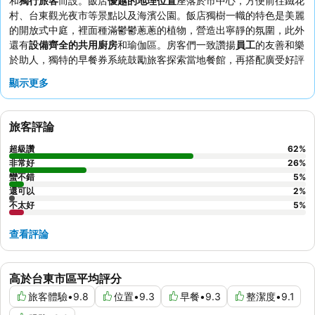
和
獨行旅客
而設。飯店
優越的地理位置
座落於市中心，方便前往鐵花
村、台東觀光夜市等景點以及海濱公園。飯店獨樹一幟的特色是美麗
的開放式中庭，裡面種滿鬱鬱蔥蔥的植物，營造出寧靜的氛圍，此外
還有
設備齊全的共用廚房
和瑜伽區。房客們一致讚揚
員工
的友善和樂
於助人，獨特的早餐券系統鼓勵旅客探索當地餐館，再搭配廣受好評
的
日式飯糰餐車
。如果想享受更寧靜的住宿體驗，建議要求入住不面
顯示更多
街的客房，因為部分客房曾有隔音不佳的問題。
旅客評論
超級讚
62
%
非常好
26
%
蠻不錯
5
%
還可以
2
%
不太好
5
%
查看評論
高於台東市區平均評分
旅客體驗
•
9.8
位置
•
9.3
早餐
•
9.3
整潔度
•
9.1