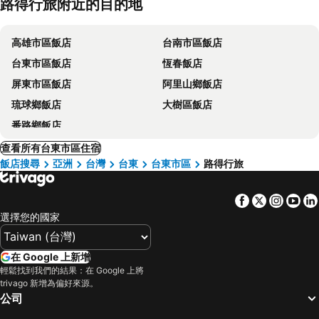
路得行旅附近的目的地
高雄市區飯店
台南市區飯店
台東市區飯店
恆春飯店
屏東市區飯店
阿里山鄉飯店
琉球鄉飯店
大樹區飯店
番路鄉飯店
查看所有台東市區住宿
飯店搜尋
亞洲
台灣
台東
台東市區
路得行旅
Facebook
Twitter
Insta
Yo
選擇您的國家
在 Google 上新增
輕鬆找到我們的結果：在 Google 上將
trivago 新增為偏好來源。
公司