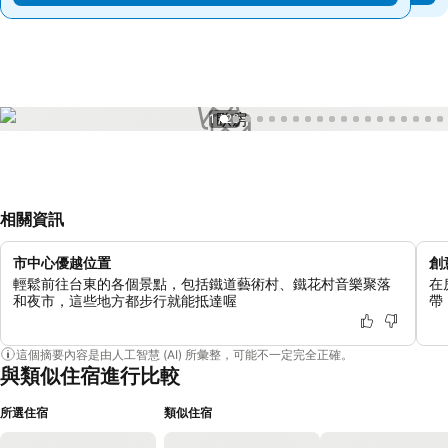
1 / 26
相關資訊
市中心優越位置
創
輕鬆前往台東的各個景點，包括鐵道藝術村、鐵花村音樂聚落
在
和夜市，這些地方都步行就能抵達喔
帶
這個摘要內容是由人工智慧 (AI) 所彙整，可能不一定完全正確。
與類似住宿進行比較
所選住宿
類似住宿