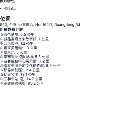
飯店特色
僅限成人
位置
950, 台灣, 台東市區, No. 162號, Guangdong Rd
距離 路得行旅
白色陋屋
:
0.5
公里
誠品書店台東故事館
:
1
公里
台東市區
:
1.2
公里
臺東美術館
:
1.3
公里
臺東
:
5.5
公里
卑南遺址挖掘現場
:
5.5
公里
遊客服務中心展示廳
:
6
公里
國立臺灣史前文化博物館
:
6.6
公里
郡界休憩區
:
12.4
公里
初鹿牧場
:
13.1
公里
三和車站(廢)
:
14.7
公里
高雄國際機場
:
85.2
公里