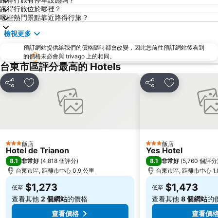
路得行旅位於哪裡？
哪些熱門景點靠近路得行旅？
檢視更多
預訂網站提供給我們的價格隨時都會改變，因此您前往預訂網站後看到
的價格未必會與 trivago 上的相同。
台東市區評分最高的 Hotels
分享
加入我的最愛
分享
加入我的最愛
飯店
飯店
3 星級
3 星級
Hotel de Trianon
Yes Hotel
8.1
8.1
非常好
(
4,818 個評分
)
非常好
(
5,760 個評分
台東市區, 距離市中心 0.9 公里
台東市區, 距離市中心 1.
$1,273
$1,473
低至
低至
查看其他
2 個網站
的價格
查看其他
8 個網站
的
查看價格
查看價