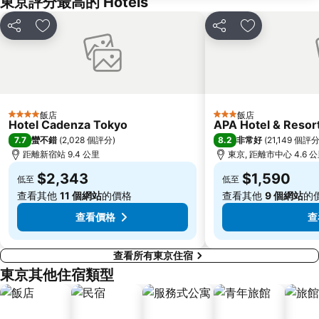
東京評分最高的 Hotels
Nippori Station
赤坂站
赤羽站
東京都廳
分享
加入我的最愛
分享
加入我的最愛
水道橋站
惠比壽站
Nissan Stadium
築地魚市場
表參道車站
Shimokitazawa
Omiya Station
太陽城
飯店
飯店
4 星級
3 星級
Hotel Cadenza Tokyo
APA Hotel & Reso
Oshiage Metro Station
汐留站
7.7
8.2
蠻不錯
(
2,028 個評分
)
非常好
(
21,149 個評
Ariake Coliseum
Sakuragicho Station
距離新宿站 9.4 公里
東京, 距離市中心 4.6 
大手釘站
Sugamo Station
$2,343
$1,590
低至
低至
兩國國技館
Hamamatsucho station
查看其他
11 個網站
的價格
查看其他
9 個網站
的
查看價格
查
查看所有東京住宿
東京其他住宿類型