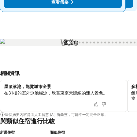
查看價格
查看價格
1 / 24
相關資訊
屋頂泳池，飽覽城市全景
多
在31樓的室外泳池暢泳，欣賞東京天際線的迷人景色。
飯
食
這個摘要內容是由人工智慧 (AI) 所彙整，可能不一定完全正確。
與類似住宿進行比較
所選住宿
類似住宿