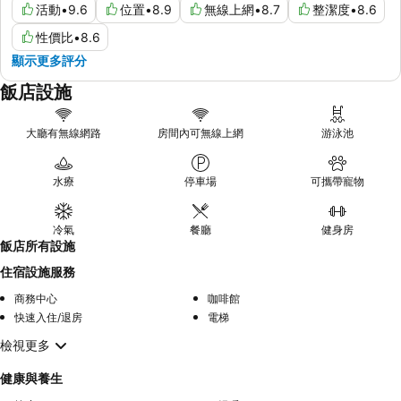
活動
•
9.6
位置
•
8.9
無線上網
•
8.7
整潔度
•
8.6
性價比
•
8.6
顯示更多評分
飯店設施
大廳有無線網路
房間內可無線上網
游泳池
水療
停車場
可攜帶寵物
冷氣
餐廳
健身房
飯店所有設施
住宿設施服務
商務中心
咖啡館
快速入住/退房
電梯
檢視更多
健康與養生