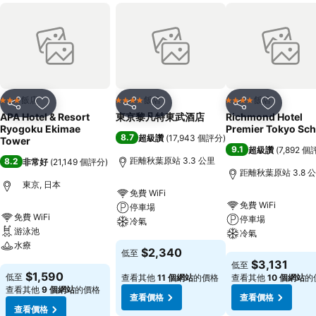
飯店
飯店
飯店
3 星級
4 星級
4 星級
分享
加入我的最愛
分享
加入我的最愛
分享
加入我的
APA Hotel & Resort
東京黎凡特東武酒店
Richmond Hotel
Ryogoku Ekimae
Premier Tokyo Sch
8.7
超級讚
(
17,943 個評分
)
Tower
9.1
超級讚
(
7,892 
距離秋葉原站 3.3 公里
8.2
非常好
(
21,149 個評分
)
距離秋葉原站 3.8 
東京, 日本
免費 WiFi
免費 WiFi
停車場
免費 WiFi
停車場
冷氣
游泳池
冷氣
水療
查看價格
$2,340
低至
查看價格
$3,131
低至
查看價格
$1,590
低至
查看其他
11 個網站
的價格
查看其他
10 個網站
的
查看其他
9 個網站
的價格
查看價格
查看價格
查看價格