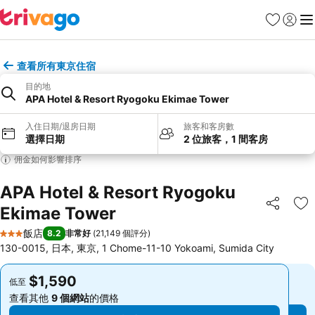
我的最愛
登入
選
查看所有東京住宿
目的地
APA Hotel & Resort Ryogoku Ekimae Tower
入住日期/退房日期
旅客和客房數
選擇日期
2 位旅客，1 間客房
佣金如何影響排序
APA Hotel & Resort Ryogoku
Ekimae Tower
分享
加
飯店
8.2
非常好
(
21,149 個評分
)
3 星級
130-0015, 日本, 東京, 1 Chome-11-10 Yokoami, Sumida City
$1,590
$1,590
低至
低至
查看其他
9 個網站
的價格
查看其他
9 個網站
的價格