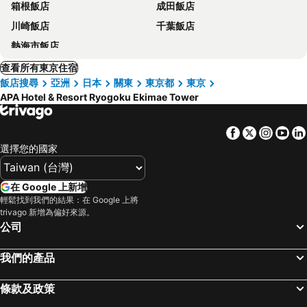
箱根飯店
成田飯店
川崎飯店
千葉飯店
熱海市飯店
查看所有東京住宿
飯店搜尋
亞洲
日本
關東
東京都
東京
APA Hotel & Resort Ryogoku Ekimae Tower
Facebook
Twitter
Insta
Yo
選擇您的國家
在 Google 上新增
輕鬆找到我們的結果：在 Google 上將
trivago 新增為偏好來源。
公司
我們的產品
條款及政策