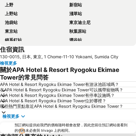
上野
新宿站
上野站
淺草站
池袋站
東京迪士尼
東京站
秋葉原站
錦系釘站
澀谷站
住宿資訊
品川車站
銀座站
130-0015, 日本, 東京, 1 Chome-11-10 Yokoami, Sumida City
淺草寺
Shinjuku
檢視更多
羽田機場 東京國際機場
東京巨蛋城
關於APA Hotel & Resort Ryogoku Ekimae
東京晴空塔
橫濱車站
Tower的常見問答
東京國際機場 (羽田機場)
幕張展覽館
APA Hotel & Resort Ryogoku Ekimae Tower有游泳池區域嗎？
在APA Hotel & Resort Ryogoku Ekimae Tower可以攜帶寵物嗎？
新橋站
日本東京武道館
APA Hotel & Resort Ryogoku Ekimae Tower有停車設施嗎？
APA Hotel & Resort Ryogoku Ekimae Tower位於哪裡？
日本橋站
Shibuya
哪些熱門景點靠近APA Hotel & Resort Ryogoku Ekimae Tower？
Haneda Airport International Terminal Station
六本木車站
檢視更多
東京迪士尼海洋
原宿站
預訂網站提供給我們的價格隨時都會改變，因此您前往預訂網站後看到
東京國際展示中心
御台場 (台場)
的價格未必會與 trivago 上的相同。