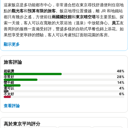
這家飯店是多功能都市中心，非常適合想在東京尋找舒適便利住宿地
點的
觀光客
和
預算有限的旅客
。飯店地理位置優越，離 JR 和地鐵站
都只有幾步之遙，方便前往
兩國國技館
和
東京晴空塔
等主要景點。探
索一天後，客人可以在寬敞的大眾浴池（溫泉）中放鬆身心。
員工
友
善周到的服務一直備受好評，豐盛多樣的自助式早餐也錦上添花。如
果想享受更寧靜的體驗，客人可以考慮預訂面朝花園的客房。
顯示更多
旅客評論
超級讚
48
%
非常好
28
%
蠻不錯
14
%
還可以
4
%
不太好
6
%
查看評論
高於東京平均評分