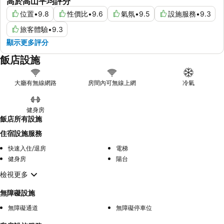
高於高山平均評分
位置
•
9.8
性價比
•
9.6
氣氛
•
9.5
設施服務
•
9.3
旅客體驗
•
9.3
顯示更多評分
飯店設施
大廳有無線網路
房間內可無線上網
冷氣
健身房
飯店所有設施
住宿設施服務
快速入住/退房
電梯
健身房
陽台
檢視更多
無障礙設施
無障礙通道
無障礙停車位