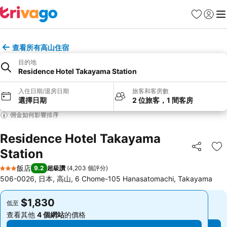
我的最愛
登入
選
查看所有高山住宿
目的地
Residence Hotel Takayama Station
入住日期/退房日期
旅客和客房數
選擇日期
2 位旅客，1 間客房
佣金如何影響排序
Residence Hotel Takayama
Station
分享
加
飯店
9.2
超級讚
(
4,203 個評分
)
3 星級
506-0026, 日本, 高山, 6 Chome-105 Hanasatomachi, Takayama
$1,830
$1,830
低至
低至
查看其他
4 個網站
的價格
查看其他
4 個網站
的價格