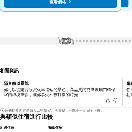
查看價格
查看價格
1 / 50
相關資訊
隔音鐵道景觀
鄰
你可以從陽台欣賞火車進站的景色，高品質的雙層玻璃門確保
你
室內環境寧靜，讓你享受不被打擾的時光。
朝
這個摘要內容是由人工智慧 (AI) 所彙整，可能不一定完全正確。
與類似住宿進行比較
所選住宿
類似住宿