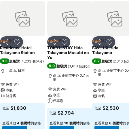
飯店
飯店
飯店
3 星級
4 星級
3 星級
分享
加入我的最愛
分享
加入我的最愛
分享
加入我的
Residence Hotel
TOKYU STAY Hida-
FAV LUX Hida
Takayama Station
Takayama Musubi no
Takayama
Yu
9.2
8.7
超級讚
(
4,203 個評分
)
超級讚
(
2,313 
9.0
超級讚
(
3,610 個評分
)
高山, 日本
高山, 距離市中心 0.
里
高山, 距離市中心 0.7 公
里
免費 WiFi
免費 WiFi
免費 WiFi
冷氣
水療
水療
健身房
冷氣
停車場
$1,830
$2,530
低至
低至
$2,794
低至
查看其他
4 個網站
的價格
查看其他
10 個網站
的價格
查看其他
6 個網站
的