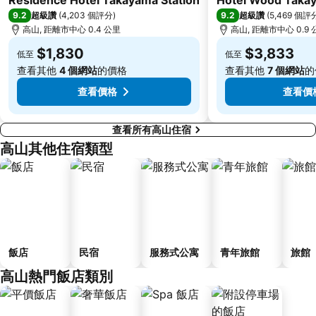
9.2
9.2
超級讚
(
4,203 個評分
)
超級讚
(
5,469 個評
高山, 距離市中心 0.4 公里
高山, 距離市中心 0.9 
$1,830
$3,833
低至
低至
查看其他
4 個網站
的價格
查看其他
7 個網站
的
查看價格
查看價
查看所有高山住宿
高山其他住宿類型
飯店
民宿
服務式公寓
青年旅館
旅館
高山熱門飯店類別