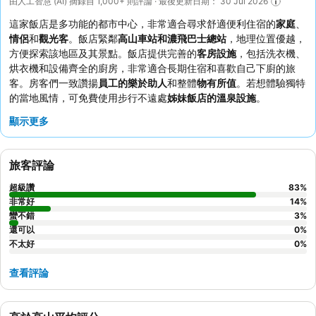
由人工智慧 (AI) 摘錄自 1,000+ 則評論 · 最後更新日期： 30 Jul 2026
這家飯店是多功能的都市中心，非常適合尋求舒適便利住宿的
家庭
、
情侶
和
觀光客
。飯店緊鄰
高山車站和濃飛巴士總站
，地理位置優越，
方便探索該地區及其景點。飯店提供完善的
客房設施
，包括洗衣機、
烘衣機和設備齊全的廚房，非常適合長期住宿和喜歡自己下廚的旅
客。房客們一致讚揚
員工的樂於助人
和整體
物有所值
。若想體驗獨特
的當地風情，可免費使用步行不遠處
姊妹飯店的溫泉設施
。
顯示更多
旅客評論
超級讚
83
%
非常好
14
%
蠻不錯
3
%
還可以
0
%
不太好
0
%
查看評論