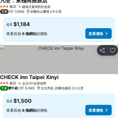
凡登．東棧商務旅店
查看價格
飯店
建築元素與對比色彩
查看價格
3 星級
7.4
3,959
距離松山機場 2.9 公里
$1,184
低至
查看其他
6 個網站
的價格
查看價格
分享
加
CHECK inn Taipei Xinyi
查看價格
飯店
台北101全景視野
查看價格
3 星級
7.8
蠻不錯
6,390
台北市區, 距離信義區 0.5 公里
$1,500
低至
查看其他
8 個網站
的價格
查看價格