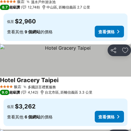
飯店
溫水戶外游泳池
查看價格
5 星級
8.7
超級讚
12,748
中山區, 距離信義區 2.7 公里
$2,960
低至
查看其他
9 個網站
的價格
查看價格
分享
加
Hotel Gracery Taipei
查看價格
飯店
多國語言禮賓服務
查看價格
4 星級
9.0
超級讚
4,142
台北市區, 距離信義區 3.3 公里
$3,262
低至
查看其他
6 個網站
的價格
查看價格