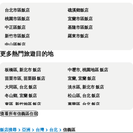
士林夜市
宜蘭烏石港
Walker Hotel - Sanchong
苓旅松山館 Lininn Tapei Arena
台北市區飯店
礁溪鄉飯店
拉拉山
淡水老街
台北花園大酒店
台北福華大飯店
桃園市區飯店
宜蘭市區飯店
烏來溫泉
饒河街觀光夜市
Morwing Hotel - Ocean
福格大飯店
中正區飯店
基隆市區飯店
中壢車站
景美捷運站
Life Hotel
宜家商旅
新竹市區飯店
羅東市飯店
台北國父紀念館
台北市政府
Jasper Young Hotel Banqiao
西悠飯店 - 台北店
中山區飯店
台北世貿中心
捷運忠孝敦化站
台北君悅酒店
Taipei 101 SPARKLE Hotel
更多熱門旅遊目的地
六張犁捷運站
捷運忠孝復興站
洛基大飯店
Hanns House
台北東區
捷運關渡站
CHECK inn Taipei Xinyi
Guide Hotel Taipei Xinyi
板橋區, 新北市 飯店
中壢市, 桃園地區 飯店
中正紀念堂
淡水捷運站
Home Hotel
Members Hotel at Taipei 101
苗栗市區, 苗栗縣 飯店
宜蘭, 宜蘭 飯店
太平洋商旅
寒舍艾麗酒店
大同區, 台北 飯店
淡水區, 新北市 飯店
Le Méridien Taipei
W Taipei
冬山鄉, 宜蘭 飯店
松山區, 台北 飯店
Just Inn Xin Yi 正旅館 信義
香城大飯店(台北信義店)
東區, 新竹地區 飯店
萬華區, 台北 飯店
M Taipei Hotel
台北國聯大飯店
北投, 台北 飯店
大安區, 台北 飯店
查看所有信義區住宿
誠品行旅
Huada Hotel
和平區, 台中地區 飯店
瑞芳區, 新北市 飯店
普樂室-信義世貿館
Beauty Hotels Taipei - Hotel B7
飯店搜尋
亞洲
台灣
台北
信義區
五結鄉, 宜蘭 飯店
大園鄉, 桃園地區 飯店
麗都飯店
Jia Jia