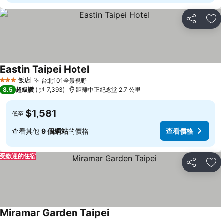
分享
加
Eastin Taipei Hotel
查看價格
飯店
台北101全景視野
查看價格
3 星級
8.5
超級讚
7,393
距離中正紀念堂 2.7 公里
$1,581
低至
查看其他
9 個網站
的價格
查看價格
受歡迎的住宿
分享
加
Miramar Garden Taipei
查看價格