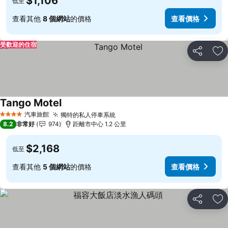
$1,106
低至
查看其他
8 個網站
的價格
查看價格
受歡迎的住宿
分享
加
Tango Motel
查看價格
汽車旅館
獨特的私人停車系統
查看價格
4 星級
8.2
非常好
974
距離市中心 1.2 公里
$2,168
低至
查看其他
5 個網站
的價格
查看價格
分享
加