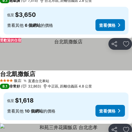
9.1
超級讚
7,515
台北市區, 距離信義區 2.8 公里
$3,650
低至
查看其他
6 個網站
的價格
查看價格
受歡迎的住宿
分享
加
台北凱撒飯店
查看價格
飯店
直通台北車站
查看價格
4 星級
8.1
非常好
32,863
中正區, 距離信義區 4.8 公里
$1,618
低至
查看其他
10 個網站
的價格
查看價格