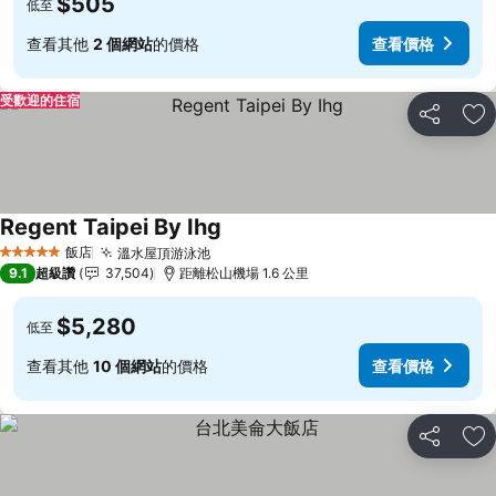
$505
低至
查看其他
2 個網站
的價格
查看價格
受歡迎的住宿
分享
加
Regent Taipei By Ihg
查看價格
飯店
溫水屋頂游泳池
查看價格
5 星級
9.1
超級讚
37,504
距離松山機場 1.6 公里
$5,280
低至
查看其他
10 個網站
的價格
查看價格
分享
加