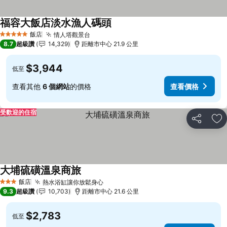
福容大飯店淡水漁人碼頭
查看價格
飯店
情人塔觀景台
查看價格
5 星級
8.7
超級讚
14,329
距離市中心 21.9 公里
$3,944
低至
查看其他
6 個網站
的價格
查看價格
受歡迎的住宿
分享
加
大埔硫磺溫泉商旅
查看價格
飯店
熱水浴缸讓你放鬆身心
查看價格
3 星級
9.3
超級讚
10,703
距離市中心 21.6 公里
$2,783
低至