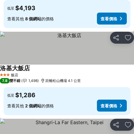
$4,193
低至
查看其他
8 個網站
的價格
查看價格
分享
加
洛基大飯店
查看價格
飯店
3 星級
7.8
蠻不錯
1,498
距離松山機場 4.1 公里
$1,286
低至
查看其他
2 個網站
的價格
查看價格
分享
加