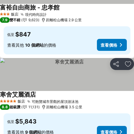
富裕自由商旅 - 忠孝館
查看價格
飯店
現代時尚設計
查看價格
3 星級
7.9
蠻不錯
9,623
距離松山機場 2.9 公里
$847
低至
查看其他
10 個網站
的價格
查看價格
分享
加
寒舍艾麗酒店
查看價格
飯店
可飽覽城市景觀的屋頂游泳池
查看價格
5 星級
8.8
超級讚
11,131
距離松山機場 3.5 公里
$5,843
低至
查看其他
9 個網站
的價格
查看價格