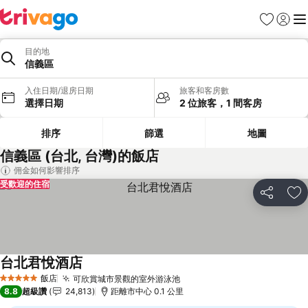
我的最愛
登入
選
目的地
信義區
入住日期/退房日期
旅客和客房數
選擇日期
2 位旅客，1 間客房
排序
篩選
地圖
信義區 (台北, 台灣)的飯店
佣金如何影響排序
受歡迎的住宿
分享
加
台北君悅酒店
查看價格
飯店
可欣賞城市景觀的室外游泳池
查看價格
5 星級
8.8
超級讚
24,813
距離市中心 0.1 公里