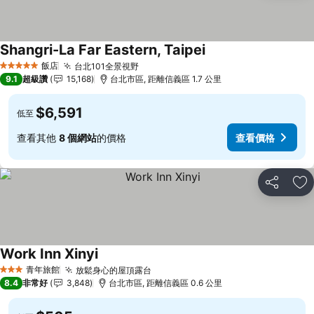
Shangri-La Far Eastern, Taipei
查看價格
飯店
台北101全景視野
查看價格
5 星級
9.1
超級讚
15,168
台北市區, 距離信義區 1.7 公里
$6,591
低至
查看其他
8 個網站
的價格
查看價格
分享
加
Work Inn Xinyi
查看價格
青年旅館
放鬆身心的屋頂露台
查看價格
3 星級
8.4
非常好
3,848
台北市區, 距離信義區 0.6 公里