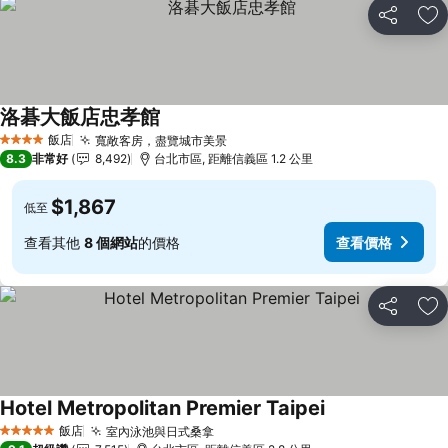
分享
加
洛碁大飯店忠孝館
查看價格
飯店
寬敞客房，盡覽城市美景
查看價格
4 星級
8.3
非常好
8,492
台北市區, 距離信義區 1.2 公里
$1,867
低至
查看其他
8 個網站
的價格
查看價格
分享
加
Hotel Metropolitan Premier Taipei
查看價格
飯店
室內泳池與日式桑拿
查看價格
5 星級