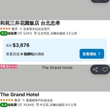
分享
加
和苑三井花園飯店 台北忠孝
查看價格
飯店
忠孝新生站近在咫尺
查看價格
4 星級
9.0
超級讚
9,451
台北市區, 距離信義區 2.9 公里
$3,676
低至
查看其他
6 個網站
的價格
查看價格
受歡迎的住宿
分享
加
The Grand Hotel
查看價格
飯店
奧運標準戶外游泳池
查看價格
5 星級
8.9
超級讚
35,945
中正區, 距離信義區 6.0 公里