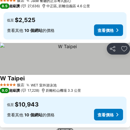
飯店
Jade 餐廳的正宗粵式點心
查看價格
5 星級
8.5
超級讚
27,636
中正區, 距離信義區 4.6 公里
$2,525
低至
查看其他
10 個網站
的價格
查看價格
分享
加
W Taipei
查看價格
飯店
WET 室外游泳池
查看價格
5 星級
9.0
超級讚
17,228
距離松山機場 3.3 公里
$10,943
低至
查看其他
10 個網站
的價格
查看價格