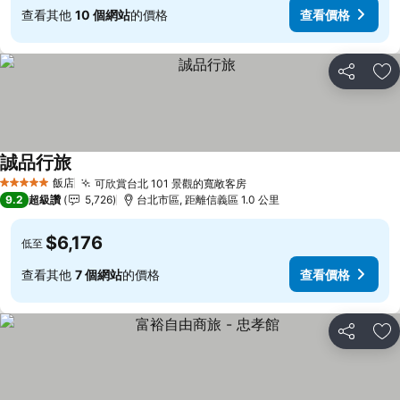
查看其他
10 個網站
的價格
查看價格
分享
加
誠品行旅
查看價格
飯店
可欣賞台北 101 景觀的寬敞客房
查看價格
5 星級
9.2
超級讚
5,726
台北市區, 距離信義區 1.0 公里
$6,176
低至
查看其他
7 個網站
的價格
查看價格
分享
加