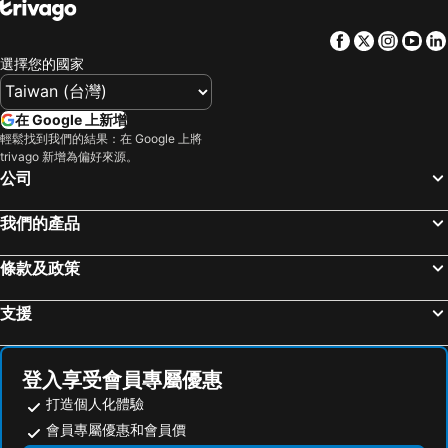
南港區, 台北 飯店
新店區, 新北市 飯店
The Metro Hotel - Taipei Branch
Golden Garden Hotel
Facebook
Twitter
Insta
Yo
中和區, 新北市 飯店
士林區, 台北 飯店
意芙旅店
華美大飯店
選擇您的國家
台北市區, 台北 飯店
礁溪鄉, 宜蘭 飯店
欣欣時尚旅店松山站
Evergreen Laurel Hotel Taipei
桃園市區, 桃園地區 飯店
宜蘭市區, 宜蘭 飯店
Eastern Beauty Hotel
Nikko Business
在 Google 上新增
中正區, 台北 飯店
基隆市區, 基隆 飯店
輕鬆找到我們的結果：在 Google 上將
Muzik Hotel - Ximen Station Branch
Friend Hotel - YoYo
trivago 新增為偏好來源。
新竹市區, 新竹地區 飯店
羅東市, 宜蘭 飯店
Hotel Relax III
公司
中山區, 台北 飯店
台中市區, 台中地區 飯店
我們的產品
高雄市區, 高雄地區 飯店
台南市區, 台南地區 飯店
台東市區, 台東 飯店
恆春, 屏東 飯店
條款及政策
花蓮市, 花蓮 飯店
嘉義市區, 嘉義 飯店
支援
登入享受會員專屬優惠
打造個人化體驗
會員專屬優惠和會員價