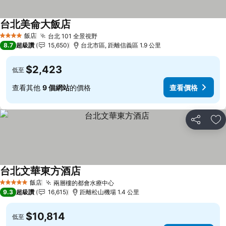
台北美侖大飯店
查看價格
飯店
台北 101 全景視野
查看價格
4 星級
8.7
超級讚
15,650
台北市區, 距離信義區 1.9 公里
$2,423
低至
查看其他
9 個網站
的價格
查看價格
分享
加
台北文華東方酒店
查看價格
飯店
兩層樓的都會水療中心
查看價格
5 星級
9.3
超級讚
16,615
距離松山機場 1.4 公里
$10,814
低至