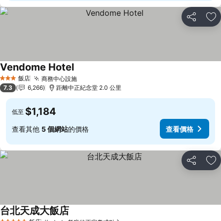
分享
加
Vendome Hotel
查看價格
飯店
商務中心設施
查看價格
3 星級
7.3
6,266
距離中正紀念堂 2.0 公里
$1,184
低至
查看其他
5 個網站
的價格
查看價格
分享
加
台北天成大飯店
查看價格