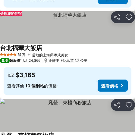
受歡迎的住宿
分享
加
台北福華大飯店
查看價格
飯店
道地的上海與粵式美食
查看價格
5 星級
8.6
超級讚
24,866
距離中正紀念堂 1.7 公里
$3,165
低至
查看其他
10 個網站
的價格
查看價格
分享
加