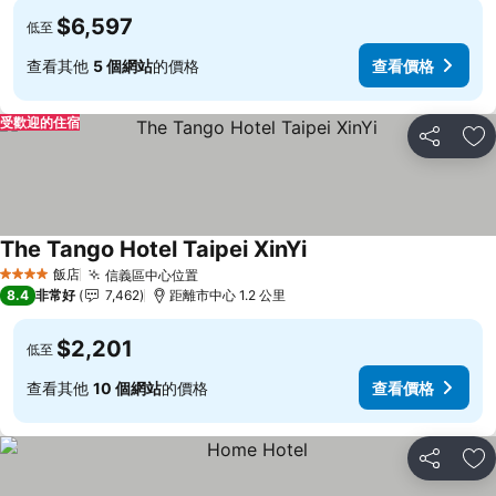
$6,597
低至
查看其他
5 個網站
的價格
查看價格
受歡迎的住宿
分享
加
The Tango Hotel Taipei XinYi
查看價格
飯店
信義區中心位置
查看價格
4 星級
8.4
非常好
7,462
距離市中心 1.2 公里
$2,201
低至
查看其他
10 個網站
的價格
查看價格
分享
加