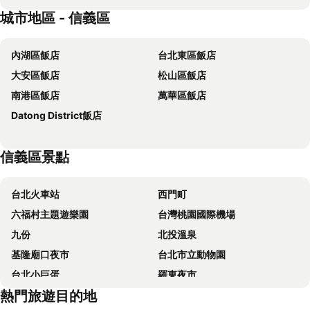
城市地區 - 信義區
The Grand Hotel
福容大飯店 - 台北二館
德立莊酒店
璽愛商務旅店
內湖區飯店
台北東區飯店
Xi Ke Hotel - Sanchong Branch
Miramar Garden Taipei
大安區飯店
松山區飯店
富裕自由商旅 - 忠孝館
柯達大飯店台北一店
南港區飯店
萬華區飯店
FX Hotel Taipei Nanjing East Road Branch
福容大飯店淡水漁人碼頭
Datong District飯店
Hotel Fun - Linsen
Yidear Hotel
麗京棧酒店
CHIENTAN Youth Hotel
信義區景點
台北天成大飯店
Mayer Inn
HiONE Holiday Hotel Taipei
Via Hotel Breeze
台北火車站
西門町
Forte Hotel Xizhi
Beauty Hotels Taipei - Hotel Bchic
六福村主題遊樂園
台灣桃園國際機場
Finders Hotel
梅樓商務驛站
九份
北投溫泉
首都大飯店 - 松山館
Brother Hotel
基隆廟口夜市
台北市立動物園
Formosa 101 Taipei Main Branch
Hotel Gracery Taipei
台北小巨蛋
羅東夜市
台北西門窩
成旅晶贊飯店‧台北蘆洲
熱門旅遊目的地
Taipei 101
南港站覽館
Just Palace
馥都商務飯店