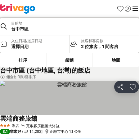
我的最愛
登入
選
目的地
台中市區
入住日期/退房日期
旅客和客房數
選擇日期
2 位旅客，1 間客房
排序
篩選
地圖
台中市區 (台中地區, 台灣)的飯店
佣金如何影響排序
分享
加
雲端商務旅館
查看價格
飯店
寬敞客房配備大浴缸
查看價格
3 星級
8.1
非常好
14,292
距離市中心 1.1 公里