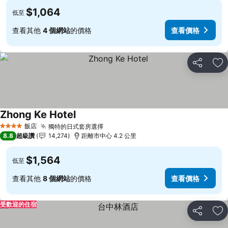
$1,064
低至
查看其他
4 個網站
的價格
查看價格
分享
加
Zhong Ke Hotel
查看價格
飯店
獨特的日式套房選擇
查看價格
4 星級
8.8
超級讚
14,274
距離市中心 4.2 公里
$1,564
低至
查看其他
8 個網站
的價格
查看價格
受歡迎的住宿
分享
加