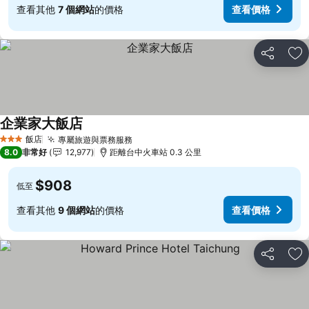
查看其他
7 個網站
的價格
查看價格
分享
加
企業家大飯店
查看價格
飯店
專屬旅遊與票務服務
查看價格
3 星級
8.0
非常好
12,977
距離台中火車站 0.3 公里
$908
低至
查看其他
9 個網站
的價格
查看價格
分享
加