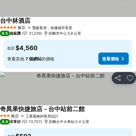
台中林酒店
查看價格
飯店
寬敞客房，坐擁城市美景
查看價格
5 星級
8.5
超級讚
31,236
距離市中心 5.8 公里
$4,560
低至
查看其他
7 個網站
的價格
查看價格
分享
加
奇異果快捷旅店 - 台中站前二館
查看價格
飯店
工業風格的客房設計
查看價格
3 星級
8.4
非常好
13,707
距離台中火車站 0.4 公里