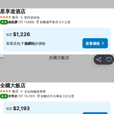
星享道酒店
查看價格
飯店
室外游泳池
查看價格
4 星級
8.5
超級讚
11,826
距離逢甲夜市 0.5 公里
$1,226
低至
查看其他
7 個網站
的價格
查看價格
分享
加
全國大飯店
查看價格
飯店
文化與藝術美學
查看價格
4 星級
8.3
非常好
10,767
距離台中火車站 2.9 公里
$2,193
低至