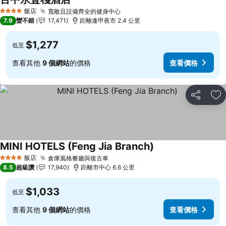
查看價格
飯店
寬敞且設備齊全的健身中心
查看價格
4 星級
7.9
蠻不錯
17,471
距離逢甲夜市 2.4 公里
$1,277
低至
查看其他
9 個網站
的價格
查看價格
分享
加
MINI HOTELS (Feng Jia Branch)
查看價格
飯店
倉庫風格餐廳與復古車
查看價格
4 星級
8.5
超級讚
17,940
距離市中心 6.6 公里
$1,033
低至
查看其他
9 個網站
的價格
查看價格