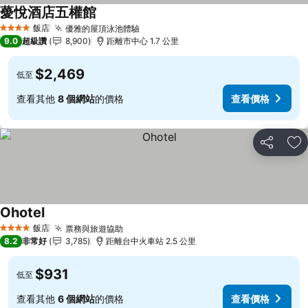
薆悅酒店五權館
查看價格
飯店
優雅的屋頂泳池體驗
查看價格
4 星級
9.0
超級讚
8,900
距離市中心 1.7 公里
$2,469
低至
查看其他
8 個網站
的價格
查看價格
分享
加
Ohotel
查看價格
飯店
票務與旅遊協助
查看價格
4 星級
8.2
非常好
3,785
距離台中火車站 2.5 公里
$931
低至
查看其他
6 個網站
的價格
查看價格