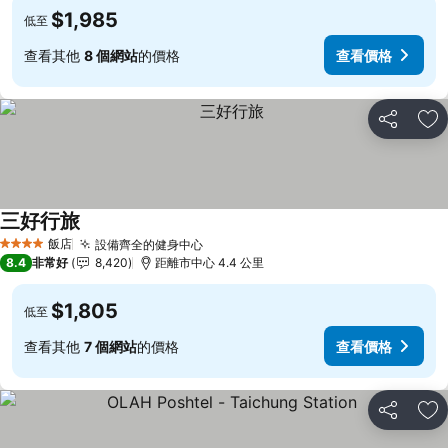
$1,985
低至
查看其他
8 個網站
的價格
查看價格
分享
加
三好行旅
查看價格
飯店
設備齊全的健身中心
查看價格
4 星級
8.4
非常好
8,420
距離市中心 4.4 公里
$1,805
低至
查看其他
7 個網站
的價格
查看價格
分享
加