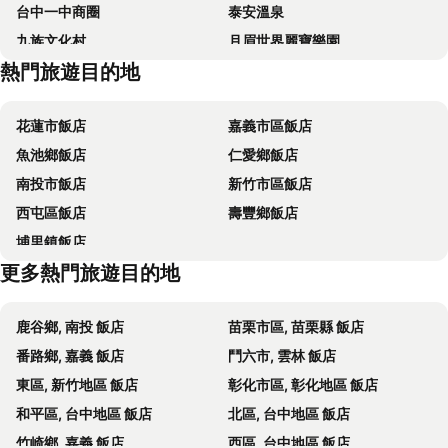
台中一中商圈
泰安溫泉
台中博客創意旅店
文華道會館
九族文化村
月眉世界麗寶樂園
頭等艙飯店 - 綠園道館
台中威汀城市酒店
熱門旅遊目的地
合歡山
台中烏日高鐵站
Hotel Maple Taiwan Boulevard
Palmer Hotel
東海藝術商圈
飛牛牧場
全國大飯店
享得道 Hotel
花蓮市飯店
嘉義市區飯店
集集火車站
彰化車站
Military 75 Hotel
Comin' Place
魚池鄉飯店
仁愛鄉飯店
鹿港天后宮
國立自然科學博物館
台中日月千禧酒店
T11 T12 Hotel
南投市飯店
新竹市區飯店
大坑風景區
勝興車站
回行旅 逢甲館
Dragon Vally Hotel and Paradise
西屯區飯店
壽豐鄉飯店
豐原區
台中公園
穀關溫泉飯店
Guide Hotel Changhua Jhongjheng
埔里鎮飯店
台中中華夜市
台中國立美術館
North Sea Hotel
台中裕元花園酒店
更多熱門旅遊目的地
埔里酒廠
新社花海
Champs Elysees Hotel
Ohotel
三義木雕博物館
后豐鐵馬道
Micasa Hotel
Mi Casa
鹿谷鄉, 南投 飯店
苗栗市區, 苗栗縣 飯店
安可旅店
中欣商務精品飯店
番路鄉, 嘉義 飯店
鬥六市, 雲林 飯店
CityInn Hotel Plus - Taichung Station Branch
KIWI-Taichung Station Branch 1
東區, 新竹地區 飯店
彰化市區, 彰化地區 飯店
奇異果快捷旅店-高雄車站店
巧合大飯店
和平區, 台中地區 飯店
北區, 台中地區 飯店
東城年代旅舍
Le Méridien Taichung
竹崎鄉, 嘉義 飯店
西區, 台中地區 飯店