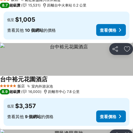
查看價格
3 星級
8.7
超級讚
15,531
距離台中火車站 0.2 公里
$1,005
低至
查看其他
10 個網站
的價格
查看價格
分享
加
台中裕元花園酒店
查看價格
飯店
室內外游泳池
查看價格
5 星級
8.9
超級讚
16,000
距離市中心 7.8 公里
$3,357
低至
查看其他
9 個網站
的價格
查看價格