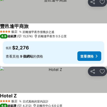
分享
加
豐邑逢甲商旅
查看價格
飯店
距離逢甲夜市僅幾步之遙
查看價格
4 星級
8.9
超級讚
15,574
距離逢甲夜市 0.5 公里
$2,276
低至
查看其他
9 個網站
的價格
查看價格
分享
加
Hotel Z
查看價格
飯店
日式風格的室內設計
查看價格
4 星級
8.6
超級讚
4,312
距離市中心 6.6 公里