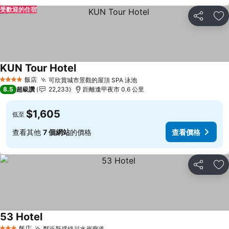
受歡迎的住宿
分享
加
KUN Tour Hotel
查看價格
飯店
可欣賞城市景觀的屋頂 SPA 泳池
查看價格
4 星級
8.5
超級讚
22,233
距離逢甲夜市 0.6 公里
$1,605
低至
查看其他
7 個網站
的價格
查看價格
分享
加
53 Hotel
查看價格
飯店
鄰近新盛綠川水岸廊道