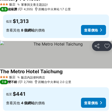
查看價格
飯店
軍事與文青主題設計
查看價格
3 星級
8.5
超級讚
4,555
距離台中火車站 1.7 公里
$1,313
低至
查看其他
8 個網站
的價格
查看價格
分享
加
The Metro Hotel Taichung
查看價格
飯店
飯店內設便利商店
查看價格
3 星級
7.9
蠻不錯
2,799
距離台中火車站 2.0 公里
$441
低至
查看其他
4 個網站
的價格
查看價格