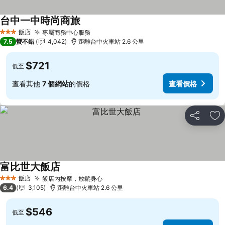
台中一中時尚商旅
查看價格
飯店
專屬商務中心服務
查看價格
3 星級
7.5
蠻不錯
4,042
距離台中火車站 2.6 公里
$721
低至
查看其他
7 個網站
的價格
查看價格
分享
加
富比世大飯店
查看價格
飯店
飯店內按摩，放鬆身心
查看價格
3 星級
6.4
3,105
距離台中火車站 2.6 公里
$546
低至