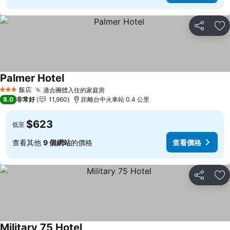
分享
加
Palmer Hotel
查看價格
飯店
適合團體入住的家庭房
查看價格
3 星級
8.0
非常好
11,960
距離台中火車站 0.4 公里
$623
低至
查看其他
9 個網站
的價格
查看價格
分享
加
Military 75 Hotel