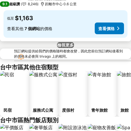
4 星級
9.1
超級讚
8,246
距離市中心 0.6 公里
$1,163
低至
查看其他
7 個網站
的價格
查看價格
檢視更多
預訂網站提供給我們的價格隨時都會改變，因此您前往預訂網站後看到
的價格未必會與 trivago 上的相同。
台中市區其他住宿類型
民宿
服務式公寓
度假村
青年旅館
旅館
台中市區熱門飯店類別