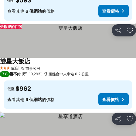
$593
低至
查看其他
6 個網站
的價格
查看價格
受歡迎的住宿
分享
加
雙星大飯店
查看價格
飯店
市景客房
查看價格
3 星級
7.8
蠻不錯
19,293
距離台中火車站 0.2 公里
$962
低至
查看其他
9 個網站
的價格
查看價格
分享
加