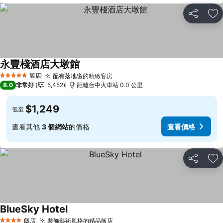
分享
加
永豐棧酒店大墩館
查看價格
飯店
配有落地窗的精緻客房
查看價格
5 星級
8.0
非常好
5,452
距離台中火車站 0.0 公里
$1,249
低至
查看其他
3 個網站
的價格
查看價格
分享
加
BlueSky Hotel
查看價格
飯店
裝飾藝術風格的精品飯店
查看價格