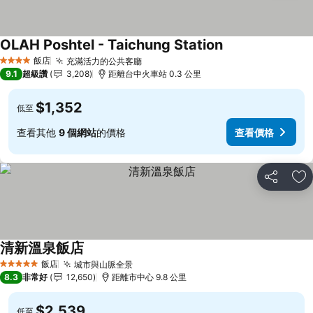
OLAH Poshtel - Taichung Station
查看價格
飯店
充滿活力的公共客廳
查看價格
4 星級
9.1
超級讚
3,208
距離台中火車站 0.3 公里
$1,352
低至
查看其他
9 個網站
的價格
查看價格
分享
加
清新溫泉飯店
查看價格
飯店
城市與山脈全景
查看價格
5 星級
8.3
非常好
12,650
距離市中心 9.8 公里
$2,539
低至