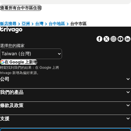
瑞君商務旅館
Green Hotel - Tea Way
烏日區, 台中地區 飯店
關西鎮, 新竹地區 飯店
查看所有台中市區住宿
台中福爾摩沙酒店
沐品居 無櫃檯自助旅店
北屯區, 台中地區 飯店
西區, 嘉義 飯店
Shin Sei Bashi Hotel
樂府大飯店
飯店搜尋
亞洲
台灣
台中地區
台中市區
東區, 台中地區 飯店
三義鄉, 苗栗縣 飯店
Inn Hotel
Green Hotel - Midori
古坑鄉, 雲林 飯店
新城鄉, 花蓮 飯店
Taichung Charming City Hotel
Green Hotel - Fengjia
Facebook
Twitter
Insta
Yo
員林鎮, 彰化地區 飯店
南庄鄉, 苗栗縣 飯店
角落客棧
Liann
選擇您的國家
花蓮市, 花蓮 飯店
嘉義市區, 嘉義 飯店
Fumao Business Hotel
Chengdu Tianfu Wenyuan Hotel (jianyang Municipal Government Xuhai Plaza Branch)
桃園市區, 桃園地區 飯店
魚池鄉, 南投 飯店
Aeris International Hotel
Mou - Liouchuan
在 Google 上新增
仁愛鄉, 南投 飯店
南投市, 南投 飯店
輕鬆找到我們的結果：在 Google 上將
Uherhotel
Talmud Hotel Gongyuan
trivago 新增為偏好來源。
新竹市區, 新竹地區 飯店
羅東市, 宜蘭 飯店
塔木德連鎖飯店 - 中山館
The Castle Ballet Taichung A Boutique Hotel
公司
台北市區, 台北 飯店
高雄市區, 高雄地區 飯店
Motel Lin
Second Sister Family Guesthouse
我們的產品
台南市區, 台南地區 飯店
台東市區, 台東 飯店
恆春, 屏東 飯店
礁溪鄉, 宜蘭 飯店
條款及政策
支援