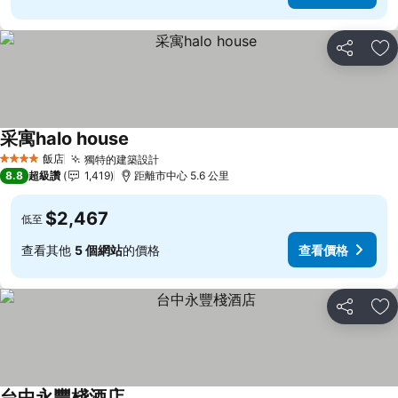
分享
加
采寓halo house
查看價格
飯店
獨特的建築設計
查看價格
4 星級
8.8
超級讚
1,419
距離市中心 5.6 公里
$2,467
低至
查看其他
5 個網站
的價格
查看價格
分享
加
台中永豐棧酒店