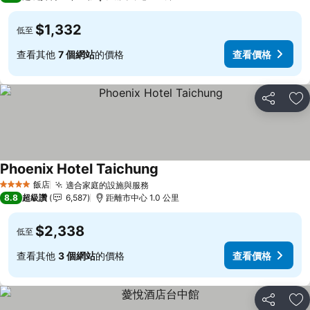
$1,332
低至
查看其他
7 個網站
的價格
查看價格
分享
加
Phoenix Hotel Taichung
查看價格
飯店
適合家庭的設施與服務
查看價格
4 星級
8.8
超級讚
6,587
距離市中心 1.0 公里
$2,338
低至
查看其他
3 個網站
的價格
查看價格
分享
加