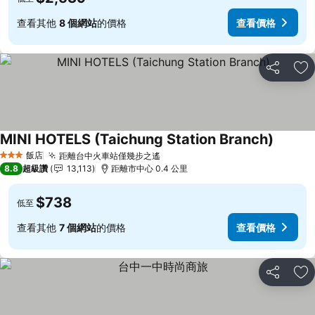
查看其他
8 個網站
的價格
查看價格
分享
加
MINI HOTELS (Taichung Station Branch)
查看價
飯店
距離台中火車站僅幾步之遙
查看價格
3 星級
8.8
超級讚
13,113
距離市中心 0.4 公里
$738
低至
查看其他
7 個網站
的價格
查看價格
分享
加