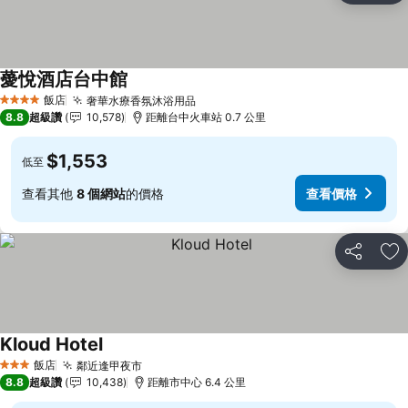
薆悅酒店台中館
查看價格
飯店
奢華水療香氛沐浴用品
查看價格
4 星級
8.8
超級讚
10,578
距離台中火車站 0.7 公里
$1,553
低至
查看其他
8 個網站
的價格
查看價格
分享
加
Kloud Hotel
查看價格
飯店
鄰近逢甲夜市
查看價格
3 星級
8.8
超級讚
10,438
距離市中心 6.4 公里