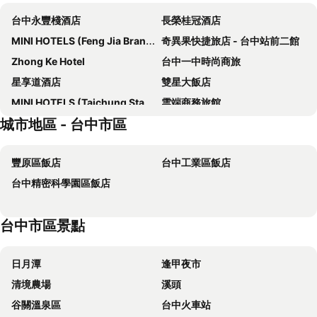
台中永豐棧酒店
長榮桂冠酒店
MINI HOTELS (Feng Jia Branch)
奇異果快捷旅店 - 台中站前二館
Zhong Ke Hotel
台中一中時尚商旅
星享道酒店
雙星大飯店
MINI HOTELS (Taichung Station Branch)
雲端商務旅館
城市地區 - 台中市區
Shunxi Time Hotel (Hongshan Lake Gufu Street)
T Hotel
企業家大飯店
富比世大飯店
豐原區飯店
台中工業區飯店
台中林酒店
KUN Tour Hotel
台中精密科學園區飯店
奇異果快捷旅店
薆悅酒店台中館
Howard Prince Hotel Taichung
Kloud Hotel
台中市區景點
三好行旅
Hotel Z
清新溫泉飯店
永豐棧酒店大墩館
日月潭
逢甲夜市
53 Hotel
創意時尚飯店
清境農場
溪頭
Raise Hotel Taichung
豐邑逢甲商旅
谷關溫泉區
台中火車站
薆悅酒店五權館
C U Hotel Taichung