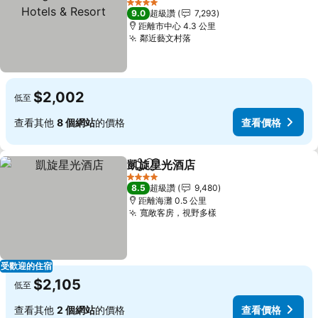
Hotels & Resort
4 星級
9.0
超級讚
7,293
距離市中心 4.3 公里
鄰近藝文村落
$2,002
低至
查看其他
8 個網站
的價格
查看價格
凱旋星光酒店
分享
加入我的最愛
4 星級
8.5
超級讚
9,480
距離海灘 0.5 公里
寬敞客房，視野多樣
受歡迎的住宿
$2,105
低至
查看其他
2 個網站
的價格
查看價格