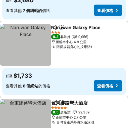
$3,680
低至
查看其他
7 個網站
的價格
查看價格
Naruwan Galaxy Place
分享
加入我的最愛
3 星級
8.3
非常好
9,956
距離市中心 4.8 公里
兩個放鬆身心的按摩浴缸
$1,733
低至
查看其他
8 個網站
的價格
查看價格
台東娜路彎大酒店
分享
加入我的最愛
5 星級
8.5
超級讚
22,389
距離市中心 2.7 公里
台灣首座戶外海水游泳池