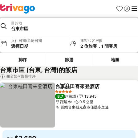
我的最愛
登入
選
目的地
台東市區
入住日期/退房日期
旅客和客房數
選擇日期
2 位旅客，1 間客房
排序
篩選
地圖
台東市區 (台東, 台灣)的飯店
佣金如何影響排序
台東桂田喜來登酒店
分享
加入我的最愛
5 星級
8.7
超級讚
13,945
距離市中心 0.5 公里
距離台東觀光夜市僅幾步之遙