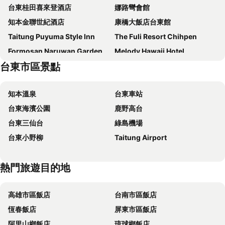
台東桂田喜來登酒店
娜路彎會館
知本金聯世紀酒店
康橋大飯店台東館
Taitung Puyuma Style Inn
The Fuli Resort Chihpen
Formosan Naruwan Garden Hotel
Melody Hawaii Hotel
台東市區景點
泓泉溫泉渡假村
知本老爺酒店
Taitung Rich Hotel
Dong Tair Spa Hotel
知本溫泉
台東車站
Hotel Cham Cham Taitung Caesar Park Hotels & Resort
凱旋星光酒店
台東海濱公園
鹿野高台
THE GAYA HOTEL 渡假酒店
亞灣飯店
台東三仙台
綠島機場
凱旋星光酒店
Grand Hotel Lili
台東小野柳
Taitung Airport
Luminous Hot Spring Resort & SPA
富野溫泉休閒會館
Fish Hotel Taitung
台東南豐鐵花棧
熱門旅遊目的地
旅行家商務會館
Hotel de Trianon
娜路彎銀河酒店
Traveller-Inn Day Moon Hotel
高雄市區飯店
台南市區飯店
Sunrise Hotel & Resort Taimali
地景澤行館
恆春飯店
屏東市區飯店
Kaishen Hotel
FUNSUMMER
阿里山鄉飯店
琉球鄉飯店