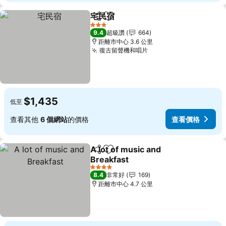
宅民宿
分享
加入我的最愛
3 星級
9.4
超級讚
664
距離市中心 3.6 公里
復古留聲機和唱片
$1,435
低至
查看其他
6 個網站
的價格
查看價格
A lot of music and
分享
加入我的最愛
Breakfast
4 星級
8.4
非常好
169
距離市中心 4.7 公里