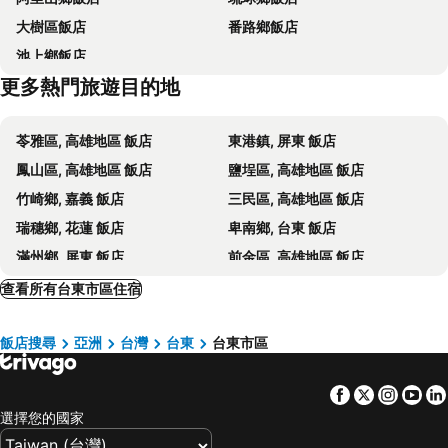
Yes Hotel
金暉大飯店(台東縣)
大樹區飯店
番路鄉飯店
Apple Hotel
Yoai Mountain Roam Hotel
池上鄉飯店
Fire Island Guest House
行雲會館
更多熱門旅遊目的地
Uni Hotel
Ruyi Inn
Kaishen Sinsu Hotel
Bear Station Hotel
苓雅區, 高雄地區 飯店
東港鎮, 屏東 飯店
Lu Dao Homestay
台東峇里商旅酒店
鳳山區, 高雄地區 飯店
鹽埕區, 高雄地區 飯店
哇軋力共
Tiin Tinn
竹崎鄉, 嘉義 飯店
三民區, 高雄地區 飯店
Traveller Inn Tiehua Cultural and Creative Hotel II
綺麗商旅園區館
瑞穗鄉, 花蓮 飯店
卑南鄉, 台東 飯店
Traveller Inn - Mido Hotel
Her Home Homestay
滿州鄉, 屏東 飯店
前金區, 高雄地區 飯店
古栗民宿
Yama Sweet Potato Garden
東區, 台南地區 飯店
鳥松區, 高雄地區 飯店
查看所有台東市區住宿
夢想家 24 號電梯民宿
暖宿
車城鄉, 屏東 飯店
關山鎮, 台東 飯店
Utopia Hostel
鳳麟庭園民宿
飯店搜尋
亞洲
台灣
台東
台東市區
永康區, 台南地區 飯店
成功鎮, 台東 飯店
Youyisu-youshangdelinshikezhan
Shiangshiang Forest Hotel
綠島鄉, 台東 飯店
鼓山區, 高雄地區 飯店
Chi Chu B&b
Happy To Meet Bed And Breakfast
Facebook
Twitter
Insta
Yo
長濱鄉, 台東 飯店
太麻里鄉, 台東 飯店
松柏文旅Cypress Inn
Remindful Homestay
選擇您的國家
高雄市區, 高雄地區 飯店
恆春, 屏東 飯店
Angel Pension
Tap Bed & Breakfast