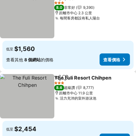
分享
加入我的最愛
3 星級
8.0
非常好
9,390
距離市中心 2.3 公里
每間客房都設有私人陽台
$1,560
低至
查看其他
8 個網站
的價格
查看價格
The Fuli Resort Chihpen
分享
加入我的最愛
3 星級
8.6
超級讚
8,777
距離市中心 11.9 公里
活力充沛的室外游泳池
$2,454
低至