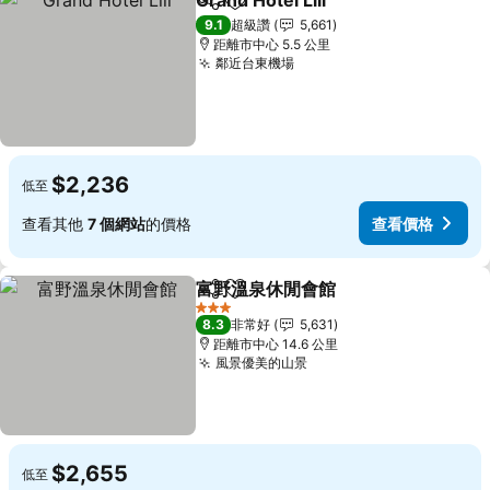
Grand Hotel Lili
分享
加入我的最愛
9.1
超級讚
5,661
距離市中心 5.5 公里
鄰近台東機場
$2,236
低至
查看其他
7 個網站
的價格
查看價格
富野溫泉休閒會館
分享
加入我的最愛
3 星級
8.3
非常好
5,631
距離市中心 14.6 公里
風景優美的山景
$2,655
低至