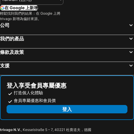
屏東市區, 屏東 飯店
阿里山鄉, 嘉義 飯店
Green House
Living my life Hostel
在 Google 上新增
琉球鄉, 屏東 飯店
大樹區, 高雄地區 飯店
輕鬆找到我們的結果：在 Google 上將
台東鹿野森活 訂房後來電確認
XinFu Traveler Inn
trivago 新增為偏好來源。
番路鄉, 嘉義 飯店
池上鄉, 台東 飯店
Lets Go Papa
Coastline Azure B&B
公司
台北市區, 台北 飯店
台中市區, 台中地區 飯店
Makabahi B&B
綠島 綠堤濱海旅店
我們的產品
台南市區, 台南地區 飯店
花蓮市, 花蓮 飯店
礁溪鄉, 宜蘭 飯店
嘉義市區, 嘉義 飯店
條款及政策
支援
登入享受會員專屬優惠
打造個人化體驗
會員專屬優惠和會員價
登入
trivago N.V.
, Kesselstraße 5 – 7, 40221 杜賽道夫，德國