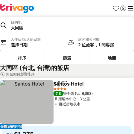
我的最愛
登入
選
目的地
大同區
入住日期/退房日期
旅客和客房數
選擇日期
2 位旅客，1 間客房
排序
篩選
地圖
大同區 (台北, 台灣)的飯店
佣金如何影響排序
Santos Hotel
分享
加入我的最愛
4 星級
7.8
蠻不錯
6,893
距離市中心 1.3 公里
鄰近當地夜市
受歡迎的住宿