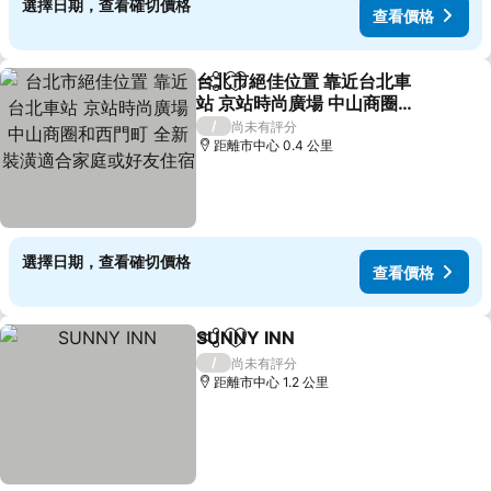
選擇日期，查看確切價格
查看價格
台北市絕佳位置 靠近台北車
分享
加入我的最愛
站 京站時尚廣場 中山商圈和
西門町 全新裝潢適合家庭或
/
尚未有評分
好友住宿
距離市中心 0.4 公里
選擇日期，查看確切價格
查看價格
SUNNY INN
分享
加入我的最愛
/
尚未有評分
距離市中心 1.2 公里