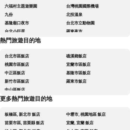
六福村主題遊樂園
台灣桃園國際機場
Finders Hotel
梅樓商務驛站
九份
北投溫泉
首都大飯店 - 松山館
Brother Hotel
基隆廟口夜市
台北市立動物園
Formosa 101 Taipei Main Branch
Hotel Gracery Taipei
台北小巨蛋
羅東夜市
台北西門窩
成旅晶贊飯店‧台北蘆洲
熱門旅遊目的地
Taipei 101
南港站覽館
Just Palace
馥都商務飯店
士林夜市
宜蘭烏石港
Walker Hotel - Sanchong
苓旅松山館 Lininn Tapei Arena
台北市區飯店
礁溪鄉飯店
拉拉山
淡水老街
承億文旅淡水吹風
台北花園大酒店
桃園市區飯店
宜蘭市區飯店
烏來溫泉
饒河街觀光夜市
台北福華大飯店
漁人碼頭休閒旅館
中正區飯店
基隆市區飯店
中壢車站
景美捷運站
Morwing Hotel - Ocean
福格大飯店
新竹市區飯店
羅東市飯店
Datong District
捷運中山站
Life Hotel
宜家商旅
中山區飯店
師大夜市
台北新光大樓
Hua Da Hotel- Nanxi
藝宿商旅-台北館
更多熱門旅遊目的地
捷運民權西路站
捷運善導寺站
柜富賓王旅店-台北館 Giant Rich King Plaza Hotel
寧夏2號旅館
紅樹林捷運站
桃園火車站
New Queen 2
Golden Home Hotel
板橋區, 新北市 飯店
中壢市, 桃園地區 飯店
大安區
貓空
Fuyale Hotel
Ghotel
苗栗市區, 苗栗縣 飯店
宜蘭, 宜蘭 飯店
陽明山國家公園
Shihlin Nightmarket
191 旅店
城市商旅 - 台北南西館