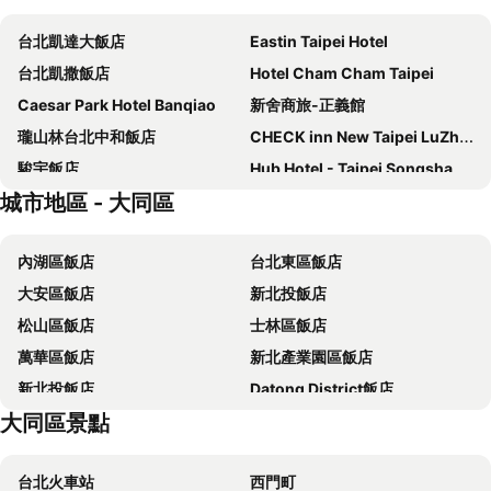
台北凱達大飯店
Eastin Taipei Hotel
台北凱撒飯店
Hotel Cham Cham Taipei
Caesar Park Hotel Banqiao
新舍商旅-正義館
瓏山林台北中和飯店
CHECK inn New Taipei LuZhou
駿宇飯店
Hub Hotel - Taipei Songshan Airport
城市地區 - 大同區
The Grand Hotel
福容大飯店 - 台北二館
德立莊酒店
璽愛商務旅店
內湖區飯店
台北東區飯店
Xi Ke Hotel - Sanchong Branch
Miramar Garden Taipei
大安區飯店
新北投飯店
富裕自由商旅 - 忠孝館
柯達大飯店台北一店
松山區飯店
士林區飯店
FX Hotel Taipei Nanjing East Road Branch
福容大飯店淡水漁人碼頭
萬華區飯店
新北產業園區飯店
Hotel Fun - Linsen
Yidear Hotel
新北投飯店
Datong District飯店
麗京棧酒店
CHIENTAN Youth Hotel
大同區景點
台北天成大飯店
Mayer Inn
HiONE Holiday Hotel Taipei
Via Hotel Breeze
台北火車站
西門町
Forte Hotel Xizhi
Beauty Hotels Taipei - Hotel Bchic