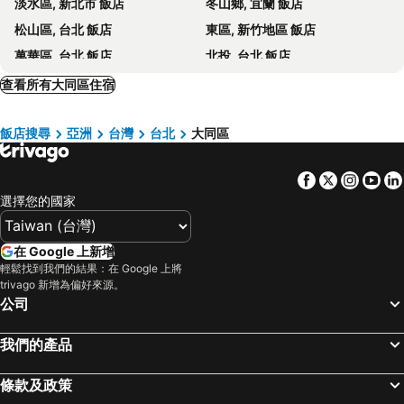
淡水區, 新北市 飯店
冬山鄉, 宜蘭 飯店
皇家季節酒店台北南西館
台北 191 旅店 - 寧夏館
松山區, 台北 飯店
東區, 新竹地區 飯店
Fortune Hotel
Holiday Inn Express Taipei Train Station By Ihg
萬華區, 台北 飯店
北投, 台北 飯店
Holiday Inn Express Taipei Train Station by IHG
Guide Hotel Taipei Chongqing
大安區, 台北 飯店
和平區, 台中地區 飯店
查看所有大同區住宿
台北迪樂商旅
Yesing Hotel
瑞芳區, 新北市 飯店
五結鄉, 宜蘭 飯店
皇后旅社
蘭庭商務旅店
飯店搜尋
亞洲
台灣
台北
大同區
大園鄉, 桃園地區 飯店
南港區, 台北 飯店
永安棧
Ximen Airline Hotel
新店區, 新北市 飯店
中和區, 新北市 飯店
Inhouse Hotel
Your
Facebook
Twitter
Insta
Yo
士林區, 台北 飯店
三重區, 新北市 飯店
鉑泊客旅店
Link World Hotel
選擇您的國家
台北市區, 台北 飯店
礁溪鄉, 宜蘭 飯店
Meadow Hotel
Kyoto Hotel
桃園市區, 桃園地區 飯店
宜蘭市區, 宜蘭 飯店
Hotel 6 - ZhongHua
Hotel Metropolitan Premier Taipei
在 Google 上新增
中正區, 台北 飯店
基隆市區, 基隆 飯店
輕鬆找到我們的結果：在 Google 上將
LIHO Hotel Hankou
西悠飯店 - 台北店
trivago 新增為偏好來源。
新竹市區, 新竹地區 飯店
羅東市, 宜蘭 飯店
公司
中山區, 台北 飯店
台中市區, 台中地區 飯店
我們的產品
高雄市區, 高雄地區 飯店
台南市區, 台南地區 飯店
台東市區, 台東 飯店
恆春, 屏東 飯店
條款及政策
花蓮市, 花蓮 飯店
嘉義市區, 嘉義 飯店