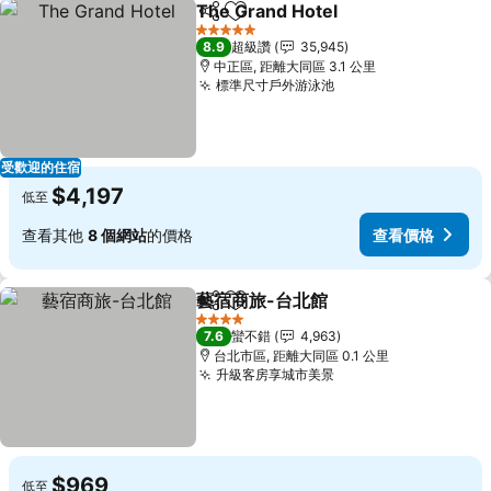
The Grand Hotel
分享
加入我的最愛
5 星級
8.9
超級讚
35,945
中正區, 距離大同區 3.1 公里
標準尺寸戶外游泳池
受歡迎的住宿
$4,197
低至
查看其他
8 個網站
的價格
查看價格
藝宿商旅-台北館
分享
加入我的最愛
4 星級
7.6
蠻不錯
4,963
台北市區, 距離大同區 0.1 公里
升級客房享城市美景
$969
低至