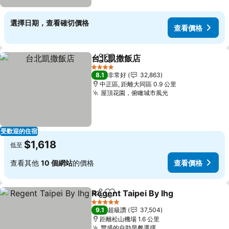
選擇日期，查看確切價格
查看價格
台北凱撒飯店
分享
加入我的最愛
4 星級
8.1
非常好
32,863
中正區, 距離大同區 0.9 公里
屋頂花園，俯瞰城市風光
受歡迎的住宿
$1,618
低至
查看其他
10 個網站
的價格
查看價格
Regent Taipei By Ihg
分享
加入我的最愛
5 星級
9.1
超級讚
37,504
距離松山機場 1.6 公里
豐盛的自助早餐選擇