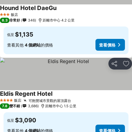
Hound Hotel DaeGu
飯店
3 星級
8.3
非常好
346
距離市中心 4.2 公里
$1,135
低至
查看其他
4 個網站
的價格
查看價格
分享
加
Eldis Regent Hotel
飯店
可飽覽城市景觀的屋頂露台
4 星級
7.8
蠻不錯
3,686
距離市中心 1.5 公里
$3,090
低至
查看其他
4 個網站
的價格
查看價格