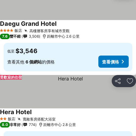
Daegu Grand Hotel
飯店
高樓層客房享有城市景觀
4 星級
7.6
蠻不錯
3,506
距離市中心 2.6 公里
$3,546
低至
查看其他
6 個網站
的價格
查看價格
受歡迎的住宿
分享
加
Hera Hotel
飯店
寬敞客房搭配大浴室
2 星級
8.0
非常好
774
距離市中心 2.8 公里