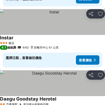
分享
加
Instar
飯店
3 星級
8.7
超級讚
445
距離市中心 9.1 公里
選擇日期，查看確切價格
查看價格
分享
加
Daegu Goodstay Herotel
汽車旅館
屋頂露台和寧靜花園