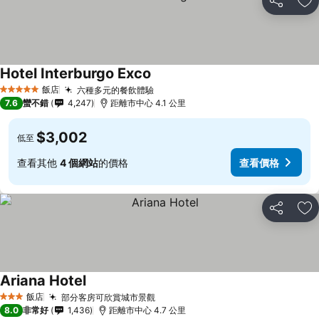
分享
加
Hotel Interburgo Exco
飯店
六種多元的餐飲體驗
5 星級
7.6
蠻不錯
4,247
距離市中心 4.1 公里
$3,002
低至
查看其他
4 個網站
的價格
查看價格
分享
加
Ariana Hotel
飯店
部分客房可欣賞城市景觀
3 星級
8.0
非常好
1,436
距離市中心 4.7 公里