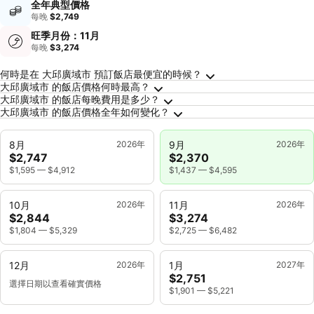
全年典型價格
每晚
$2,749
旺季月份：11月
每晚
$3,274
關於大邱廣域市的常見問答
何時是在 大邱廣域市 預訂飯店最便宜的時候？
大邱廣域市 的飯店價格何時最高？
大邱廣域市 的飯店每晚費用是多少？
大邱廣域市 的飯店價格全年如何變化？
8月
2026年
9月
2026年
$2,747
$2,370
$1,595
—
$4,912
$1,437
—
$4,595
10月
2026年
11月
2026年
$2,844
$3,274
$1,804
—
$5,329
$2,725
—
$6,482
12月
2026年
1月
2027年
$2,751
選擇日期以查看確實價格
$1,901
—
$5,221