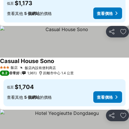
$1,173
低至
查看其他
5 個網站
的價格
查看價格
分享
加
Casual House Sono
飯店
飯店內設有便利商店
3 星級
8.2
非常好
1,961
距離市中心 1.4 公里
$1,704
低至
查看其他
5 個網站
的價格
查看價格
分享
加