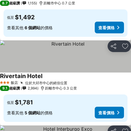
8.7
超級讚
1,155
距離市中心 0.7 公里
$1,492
低至
查看其他
6 個網站
的價格
查看價格
分享
加
Rivertain Hotel
飯店
位於大邱市中心的絕佳位置
3 星級
9.1
超級讚
2,994
距離市中心 0.3 公里
$1,781
低至
查看其他
5 個網站
的價格
查看價格