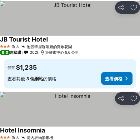
分享
加
JB Tourist Hotel
飯店
附設韓屋咖啡廳的寬敞花園
3 星級
9.0
超級讚
302
距離市中心 9.6 公里
$1,235
低至
查看其他
3 個網站
的價格
查看價格
分享
加
Hotel Insomnia
飯店
房內衣物消毒機
3 星級