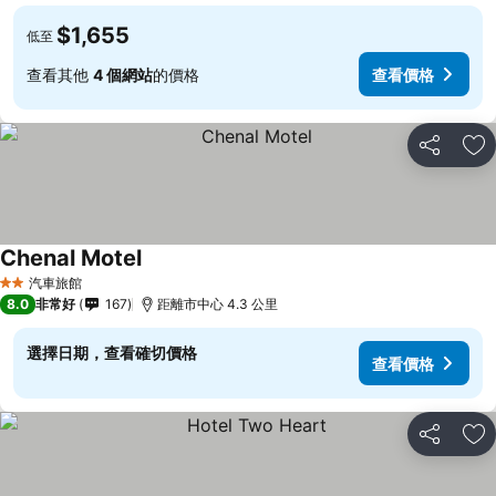
$1,655
低至
查看其他
4 個網站
的價格
查看價格
分享
加
Chenal Motel
汽車旅館
2 星級
8.0
非常好
167
距離市中心 4.3 公里
選擇日期，查看確切價格
查看價格
分享
加