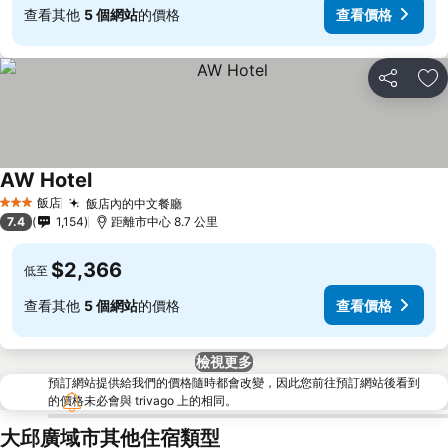
查看其他
5 個網站
的價格
查看價格
分享
加
AW Hotel
飯店
飯店內的中文餐廳
3 星級
7.4
1,154
距離市中心 8.7 公里
$2,366
低至
查看其他
5 個網站
的價格
查看價格
檢視更多
預訂網站提供給我們的價格隨時都會改變，因此您前往預訂網站後看到
的價格未必會與 trivago 上的相同。
大邱廣域市其他住宿類型