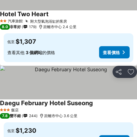
Hotel Two Heart
汽車旅館
附大型氣泡浴缸的客房
2 星級
8.0
非常好
179
距離市中心 2.4 公里
$1,307
低至
查看其他
3 個網站
的價格
查看價格
分享
加
Daegu February Hotel Suseong
飯店
3 星級
7.8
蠻不錯
244
距離市中心 3.6 公里
$1,230
低至