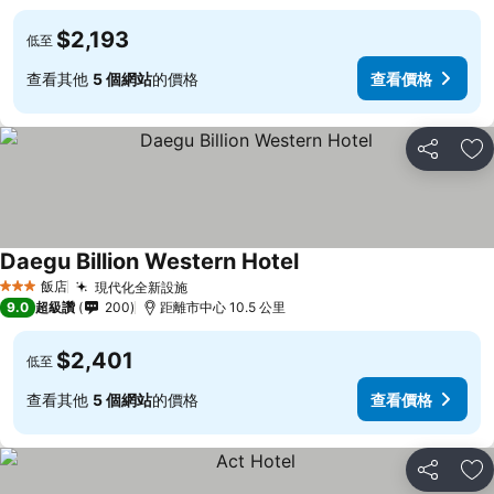
$2,193
低至
查看其他
5 個網站
的價格
查看價格
分享
加
Daegu Billion Western Hotel
飯店
現代化全新設施
3 星級
9.0
超級讚
200
距離市中心 10.5 公里
$2,401
低至
查看其他
5 個網站
的價格
查看價格
分享
加