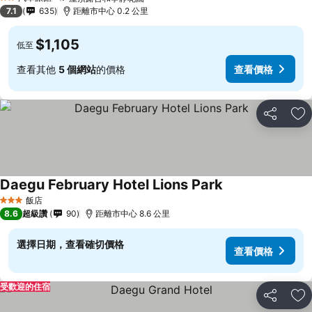
2 星級
7.1
635
距離市中心 0.2 公里
$1,105
低至
查看其他
5 個網站
的價格
查看價格
分享
加
Daegu February Hotel Lions Park
飯店
3 星級
8.6
超級讚
90
距離市中心 8.6 公里
選擇日期，查看確切價格
查看價格
受歡迎的住宿
分享
加