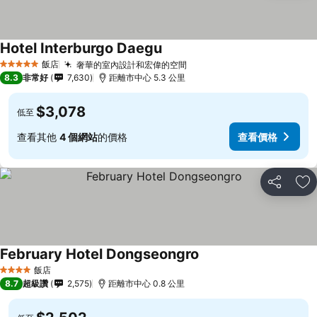
Hotel Interburgo Daegu
飯店
奢華的室內設計和宏偉的空間
5 星級
8.3
非常好
7,630
距離市中心 5.3 公里
$3,078
低至
查看其他
4 個網站
的價格
查看價格
分享
加
February Hotel Dongseongro
飯店
4 星級
8.7
超級讚
2,575
距離市中心 0.8 公里