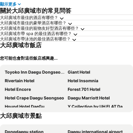
顯示更多
關於大邱廣域市的常見問答
大邱廣域市最佳的酒店有哪些？
大邱廣域市最佳的豪華酒店有哪些？
大邱廣域市最佳的寵物友好型酒店有哪些？
大邱廣域市帶 spa 的最佳酒店有哪些？
大邱廣域市帶泳池的最佳酒店有哪些？
大邱廣域市飯店
您可能也會對這些飯店感興趣...
Toyoko Inn Daegu Dongseongro
Giant Hotel
Rivertain Hotel
Hotel Insomnia
Hotel Encore
Forest 701 Hotel
Hotel Crape Daegu Seongseo
Daegu Marriott Hotel
Hound Hotel DaeGu
Y Collection by UH FLAT Daegu
大邱廣域市景點
Crystal Hotel
Casual House Sono
BLO BY BLO HOTEL
February Hotel Dongseongro
Dongdaegu station
Daegu international airport
JB Tourist Hotel
Daegu Union Tourist Hotel