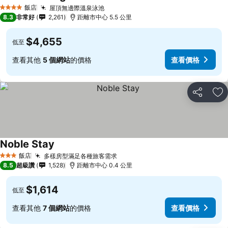
飯店
屋頂無邊際溫泉泳池
4 星級
8.3
非常好
2,261
距離市中心 5.5 公里
$4,655
低至
查看其他
5 個網站
的價格
查看價格
分享
加
Noble Stay
飯店
多樣房型滿足各種旅客需求
3 星級
8.5
超級讚
1,528
距離市中心 0.4 公里
$1,614
低至
查看其他
7 個網站
的價格
查看價格