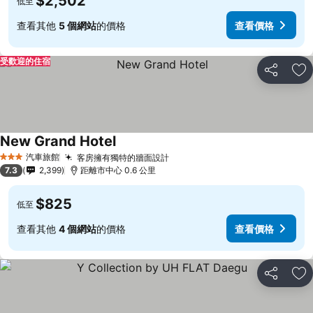
$2,502
低至
查看其他
5 個網站
的價格
查看價格
受歡迎的住宿
分享
加
New Grand Hotel
汽車旅館
客房擁有獨特的牆面設計
3 星級
7.3
2,399
距離市中心 0.6 公里
$825
低至
查看其他
4 個網站
的價格
查看價格
分享
加