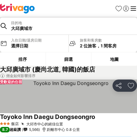
我的最愛
登入
選
目的地
大邱廣域市
入住日期/退房日期
旅客和客房數
選擇日期
2 位旅客，1 間客房
排序
篩選
地圖
大邱廣域市 (慶尚北道, 韓國)的飯店
佣金如何影響排序
受歡迎的住宿
分享
加
Toyoko Inn Daegu Dongseongro
飯店
大邱市中心的絕佳位置
3 星級
8.7
超級讚
5,566
距離市中心 0.8 公里