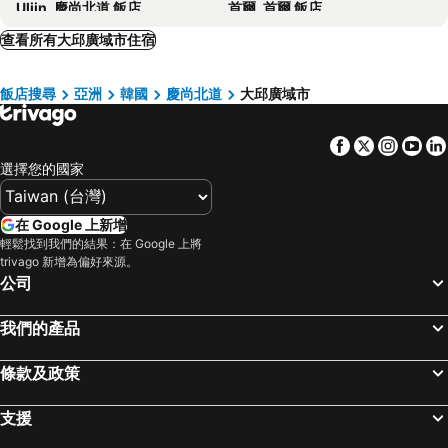
Uljin, 慶尚北道 飯店
首爾, 首爾 飯店
Daegu Exco Hotel Pied Exco
Hotel Laonzena
釜山, 慶尚南道 飯店
濟州市, 濟州 飯店
查看所有大邱廣域市住宿
Hotel February Hwanggeum
Hanok1957
西歸浦市, 濟州 飯店
仁川, 京畿道 飯店
Gallery
feel at home
飯店搜尋
亞洲
韓國
慶尚北道
大邱廣域市
Cheongju, Chungcheongbuk-do 飯店
水原市, 京畿道 飯店
Wawa Motel
Gimpo, 京畿道 飯店
Facebook
Twitter
Insta
Yo
選擇您的國家
在 Google 上新增
輕鬆找到我們的結果：在 Google 上將
trivago 新增為偏好來源。
公司
我們的產品
條款及政策
支援