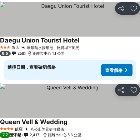
分享
加
Daegu Union Tourist Hotel
飯店
屋頂熱水按摩池，飽覽城市風光
3 星級
6.5
258
距離市中心 1.1 公里
選擇日期，查看確切價格
查看價格
分享
加
Queen Vell & Wedding
飯店
八公山美景盡收眼底
4 星級
7.7
蠻不錯
2,417
距離市中心 5.6 公里