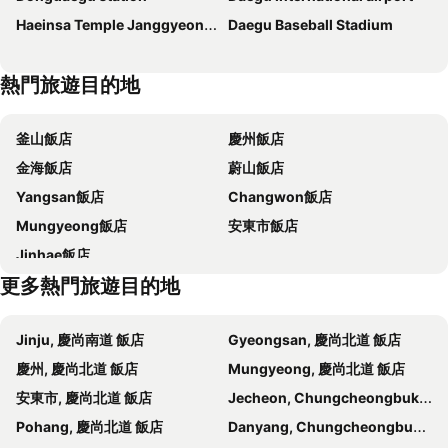
Haeinsa Temple Janggyeong Panjeon the Depositories for the Tripitaka Koreana Woodblocks
Daegu Baseball Stadium
Hotel Interburgo Daegu
Eldis Regent Hotel
Hotel Asia
Hotel February Apsan
熱門旅遊目的地
Hotel Yeogiuhtte SeoDaegu
2SOME Motel
Noble Stay
Act Hotel
釜山飯店
慶州飯店
February Hotel SeongSeo
Hera Hotel
金海飯店
蔚山飯店
Daegu February Hotel Suseong
AW Hotel
Yangsan飯店
Changwon飯店
Brown Dot Hotel Seong Seo
Gyeongs Hostel
Mungyeong飯店
安東市飯店
Soho Hotel Airport
Queen Vell & Wedding
Jinhae飯店
Ariana Hotel
Daegu February Hotel Lions Park
更多熱門旅遊目的地
Daegu Grand Hotel
Hotel Yeogieutte Dongdaegu
Lantana Daegu Shinam Branch
Top
Jinju, 慶尚南道 飯店
Gyeongsan, 慶尚北道 飯店
Daegu February Hotel Hwanggeum
hotel 5wol
慶州, 慶尚北道 飯店
Mungyeong, 慶尚北道 飯店
Daegu Billion Western Hotel
Daegu February Hotel DongdaeguStation
安東市, 慶尚北道 飯店
Jecheon, Chungcheongbuk-do 飯店
Esia hotel
Gout Stay
Pohang, 慶尚北道 飯店
Danyang, Chungcheongbuk-do 飯店
Brown-Dot Hotel Dongchon Amusement Park
Instar