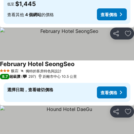
$1,445
低至
查看其他
4 個網站
的價格
查看價格
分享
加
February Hotel SeongSeo
飯店
獨特的客房特色與設計
3 星級
8.7
超級讚
297
距離市中心 10.5 公里
選擇日期，查看確切價格
查看價格
分享
加