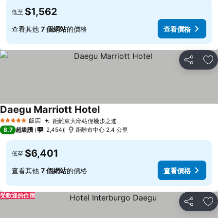
$1,562
低至
查看其他
7 個網站
的價格
查看價格
分享
加
Daegu Marriott Hotel
飯店
距離東大邱站僅幾步之遙
5 星級
8.7
超級讚
2,454
距離市中心 2.4 公里
$6,401
低至
查看其他
7 個網站
的價格
查看價格
受歡迎的住宿
分享
加