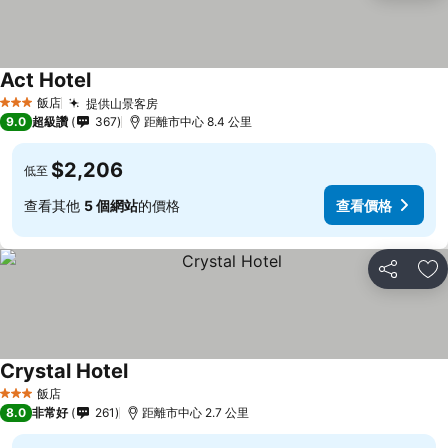
Act Hotel
飯店
提供山景客房
3 星級
9.0
超級讚
367
距離市中心 8.4 公里
$2,206
低至
查看其他
5 個網站
的價格
查看價格
分享
加
Crystal Hotel
飯店
3 星級
8.0
非常好
261
距離市中心 2.7 公里