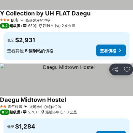
Y Collection by UH FLAT Daegu
飯店
豪華裝潢的浴室
3 星級
9.2
超級讚
630
距離市中心 2.4 公里
$2,931
低至
查看其他
5 個網站
的價格
查看價格
分享
加
Daegu Midtown Hostel
青年旅館
大邱市中心絕佳位置
2 星級
8.9
超級讚
2,701
距離市中心 1.0 公里
$1,284
低至