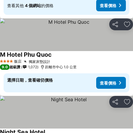
查看其他
4 個網站
的價格
查看價格
分享
加
M Hotel Phu Quoc
飯店
獨家床墊設計
4 星級
9.0
超級讚
1,072
距離市中心 1.0 公里
選擇日期，查看確切價格
查看價格
分享
加
Night Sea Hotel