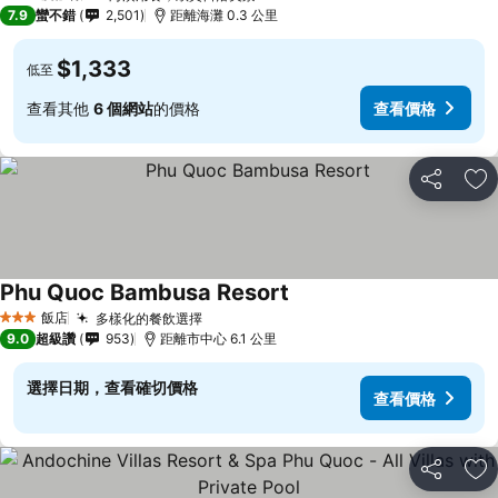
3 星級
7.9
蠻不錯
2,501
距離海灘 0.3 公里
$1,333
低至
查看其他
6 個網站
的價格
查看價格
分享
加
Phu Quoc Bambusa Resort
飯店
多樣化的餐飲選擇
3 星級
9.0
超級讚
953
距離市中心 6.1 公里
選擇日期，查看確切價格
查看價格
分享
加