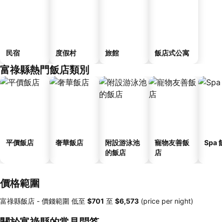
民宿
度假村
旅館
飯店式公寓
富祿縣熱門飯店類別
平價飯店
奢華飯店
附設游泳池
寵物友善飯
Spa
的飯店
店
價格範圍
富祿縣飯店 -
價錢範圍
低至
‎$701
至
‎$6,573
(price per night)