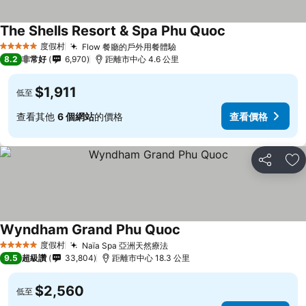
The Shells Resort & Spa Phu Quoc
度假村
Flow 餐廳的戶外用餐體驗
5 星級
8.2
非常好
6,970
距離市中心 4.6 公里
$1,911
低至
查看其他
6 個網站
的價格
查看價格
分享
加
Wyndham Grand Phu Quoc
度假村
Naïa Spa 亞洲天然療法
5 星級
9.5
超級讚
33,804
距離市中心 18.3 公里
$2,560
低至