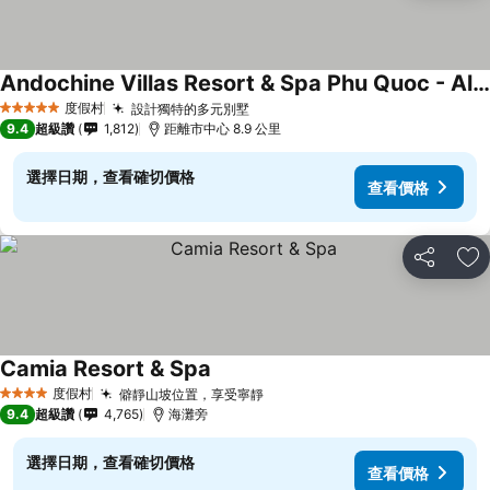
Andochine Villas Resort & Spa Phu Quoc - All Villas with Private Pool
度假村
設計獨特的多元別墅
5 星級
9.4
超級讚
1,812
距離市中心 8.9 公里
選擇日期，查看確切價格
查看價格
分享
加
Camia Resort & Spa
度假村
僻靜山坡位置，享受寧靜
4 星級
9.4
超級讚
4,765
海灘旁
選擇日期，查看確切價格
查看價格