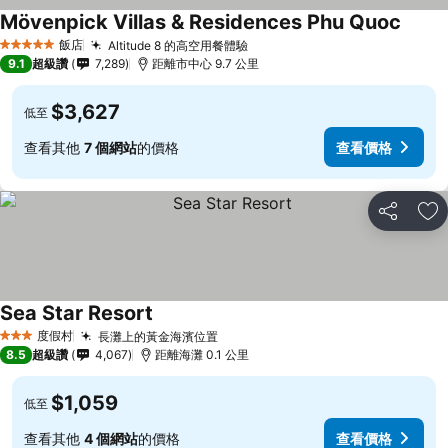
Mövenpick Villas & Residences Phu Quoc
飯店
Altitude 8 的高空用餐體驗
5 星級
9.1
超級讚
7,289
距離市中心 9.7 公里
$3,627
低至
查看其他
7 個網站
的價格
查看價格
分享
加
Sea Star Resort
度假村
長灘上的黃金海濱位置
3 星級
8.5
超級讚
4,067
距離海灘 0.1 公里
$1,059
低至
查看其他
4 個網站
的價格
查看價格