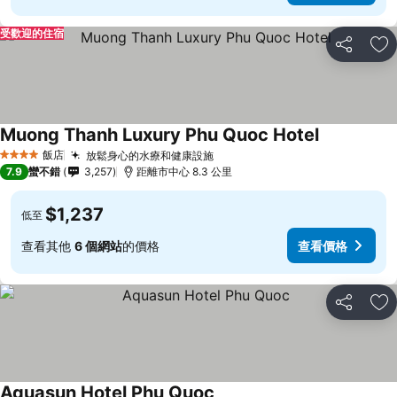
受歡迎的住宿
分享
加
Muong Thanh Luxury Phu Quoc Hotel
飯店
放鬆身心的水療和健康設施
4 星級
7.9
蠻不錯
3,257
距離市中心 8.3 公里
$1,237
低至
查看其他
6 個網站
的價格
查看價格
分享
加
Aquasun Hotel Phu Quoc