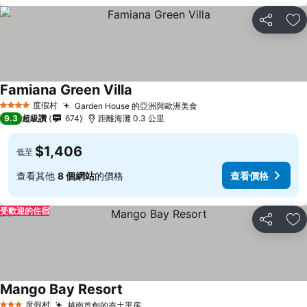
分享
加
Famiana Green Villa
度假村
Garden House 的亞洲與歐洲美食
4 星級
9.3
超級讚
674
距離海灘 0.3 公里
$1,406
低至
查看其他
8 個網站
的價格
查看價格
受歡迎的住宿
分享
加
Mango Bay Resort
度假村
越南首創的夯土平房