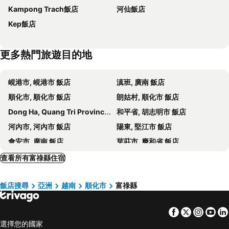
Kampong Trach飯店
河仙飯店
SENTINA HOTEL PHU QUOC
Golden Daisy Hotel Phu Quoc
Kep飯店
M Villas Phu Quoc
Phuong Binh House
Pullman Phu Quoc Beach Resort
Sunset Beach Resort & Spa- Beachfront Pirate Fire Show
更多熱門旅遊目的地
Elyday Apartment Hillside Phu Quoc - Sea & Firework view
Varia Hotel
Anna Beach Phú Quốc
JW Marriott Phu Quoc Emerald Bay Resort & Spa
峴港市, 峴港市 飯店
滇班, 廣南 飯店
An Binh
Gaia Hotel Phu Quoc
順化市, 順化市 飯店
朗姑村, 順化市 飯店
Cottage Village
M Village
Dong Ha, Quang Tri Province 飯店
和平省, 胡志明市 飯店
Tahiti Central Hotel
Nhu May Homestay Phu Quoc
河內市, 河內市 飯店
陽東, 堅江市 飯店
Phu Quoc Village
Phu Hong Hotel
會安市, 廣南 飯店
芽莊市, 慶和省 飯店
Venice Hotel Phu Quoc - Free Airport Shuttle & Sunset Town Tour
Best Western Premier Sonasea Villas Phu Quoc
錦普, Lao Cai Province 飯店
鴻基, 廣寧省 飯店
查看所有富祿縣住宿
Phu Quoc Ocean Pearl Hotel
Sailing Hotel Phú Quốc
La Veranda Resort Phu Quoc - MGallery Collection
Pepper Farm Phu Quoc
飯店搜尋
亞洲
越南
順化市
富祿縣
Hillside Luxury Phu Quoc Apartment
Coco Village Phu Quoc Resort
Hawaii Resort Phu Quoc
Blue Sky Phu Quoc Hotel
Facebook
Twitter
Insta
Yo
Hotel Kim Huong Quang
Lan Anh Garden Resort
選擇您的國家