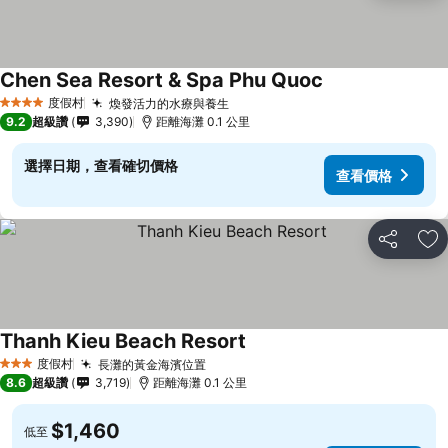
Chen Sea Resort & Spa Phu Quoc
度假村
煥發活力的水療與養生
4 星級
9.2
超級讚
3,390
距離海灘 0.1 公里
選擇日期，查看確切價格
查看價格
分享
加
Thanh Kieu Beach Resort
度假村
長灘的黃金海濱位置
3 星級
8.6
超級讚
3,719
距離海灘 0.1 公里
$1,460
低至