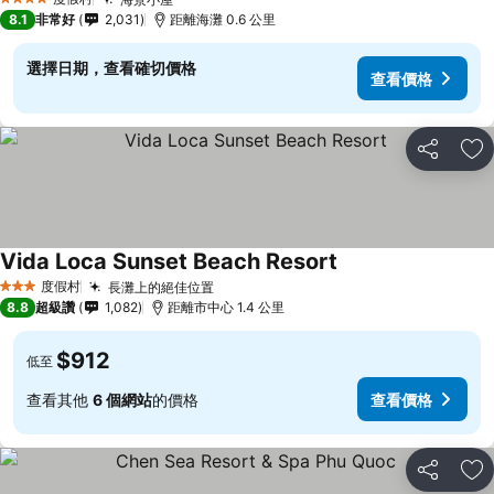
4 星級
8.1
非常好
2,031
距離海灘 0.6 公里
選擇日期，查看確切價格
查看價格
分享
加
Vida Loca Sunset Beach Resort
度假村
長灘上的絕佳位置
3 星級
8.8
超級讚
1,082
距離市中心 1.4 公里
$912
低至
查看其他
6 個網站
的價格
查看價格
分享
加