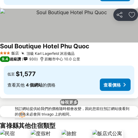
分享
加
Soul Boutique Hotel Phu Quoc
飯店
頂級 Karl Lagerfeld 沐浴備品
3 星級
9.4
超級讚
930
距離市中心 10.0 公里
$1,577
低至
查看其他
4 個網站
的價格
查看價格
檢視更多
預訂網站提供給我們的價格隨時都會改變，因此您前往預訂網站後看到
的價格未必會與 trivago 上的相同。
富祿縣其他住宿類型