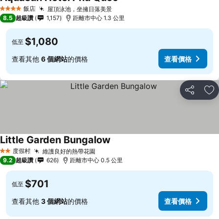
飯店
屋頂泳池，坐擁日落美景
4 星級
8.5
超級讚
1,157
距離市中心 1.3 公里
$1,080
低至
查看其他
6 個網站
的價格
查看價格
分享
加
Little Garden Bungalow
度假村
維護良好的熱帶花園
2 星級
9.2
超級讚
626
距離市中心 0.5 公里
$701
低至
查看其他
3 個網站
的價格
查看價格