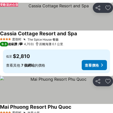
受歡迎的住宿
分享
加
Cassia Cottage Resort and Spa
度假村
The Spice House 餐廳
4 星級
9.3
超級讚
4,703
距離海灘 0.1 公里
$2,810
低至
查看其他
7 個網站
的價格
查看價格
分享
加
Mai Phuong Resort Phu Quoc
度假村
海景小屋