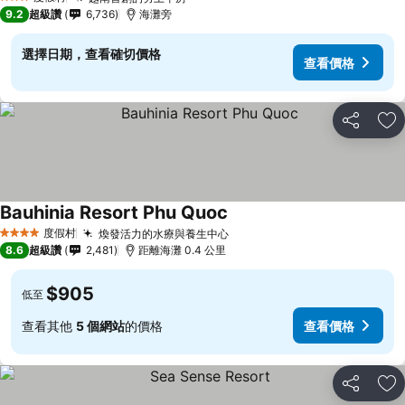
3 星級
9.2
超級讚
6,736
海灘旁
選擇日期，查看確切價格
查看價格
分享
加
Bauhinia Resort Phu Quoc
度假村
煥發活力的水療與養生中心
4 星級
8.6
超級讚
2,481
距離海灘 0.4 公里
$905
低至
查看其他
5 個網站
的價格
查看價格
分享
加