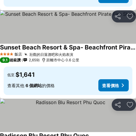
分享
加
Sunset Beach Resort & Spa- Beachfront Pirate Fire Show
飯店
壯觀的日落酒吧和火焰表演
4 星級
9.1
超級讚
2,659
距離市中心 0.6 公里
$1,641
低至
查看其他
6 個網站
的價格
查看價格
分享
加
Radisson Blu Resort Phu Quoc