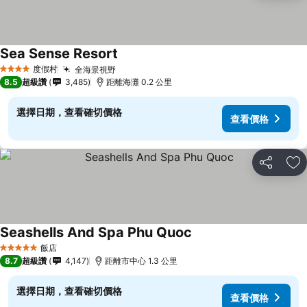
Sea Sense Resort
度假村
全海景視野
4 星級
8.5
超級讚
3,485
距離海灘 0.2 公里
選擇日期，查看確切價格
查看價格
分享
加
Seashells And Spa Phu Quoc
飯店
5 星級
8.7
超級讚
4,147
距離市中心 1.3 公里
選擇日期，查看確切價格
查看價格