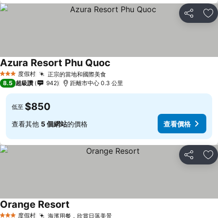
分享
加
Azura Resort Phu Quoc
度假村
正宗的當地和國際美食
3 星級
8.5
超級讚
942
距離市中心 0.3 公里
$850
低至
查看其他
5 個網站
的價格
查看價格
分享
加
Orange Resort
度假村
海濱用餐，欣賞日落美景