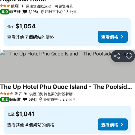
飯店
屋頂無邊際泳池，可飽覽海景
3 星級
8.0
非常好
1,198
距離市中心 1.3 公里
$1,054
低至
查看其他
7 個網站
的價格
查看價格
分享
加
The Up Hotel Phu Quoc Island - The Poolside Escape
飯店
供應沿海特色菜的附設餐廳
4 星級
9.2
超級讚
594
距離市中心 2.3 公里
$1,041
低至
查看其他
4 個網站
的價格
查看價格