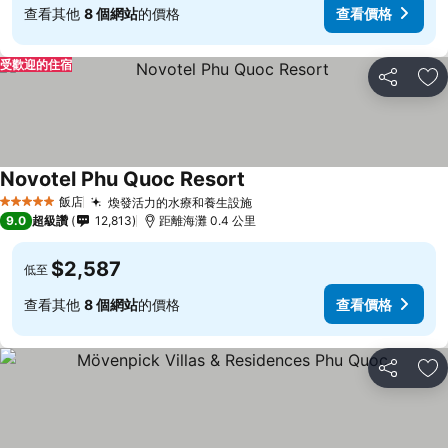
查看其他
8 個網站
的價格
查看價格
受歡迎的住宿
分享
加
Novotel Phu Quoc Resort
飯店
煥發活力的水療和養生設施
5 星級
9.0
超級讚
12,813
距離海灘 0.4 公里
$2,587
低至
查看其他
8 個網站
的價格
查看價格
分享
加