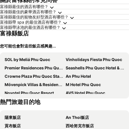
關於富祿縣的常見問答
富祿縣最佳的酒店有哪些？
富祿縣最佳的豪華酒店有哪些？
富祿縣最佳的寵物友好型酒店有哪些？
富祿縣帶 spa 的最佳酒店有哪些？
富祿縣帶泳池的最佳酒店有哪些？
富祿縣飯店
您可能也會對這些飯店感興趣...
SOL by Meliá Phu Quoc
Vinholidays Fiesta Phu Quoc
Premier Residences Phu Quoc Emerald Bay Managed by Accor
Seashells Phu Quoc Hotel & Spa
Crowne Plaza Phu Quoc Starbay By Ihg
An Phu Hotel
Mövenpick Villas & Residences Phu Quoc
M Hotel Phu Quoc
Novotel Phu Quoc Resort
AVS Hotel Phu Quoc
熱門旅遊目的地
Khách sạn MoonLight An Khánh Hà Nội
Times Corner Amalfi Hotel
Ngoc Viet Bungalow
Kim Hoa Resort
陽東飯店
An Thoi飯店
The Costis Phu Quoc
Tai Tri Guest House
貢布飯店
西哈努克市飯店
Intercontinental Hotels Phu Quoc Long Beach Resort By Ihg
TK Phu Quoc Hotel - Grand World Phu Quoc