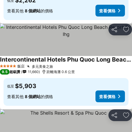
$2,262
低至
查看其他
8 個網站
的價格
查看價格
分享
加
Intercontinental Hotels Phu Quoc Long Beach Resort By Ihg
飯店
多元美食之旅
5 星級
9.5
超級讚
11,660
距離海灘 0.6 公里
$5,903
低至
查看其他
8 個網站
的價格
查看價格
分享
加