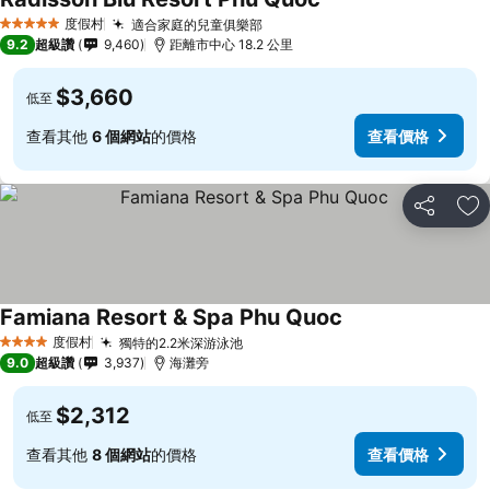
度假村
適合家庭的兒童俱樂部
5 星級
9.2
超級讚
9,460
距離市中心 18.2 公里
$3,660
低至
查看其他
6 個網站
的價格
查看價格
分享
加
Famiana Resort & Spa Phu Quoc
度假村
獨特的2.2米深游泳池
4 星級
9.0
超級讚
3,937
海灘旁
$2,312
低至
查看其他
8 個網站
的價格
查看價格