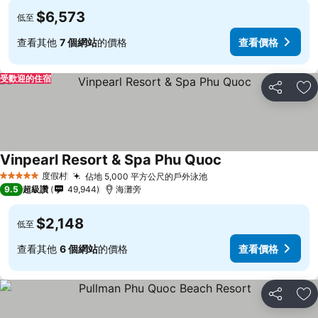
$6,573
低至
查看其他
7 個網站
的價格
查看價格
受歡迎的住宿
分享
加
Vinpearl Resort & Spa Phu Quoc
度假村
佔地 5,000 平方公尺的戶外泳池
5 星級
9.5
超級讚
49,944
海灘旁
$2,148
低至
查看其他
6 個網站
的價格
查看價格
分享
加