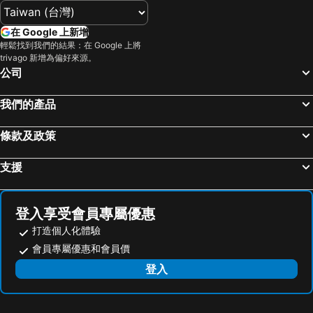
Hotel Blue Dragon
AMA71 - The Juliet A Boutique Hotel - Sunset Town
Langchia Hostel
Blue Ocean
在 Google 上新增
Mai Phuong Binh Bungalow
Haya Hotel Phu Quoc, Trademark Collection by Wyndham
輕鬆找到我們的結果：在 Google 上將
trivago 新增為偏好來源。
Boulevard Phú Quốc Hotel - by Bay Luxury
Thien Hai Son Resort
公司
Hoà Bình Phú Quốc Resort - by Bay Luxury
The Tahiti Beach Hotel
我們的產品
Laverder Resort
Palma Phu Quoc Resort
Nesta Hotel Phu Quoc
Sunlight Bungalow
條款及政策
Venus - Massage & Sky Bar
Fortuna Hotel Phu Quoc
支援
Thi Long Phụng Hotel
Kalia Hotel
WorldHotels Long Beach Resort Phu Quoc
Noska Hotel Sunset Town Sea View & Fireworks
登入享受會員專屬優惠
打造個人化體驗
會員專屬優惠和會員價
登入