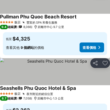
Pullman Phu Quoc Beach Resort
飯店
豐富的 SPA 和養生服務
5 星級
9.4
超級讚
8,066
距離市中心 9.7 公里
$4,325
低至
查看其他
9 個網站
的價格
查看價格
分享
加
Seashells Phu Quoc Hotel & Spa
飯店
夜市附近的絕佳位置
5 星級
8.7
超級讚
7,058
距離市中心 1.3 公里