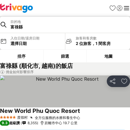
我的最愛
登入
選
目的地
富祿縣
入住日期/退房日期
旅客和客房數
選擇日期
2 位旅客，1 間客房
排序
篩選
地圖
富祿縣 (順化市, 越南)的飯店
佣金如何影響排序
分享
加
New World Phu Quoc Resort
度假村
全方位服務的水療和養生中心
5 星級
9.3
超級讚
8,355
距離市中心 19.7 公里