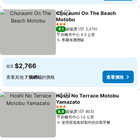
Churaumi On The Beach
分享
加入我的最愛
Motobu
查看價格
3 星級
9.1
超級讚
2,370
距離市中心 4.3 公里
專屬海灘體驗
查看價格
$2,766
低至
查看其他
7 個網站
的價格
查看價格
Hoshi No Terrace Motobu
分享
加入我的最愛
Yamazato
查看價格
3 星級
8.9
超級讚
803
距離市中心 1.0 公里
使用當地食材製作的自製早餐
查看價格