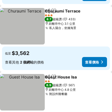
Churaumi Terrace
分享
加入我的最愛
查看價
3 星級
8.7
超級讚
433
距離市中心 3.1 公里
私人陽台，坐擁海景
查看價格
$3,562
低至
查看其他
2 個網站
的價格
查看價格
Guest House Isa
分享
加入我的最愛
查看價格
2 星級
8.9
超級讚
567
距離市中心 4.8 公里
附設炸雞餐廳
查看價格