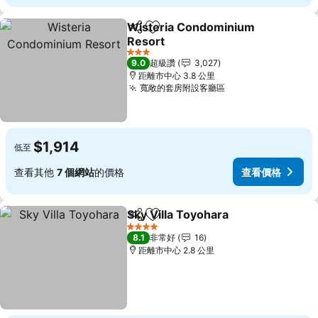
Wisteria Condominium
分享
加入我的最愛
Resort
查看價格
3 星級
9.0
超級讚
3,027
距離市中心 3.8 公里
寬敞的套房附設客廳區
查看價格
$1,914
低至
查看其他
7 個網站
的價格
查看價格
Sky Villa Toyohara
分享
加入我的最愛
查看價
4 星級
8.1
非常好
16
距離市中心 2.8 公里