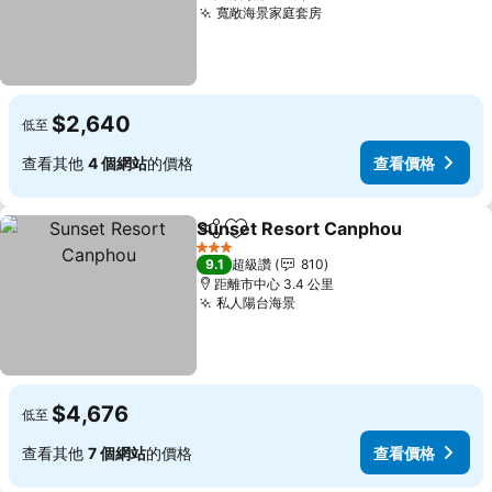
寬敞海景家庭套房
查看價格
$2,640
低至
查看其他
4 個網站
的價格
查看價格
Sunset Resort Canphou
分享
加入我的最愛
查
3 星級
9.1
超級讚
810
距離市中心 3.4 公里
私人陽台海景
查看價格
$4,676
低至
查看其他
7 個網站
的價格
查看價格