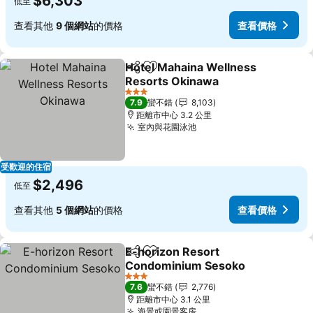
$6,303
低至
查看其他
9 個網站
的價格
查看價格
Hotel Mahaina Wellness
分享
加入我的最愛
Resorts Okinawa
查看價格
3 星級
7.9
蠻不錯
8,103
距離市中心 3.2 公里
室內與花園泳池
查看價格
受歡迎的住宿
$2,496
低至
查看其他
5 個網站
的價格
查看價格
E-horizon Resort
分享
加入我的最愛
Condominium Sesoko
查看價格
3 星級
7.6
蠻不錯
2,776
距離市中心 3.1 公里
海景或園景客房