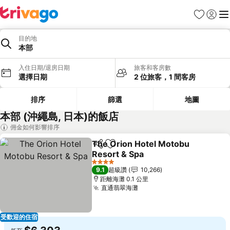
我的最愛
登入
選
目的地
本部
入住日期/退房日期
旅客和客房數
選擇日期
2 位旅客，1 間客房
排序
篩選
地圖
本部 (沖繩島, 日本)的飯店
佣金如何影響排序
The Orion Hotel Motobu
分享
加入我的最愛
Resort & Spa
查看價格
4 星級
9.1
超級讚
10,266
距離海灘 0.1 公里
直通翡翠海灘
查看價格
受歡迎的住宿