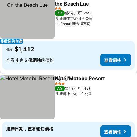
分享
加入我的最愛
the Beach Lue
查看價格
2 星級
7.7
蠻不錯
759
距離市中心 4.6 公里
Panari 新大樓客房
查看價格
受歡迎的住宿
$1,412
低至
查看其他
5 個網站
的價格
查看價格
Hotel Motobu Resort
分享
加入我的最愛
查看
3 星級
7.5
蠻不錯
43
距離市中心 1.0 公里
選擇日期，查看確切價格
查看價格