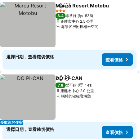
Marea Resort Motobu
分享
加入我的最愛
查看
3 星級
8.4
非常好
536
距離市中心 2.5 公里
海景客房附榻榻米空間
查看價格
選擇日期，查看確切價格
查看價格
DO PI-CAN
分享
加入我的最愛
查看價格
7.8
蠻不錯
141
距離市中心 2.0 公里
獨特的猩猩岩海灘
查看價格
受歡迎的住宿
選擇日期，查看確切價格
查看價格