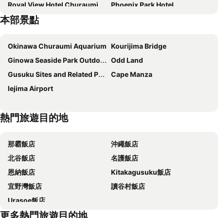
Royal View Hotel Churaumi
Phoenix Park Hotel
本部景點
Okinawa Kariyushi Resort EXES Onna
BEB5 Okinawa Seragaki by Hoshino Resorts
Hotel Peace Island Nago
The Pool Resort Okinawa
Okinawa Churaumi Aquarium
Kourijima Bridge
Kariyushi LCH. Resort
Hotel Tomas Nago
Ginowa Seaside Park Outdoor Amphitheater
Odd Land
Miyuki Hamabaru Resort
Miyuki Beach
Gusuku Sites and Related Properties of the Kingdom of Ryukyu
Cape Manza
Halekulani Okinawa
Super Hotel Okinawa Nago
Iejima Airport
Hyatt Regency Seragaki Island Okinawa
Low Cost Resort Manza Beach
パークサイドモリ
Hotel Oceans Nakijin
熱門旅遊目的地
Sunset Resort Canphou
Marea Resort Motobu
Hotel Route Inn Nago
Kanehide Kise Beach Palace
那霸飯店
沖繩飯店
Woodpecker Nakijin
Hotel & Restaurant On the Beach Lue
北谷飯店
名護飯店
Amakara Okinawa
The Busena Terrace
恩納飯店
Kitakagusuku飯店
Ocean View in Kibogaoka
E-horizon Resort Condominium Sesoko
宜野灣飯店
讀谷村飯店
Wisteria Condominium Resort
Odysis Onna Resort Hotel
Urasoe飯店
Condominium Hotel Shimanchu Club
One Suite THE GRAND
更多熱門旅遊目的地
Beach Resorts Hotel Kalakaua
Resort Hotel Bel Paraiso