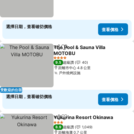
選擇日期，查看確切價格
查看價格
The Pool & Sauna Villa
分享
加入我的最愛
MOTOBU
查看價格
4 星級
9.5
超級讚
40
距離市中心 4.8 公里
戶外燒烤設施
查看價格
受歡迎的住宿
選擇日期，查看確切價格
查看價格
Yukurina Resort Okinawa
分享
加入我的最愛
3 星級
8.9
超級讚
1,049
距離海灘 0.7 公里