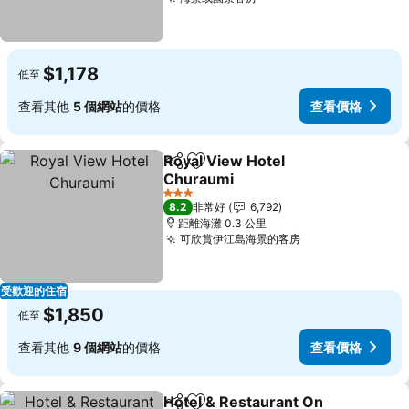
查看價格
$1,178
低至
查看其他
5 個網站
的價格
查看價格
Royal View Hotel
分享
加入我的最愛
Churaumi
查看價格
3 星級
8.2
非常好
6,792
距離海灘 0.3 公里
可欣賞伊江島海景的客房
查看價格
受歡迎的住宿
$1,850
低至
查看其他
9 個網站
的價格
查看價格
Hotel & Restaurant On