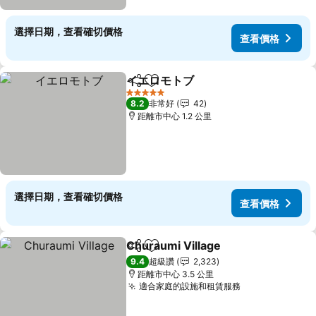
選擇日期，查看確切價格
查看價格
イエロモトブ
分享
加入我的最愛
查看價格
5 星級
8.2
非常好
42
距離市中心 1.2 公里
選擇日期，查看確切價格
查看價格
Churaumi Village
分享
加入我的最愛
查看價格
9.4
超級讚
2,323
距離市中心 3.5 公里
適合家庭的設施和租賃服務
查看價格