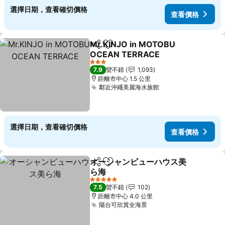
選擇日期，查看確切價格
查看價格
Mr.KINJO in MOTOBU
分享
加入我的最愛
OCEAN TERRACE
查看價格
3 星級
7.9
蠻不錯
1,093
距離市中心 1.5 公里
鄰近沖繩美麗海水族館
查看價格
選擇日期，查看確切價格
查看價格
オーシャンビューハウス美
分享
加入我的最愛
ら海
查看價格
5 星級
7.5
蠻不錯
102
距離市中心 4.0 公里
陽台可欣賞全海景
查看價格