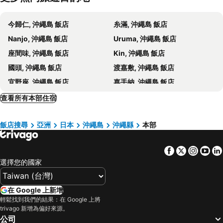
Hotel Yamadaso
Hoshi No Terrace Motobu Yamazato
今歸仁, 沖繩島 飯店
糸滿, 沖繩島 飯店
Yukurina Resort Okinawa
Motobu Green Park Hotel
Nanjo, 沖繩島 飯店
Uruma, 沖繩島 飯店
ホテル ハイビスヤブ
Lalamare Kouri
座間味, 沖繩島 飯店
Kin, 沖繩島 飯店
Shirahama Hotel
The Ritz-Carlton, Okinawa
國頭, 沖繩島 飯店
渡嘉敷, 沖繩島 飯店
New Normal Hotel in NAGO
Beach Resorts Hotel Kalakaua
宜野座, 沖繩島 飯店
嘉手納, 沖繩島 飯店
Hotel Motobu Resort
Motobu No Yado Yuhina
Haebaru, 沖繩島 飯店
Yoron, 九州島 飯店
查看所有本部住宿
Tilla Seaq
Hotel Mtb
Yonabaru, 沖繩島 飯店
Yaese, 沖繩島 飯店
Kunigami-Gun - Hotel / Vacation Stay 67520
Saraswati
飯店搜尋
亞洲
日本
沖繩島
沖繩縣
本部
Oogimi, 沖繩島 飯店
Higashi, 沖繩島 飯店
The Pool & Sauna Villa MOTOBU
Guest House Isa
Nakagusuku, 沖繩島 飯店
Ie, 沖繩島 飯店
Hawai-ya
Majin No Tsubo
Facebook
Twitter
Insta
Yo
那霸, 沖繩島 飯店
沖繩, 沖繩島 飯店
Centurion Resort Okinawa Nago City
Key West Club Okinawa
選擇您的國家
北谷, 沖繩島 飯店
名護, 沖繩島 飯店
恩納, 沖繩島 飯店
Kitakagusuku, 沖繩島 飯店
在 Google 上新增
宜野灣, 沖繩島 飯店
讀谷村, 沖繩島 飯店
輕鬆找到我們的結果：在 Google 上將
trivago 新增為偏好來源。
東京, 關東 飯店
大阪, 近畿 飯店
公司