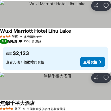
分享
加
Wuxi Marriott Hotel Lihu Lake
飯店
多元國際餐飲
4 星級
8.7
超級讚
156
無錫
$2,123
低至
查看其他
1 個網站
的價格
查看價格
分享
加
無錫千禧大酒店
飯店
五間餐廳提供多樣化餐飲選擇
5 星級