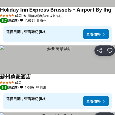
Holiday Inn Express Brussels - Airport By Ihg
飯店
兩個游泳池讓你放鬆身心
5 星級
8.7
超級讚
11,659
蘇州
選擇日期，查看確切價格
查看價格
分享
加
蘇州萬豪酒店
飯店
5 星級
9.3
超級讚
4,099
蘇州
選擇日期，查看確切價格
查看價格