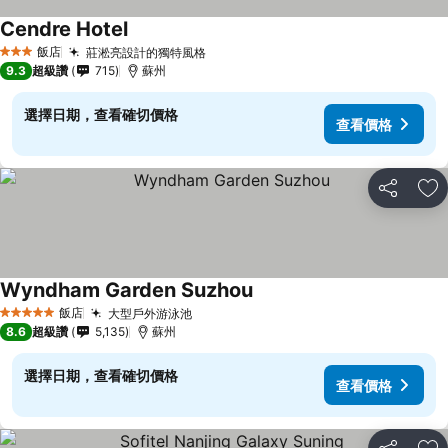
Cendre Hotel
飯店
莊淞亮設計的獨特風格
3 星級
9.3
超級讚
715
蘇州
選擇日期，查看確切價格
查看價格
分享
加
Wyndham Garden Suzhou
飯店
大型戶外游泳池
5 星級
8.6
超級讚
5,135
蘇州
選擇日期，查看確切價格
查看價格