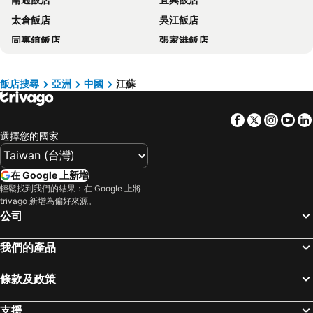
新竹地區飯店
彰化地區飯店
太倉飯店
吳江飯店
東京都飯店
苗栗縣飯店
同裏鎮飯店
張家港飯店
金門飯店
雲林飯店
儀征飯店
海安飯店
屏東飯店
新北市飯店
濱海飯店
睢寧飯店
胡志明市飯店
京都府飯店
飯店搜尋
亞洲
中國
江蘇
鹽城飯店
大豐飯店
神奈川縣飯店
Facebook
Twitter
Insta
Yo
通州飯店
淮安飯店
選擇您的國家
高郵飯店
在 Google 上新增
輕鬆找到我們的結果：在 Google 上將
trivago 新增為偏好來源。
公司
我們的產品
條款及政策
支援