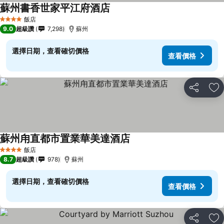
蘇州書香世家平江府酒店
飯店
4 星級
9.0
超級讚
7,298
蘇州
選擇日期，查看確切價格
查看價格
分享
加
蘇州甪直都市置業華美達酒店
飯店
4 星級
8.7
超級讚
978
蘇州
選擇日期，查看確切價格
查看價格
分享
加