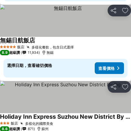
分享
加
無錫日航飯店
飯店
多樣化餐飲，包含日式選擇
5 星級
8.9
超級讚
11,934
無錫
選擇日期，查看確切價格
查看價格
分享
加
Holiday Inn Express Suzhou New District By Ihg
飯店
多樣化的國際美食
3 星級
8.6
超級讚
871
蘇州