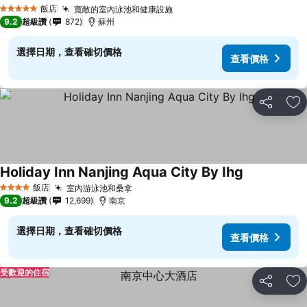
飯店
寬敞的室內泳池和健康設施
5 星級
9.2
超級讚
872
蘇州
選擇日期，查看確切價格
查看價格
分享
加
Holiday Inn Nanjing Aqua City By Ihg
飯店
室內游泳池和桑拿
4 星級
9.2
超級讚
12,699
南京
選擇日期，查看確切價格
查看價格
受歡迎的住宿
分享
加