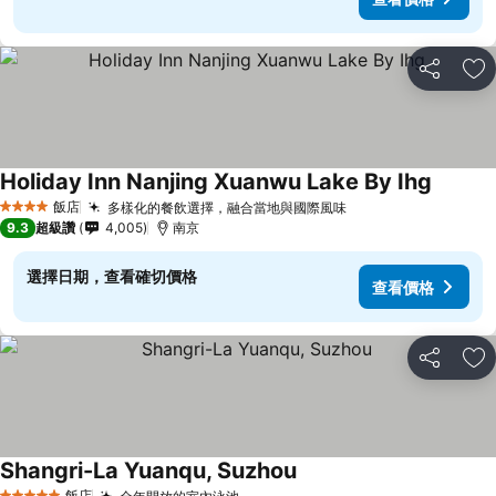
分享
加
Holiday Inn Nanjing Xuanwu Lake By Ihg
飯店
多樣化的餐飲選擇，融合當地與國際風味
4 星級
9.3
超級讚
4,005
南京
選擇日期，查看確切價格
查看價格
分享
加
Shangri-La Yuanqu, Suzhou
飯店