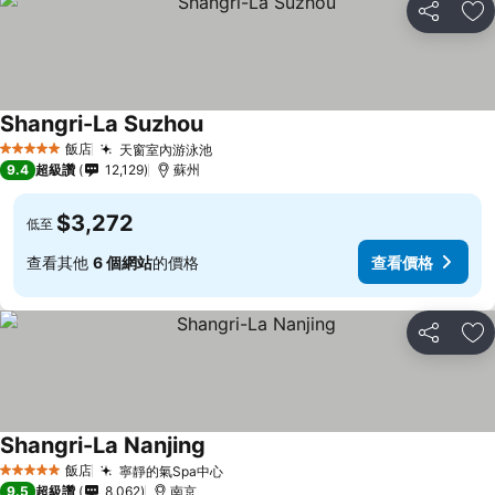
分享
加
Shangri-La Suzhou
飯店
天窗室內游泳池
5 星級
9.4
超級讚
12,129
蘇州
$3,272
低至
查看其他
6 個網站
的價格
查看價格
分享
加
Shangri-La Nanjing
飯店
寧靜的氣Spa中心
5 星級
9.5
超級讚
8,062
南京