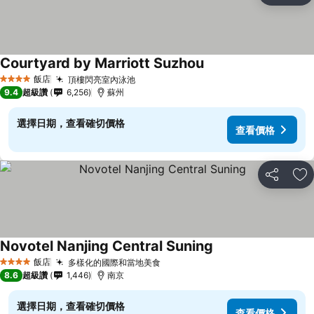
Courtyard by Marriott Suzhou
飯店
頂樓閃亮室內泳池
4 星級
9.4
超級讚
6,256
蘇州
選擇日期，查看確切價格
查看價格
分享
加
Novotel Nanjing Central Suning
飯店
多樣化的國際和當地美食
4 星級
8.6
超級讚
1,446
南京
選擇日期，查看確切價格
查看價格