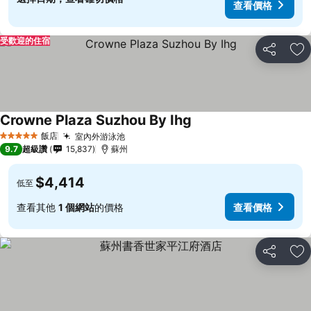
查看價格
受歡迎的住宿
分享
加
Crowne Plaza Suzhou By Ihg
飯店
室內外游泳池
5 星級
9.7
超級讚
15,837
蘇州
$4,414
低至
查看其他
1 個網站
的價格
查看價格
分享
加