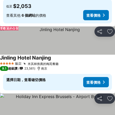
$2,053
低至
查看其他
6 個網站
的價格
查看價格
受歡迎的住宿
分享
加
Jinling Hotel Nanjing
飯店
米其林推薦的梅苑餐廳
5 星級
9.1
超級讚
23,561
南京
選擇日期，查看確切價格
查看價格
分享
加