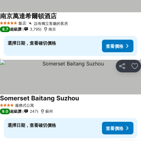
南京萬達希爾頓酒店
飯店
設有獨立客廳的客房
5 星級
8.7
超級讚
3,795
南京
選擇日期，查看確切價格
查看價格
分享
加
Somerset Baitang Suzhou
服務式公寓
4 星級
9.0
超級讚
247
蘇州
選擇日期，查看確切價格
查看價格