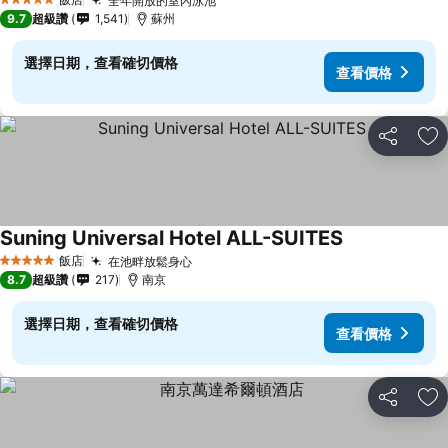
全年開放的室內泳池
5 星級
9.7
超級讚
1,541
蘇州
選擇日期，查看確切價格
查看價格
分享
加
Suning Universal Hotel ALL-SUITES
飯店
在池畔放鬆身心
5 星級
8.7
超級讚
217
南京
選擇日期，查看確切價格
查看價格
分享
加