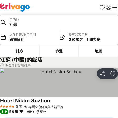
我的最愛
登入
選
目的地
江蘇
入住日期/退房日期
旅客和客房數
選擇日期
2 位旅客，1 間客房
排序
篩選
地圖
江蘇 (中國)的飯店
佣金如何影響排序
分享
加
Hotel Nikko Suzhou
飯店
專屬身心健康與放鬆設施
5 星級
8.9
超級讚
1,964
蘇州