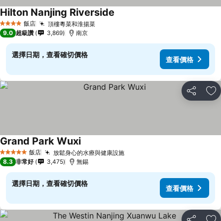
Hilton Nanjing Riverside
飯店
頂樓粵菜和淮揚菜
4 星級
9.0
超級讚
3,869
南京
選擇日期，查看確切價格
查看價格
分享
加
Grand Park Wuxi
飯店
放鬆身心的水療與健康設施
5 星級
8.3
非常好
3,475
無錫
選擇日期，查看確切價格
查看價格