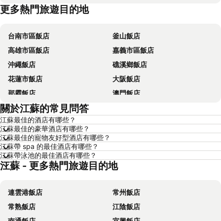
更多熱門旅遊目的地
台東飯店
花蓮飯店
台南市區飯店
釜山飯店
高雄市區飯店
嘉義市區飯店
沖繩飯店
礁溪鄉飯店
花蓮市飯店
大阪飯店
那霸飯店
澳門飯店
關於江蘇的常見問答
新加坡飯店
香港飯店
江蘇最佳的酒店有哪些？
京都飯店
曼谷飯店
江蘇最佳的豪華酒店有哪些？
恆春飯店
北投飯店
江蘇最佳的寵物友好型酒店有哪些？
江蘇帶 spa 的最佳酒店有哪些？
羅東市飯店
名古屋飯店
江蘇帶泳池的最佳酒店有哪些？
江蘇 - 更多熱門旅遊目的地
淡水區飯店
台中地區飯店
嘉義飯店
南投飯店
連雲港飯店
常州飯店
澎湖飯店
基隆飯店
常熟飯店
江陰飯店
桃園地區飯店
台灣飯店
南通飯店
宜興飯店