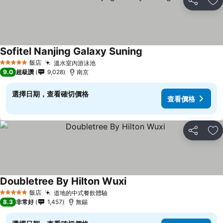
分享
加
Sofitel Nanjing Galaxy Suning
飯店
溫水室內游泳池
5 星級
9.0
超級讚
9,028
南京
選擇日期，查看確切價格
查看價格
分享
加
Doubletree By Hilton Wuxi
飯店
道地的中式餐飲體驗
5 星級
8.3
非常好
1,457
無錫