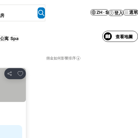
ZH · $
選單
登入
客房
查看地圖
公寓
Spa
佣金如何影響排序
加入我的最愛
分享