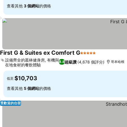
查看其他
3 個網站
的價格
First G & Suites ex Comfort G
5 星級
設備齊全的叢林健身房, 有機與
超級讚
(4,678 個評分)
8.8
哥本哈根
在地食材的餐飲體驗
$10,703
低至
查看其他
5 個網站
的價格
受歡迎的住宿