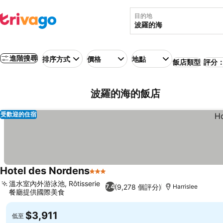
目的地
進階搜尋
排序方式
價格
地點
飯店類型
評分：
波羅的海的飯店
受歡迎的住宿
Hotel des Nordens
3 星級
溫水室內外游泳池, Rôtisserie
(9,278 個評分)
7.4
Harrislee
餐廳提供國際美食
$3,911
低至