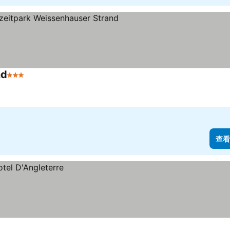
nd
3 星級
查看