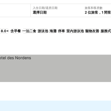
入住日期/退房日期
旅客和客房數
選擇日期
2 位旅客，1 間
8.0+
含早餐
一泊二食
游泳池
海灘
停車
室內游泳池
寵物友善
服務式