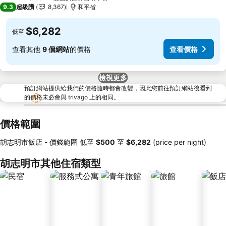
5 星級
9.3
超級讚
8,367
和平省
$6,282
低至
查看其他
9 個網站
的價格
查看價格
檢視更多
預訂網站提供給我們的價格隨時都會改變，因此您前往預訂網站後看到
的價格未必會與 trivago 上的相同。
價格範圍
胡志明市飯店 -
價錢範圍
低至
‎$500
至
‎$6,282
(price per night)
胡志明市其他住宿類型