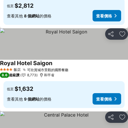
$2,812
低至
查看其他
8 個網站
的價格
查看價格
分享
加
Royal Hotel Saigon
查看價格
飯店
可欣賞城市景觀的國際餐廳
查看價格
4 星級
8.6
超級讚
8,773
和平省
$1,632
低至
查看其他
9 個網站
的價格
查看價格
分享
加