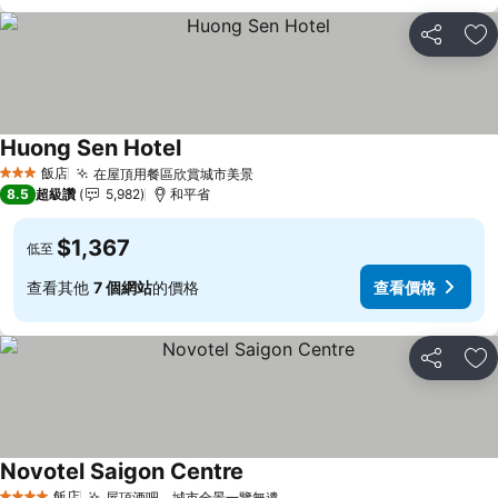
分享
加
Huong Sen Hotel
查看價格
飯店
在屋頂用餐區欣賞城市美景
查看價格
3 星級
8.5
超級讚
5,982
和平省
$1,367
低至
查看其他
7 個網站
的價格
查看價格
分享
加
Novotel Saigon Centre
查看價格
飯店
屋頂酒吧，城市全景一覽無遺