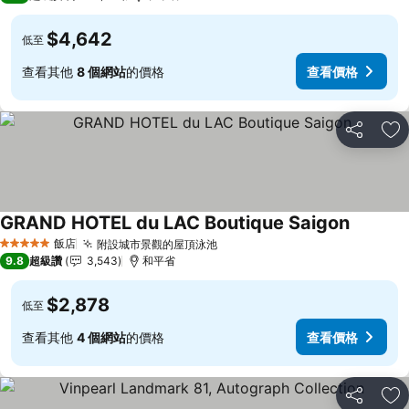
$4,642
低至
查看其他
8 個網站
的價格
查看價格
分享
加
GRAND HOTEL du LAC Boutique Saigon
查看價格
飯店
附設城市景觀的屋頂泳池
查看價格
5 星級
9.8
超級讚
3,543
和平省
$2,878
低至
查看其他
4 個網站
的價格
查看價格
分享
加