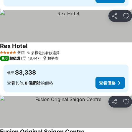
分享
加
Rex Hotel
查看價格
飯店
多樣化的餐飲選擇
查看價格
5 星級
8.6
超級讚
18,447
和平省
$3,338
低至
查看其他
8 個網站
的價格
查看價格
分享
加
Fusion Original Saigon Centre