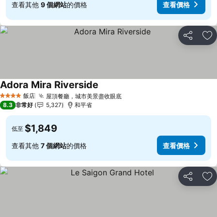
查看其他
9 個網站
的價格
查看價格
分享
加
Adora Mira Riverside
查看價格
飯店
屋頂餐廳，城市美景盡收眼底
查看價格
4 星級
8.3
非常好
5,327
和平省
$1,849
低至
查看其他
7 個網站
的價格
查看價格
分享
加