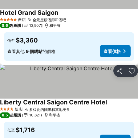
Hotel Grand Saigon
查看價格
飯店
全景屋頂酒廊和酒吧
查看價格
5 星級
8.6
超級讚
12,907
和平省
$3,360
低至
查看其他
9 個網站
的價格
查看價格
分享
加
Liberty Central Saigon Centre Hotel
查看價格
飯店
多樣化的國際和當地美食
查看價格
4 星級
8.5
超級讚
10,621
和平省
$1,716
低至