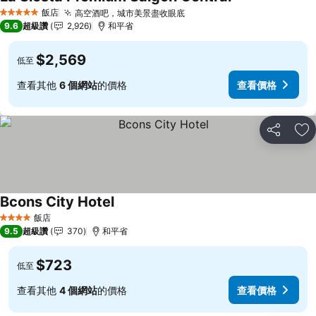
查看價格
飯店
高空酒吧，城市美景盡收眼底
查看價格
5 星級
9.6
超級讚
2,926
和平省
$2,569
低至
查看其他
6 個網站
的價格
查看價格
分享
加
Bcons City Hotel
查看價格
飯店
4 星級
9.5
超級讚
370
和平省
$723
低至
查看其他
4 個網站
的價格
查看價格