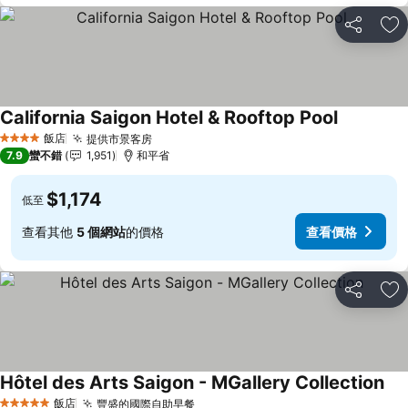
分享
加
California Saigon Hotel & Rooftop Pool
查看價格
飯店
提供市景客房
查看價格
4 星級
7.9
蠻不錯
1,951
和平省
$1,174
低至
查看其他
5 個網站
的價格
查看價格
分享
加
Hôtel des Arts Saigon - MGallery Collection
查
飯店
豐盛的國際自助早餐
查看價格