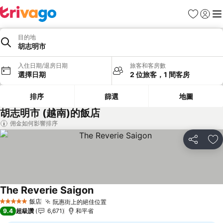
我的最愛
登入
選
目的地
胡志明市
入住日期/退房日期
旅客和客房數
選擇日期
2 位旅客，1 間客房
排序
篩選
地圖
胡志明市 (越南)的飯店
佣金如何影響排序
分享
加
The Reverie Saigon
查看價格
飯店
阮惠街上的絕佳位置
查看價格
5 星級
9.4
超級讚
6,671
和平省