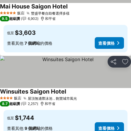
Mai House Saigon Hotel
查看價格
飯店
豐盛早餐自助餐選擇多樣
查看價格
5 星級
9.5
超級讚
6,902
和平省
$3,603
低至
查看其他
7 個網站
的價格
查看價格
分享
加
Winsuites Saigon Hotel
查看價格
飯店
屋頂無邊際泳池，飽覽城市風光
查看價格
4 星級
8.7
超級讚
2,257
和平省
$1,744
低至
查看其他
9 個網站
的價格
查看價格