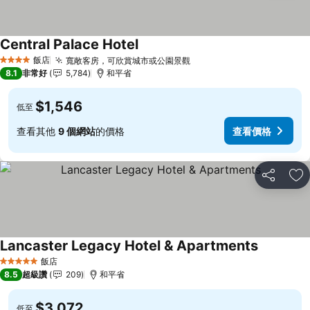
Central Palace Hotel
查看價格
飯店
寬敞客房，可欣賞城市或公園景觀
查看價格
4 星級
8.1
非常好
5,784
和平省
$1,546
低至
查看其他
9 個網站
的價格
查看價格
分享
加
Lancaster Legacy Hotel & Apartments
查看價格
飯店
5 星級
8.5
超級讚
209
和平省
$3,072
低至