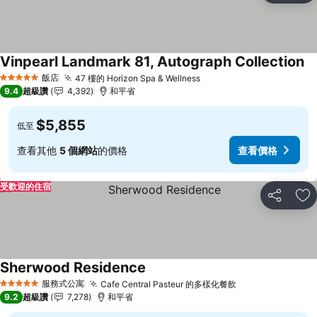
Vinpearl Landmark 81, Autograph Collection
查
飯店
47 樓的 Horizon Spa & Wellness
查看價格
5 星級
9.4
超級讚
4,392
和平省
$5,855
低至
查看其他
5 個網站
的價格
查看價格
受歡迎的住宿
分享
加
Sherwood Residence
查看價格
服務式公寓
Cafe Central Pasteur 的多樣化餐飲
查看價格
5 星級
9.2
超級讚
7,278
和平省