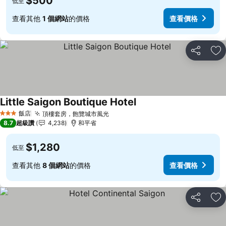
$500
低至
查看其他
1 個網站
的價格
查看價格
分享
加
Little Saigon Boutique Hotel
查看價格
飯店
頂樓套房，飽覽城市風光
查看價格
3 星級
8.7
超級讚
4,238
和平省
$1,280
低至
查看其他
8 個網站
的價格
查看價格
分享
加