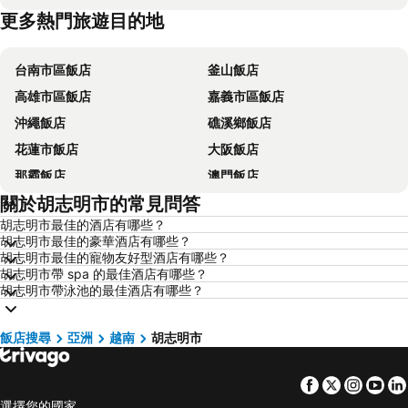
更多熱門旅遊目的地
台東飯店
花蓮飯店
台南市區飯店
釜山飯店
高雄市區飯店
嘉義市區飯店
沖繩飯店
礁溪鄉飯店
花蓮市飯店
大阪飯店
那霸飯店
澳門飯店
關於胡志明市的常見問答
新加坡飯店
香港飯店
胡志明市最佳的酒店有哪些？
京都飯店
曼谷飯店
胡志明市最佳的豪華酒店有哪些？
恆春飯店
北投飯店
胡志明市最佳的寵物友好型酒店有哪些？
胡志明市帶 spa 的最佳酒店有哪些？
羅東市飯店
名古屋飯店
胡志明市帶泳池的最佳酒店有哪些？
淡水區飯店
台中地區飯店
嘉義飯店
南投飯店
飯店搜尋
亞洲
越南
胡志明市
澎湖飯店
基隆飯店
Facebook
Twitter
Insta
Yo
桃園地區飯店
台灣飯店
選擇您的國家