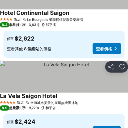
Hotel Continental Saigon
查看價格
飯店
Le Bourgeois 餐廳提供現場音樂表演
查看價格
4 星級
8.4
非常好
10,931
和平省
$2,622
低至
查看其他
8 個網站
的價格
查看價格
分享
加
La Vela Saigon Hotel
查看價格
飯店
坐擁城市美景的屋頂無邊際泳池
查看價格
5 星級
8.9
超級讚
18,229
和平省
$2,424
低至