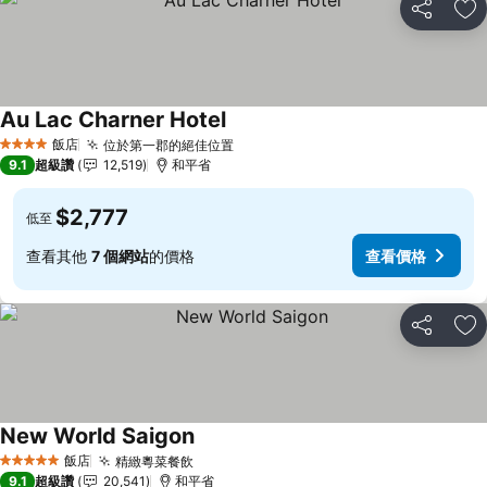
分享
加
Au Lac Charner Hotel
查看價格
飯店
位於第一郡的絕佳位置
查看價格
4 星級
9.1
超級讚
12,519
和平省
$2,777
低至
查看其他
7 個網站
的價格
查看價格
分享
加
New World Saigon
查看價格
飯店
精緻粵菜餐飲
查看價格
5 星級
9.1
超級讚
20,541
和平省