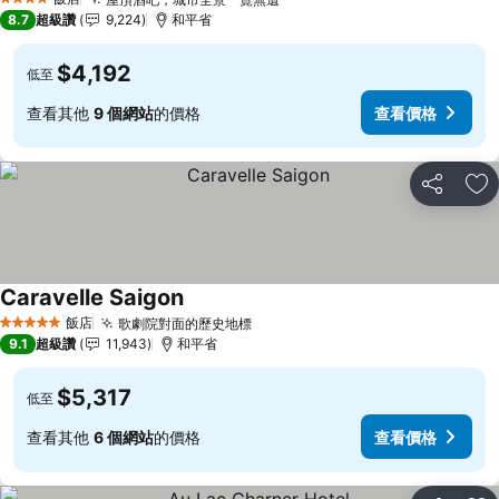
查看價格
4 星級
8.7
超級讚
9,224
和平省
$4,192
低至
查看其他
9 個網站
的價格
查看價格
分享
加
Caravelle Saigon
查看價格
飯店
歌劇院對面的歷史地標
查看價格
5 星級
9.1
超級讚
11,943
和平省
$5,317
低至
查看其他
6 個網站
的價格
查看價格