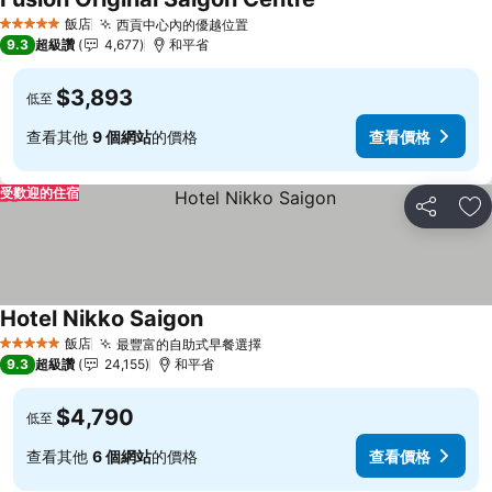
查看價格
飯店
西貢中心內的優越位置
查看價格
5 星級
9.3
超級讚
4,677
和平省
$3,893
低至
查看其他
9 個網站
的價格
查看價格
受歡迎的住宿
分享
加
Hotel Nikko Saigon
查看價格
飯店
最豐富的自助式早餐選擇
查看價格
5 星級
9.3
超級讚
24,155
和平省
$4,790
低至
查看其他
6 個網站
的價格
查看價格