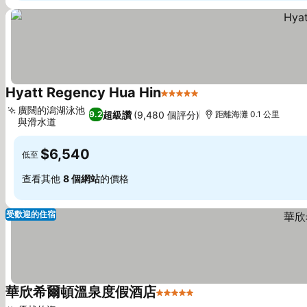
Hyatt Regency Hua Hin
5 星級
查看價格
廣闊的潟湖泳池
超級讚
(9,480 個評分)
9.2
距離海灘 0.1 公里
與滑水道
查看價格
$6,540
低至
查看其他
8 個網站
的價格
受歡迎的住宿
華欣希爾頓溫泉度假酒店
5 星級
查看價格