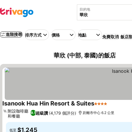
目的地
進階搜尋
排序方式
價格
地點
免費取消
飯店
華欣 (中部, 泰國)的飯店
Isanook Hua Hin Resort & Suites
4 星級
查看價格
附設咖啡廳
超級讚
(4,179 個評分)
9.1
距離市中心 6.2 公里
和餐廳
查看價格
$1,245
低至