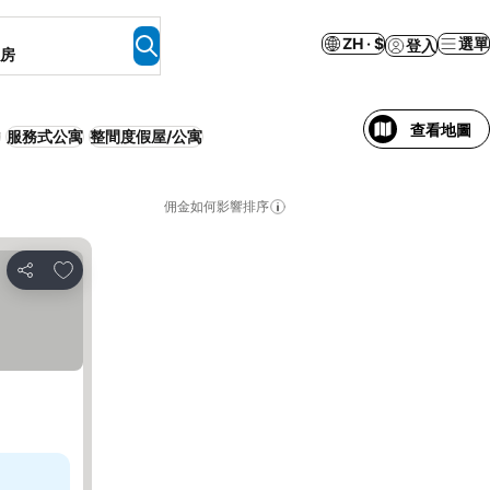
ZH · $
選單
登入
客房
查看地圖
服務式公寓
整間度假屋/公寓
佣金如何影響排序
加入我的最愛
分享