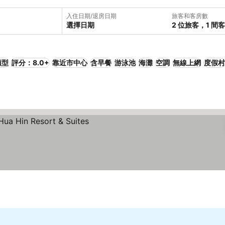
入住日期/退房日期
旅客和客房數
選擇日期
2 位旅客，1 間
類型
評分：8.0+
靠近市中心
含早餐
游泳池
海灘
空調
無線上網
度假村