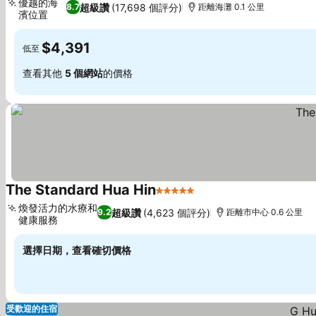
優越的海
超級讚
(17,698 個評分)
8.7
距離海灘 0.1 公里
濱位置
查看價格
$4,391
低至
查看其他
5 個網站
的價格
The Standard Hua Hin
5 星級
查看價格
煥發活力的水療和
超級讚
(4,623 個評分)
9.2
距離市中心 0.6 公里
健康服務
查看價格
選擇日期，查看確切價格
受歡迎的住宿