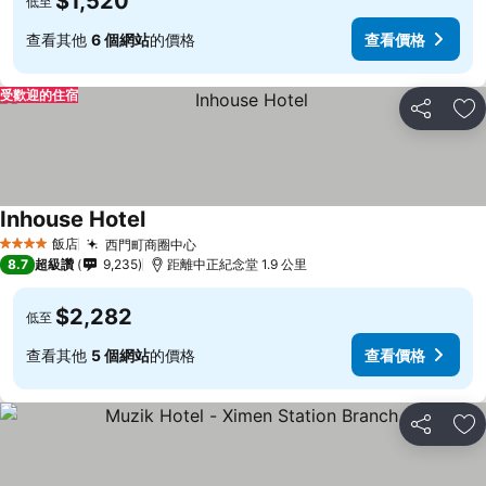
$1,520
低至
查看其他
6 個網站
的價格
查看價格
受歡迎的住宿
分享
加
Inhouse Hotel
飯店
西門町商圈中心
4 星級
8.7
超級讚
9,235
距離中正紀念堂 1.9 公里
$2,282
低至
查看其他
5 個網站
的價格
查看價格
分享
加