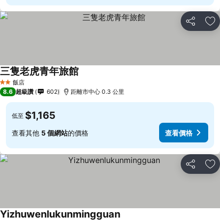
分享
加
三隻老虎青年旅館
飯店
2 星級
8.6
超級讚
602
距離市中心 0.3 公里
$1,165
低至
查看其他
5 個網站
的價格
查看價格
分享
加
Yizhuwenlukunmingguan