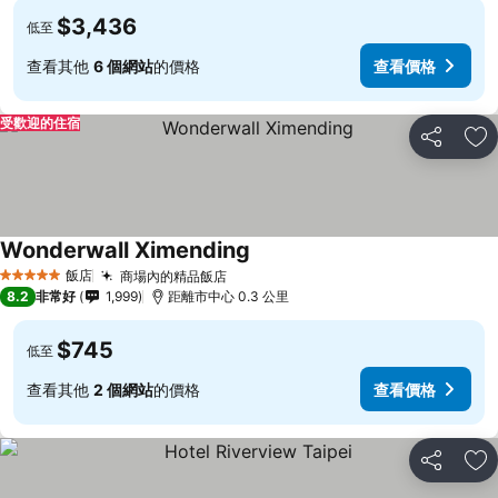
$3,436
低至
查看其他
6 個網站
的價格
查看價格
受歡迎的住宿
分享
加
Wonderwall Ximending
飯店
商場內的精品飯店
5 星級
8.2
非常好
1,999
距離市中心 0.3 公里
$745
低至
查看其他
2 個網站
的價格
查看價格
分享
加