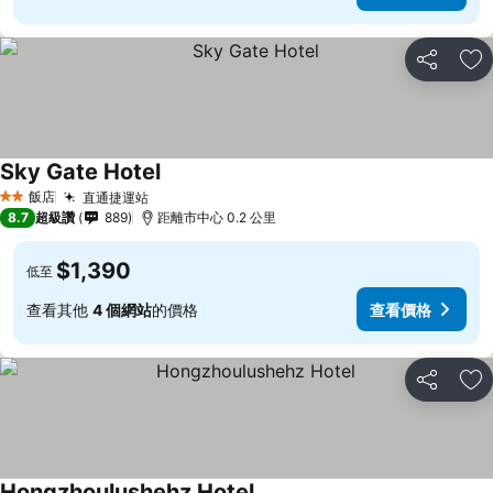
分享
加
Sky Gate Hotel
飯店
直通捷運站
2 星級
8.7
超級讚
889
距離市中心 0.2 公里
$1,390
低至
查看其他
4 個網站
的價格
查看價格
分享
加
Hongzhoulushehz Hotel