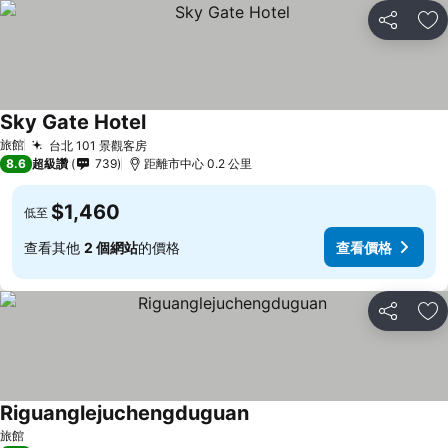
分享
加
Sky Gate Hotel
旅館
台北 101 景觀客房
8.6
超級讚
739
距離市中心 0.2 公里
$1,460
低至
查看其他
2 個網站
的價格
查看價格
分享
加
Riguanglejuchengduguan
旅館