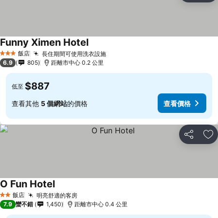
Funny Ximen Hotel
飯店
長住期間可使用洗衣設施
3 星級
6.9
805
距離市中心 0.2 公里
$887
低至
查看其他
5 個網站
的價格
查看價格
分享
加
O Fun Hotel
飯店
明亮舒適的客房
2 星級
7.9
蠻不錯
1,450
距離市中心 0.4 公里