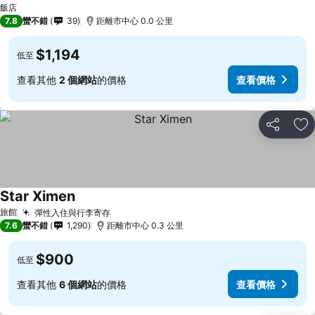
飯店
7.8
蠻不錯
39
距離市中心 0.0 公里
$1,194
低至
查看其他
2 個網站
的價格
查看價格
分享
加
Star Ximen
旅館
彈性入住與行李寄存
7.6
蠻不錯
1,290
距離市中心 0.3 公里
$900
低至
查看其他
6 個網站
的價格
查看價格