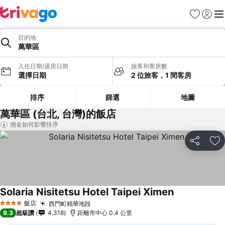
我的最愛
登入
選
目的地
萬華區
入住日期/退房日期
旅客和客房數
選擇日期
2 位旅客，1 間客房
排序
篩選
地圖
萬華區 (台北, 台灣)的飯店
佣金如何影響排序
分享
加
Solaria Nisitetsu Hotel Taipei Ximen
飯店
西門町精華地段
4 星級
9.3
超級讚
4,318
距離市中心 0.4 公里