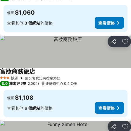
$1,060
低至
查看其他
3 個網站
的價格
查看價格
分享
加
富妝商務旅店
飯店
部分客房設有按摩浴缸
3 星級
8.0
非常好
2,004
距離市中心 0.4 公里
$1,108
低至
查看其他
6 個網站
的價格
查看價格
分享
加