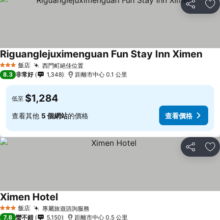
分享
加
Riguanglejuximenguan Fun Stay Inn Ximen
飯店
西門町絕佳位置
3 星級
8.3
非常好
1,348
距離市中心 0.1 公里
$1,284
低至
查看其他
5 個網站
的價格
查看價格
分享
加
Ximen Hotel
飯店
專屬旅遊諮詢服務
3 星級
7.8
蠻不錯
5,150
距離市中心 0.5 公里