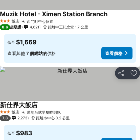
Muzik Hotel - Ximen Station Branch
飯店
西門町中心位置
3 星級
8.6
超級讚
4,621
距離中正紀念堂 1.7 公里
$1,669
低至
查看其他
7 個網站
的價格
查看價格
分享
加
新仕界大飯店
飯店
道地台式早餐吃到飽
3 星級
7.3
2,273
距離市中心 0.2 公里
$983
低至