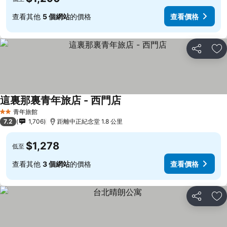
查看其他
5 個網站
的價格
查看價格
分享
加
這裏那裏青年旅店 - 西門店
青年旅館
2 星級
7.2
1,706
距離中正紀念堂 1.8 公里
$1,278
低至
查看其他
3 個網站
的價格
查看價格
分享
加