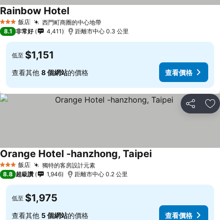
Rainbow Hotel
飯店
西門町商圈的中心地帶
3 星級
8.1
非常好
4,411
距離市中心 0.3 公里
$1,151
低至
查看其他
8 個網站
的價格
查看價格
分享
加
Orange Hotel -hanzhong, Taipei
飯店
獨特的客房設計元素
3 星級
8.8
超級讚
1,946
距離市中心 0.2 公里
$1,975
低至
查看其他
5 個網站
的價格
查看價格