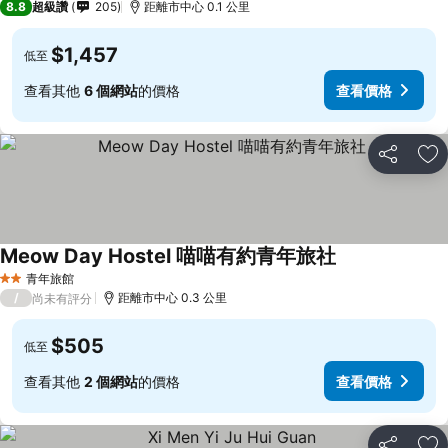
8.8
超級讚
205
距離市中心 0.1 公里
$1,457
低至
查看其他
6 個網站
的價格
查看價格
分享
加
Meow Day Hostel 喵喵有約青年旅社
青年旅館
2 星級
/
距離市中心 0.3 公里
尚未有評分
$505
低至
查看其他
2 個網站
的價格
查看價格