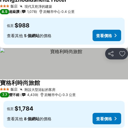
飯店
現代又乾淨的建築
3 星級
8.5
超級讚
1,078
距離市中心 0.4 公里
$988
低至
查看其他
5 個網站
的價格
查看價格
分享
加
寶格利時尚旅館
飯店
附設大型浴缸的客房
3 星級
7.7
蠻不錯
4,439
距離市中心 0.3 公里
$1,784
低至
查看其他
8 個網站
的價格
查看價格