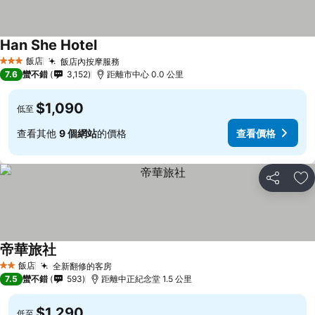
Han She Hotel
飯店
飯店內按摩服務
3 星級
7.6
蠻不錯
3,152
距離市中心 0.0 公里
$1,090
低至
查看其他
9 個網站
的價格
查看價格
分享
加
帝華旅社
飯店
全新翻修的客房
2 星級
7.5
蠻不錯
593
距離中正紀念堂 1.5 公里
$1,290
低至