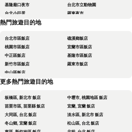
基隆廟口夜市
台北市立動物園
Honest & Warm Hotel
Formosa 101 Taipei Main Branch
台北小巨蛋
羅東夜市
Hotel Gracery Taipei
台北西門窩
熱門旅遊目的地
Taipei 101
新竹內灣老街
成旅晶贊飯店‧台北蘆洲
Just Palace
南港站覽館
士林夜市
馥都商務飯店
Walker Hotel - Sanchong
台北市區飯店
礁溪鄉飯店
宜蘭烏石港
拉拉山
苓旅松山館 Lininn Tapei Arena
承億文旅淡水吹風
桃園市區飯店
宜蘭市區飯店
淡水老街
烏來溫泉
台北花園大酒店
台北福華大飯店
中正區飯店
基隆市區飯店
饒河街觀光夜市
中壢車站
漁人碼頭休閒旅館
Morwing Hotel - Ocean
新竹市區飯店
羅東市飯店
台灣總統府凱達格蘭大道
龍山寺
福格大飯店
Life Hotel
中山區飯店
龍山寺
台北新光大樓
Colormix Hotel & Hostel
Han She Hotel
更多熱門旅遊目的地
師大夜市
捷運古亭站
愛客發商旅 - 西門町昆明館
Yizhuwenlukunmingguan
台北植物園
陽明山國家公園
Jacky's House Ximen
台北夜光商旅
板橋區, 新北市 飯店
中壢市, 桃園地區 飯店
頂溪捷運站
台北市政府
King Shi
Cho Hotel 3
苗栗市區, 苗栗縣 飯店
宜蘭, 宜蘭 飯店
捷運忠孝復興站
楊梅車站
金帥商旅
Mei Lodge
大同區, 台北 飯店
淡水區, 新北市 飯店
Riguanglejuximenguan Fun Stay Inn Ximen
Hotel 6 - Wannien
冬山鄉, 宜蘭 飯店
松山區, 台北 飯店
台北愛客發商務旅館-萬年館
町．記憶旅店
東區, 新竹地區 飯店
北投, 台北 飯店