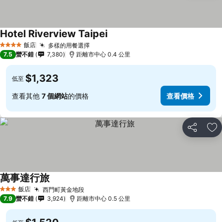
Hotel Riverview Taipei
飯店
多樣的用餐選擇
4 星級
7.5
蠻不錯
7,380
距離市中心 0.4 公里
$1,323
低至
查看其他
7 個網站
的價格
查看價格
分享
加
萬事達行旅
飯店
西門町黃金地段
3 星級
7.9
蠻不錯
3,924
距離市中心 0.5 公里