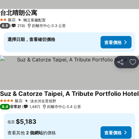
台北晴朗公寓
飯店
獨立客廳配置
2 星級
6.9
219
距離市中心 0.3 公里
選擇日期，查看確切價格
查看價格
分享
加
Suz & Catorze Taipei, A Tribute Portfolio Hotel
飯店
淡水河全景視野
4 星級
8.4
非常好
1,487
距離市中心 0.4 公里
$5,183
低至
查看其他
2 個網站
的價格
查看價格