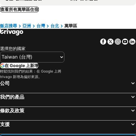
Chengduyiyiyishanglu
E-House Xining Branch
大安區, 台北 飯店
和平區, 台中地區 飯店
查看所有萬華區住宿
東第旅店 - 臺北
E-House 155
瑞芳區, 新北市 飯店
五結鄉, 宜蘭 飯店
Nei Jiang Hotel
璞漣商旅西門店
飯店搜尋
亞洲
台灣
台北
萬華區
大園鄉, 桃園地區 飯店
南港區, 台北 飯店
Pai Yueh
Airline Inn Taipei Ximen
新店區, 新北市 飯店
中和區, 新北市 飯店
Hongzhoulushehz Hotel
Sunrise Business Ximen
Facebook
Twitter
Insta
Yo
士林區, 台北 飯店
三重區, 新北市 飯店
Deja Vu Hotel
Cat Tail Pocket Inn Ximen
選擇您的國家
台北市區, 台北 飯店
礁溪鄉, 宜蘭 飯店
Wonderwall Ximending
Click - Ximending Branch
桃園市區, 桃園地區 飯店
宜蘭市區, 宜蘭 飯店
千慧商務旅館
老爺大酒店
在 Google 上新增
中正區, 台北 飯店
基隆市區, 基隆 飯店
輕鬆找到我們的結果：在 Google 上將
Nikko Business
Re-Change Hotel Taipei
trivago 新增為偏好來源。
新竹市區, 新竹地區 飯店
羅東市, 宜蘭 飯店
福泰桔子商旅
公司
中山區, 台北 飯店
台中市區, 台中地區 飯店
我們的產品
高雄市區, 高雄地區 飯店
台南市區, 台南地區 飯店
台東市區, 台東 飯店
恆春, 屏東 飯店
條款及政策
花蓮市, 花蓮 飯店
嘉義市區, 嘉義 飯店
支援