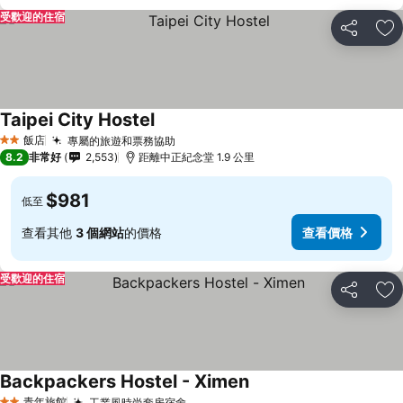
受歡迎的住宿
分享
加
Taipei City Hostel
飯店
專屬的旅遊和票務協助
2 星級
8.2
非常好
2,553
距離中正紀念堂 1.9 公里
$981
低至
查看其他
3 個網站
的價格
查看價格
受歡迎的住宿
分享
加
Backpackers Hostel - Ximen
青年旅館
工業風時尚套房宿舍