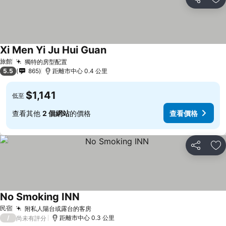
分享
加
Xi Men Yi Ju Hui Guan
旅館
獨特的房型配置
5.5
865
距離市中心 0.4 公里
$1,141
低至
查看其他
2 個網站
的價格
查看價格
分享
加
No Smoking INN
民宿
附私人陽台或露台的客房
/
距離市中心 0.3 公里
尚未有評分