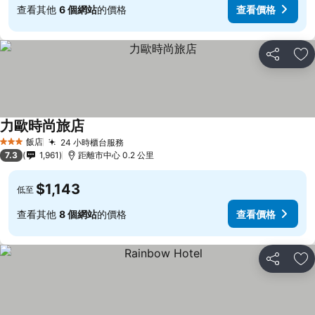
查看其他
6 個網站
的價格
查看價格
分享
加
力歐時尚旅店
飯店
24 小時櫃台服務
3 星級
7.3
1,961
距離市中心 0.2 公里
$1,143
低至
查看其他
8 個網站
的價格
查看價格
分享
加