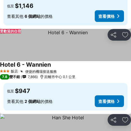
$1,146
低至
查看其他
6 個網站
的價格
查看價格
受歡迎的住宿
分享
加
Hotel 6 - Wannien
飯店
便捷的機場接送服務
3 星級
7.8
蠻不錯
7,866
距離市中心 0.1 公里
$947
低至
查看其他
2 個網站
的價格
查看價格
分享
加