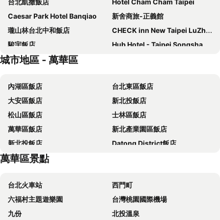
台北凱撒飯店
Hotel Cham Cham Taipei
Caesar Park Hotel Banqiao
新舍商旅-正義館
瓏山林台北中和飯店
CHECK inn New Taipei LuZhou
駿宇飯店
Hub Hotel - Taipei Songshan Airport
城市地區 - 萬華區
The Grand Hotel
福容大飯店 - 台北二館
德立莊酒店
璽愛商務旅店
內湖區飯店
台北東區飯店
Xi Ke Hotel - Sanchong Branch
Miramar Garden Taipei
大安區飯店
新北投飯店
富裕自由商旅 - 忠孝館
柯達大飯店台北一店
松山區飯店
士林區飯店
FX Hotel Taipei Nanjing East Road Branch
福容大飯店淡水漁人碼頭
萬華區飯店
新北產業園區飯店
Hotel Fun - Linsen
Yidear Hotel
新北投飯店
Datong District飯店
麗京棧酒店
CHIENTAN Youth Hotel
萬華區景點
台北天成大飯店
Mayer Inn
HiONE Holiday Hotel Taipei
Via Hotel Breeze
台北火車站
西門町
Forte Hotel Xizhi
Beauty Hotels Taipei - Hotel Bchic
六福村主題遊樂園
台灣桃園國際機場
Finders Hotel
梅樓商務驛站
九份
北投溫泉
首都大飯店 - 松山館
Brother Hotel