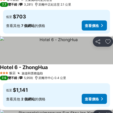
2 星級
7.7
蠻不錯
3,281
距離中正紀念堂 2.1 公里
$703
低至
查看其他
7 個網站
的價格
查看價格
分享
加
Hotel 6 - ZhongHua
飯店
旅遊和票務協助
3 星級
7.5
蠻不錯
5,959
距離市中心 0.4 公里
$1,141
低至
查看其他
2 個網站
的價格
查看價格