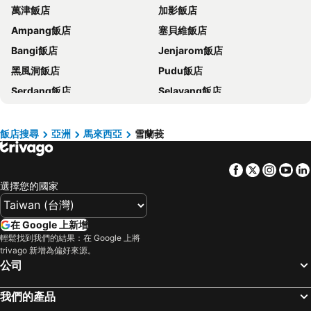
萬津飯店
加影飯店
桃園地區飯店
基隆飯店
Ampang飯店
塞貝維飯店
新竹地區飯店
澎湖飯店
Bangi飯店
Jenjarom飯店
苗栗縣飯店
金門飯店
黑風洞飯店
Pudu飯店
彰化地區飯店
雲林飯店
Serdang飯店
Selayang飯店
台灣飯店
近畿飯店
甲洞飯店
烏魯冷岳飯店
新北市飯店
屏東飯店
Setapak飯店
Sungai Besar飯店
澳門飯店
濟州飯店
飯店搜尋
亞洲
馬來西亞
雪蘭莪
撓萬飯店
京都府飯店
Facebook
Twitter
Insta
Yo
選擇您的國家
在 Google 上新增
輕鬆找到我們的結果：在 Google 上將
trivago 新增為偏好來源。
公司
我們的產品