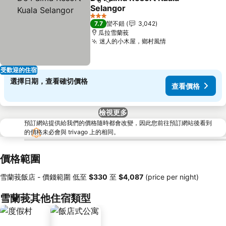
分享
加入我的最愛
Selangor
3 星級
7.7
蠻不錯
3,042
瓜拉雪蘭莪
迷人的小木屋，鄉村風情
受歡迎的住宿
選擇日期，查看確切價格
查看價格
檢視更多
預訂網站提供給我們的價格隨時都會改變，因此您前往預訂網站後看到
的價格未必會與 trivago 上的相同。
價格範圍
雪蘭莪飯店 -
價錢範圍
低至
‎$330
至
‎$4,087
(price per night)
雪蘭莪其他住宿類型