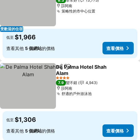
8.3
非常好
13,775
莎阿南
策略性的市中心位置
受歡迎的住宿
$1,966
低至
查看其他
5 個網站
的價格
查看價格
De Palma Hotel Shah
分享
加入我的最愛
Alam
4 星級
7.9
蠻不錯
4,943
莎阿南
舒適的戶外游泳池
$1,306
低至
查看其他
5 個網站
的價格
查看價格