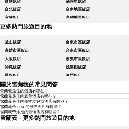
首爾飯店
福岡市飯店
台北飯店
台南地區飯店
宜蘭飯店
高雄地區飯店
更多熱門旅遊目的地
台東飯店
台中地區飯店
釜山飯店
台東市區飯店
高雄市區飯店
台南市區飯店
大阪飯店
嘉義市區飯店
沖繩飯店
礁溪鄉飯店
曼谷飯店
澳門飯店
關於雪蘭莪的常見問答
香港飯店
那霸飯店
雪蘭莪最佳的酒店有哪些？
羅東市飯店
新加坡飯店
雪蘭莪最佳的豪華酒店有哪些？
板橋區飯店
名古屋飯店
雪蘭莪最佳的寵物友好型酒店有哪些？
雪蘭莪帶 spa 的最佳酒店有哪些？
京都飯店
北投飯店
雪蘭莪帶泳池的最佳酒店有哪些？
雪蘭莪 - 更多熱門旅遊目的地
西屯區飯店
花蓮飯店
嘉義飯店
南投飯店