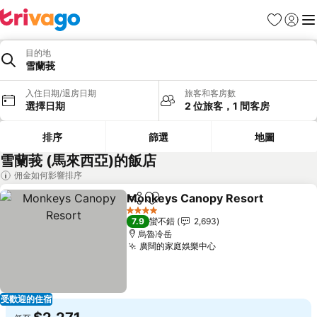
我的最愛
登入
選
目的地
雪蘭莪
入住日期/退房日期
旅客和客房數
選擇日期
2 位旅客，1 間客房
排序
篩選
地圖
雪蘭莪 (馬來西亞)的飯店
佣金如何影響排序
Monkeys Canopy Resort
分享
加入我的最愛
4 星級
7.9
蠻不錯
2,693
烏魯冷岳
廣闊的家庭娛樂中心
受歡迎的住宿