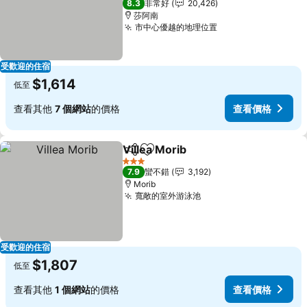
8.3
非常好
20,426
莎阿南
市中心優越的地理位置
受歡迎的住宿
$1,614
低至
查看其他
7 個網站
的價格
查看價格
Villea Morib
分享
加入我的最愛
3 星級
7.9
蠻不錯
3,192
Morib
寬敞的室外游泳池
受歡迎的住宿
$1,807
低至
查看其他
1 個網站
的價格
查看價格