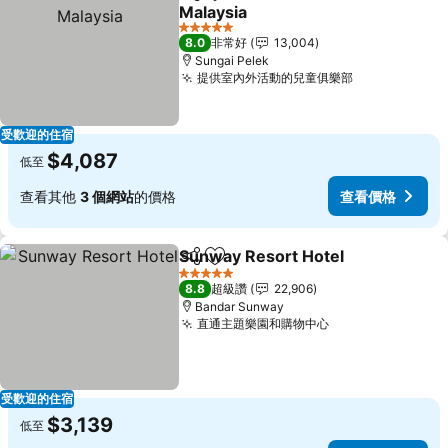
分享
加入我的最愛
Malaysia
5 星級
8.0
非常好
13,004
Sungai Pelek
提供室內外活動的兒童俱樂部
受歡迎的住宿
$4,087
低至
查看其他
3 個網站
的價格
查看價格
Sunway Resort Hotel
分享
加入我的最愛
5 星級
8.8
超級讚
22,906
Bandar Sunway
直通主題樂園和購物中心
受歡迎的住宿
$3,139
低至