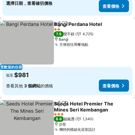
選擇日期，查看確切價格
查看價格
Bangi Perdana Hotel
分享
加入我的最愛
2 星級
7.9
蠻不錯
4,725
Bangi
方便前往用餐地點
受歡迎的住宿
$981
低至
查看其他
3 個網站
的價格
查看價格
Seeds Hotel Premier The
分享
加入我的最愛
Mines Seri Kembangan
3 星級
8.6
超級讚
1,340
沙登
獨特的模組化浴室設計