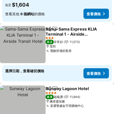
$1,604
低至
查看其他
6 個網站
的價格
查看價格
Sama-Sama Express KLIA
分享
加入我的最愛
Terminal 1 - Airside
Transit Hotel
3 星級
8.2
非常好
11,573
雪邦
寬敞舒適的客房
選擇日期，查看確切價格
查看價格
Sunway Lagoon Hotel
分享
加入我的最愛
4 星級
8.9
超級讚
11,944
佩塔靈加雅
直通雙威金字塔購物中心