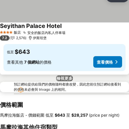
Seyithan Palace Hotel
飯店
安全的飯店內私人停車場
4 星級
7.2
2,576
伊斯坦堡
$643
低至
查看其他
7 個網站
的價格
查看價格
檢視更多
預訂網站提供給我們的價格隨時都會改變，因此您前往預訂網站後看到
的價格未必會與 trivago 上的相同。
價格範圍
馬摩拉海飯店 -
價錢範圍
低至
‎$643
至
‎$28,257
(price per night)
馬摩拉海其他住宿類型