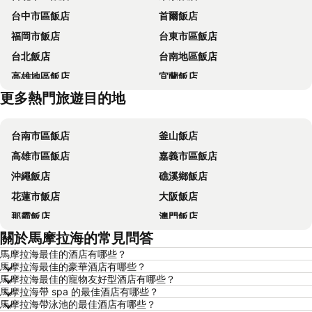
台中市區飯店
首爾飯店
福岡市飯店
台東市區飯店
台北飯店
台南地區飯店
高雄地區飯店
宜蘭飯店
更多熱門旅遊目的地
台中地區飯店
台東飯店
台南市區飯店
釜山飯店
高雄市區飯店
嘉義市區飯店
沖繩飯店
礁溪鄉飯店
花蓮市飯店
大阪飯店
那霸飯店
澳門飯店
關於馬摩拉海的常見問答
新加坡飯店
香港飯店
馬摩拉海最佳的酒店有哪些？
京都飯店
曼谷飯店
馬摩拉海最佳的豪華酒店有哪些？
恆春飯店
北投飯店
馬摩拉海最佳的寵物友好型酒店有哪些？
馬摩拉海帶 spa 的最佳酒店有哪些？
羅東市飯店
名古屋飯店
馬摩拉海帶泳池的最佳酒店有哪些？