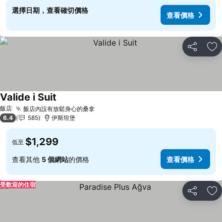
選擇日期，查看確切價格
查看價格
分享
加
Valide i Suit
飯店
飯店內設有放鬆身心的桑拿
6.4
585
伊斯坦堡
$1,299
低至
查看其他
5 個網站
的價格
查看價格
受歡迎的住宿
分享
加