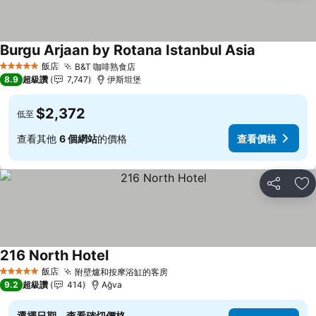
Burgu Arjaan by Rotana Istanbul Asia
飯店
B&T 咖啡熟食店
5 星級
8.9
超級讚
7,747
伊斯坦堡
$2,372
低至
查看其他
6 個網站
的價格
查看價格
分享
加
216 North Hotel
飯店
附壁爐和按摩浴缸的客房
5 星級
9.2
超級讚
414
Ağva
選擇日期，查看確切價格