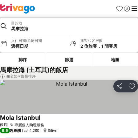
我的最愛
登入
選
目的地
馬摩拉海
入住日期/退房日期
旅客和客房數
選擇日期
2 位旅客，1 間客房
排序
篩選
地圖
馬摩拉海 (土耳其)的飯店
佣金如何影響排序
分享
加
Mola Istanbul
飯店
專屬個人助理服務
9.5
超級讚
4,280
Silivri