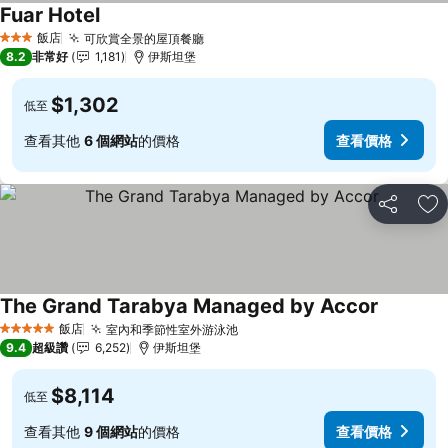
Fuar Hotel
飯店
可欣賞全景的屋頂餐廳
3 星級
8.2
非常好
1,181
伊斯坦堡
$1,302
低至
查看其他
6 個網站
的價格
查看價格
分享
加
The Grand Tarabya Managed by Accor
飯店
室內和季節性室外游泳池
5 星級
9.4
超級讚
6,252
伊斯坦堡
$8,114
低至
查看其他
9 個網站
的價格
查看價格