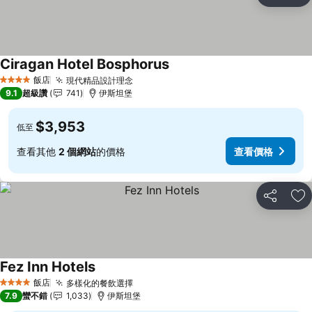
加
Ciragan Hotel Bosphorus
飯店
現代精品設計理念
4 星級
9.1
超級讚
741
伊斯坦堡
$3,953
低至
查看其他
2 個網站
的價格
查看價格
分享
加
Fez Inn Hotels
飯店
多樣化的餐飲選擇
4 星級
7.9
蠻不錯
1,033
伊斯坦堡