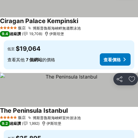
Ciragan Palace Kempinski
飯店
博斯普魯斯海峽畔無邊際泳池
5 星級
9.4
超級讚
19,708
伊斯坦堡
$19,064
低至
查看其他
7 個網站
的價格
查看價格
分享
加
The Peninsula Istanbul
飯店
博斯普魯斯海峽畔室外游泳池
5 星級
9.2
超級讚
1,992
伊斯坦堡