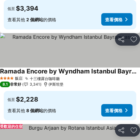
$3,394
低至
查看其他
2 個網站
的價格
查看價格
分享
加
Ramada Encore by Wyndham Istanbul Bayrampasa
飯店
十三樓露台咖啡廳
4 星級
8.1
非常好
3,341
伊斯坦堡
$2,228
低至
查看其他
8 個網站
的價格
查看價格
受歡迎的住宿
分享
加