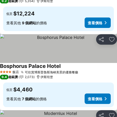
9.2
超級讚
5,354
伊斯坦堡
$12,224
低至
查看其他
9 個網站
的價格
查看價格
分享
加
Bosphorus Palace Hotel
飯店
可欣賞博斯普魯斯海峽美景的優雅餐廳
4 星級
9.4
超級讚
2,073
伊斯坦堡
$4,460
低至
查看其他
7 個網站
的價格
查看價格