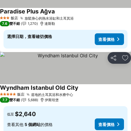
Paradise Plus Ağva
飯店
放鬆身心的熱水浴缸和土耳其浴
3 星級
7.6
蠻不錯
1,270
達斯勒
選擇日期，查看確切價格
查看價格
分享
加
Wyndham Istanbul Old City
飯店
道地的土耳其浴和水療中心
5 星級
7.7
蠻不錯
5,688
伊斯坦堡
$2,640
低至
查看其他
5 個網站
的價格
查看價格