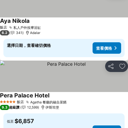
Aya Nikola
飯店
私人戶外按摩浴缸
6.2
341
Adalar
選擇日期，查看確切價格
查看價格
分享
加
Pera Palace Hotel
飯店
Agatha 餐廳的融合菜餚
5 星級
9.3
超級讚
12,599
伊斯坦堡
$6,857
低至