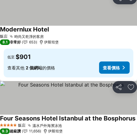
分享
加
Modernlux Hotel
飯店
時尚又乾淨的客房
8.1
非常好
653
伊斯坦堡
$901
低至
查看其他
2 個網站
的價格
查看價格
分享
加
Four Seasons Hotel Istanbul at the Bosphorus
飯店
溫水戶外海濱泳池
5 星級
9.3
超級讚
11,656
伊斯坦堡