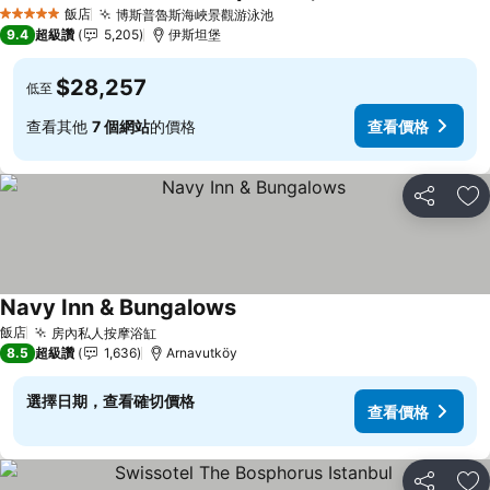
飯店
博斯普魯斯海峽景觀游泳池
5 星級
9.4
超級讚
5,205
伊斯坦堡
$28,257
低至
查看其他
7 個網站
的價格
查看價格
分享
加
Navy Inn & Bungalows
飯店
房內私人按摩浴缸
8.5
超級讚
1,636
Arnavutköy
選擇日期，查看確切價格
查看價格