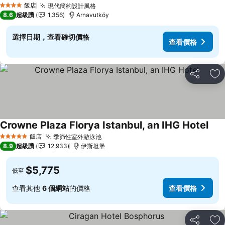
飯店
現代簡約設計風格
4 星級
8.6
超級讚
1,356
Arnavutköy
選擇日期，查看確切價格
查看價格
分享
加
Crowne Plaza Florya Istanbul, an IHG Hotel
飯店
季節性室外游泳池
5 星級
8.9
超級讚
12,933
伊斯坦堡
$5,775
低至
查看其他
6 個網站
的價格
查看價格
分享