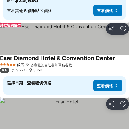
$25,895
低至
查看其他
5 個網站
的價格
查看價格
受歡迎的住宿
分享
加
Eser Diamond Hotel & Convention Center
飯店
多樣化的自助餐和單點餐飲
5 星級
6.8
3,224
Silivri
選擇日期，查看確切價格
查看價格
分享
加