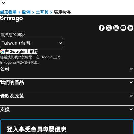
淡水區飯店
花蓮飯店
嘉義飯店
南投飯店
飯店搜尋
歐洲
土耳其
馬摩拉海
澎湖飯店
基隆飯店
Facebook
Twitter
Insta
Yo
桃園地區飯店
台灣飯店
選擇您的國家
新竹地區飯店
彰化地區飯店
東京都飯店
苗栗縣飯店
在 Google 上新增
金門飯店
雲林飯店
輕鬆找到我們的結果：在 Google 上將
trivago 新增為偏好來源。
屏東飯店
新北市飯店
公司
胡志明市飯店
京都府飯店
神奈川縣飯店
我們的產品
條款及政策
支援
登入享受會員專屬優惠