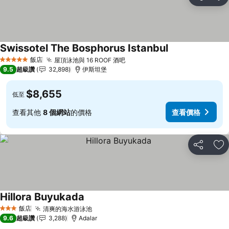
分享
加
Swissotel The Bosphorus Istanbul
飯店
屋頂泳池與 16 ROOF 酒吧
5 星級
9.5
超級讚
32,898
伊斯坦堡
$8,655
低至
查看其他
8 個網站
的價格
查看價格
分享
加
Hillora Buyukada
飯店
清爽的海水游泳池
3 星級
9.6
超級讚
3,288
Adalar