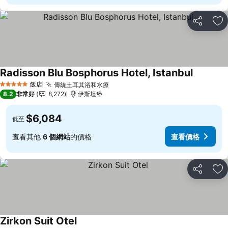
分享
加
Radisson Blu Bosphorus Hotel, Istanbul
飯店
傳統土耳其浴和水療
5 星級
8.2
非常好
8,272
伊斯坦堡
$6,084
低至
查看其他
6 個網站
的價格
查看價格
分享
加
Zirkon Suit Otel