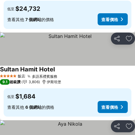
$24,732
低至
查看其他
7 個網站
的價格
查看價格
分享
加
Sultan Hamit Hotel
飯店
多語系禮賓服務
5 星級
9.1
超級讚
3,806
伊斯坦堡
$1,684
低至
查看其他
6 個網站
的價格
查看價格
分享
加