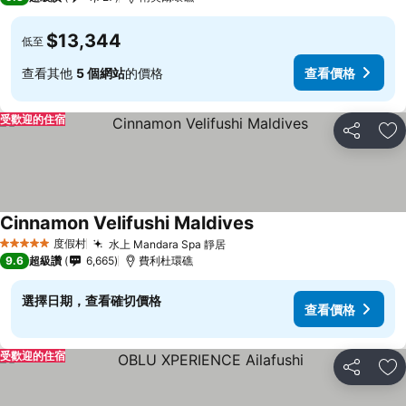
$13,344
低至
查看其他
5 個網站
的價格
查看價格
受歡迎的住宿
分享
加
Cinnamon Velifushi Maldives
度假村
水上 Mandara Spa 靜居
5 星級
9.6
超級讚
6,665
費利杜環礁
選擇日期，查看確切價格
查看價格
受歡迎的住宿
分享
加