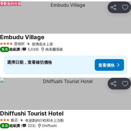
受歡迎的住宿
分享
加
Embudu Village
度假村
玻璃底水上屋
4 星級
9.0
超級讚
5,039
南美爾環礁
選擇日期，查看確切價格
查看價格
分享
加
Dhiffushi Tourist Hotel
飯店
有規劃的行程和水上活動
3 星級
9.0
超級讚
223
Dhiffushi