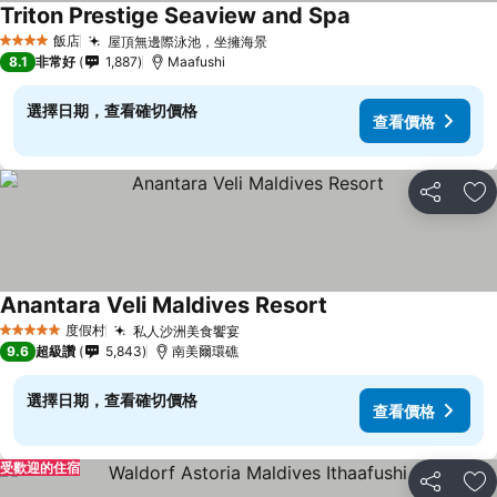
Triton Prestige Seaview and Spa
飯店
屋頂無邊際泳池，坐擁海景
4 星級
8.1
非常好
1,887
Maafushi
選擇日期，查看確切價格
查看價格
分享
加
Anantara Veli Maldives Resort
度假村
私人沙洲美食饗宴
5 星級
9.6
超級讚
5,843
南美爾環礁
選擇日期，查看確切價格
查看價格
受歡迎的住宿
分享
加