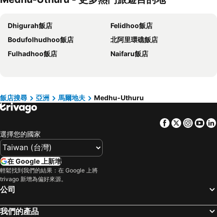
嘉義飯店
南投飯店
Dhigurah飯店
Felidhoo飯店
桃園地區飯店
基隆飯店
Bodufolhudhoo飯店
北阿里環礁飯店
新竹地區飯店
澎湖飯店
Fulhadhoo飯店
Naifaru飯店
苗栗縣飯店
金門飯店
彰化地區飯店
雲林飯店
台灣飯店
近畿飯店
新北市飯店
屏東飯店
飯店搜尋
亞洲
馬爾地夫
Medhu-Uthuru
澳門飯店
濟州飯店
Facebook
Twitter
Insta
Yo
京都府飯店
選擇您的國家
在 Google 上新增
輕鬆找到我們的結果：在 Google 上將
trivago 新增為偏好來源。
公司
我們的產品