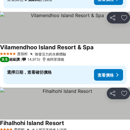
分享
加
Vilamendhoo Island Resort & Spa
度假村
煥發活力的水療體驗
5 星級
9.5
超級讚
14,973
南阿里環礁
選擇日期，查看確切價格
查看價格
分享
加
Fihalhohi Island Resort
度假村
水上屋可直接進入潟湖