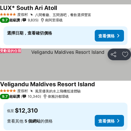
LUX* South Ari Atoll
度假村
八間餐廳、五間酒吧，餐飲選擇豐富
5 星級
9.7
超級讚
9,835
南阿里環礁
選擇日期，查看確切價格
查看價格
受歡迎的住宿
分享
加
Veligandu Maldives Resort Island
度假村
風景優美的水上飛機抵達體驗
5 星級
9.7
超級讚
10,340
偉雅詩都環礁
$12,310
低至
查看其他
5 個網站
的價格
查看價格