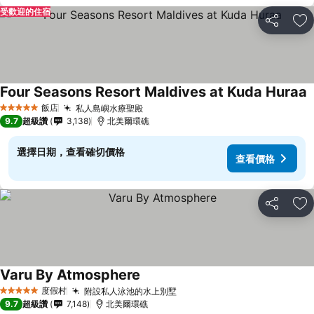
受歡迎的住宿
分享
加
Four Seasons Resort Maldives at Kuda Huraa
飯店
私人島嶼水療聖殿
5 星級
9.7
超級讚
3,138
北美爾環礁
選擇日期，查看確切價格
查看價格
分享
加
Varu By Atmosphere
度假村
附設私人泳池的水上別墅
5 星級
9.7
超級讚
7,148
北美爾環礁