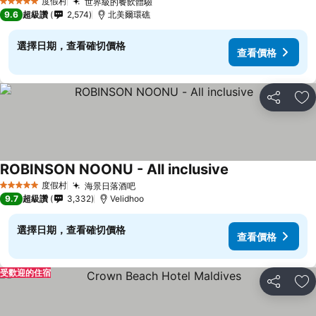
度假村
世界級的餐飲體驗
5 星級
9.6
超級讚
2,574
北美爾環礁
選擇日期，查看確切價格
查看價格
分享
加
ROBINSON NOONU - All inclusive
度假村
海景日落酒吧
5 星級
9.7
超級讚
3,332
Velidhoo
選擇日期，查看確切價格
查看價格
受歡迎的住宿
分享
加