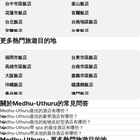
台中市區飯店
釜山飯店
花蓮市飯店
首爾飯店
台北飯店
台南地區飯店
宜蘭飯店
台東飯店
更多熱門旅遊目的地
台中地區飯店
花蓮飯店
福岡市飯店
台東市區飯店
高雄市區飯店
台南市區飯店
大阪飯店
嘉義市區飯店
沖繩飯店
礁溪鄉飯店
曼谷飯店
澳門飯店
關於Medhu-Uthuru的常見問答
香港飯店
那霸飯店
Medhu-Uthuru最佳的酒店有哪些？
羅東市飯店
新加坡飯店
Medhu-Uthuru最佳的豪華酒店有哪些？
板橋區飯店
名古屋飯店
Medhu-Uthuru最佳的寵物友好型酒店有哪些？
Medhu-Uthuru帶 spa 的最佳酒店有哪些？
京都飯店
北投飯店
Medhu-Uthuru帶泳池的最佳酒店有哪些？
Medhu-Uthuru - 更多熱門旅遊目的地
西屯區飯店
高雄地區飯店