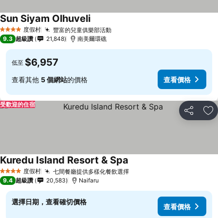
Sun Siyam Olhuveli
度假村
豐富的兒童俱樂部活動
4 星級
9.3
超級讚
21,848
南美爾環礁
$6,957
低至
查看其他
5 個網站
的價格
查看價格
受歡迎的住宿
分享
加
Kuredu Island Resort & Spa
度假村
七間餐廳提供多樣化餐飲選擇
4 星級
9.4
超級讚
20,583
Naifaru
選擇日期，查看確切價格
查看價格