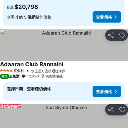
$20,798
低至
查看其他
5 個網站
的價格
查看價格
分享
加
Adaaran Club Rannalhi
度假村
水上屋可直接通往海洋
4 星級
9.2
超級讚
12,857
南美爾環礁
選擇日期，查看確切價格
查看價格
受歡迎的住宿
分享
加