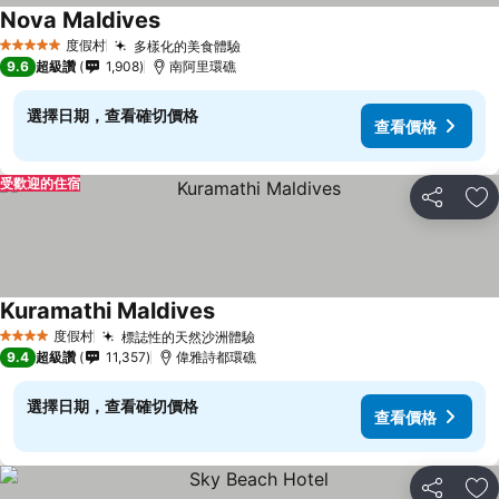
Nova Maldives
度假村
多樣化的美食體驗
5 星級
9.6
超級讚
1,908
南阿里環礁
選擇日期，查看確切價格
查看價格
受歡迎的住宿
分享
加
Kuramathi Maldives
度假村
標誌性的天然沙洲體驗
4 星級
9.4
超級讚
11,357
偉雅詩都環礁
選擇日期，查看確切價格
查看價格
分享