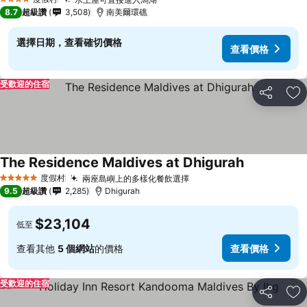
4 星級
8.7
超級讚
3,508
南美爾環礁
選擇日期，查看確切價格
查看價格
受歡迎的住宿
分享
加
The Residence Maldives at Dhigurah
度假村
兩座島嶼上的多樣化餐飲選擇
5 星級
9.5
超級讚
2,285
Dhigurah
$23,104
低至
查看其他
5 個網站
的價格
查看價格
受歡迎的住宿
分享
加