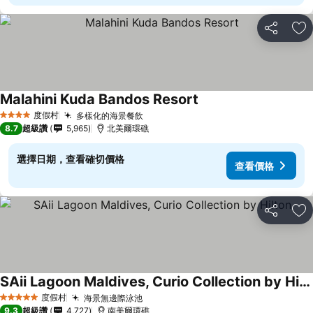
分享
加
Malahini Kuda Bandos Resort
度假村
多樣化的海景餐飲
4 星級
8.7
超級讚
5,965
北美爾環礁
選擇日期，查看確切價格
查看價格
分享
加
SAii Lagoon Maldives, Curio Collection by Hilton
度假村
海景無邊際泳池
5 星級
9.3
超級讚
4,727
南美爾環礁