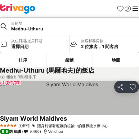
我的最愛
登入
選
目的地
Medhu-Uthuru
入住日期/退房日期
旅客和客房數
選擇日期
2 位旅客，1 間客房
排序
篩選
地圖
Medhu-Uthuru (馬爾地夫)的飯店
佣金如何影響排序
受歡迎的住宿
分享
加
Siyam World Maldives
度假村
隱身於鬱鬱蔥蔥的植被中的世界級水療中心
5 星級
9.5
超級讚
9,460
Velidhoo