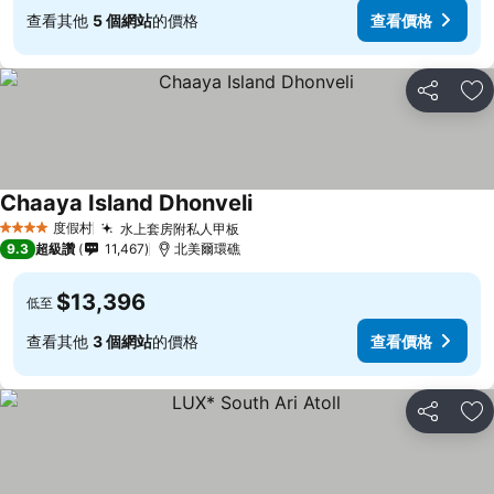
查看其他
5 個網站
的價格
查看價格
分享
加
Chaaya Island Dhonveli
度假村
水上套房附私人甲板
4 星級
9.3
超級讚
11,467
北美爾環礁
$13,396
低至
查看其他
3 個網站
的價格
查看價格
分享
加