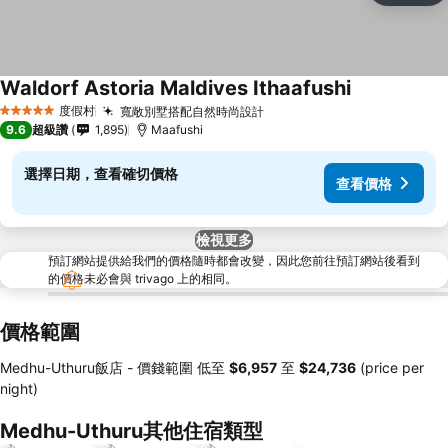
Waldorf Astoria Maldives Ithaafushi
度假村
寬敞別墅搭配自然時尚設計
5 星級
9.6
超級讚
1,895
Maafushi
選擇日期，查看確切價格
查看價格
檢視更多
預訂網站提供給我們的價格隨時都會改變，因此您前往預訂網站後看到
的價格未必會與 trivago 上的相同。
價格範圍
Medhu-Uthuru飯店 -
價錢範圍
低至
‎$6,957
至
‎$24,736
(price per
night)
Medhu-Uthuru其他住宿類型