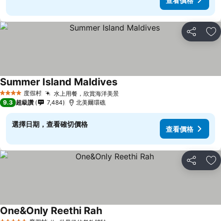
查看價格
分享
加
Summer Island Maldives
度假村
水上用餐，欣賞海洋美景
4 星級
9.3
超級讚
7,484
北美爾環礁
選擇日期，查看確切價格
查看價格
分享
加
One&Only Reethi Rah