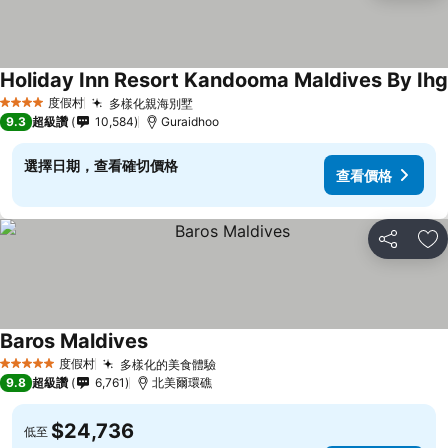
Holiday Inn Resort Kandooma Maldives By Ihg
度假村
多樣化親海別墅
4 星級
9.3
超級讚
10,584
Guraidhoo
選擇日期，查看確切價格
查看價格
分享
加
Baros Maldives
度假村
多樣化的美食體驗
5 星級
9.8
超級讚
6,761
北美爾環礁
$24,736
低至