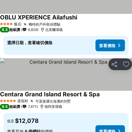
OBLU XPERIENCE Ailafushi
飯店
獨特的戶外衛浴體驗
4 星級
9.3
超級讚
6,829
北美爾環礁
選擇日期，查看確切價格
查看價格
分享
加
Centara Grand Island Resort & Spa
度假村
可直接通往海灘的別墅
5 星級
9.5
超級讚
7,671
南阿里環礁
$12,078
低至
查看其他
6 個網站
的價格
查看價格