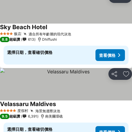
加
Sky Beach Hotel
飯店
適合所有年齡層的現代泳池
4 星級
8.8
超級讚
613
Dhiffushi
選擇日期，查看確切價格
查看價格
分享
加
Velassaru Maldives
度假村
海景無邊際泳池
5 星級
9.5
超級讚
6,391
南美爾環礁
選擇日期，查看確切價格