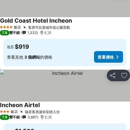
Gold Coast Hotel Incheon
飯店
客房可欣賞城市或公園景觀
4 星級
7.8
蠻不錯
1,332
仁川
$919
低至
查看其他
3 個網站
的價格
查看價格
分享
加
Incheon Airtel
飯店
隔音客房讓你安靜入住
3 星級
7.9
蠻不錯
3,687
仁川