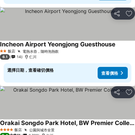
分享
加
Incheon Airport Yeongjong Guesthouse
飯店
電熱水壺，隨時泡熱飲
2 星級
6.1
14
仁川
選擇日期，查看確切價格
查看價格
分享
加
Orakai Songdo Park Hotel, BW Premier Collection
飯店
公園與城市全景
4 星級