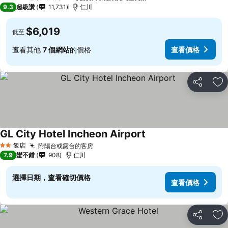
5 星級
9.3
超級讚
11,731
仁川
$6,019
低至
查看其他
7 個網站
的價格
查看價格
分享
加
GL City Hotel Incheon Airport
飯店
附陽台或露台的客房
2 星級
7.9
蠻不錯
908
仁川
選擇日期，查看確切價格
查看價格
分享
加