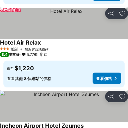
受歡迎的住宿
分享
加
Hotel Air Relax
飯店
鄰近雲西地鐵站
3 星級
8.4
非常好
5,776
仁川
$1,220
低至
查看其他
8 個網站
的價格
查看價格
分享
加
Incheon Airport Hotel Zeumes