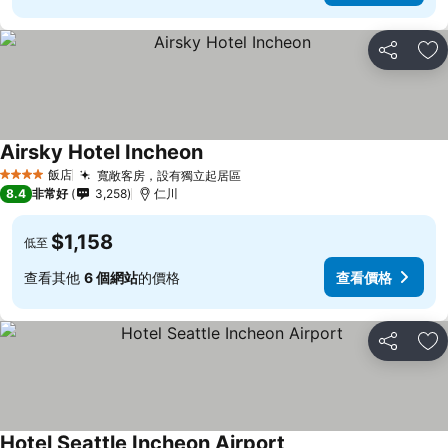
分享
加
Airsky Hotel Incheon
飯店
寬敞客房，設有獨立起居區
4 星級
8.4
非常好
3,258
仁川
$1,158
低至
查看其他
6 個網站
的價格
查看價格
分享
加
Hotel Seattle Incheon Airport