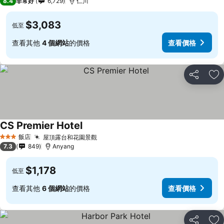
8.4
非常好
6,729
仁川
$3,083
低至
查看其他
4 個網站
的價格
查看價格
分享
加
CS Premier Hotel
飯店
屋頂露台和花園景觀
3 星級
7.3
849
Anyang
$1,178
低至
查看其他
6 個網站
的價格
查看價格