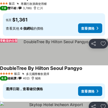
飯店
專屬行政酒廊使用權
3 星級
7.8
蠻不錯
3,786
仁川
$1,361
低至
查看其他
6 個網站
的價格
查看價格
受歡迎的住宿
分享
加
DoubleTree By Hilton Seoul Pangyo
飯店
多元國際餐飲選擇
5 星級
8.8
超級讚
402
城南
選擇日期，查看確切價格
查看價格