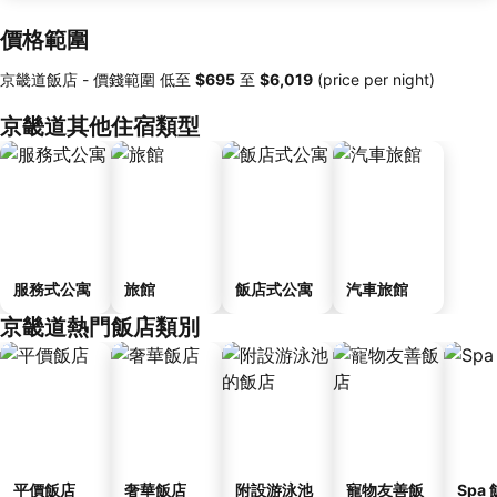
價格範圍
京畿道飯店 -
價錢範圍
低至
‎$695
至
‎$6,019
(price per night)
京畿道其他住宿類型
服務式公寓
旅館
飯店式公寓
汽車旅館
京畿道熱門飯店類別
平價飯店
奢華飯店
附設游泳池
寵物友善飯
Spa