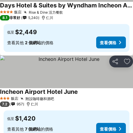
Days Hotel & Suites by Wyndham Incheon Airport
飯店
Rise & Dine 活力餐飲
4 星級
8.1
非常好
5,240
仁川
$2,449
低至
查看其他
2 個網站
的價格
查看價格
分享
加
Incheon Airport Hotel June
飯店
附設咖啡廳和酒吧
3 星級
7.2
957
仁川
$1,420
低至
查看其他
7 個網站
的價格
查看價格