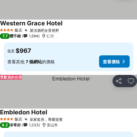
Western Grace Hotel
飯店
屋頂酒吧全景視野
4 星級
7.7
蠻不錯
1,594
仁川
$967
低至
查看其他
7 個網站
的價格
查看價格
受歡迎的住宿
分享
加
Embledon Hotel
飯店
皇家套房，尊榮迎賓
4 星級
8.2
非常好
1,233
安山市