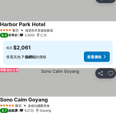
分享
加
Harbor Park Hotel
飯店
海景與市景盡收眼底
4 星級
8.3
非常好
3,500
仁川
$2,061
低至
查看其他
7 個網站
的價格
查看價格
受歡迎的住宿
分享
加
Sono Calm Goyang
飯店
多樣化國際美食
5 星級
8.7
超級讚
6,272
Goyang