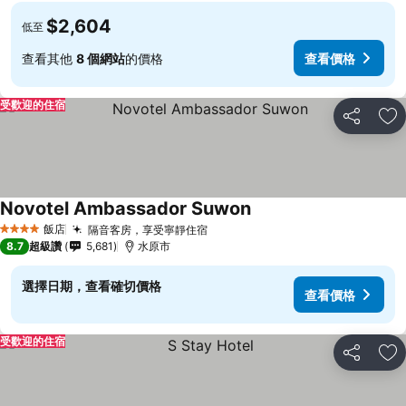
$2,604
低至
查看其他
8 個網站
的價格
查看價格
受歡迎的住宿
分享
加
Novotel Ambassador Suwon
飯店
隔音客房，享受寧靜住宿
4 星級
8.7
超級讚
5,681
水原市
選擇日期，查看確切價格
查看價格
受歡迎的住宿
分享
加