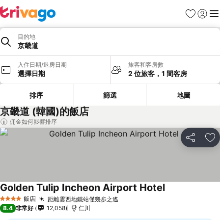
我的最愛
登入
選
目的地
京畿道
入住日期/退房日期
旅客和客房數
選擇日期
2 位旅客，1 間客房
排序
篩選
地圖
京畿道 (韓國)的飯店
佣金如何影響排序
分享
加
Golden Tulip Incheon Airport Hotel
飯店
距離雲西地鐵站僅幾步之遙
4 星級
8.4
非常好
12,058
仁川