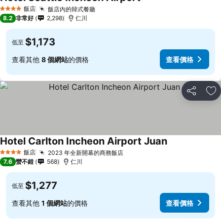
飯店
飯店內的韓式餐廳
4 星級
8.2
非常好
2,298
仁川
$1,173
低至
查看其他
8 個網站
的價格
查看價格
分享
加
Hotel Carlton Incheon Airport Juan
飯店
2023 年全新開幕的商務飯店
4 星級
7.6
蠻不錯
568
仁川
$1,277
低至
查看其他
1 個網站
的價格
查看價格