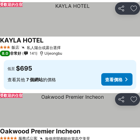
受歡迎的住宿
分享
加
KAYLA HOTEL
飯店
私人陽台或露台選擇
3 星級
8.0
非常好
141
Uijeongbu
$695
低至
查看其他
7 個網站
的價格
查看價格
受歡迎的住宿
分享
加
Oakwood Premier Incheon
服務式公寓
每個房間都能欣賞高空美景