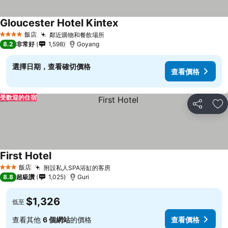
Gloucester Hotel Kintex
飯店
鄰近購物和餐飲場所
4 星級
8.2
非常好
1,598
Goyang
選擇日期，查看確切價格
查看價格
受歡迎的住宿
分享
加
First Hotel
飯店
附設私人SPA浴缸的客房
3 星級
8.8
超級讚
1,025
Guri
$1,326
低至
查看其他
6 個網站
的價格
查看價格