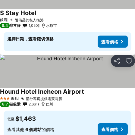
S Stay Hotel
飯店
附備品的私人衛浴
8.4
非常好
1,050
水原市
選擇日期，查看確切價格
查看價格
分享
加
Hound Hotel Incheon Airport
飯店
部分客房提供電競電腦
3 星級
8.7
超級讚
2,661
仁川
$1,463
低至
查看其他
6 個網站
的價格
查看價格