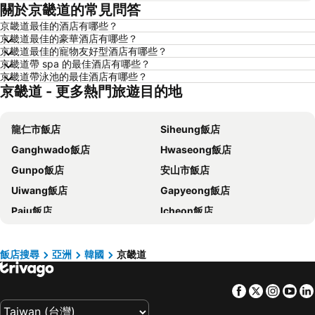
關於京畿道的常見問答
香港飯店
那霸飯店
京畿道最佳的酒店有哪些？
羅東市飯店
新加坡飯店
京畿道最佳的豪華酒店有哪些？
板橋區飯店
名古屋飯店
京畿道最佳的寵物友好型酒店有哪些？
京畿道帶 spa 的最佳酒店有哪些？
京都飯店
北投飯店
京畿道帶泳池的最佳酒店有哪些？
京畿道 - 更多熱門旅遊目的地
西屯區飯店
花蓮飯店
嘉義飯店
南投飯店
龍仁市飯店
Siheung飯店
桃園地區飯店
基隆飯店
Ganghwado飯店
Hwaseong飯店
新竹地區飯店
澎湖飯店
Gunpo飯店
安山市飯店
苗栗縣飯店
金門飯店
Uiwang飯店
Gapyeong飯店
彰化地區飯店
雲林飯店
Paju飯店
Icheon飯店
台灣飯店
近畿飯店
Namyangju飯店
Gwangju飯店
新北市飯店
屏東飯店
Hanam飯店
Pocheon飯店
澳門飯店
濟州飯店
飯店搜尋
亞洲
韓國
京畿道
Gwacheon飯店
Yeoju飯店
京都府飯店
Facebook
Twitter
Insta
Yo
東豆川飯店