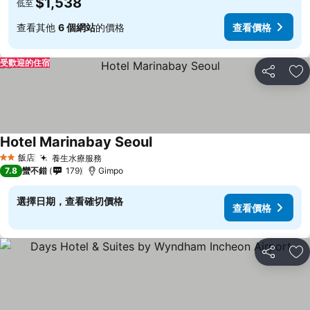
$1,538
低至
查看其他
6 個網站
的價格
查看價格
受歡迎的住宿
分享
加
Hotel Marinabay Seoul
飯店
養生水療服務
2 星級
7.8
蠻不錯
179
Gimpo
選擇日期，查看確切價格
查看價格
分享
加