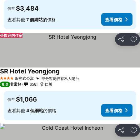
$3,484
低至
查看其他
7 個網站
的價格
查看價格
受歡迎的住宿
分享
加
SR Hotel Yeongjong
服務式公寓
部分客房設有私人陽台
4 星級
8.0
非常好
658
仁川
$1,066
低至
查看其他
4 個網站
的價格
查看價格
分享
加