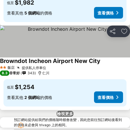
$1,982
低至
查看其他
5 個網站
的價格
查看價格
分享
加
Browndot Incheon Airport New City
飯店
提供私人停車位
2 星級
8.3
非常好
343
仁川
$1,254
低至
查看其他
2 個網站
的價格
查看價格
檢視更多
預訂網站提供給我們的價格隨時都會改變，因此您前往預訂網站後看到
的價格未必會與 trivago 上的相同。