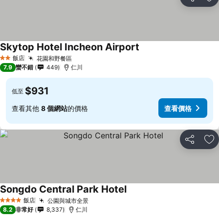
分享
加
Skytop Hotel Incheon Airport
飯店
花園和野餐區
2 星級
7.9
蠻不錯
449
仁川
$931
低至
查看其他
8 個網站
的價格
查看價格
分享
加
Songdo Central Park Hotel
飯店
公園與城市全景
4 星級
8.2
非常好
8,337
仁川