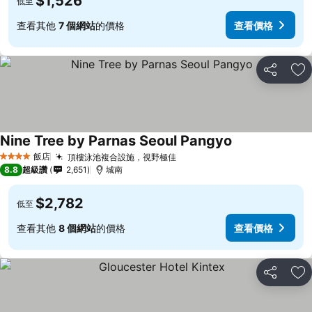
$1,526
低至
查看其他
7 個網站
的價格
查看價格
分享
加
Nine Tree by Parnas Seoul Pangyo
飯店
頂樓泳池複合設施，視野極佳
4 星級
8.8
超級讚
2,651
城南
$2,782
低至
查看其他
8 個網站
的價格
查看價格
分享
加