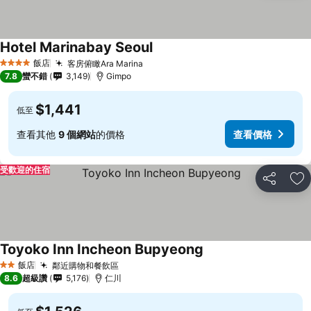
Hotel Marinabay Seoul
飯店
客房俯瞰Ara Marina
4 星級
7.8
蠻不錯
3,149
Gimpo
$1,441
低至
查看其他
9 個網站
的價格
查看價格
受歡迎的住宿
分享
加
Toyoko Inn Incheon Bupyeong
飯店
鄰近購物和餐飲區
2 星級
8.6
超級讚
5,176
仁川