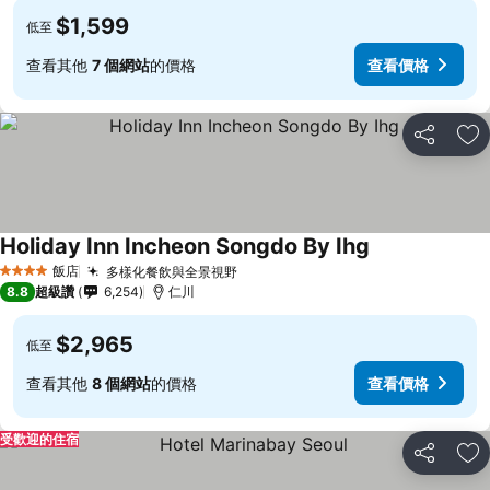
$1,599
低至
查看其他
7 個網站
的價格
查看價格
分享
加
Holiday Inn Incheon Songdo By Ihg
飯店
多樣化餐飲與全景視野
4 星級
8.8
超級讚
6,254
仁川
$2,965
低至
查看其他
8 個網站
的價格
查看價格
受歡迎的住宿
分享
加