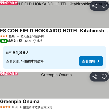
受歡迎的住宿
分享
加
ES CON FIELD HOKKAIDO HOTEL Kitahiroshima Station
查看價格
飯店
私人桑拿和健身房
查看價格
3 星級
8.1
非常好
1,685
北檜山
$1,397
低至
查看其他
4 個網站
的價格
查看價格
受歡迎的住宿
分享
加
Greenpia Onuma
查看價格
飯店
附設滑水道的室內泳池
查看價格
4 星級