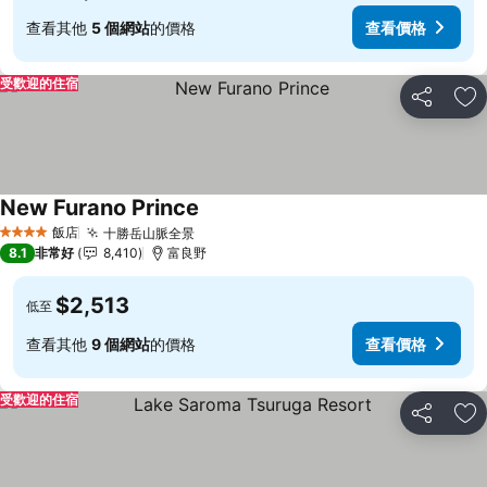
查看其他
5 個網站
的價格
查看價格
受歡迎的住宿
分享
加
New Furano Prince
查看價格
飯店
十勝岳山脈全景
查看價格
4 星級
8.1
非常好
8,410
富良野
$2,513
低至
查看其他
9 個網站
的價格
查看價格
受歡迎的住宿
分享
加