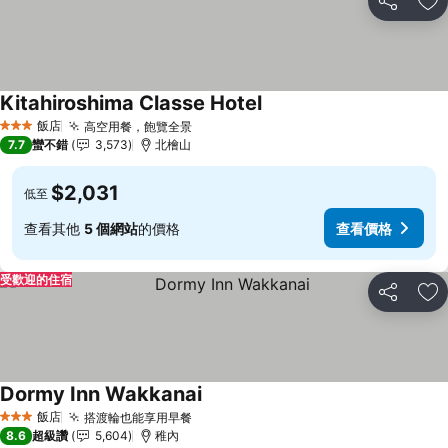
分享
加
Kitahiroshima Classe Hotel
查看價格
飯店
高空用餐，飽覽全景
查看價格
3 星級
7.7
蠻不錯
3,573
北檜山
$2,031
低至
查看其他
5 個網站
的價格
查看價格
受歡迎的住宿
分享
加
Dormy Inn Wakkanai
查看價格
飯店
搭渡輪也能享用早餐
查看價格
3 星級
8.6
超級讚
5,604
稚內