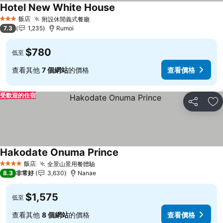
Hotel New White House
查看價格
飯店
附設休閒義式餐廳
查看價格
3 星級
7.3
1,235
Rumoi
$780
低至
查看其他
7 個網站
的價格
查看價格
受歡迎的住宿
分享
加
Hakodate Onuma Prince
查看價格
飯店
全景山景用餐體驗
查看價格
4 星級
8.3
非常好
3,630
Nanae
$1,575
低至
查看其他
8 個網站
的價格
查看價格