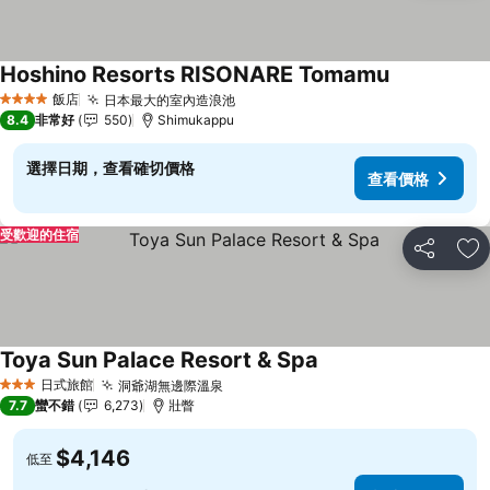
Hoshino Resorts RISONARE Tomamu
查看價格
飯店
日本最大的室內造浪池
查看價格
4 星級
8.4
非常好
550
Shimukappu
選擇日期，查看確切價格
查看價格
受歡迎的住宿
分享
加
Toya Sun Palace Resort & Spa
查看價格
日式旅館
洞爺湖無邊際溫泉
查看價格
3 星級
7.7
蠻不錯
6,273
壯瞥
$4,146
低至