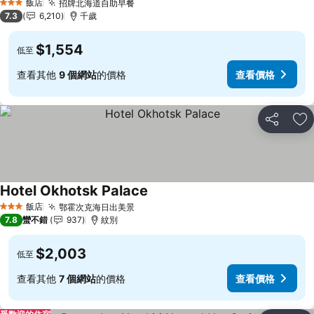
飯店
招牌北海道自助早餐
查看價格
3 星級
7.3
6,210
千歲
$1,554
低至
查看其他
9 個網站
的價格
查看價格
分享
加
Hotel Okhotsk Palace
查看價格
飯店
鄂霍次克海日出美景
查看價格
3 星級
7.8
蠻不錯
937
紋別
$2,003
低至
查看其他
7 個網站
的價格
查看價格