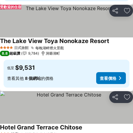
受歡迎的住宿
分享
加
The Lake View Toya Nonokaze Resort
查看價格
日式旅館
每晚湖畔煙火景觀
查看價格
4 星級
8.8
超級讚
9,784
洞爺湖町
$9,531
低至
查看其他
8 個網站
的價格
查看價格
分享
加
Hotel Grand Terrace Chitose
查看價格