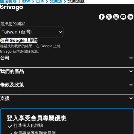
澳門飯店
濟州飯店
飯店搜尋
亞洲
日本
北海道
北海道縣
北見飯店
弟子屈飯店
京都府飯店
Facebook
Twitter
Insta
Yo
音更飯店
Date飯店
選擇您的國家
Hokuto飯店
Shiraoi飯店
Toyora飯店
Nanae飯店
在 Google 上新增
紋別飯店
上富良野飯店
輕鬆找到我們的結果：在 Google 上將
trivago 新增為偏好來源。
羅臼飯店
東川飯店
公司
中富良野飯店
Rishirifuji飯店
新得飯店
Naganuma飯店
我們的產品
赤井川飯店
清裡飯店
條款及政策
Minamifurano飯店
禮文飯店
Ishikari飯店
岩見沢飯店
支援
Nakashibetsu飯店
Eniwa飯店
Nayoro飯店
佐呂間飯店
登入享受會員專屬優惠
打造個人化體驗
會員專屬優惠和會員價