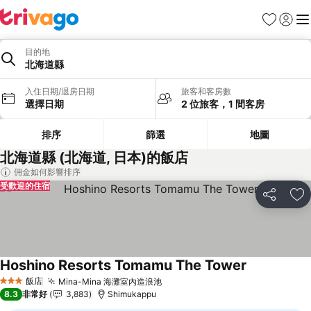
我的最愛
登入
選
目的地
北海道縣
入住日期/退房日期
旅客和客房數
選擇日期
2 位旅客，1 間客房
排序
篩選
地圖
北海道縣 (北海道, 日本)的飯店
佣金如何影響排序
受歡迎的住宿
分享
加
Hoshino Resorts Tomamu The Tower
查看價格
飯店
Mina-Mina 海灘室內造浪池
查看價格
3 星級
8.3
非常好
3,883
Shimukappu