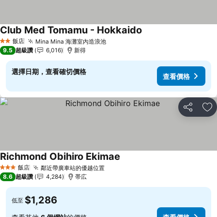
Club Med Tomamu - Hokkaido
查看價格
飯店
Mina Mina 海灘室內造浪池
查看價格
2 星級
9.5
超級讚
6,016
新得
選擇日期，查看確切價格
查看價格
分享
加
Richmond Obihiro Ekimae
查看價格
飯店
鄰近帶廣車站的優越位置
查看價格
3 星級
8.6
超級讚
4,284
帯広
$1,286
低至