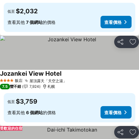
$2,032
低至
查看其他
7 個網站
的價格
查看價格
分享
加
Jozankei View Hotel
查看價格
飯店
屋頂露天「天空之湯」
查看價格
4 星級
7.5
蠻不錯
7,924
札幌
$3,759
低至
查看其他
6 個網站
的價格
查看價格
受歡迎的住宿
分享
加