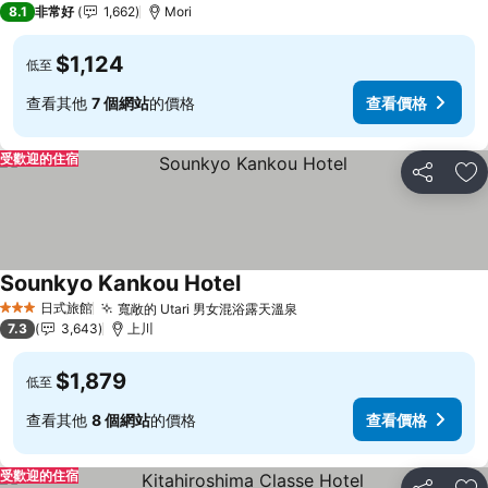
8.1
非常好
1,662
Mori
$1,124
低至
查看其他
7 個網站
的價格
查看價格
受歡迎的住宿
分享
加
Sounkyo Kankou Hotel
查看價格
日式旅館
寬敞的 Utari 男女混浴露天溫泉
查看價格
3 星級
7.3
3,643
上川
$1,879
低至
查看其他
8 個網站
的價格
查看價格
受歡迎的住宿