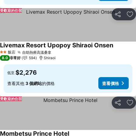
受歡迎的住宿
分享
加
Livemax Resort Upopoy Shiraoi Onsen
查看價格
飯店
自助熱療高溫桑拿
查看價格
2 星級
8.0
非常好
594
Shiraoi
$2,276
低至
查看其他
3 個網站
的價格
查看價格
受歡迎的住宿
分享
加
Mombetsu Prince Hotel