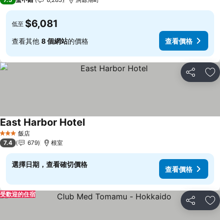
$6,081
低至
查看其他
8 個網站
的價格
查看價格
分享
加
East Harbor Hotel
查看價格
飯店
3 星級
7.4
679
根室
選擇日期，查看確切價格
查看價格
受歡迎的住宿
分享
加