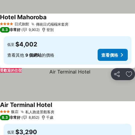
Hotel Mahoroba
查看價格
日式旅館
傳統日式榻榻米套房
查看價格
4 星級
8.3
非常好
9,902
登別
$4,002
低至
查看其他
9 個網站
的價格
查看價格
受歡迎的住宿
分享
加
Air Terminal Hotel
查看價格
飯店
私人跑道景觀客房
查看價格
3 星級
8.3
非常好
8,852
千歲
$3,290
低至