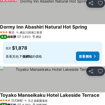
受歡迎的住宿
分享
加
Dormy Inn Abashiri Natural Hot Spring
查看價格
飯店
網走川與港口美景
查看價格
3 星級
8.6
超級讚
5,831
網走
$1,878
低至
查看其他
7 個網站
的價格
查看價格
分享
加
Toyako Manseikaku Hotel Lakeside Terrace
查
日式旅館
月之湯庭園溫泉
查看價格
4 星級
7.5
蠻不錯
8,283
洞爺湖町