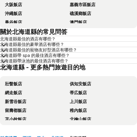
大阪飯店
嘉義市區飯店
沖繩飯店
礁溪鄉飯店
曼谷飯店
澳門飯店
關於北海道縣的常見問答
香港飯店
那霸飯店
北海道縣最佳的酒店有哪些？
羅東市飯店
新加坡飯店
北海道縣最佳的豪華酒店有哪些？
板橋區飯店
名古屋飯店
北海道縣最佳的寵物友好型酒店有哪些？
北海道縣帶 spa 的最佳酒店有哪些？
京都飯店
北投飯店
北海道縣帶泳池的最佳酒店有哪些？
北海道縣 - 更多熱門旅遊目的地
西屯區飯店
花蓮飯店
嘉義飯店
南投飯店
壯瞥飯店
俱知安飯店
桃園地區飯店
基隆飯店
網走飯店
帯広飯店
新竹地區飯店
澎湖飯店
新雪谷飯店
上川飯店
苗栗縣飯店
金門飯店
留壽都飯店
稚內飯店
彰化地區飯店
雲林飯店
苫小牧飯店
北檜山飯店
台灣飯店
近畿飯店
Shimukappu飯店
美瑛飯店
新北市飯店
屏東飯店
室蘭飯店
根室飯店