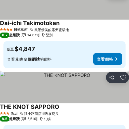
Dai-ichi Takimotokan
查看價格
日式旅館
風景優美的露天硫磺池
查看價格
4 星級
8.7
超級讚
14,671
登別
$4,847
低至
查看其他
8 個網站
的價格
查看價格
分享
加
THE KNOT SAPPORO
查看價格
飯店
狸小路商店街近在咫尺
查看價格
3 星級
8.5
超級讚
5,516
札幌