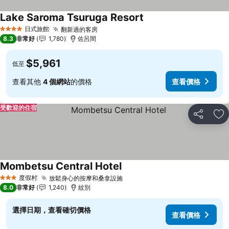
Lake Saroma Tsuruga Resort
查看價格
日式旅館
翻新過的客房
查看價格
4 星級
8.3
非常好
1,780
佐呂間
$5,961
低至
查看其他
4 個網站
的價格
查看價格
受歡迎的住宿
分享
加
Mombetsu Central Hotel
查看價格
度假村
放鬆身心的按摩和桑拿設施
查看價格
3 星級
8.0
非常好
1,240
紋別
選擇日期，查看確切價格
查看價格