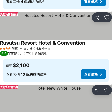
查看其他
4 個網站
的價格
查看價格
受歡迎的住宿
分享
加
Rusutsu Resort Hotel & Convention
查看價格
飯店
室內造浪池和滑水道
查看價格
4 星級
8.4
非常好
5,266
留壽都
$2,100
低至
查看其他
10 個網站
的價格
查看價格
受歡迎的住宿
分享
加