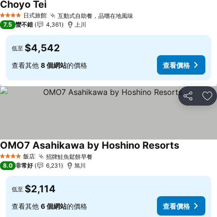
Choyo Tei
查看價格
日式旅館
互動式自助餐，品嚐在地風味
查看價格
4 星級
7.5
蠻不錯
4,361
上川
$4,542
低至
查看其他
8 個網站
的價格
查看價格
分享
加
OMO7 Asahikawa by Hoshino Resorts
查看價格
飯店
招牌鮭魚鬆餅早餐
查看價格
4 星級
8.0
非常好
6,231
旭川
$2,114
低至
查看其他
6 個網站
的價格
查看價格