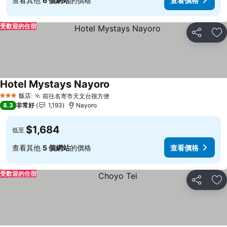
查看其他
6 個網站
的價格
查看價格
受歡迎的住宿
分享
加
Hotel Mystays Nayoro
查看價格
飯店
前往名寄市天文台很方便
查看價格
3 星級
8.3
非常好
1,193
Nayoro
$1,684
低至
查看其他
5 個網站
的價格
查看價格
受歡迎的住宿
分享
加