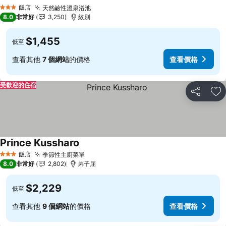
查看價格
飯店
天然鹼性溫泉浴池
查看價格
3 星級
8.0
非常好
3,250
紋別
$1,455
低至
查看其他
7 個網站
的價格
查看價格
受歡迎的住宿
分享
加
Prince Kussharo
查看價格
飯店
季節性主廚菜單
查看價格
3 星級
8.0
非常好
2,802
弟子屈
$2,229
低至
查看其他
9 個網站
的價格
查看價格