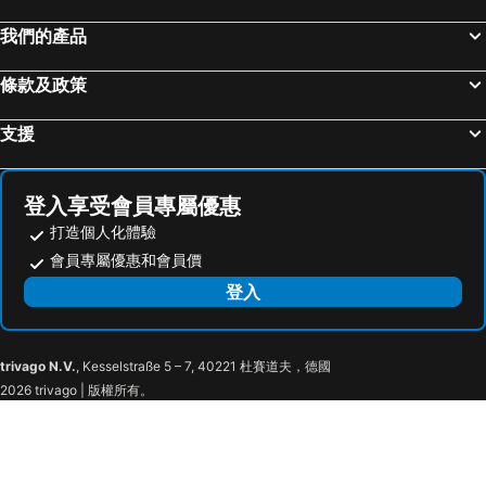
京都, 近畿 飯店
名古屋, 中部及北陸 飯店
LOW COST RESORT NAHA AiRPORT
Okinawa Ocean Front
我們的產品
札幌, 北海道 飯店
仙台, 東北 飯店
HOTEL Gran Arenaホテルグランアリーナ
Blue Steak Wonder Chatan
KAI Rycom - Vacation STAY 70667v
La Passione Boutique B&B
條款及政策
Shinjyouji Yomitansalon
Loisir Spa Tower Naha
支援
Hotel Kokusai Plaza
Harbor Beach House
登入享受會員專屬優惠
打造個人化體驗
會員專屬優惠和會員價
登入
trivago N.V.
, Kesselstraße 5 – 7, 40221 杜賽道夫，德國
2026 trivago | 版權所有。