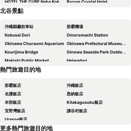
HOTEL THE CUBE Naha Kokusai Street
Rycom Crystal Hotel
北谷景點
Mercure Okinawa Naha
Hewitt Resort Naha
Lequ Okinawa Chatan Spa & Resort
Richmond Hotel Naha Kumoji
沖繩縣廳前車站
那霸機場
La'gent Hotel Okinawa Chatan
Hotel Strata Naha
Kokusai Dori
Omoromachi Station
hotel androoms Naha Port
Almont Hotel Naha Omoromachi
Okinawa Churaumi Aquarium
Okinawa Prefectural Museum and Art Museum
JR Kyushu Hotel Blossom Naha
Daiwa Roynet Hotel Naha Omoromachi
Kourijima Bridge
Ginowa Seaside Park Outdoor Amphitheater
Tissage Hotel Naha by Nest
Almont Hotel Naha Kenchomae
Makishi Public Market
Heiwadori
Hotel Pacific View
Ocean
熱門旅遊目的地
Fukushu-en Garden
Odd Land
Okinawa Hinode Resort and Hot Spring Hotel
Okinawa NaHaNa Hotel & Spa
Gusuku Sites and Related Properties of the Kingdom of Ryukyu
Shurijo Castle
那霸首里城希爾頓逸林酒店
Rembrandt Style Naha
那霸飯店
沖繩飯店
Tomari Iyumachi
Cape Manza
Hotel Gracery Naha
東橫INN 沖繩那霸Omoromachi站前
名護飯店
恩納飯店
Okinawa Peace Memorial Park
Iejima Airport
Hotel Torifito Naha Asahibashi
HOTEL AlaCOOJU OKINAWA
本部飯店
Kitakagusuku飯店
Shureimon
Aharen Beach
Hotel Monterey Okinawa Spa & Resort
Hotel Abest Naha Kokusaidori
宜野灣飯店
讀谷村飯店
Green Rich Hotel & Capsule Naha - Artificial Hot Spring Futamata Yunohana
Hotel Aqua Citta Naha
Urasoe飯店
OMO5 Okinawa Naha by Hoshino Resorts
Nest Hotel Naha Nishi
更多熱門旅遊目的地
StoRK
Smile Hotel Naha City Resort