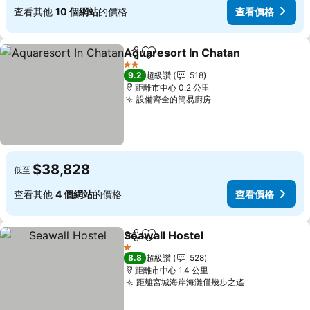
查看其他
10 個網站
的價格
查看價格
Aquaresort In Chatan
分享
加入我的最愛
查看
2 星級
9.2
超級讚
518
距離市中心 0.2 公里
設備齊全的簡易廚房
查看價格
$38,828
低至
查看其他
4 個網站
的價格
查看價格
Seawall Hostel
分享
加入我的最愛
查看價格
1 星級
8.8
超級讚
528
距離市中心 1.4 公里
距離宮城海岸海灘僅幾步之遙
查看價格