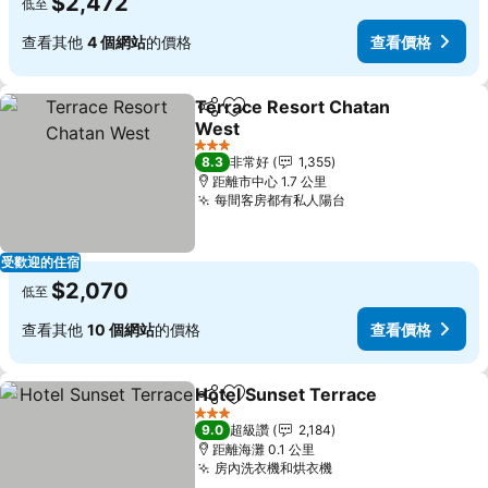
$2,472
低至
查看其他
4 個網站
的價格
查看價格
Terrace Resort Chatan
分享
加入我的最愛
West
查看價格
3 星級
8.3
非常好
1,355
距離市中心 1.7 公里
每間客房都有私人陽台
查看價格
受歡迎的住宿
$2,070
低至
查看其他
10 個網站
的價格
查看價格
Hotel Sunset Terrace
分享
加入我的最愛
查看
3 星級
9.0
超級讚
2,184
距離海灘 0.1 公里
房內洗衣機和烘衣機
查看價格