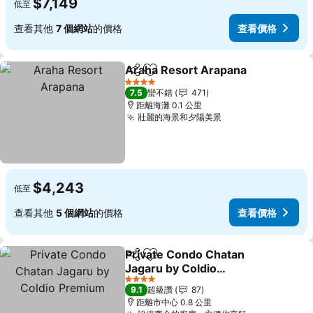
$7,149
低至
查看其他
7 個網站
的價格
查看價格
Araha Resort Arapana
分享
加入我的最愛
查
4 星級
7.5
蠻不錯
471
距離海灘 0.1 公里
壯麗的海景和夕陽美景
查看價格
$4,243
低至
查看其他
5 個網站
的價格
查看價格
Private Condo Chatan
分享
加入我的最愛
Jagaru by Coldio
Premium
查看價格
4 星級
9.1
超級讚
87
距離市中心 0.8 公里