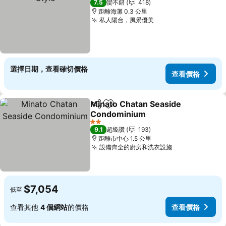
7.5
蠻不錯
418
距離海灘 0.3 公里
私人陽台，風景優美
查看價格
選擇日期，查看確切價格
查看價格
Minato Chatan Seaside
分享
加入我的最愛
Condominium
查看價格
2 星級
9.1
超級讚
193
距離市中心 1.5 公里
設備齊全的廚房和洗衣設施
查看價格
$7,054
低至
查看其他
4 個網站
的價格
查看價格