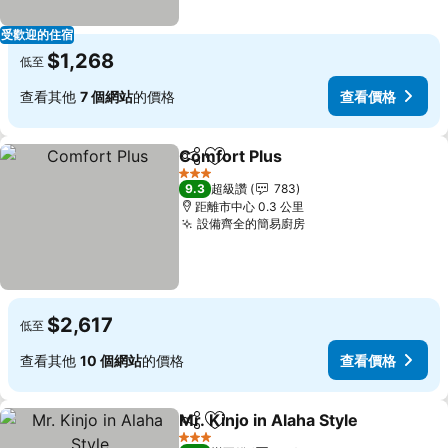
受歡迎的住宿
$1,268
低至
查看其他
7 個網站
的價格
查看價格
Comfort Plus
分享
加入我的最愛
查看價格
3 星級
9.3
超級讚
783
距離市中心 0.3 公里
設備齊全的簡易廚房
查看價格
$2,617
低至
查看其他
10 個網站
的價格
查看價格
Mr. Kinjo in Alaha Style
分享
加入我的最愛
查
3 星級