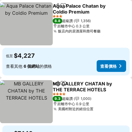
Aqua Palace Chatan by
分享
加入我的最愛
Coldio Premium
查看價格
3 星級
8.8
超級讚
1,356
距離市中心 0.3 公里
飯店內的居酒屋和壽司餐廳
查看價格
$4,227
低至
查看其他
6 個網站
的價格
查看價格
MB GALLERY CHATAN by
分享
加入我的最愛
THE TERRACE HOTELS
查看價格
4 星級
9.3
超級讚
1,000
距離市中心 0.9 公里
美國村附近的絕佳位置
查看價格