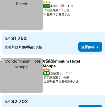
分享
加入我的最愛
3 星級
8.1
非常好
2,115
距離海灘 0.3 公里
飯店內設有潛水店
查看價格
$1,753
低至
查看其他
8 個網站
的價格
查看價格
Condominium Hotel
分享
加入我的最愛
Monpa
查看價格
3 星級
8.8
超級讚
7,140
距離海灘 0.1 公里
距離日落海灘僅幾步之遙
查看價格
$2,702
低至