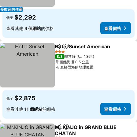
受歡迎的住宿
$2,292
低至
查看其他
4 個網站
的價格
查看價格
Hotel Sunset American
分享
加入我的最愛
查
3 星級
8.3
非常好
1,864
距離海灘 0.5 公里
直接面海的地理位置
查看價格
$2,875
低至
查看其他
11 個網站
的價格
查看價格
Mr.KINJO in GRAND BLUE
分享
加入我的最愛
CHATAN