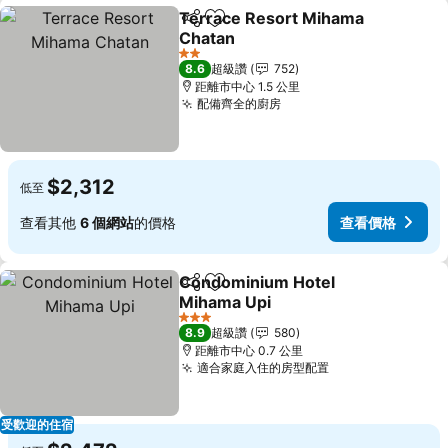
Terrace Resort Mihama
分享
加入我的最愛
Chatan
查看價格
2 星級
8.6
超級讚
752
距離市中心 1.5 公里
配備齊全的廚房
查看價格
$2,312
低至
查看其他
6 個網站
的價格
查看價格
Condominium Hotel
分享
加入我的最愛
Mihama Upi
查看價格
3 星級
8.9
超級讚
580
距離市中心 0.7 公里
適合家庭入住的房型配置
查看價格
受歡迎的住宿