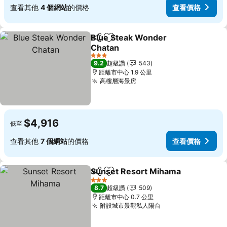
查看其他
4 個網站
的價格
查看價格
Blue Steak Wonder
分享
加入我的最愛
Chatan
查看價格
3 星級
9.2
超級讚
543
距離市中心 1.9 公里
高樓層海景房
查看價格
$4,916
低至
查看其他
7 個網站
的價格
查看價格
Sunset Resort Mihama
分享
加入我的最愛
查
3 星級
8.7
超級讚
509
距離市中心 0.7 公里
附設城市景觀私人陽台
查看價格