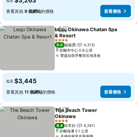
$3,263
低至
查看其他
9 個網站
的價格
查看價格
Lequ Okinawa Chatan Spa
分享
加入我的最愛
& Resort
查看價格
4 星級
9.0
超級讚
4,312
距離市中心 0.9 公里
豐盛自助早餐與在地美食
查看價格
$3,445
低至
查看其他
11 個網站
的價格
查看價格
The Beach Tower
分享
加入我的最愛
Okinawa
查看價格
4 星級
8.4
非常好
6,367
距離海灘 0.1 公里
卓越的家庭友善服務