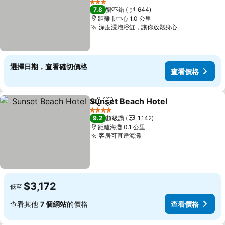
查看價格
3 星級
7.8
蠻不錯
644
距離市中心 1.0 公里
深度浸泡浴缸，讓你放鬆身心
查看價格
選擇日期，查看確切價格
查看價格
Sunset Beach Hotel
分享
加入我的最愛
查看價
4 星級
9.2
超級讚
1,142
距離海灘 0.1 公里
客房可直達海灘
查看價格
$3,172
低至
查看其他
7 個網站
的價格
查看價格