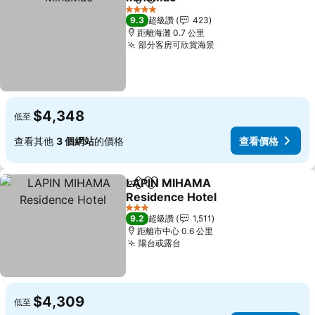
分享
加入我的最愛
查看價格
4 星級
9.3
超級讚
423
距離海灘 0.7 公里
部分客房可欣賞海景
查看價格
$4,348
低至
查看其他
3 個網站
的價格
查看價格
LAPIN MIHAMA
分享
加入我的最愛
Residence Hotel
查看價格
3 星級
9.2
超級讚
1,511
距離市中心 0.6 公里
陽台或露台
查看價格
$4,309
低至