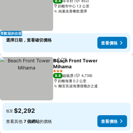
8.4
非常好
852
距離市中心 1.3 公里
純素友善餐飲選擇
查看價格
受歡迎的住宿
選擇日期，查看確切價格
查看價格
Beach Front Tower
分享
加入我的最愛
Mihama
查看價格
3 星級
8.8
超級讚
4,738
距離海灘 0.2 公里
離安良波海灘僅幾步之遙
查看價格
$2,292
低至
查看其他
7 個網站
的價格
查看價格