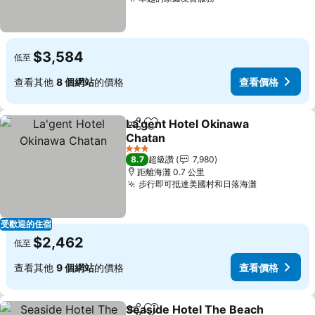
查看價格
$3,584
低至
查看其他
8 個網站
的價格
查看價格
La'gent Hotel Okinawa
分享
加入我的最愛
Chatan
查看價格
3 星級
8.7
超級讚
7,980
距離海灘 0.7 公里
步行即可抵達美國村和日落海灘
查看價格
受歡迎的住宿
$2,462
低至
查看其他
9 個網站
的價格
查看價格
Seaside Hotel The Beach