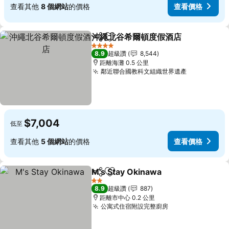
查看其他
8 個網站
的價格
查看價格
沖繩北谷希爾頓度假酒店
分享
加入我的最愛
查
4 星級
8.9
超級讚
8,544
距離海灘 0.5 公里
鄰近聯合國教科文組織世界遺產
查看價格
$7,004
低至
查看其他
5 個網站
的價格
查看價格
M's Stay Okinawa
分享
加入我的最愛
查看價格
2 星級
8.9
超級讚
887
距離市中心 0.2 公里
公寓式住宿附設完整廚房
查看價格