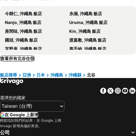
HOTEL ANTEROOM NAHA
Novotel Okinawa Naha
今歸仁, 沖繩島 飯店
糸滿, 沖繩島 飯店
Tokyu Stay Okinawa Naha
Nishitetsu Resort Inn Naha
Nanjo, 沖繩島 飯店
Uruma, 沖繩島 飯店
Hotel Grand Consort Naha
Y's CABIN&HOTEL Naha Kokusai Street
座間味, 沖繩島 飯店
Kin, 沖繩島 飯店
Okinawa Prince Hotel Ocean View Ginowan
Hotel Collective
國頭, 沖繩島 飯店
渡嘉敷, 沖繩島 飯店
Hotel Lantana Naha Kokusai-Dori
Solvita Hotel Naha
宜野座, 沖繩島 飯店
嘉手納, 沖繩島 飯店
Aqua Palace Chatan by Coldio Premium
Comfort Plus
Haebaru, 沖繩島 飯店
Yonabaru, 沖繩島 飯店
查看所有北谷住宿
Hotel Flap Resort
MihaMac
Yaese, 沖繩島 飯店
Oogimi, 沖繩島 飯店
Elsoltown Okinawa
El Sol Town Okinawa
飯店搜尋
亞洲
日本
沖繩島
沖繩縣
北谷
Higashi, 沖繩島 飯店
Nakagusuku, 沖繩島 飯店
LAPIN MIHAMA Residence Hotel
RIHGA Royal Resort Okinawa Chatan
Ie, 沖繩島 飯店
那霸, 沖繩島 飯店
Sunset Resort Mihama
Cococious Monpa
Facebook
Twitter
Insta
Yo
沖繩, 沖繩島 飯店
名護, 沖繩島 飯店
Seaside Condominium Rana Chatan
沖繩北谷希爾頓度假酒店
選擇您的國家
恩納, 沖繩島 飯店
本部, 沖繩島 飯店
MB GALLERY CHATAN by THE TERRACE HOTELS
Condominium Hotel Monpa
Kitakagusuku, 沖繩島 飯店
宜野灣, 沖繩島 飯店
Mr.KINJO in GRAND BLUE CHATAN
Sunset Beach Hotel
在 Google 上新增
讀谷村, 沖繩島 飯店
東京, 關東 飯店
輕鬆找到我們的結果：在 Google 上將
The Beach Tower Okinawa
DoubleTree by Hilton Okinawa Chatan Resort
trivago 新增為偏好來源。
大阪, 近畿 飯店
福岡市, 九州島 飯店
Grandioso Okinawa Villa Onna 3
Koukyo No Yado Southern Plaza Kaiho
公司