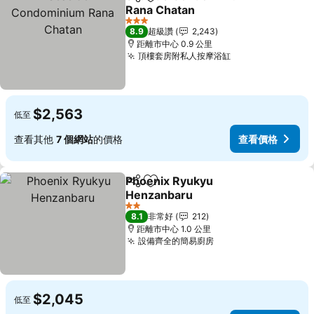
分享
加入我的最愛
Rana Chatan
查看價格
3 星級
8.9
超級讚
2,243
距離市中心 0.9 公里
頂樓套房附私人按摩浴缸
查看價格
$2,563
低至
查看其他
7 個網站
的價格
查看價格
Phoenix Ryukyu
分享
加入我的最愛
Henzanbaru
查看價格
2 星級
8.1
非常好
212
距離市中心 1.0 公里
設備齊全的簡易廚房
查看價格
$2,045
低至