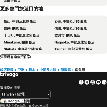
高崎市飯店
更多熱門旅遊目的地
飯山, 中部及北陸 飯店
妙高, 中部及北陸 飯店
嬬戀, 關東 飯店
信濃, 中部及北陸 飯店
十日町, 中部及北陸 飯店
澀川市, 關東 飯店
Minakami, 關東 飯店
Nagaoka, 中部及北陸 飯店
Shibata, 中部及北陸 飯店
Tsunan, 中部及北陸 飯店
Joetsu, 中部及北陸 飯店
Uonuma, 中部及北陸 飯店
查看所有南魚沼住宿
前橋, 關東 飯店
中之條, 關東 飯店
飯店搜尋
亞洲
日本
中部及北陸
新潟縣
南魚沼
Tsubame, 中部及北陸 飯店
Isesaki, 關東 飯店
Sanjo, 中部及北陸 飯店
中野, 中部及北陸 飯店
Facebook
Twitter
Insta
Yo
Katashina, 關東 飯店
Kijimadaira, 中部及北陸 飯店
選擇您的國家
名古屋, 中部及北陸 飯店
高山, 中部及北陸 飯店
松本市, 中部及北陸 飯店
山梨縣, 中部及北陸 飯店
在 Google 上新增
靜岡縣, 中部及北陸 飯店
下呂, 中部及北陸 飯店
輕鬆找到我們的結果：在 Google 上將