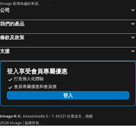
trivago 新增為偏好來源。
岐阜, 中部及北陸 飯店
白川村, 中部及北陸 飯店
公司
濱松市, 中部及北陸 飯店
東京, 關東 飯店
我們的產品
大阪, 近畿 飯店
福岡市, 九州島 飯店
那霸, 沖繩島 飯店
京都, 近畿 飯店
條款及政策
札幌, 北海道 飯店
沖繩, 沖繩島 飯店
仙台, 東北 飯店
支援
登入享受會員專屬優惠
打造個人化體驗
會員專屬優惠和會員價
登入
trivago N.V.
, Kesselstraße 5 – 7, 40221 杜賽道夫，德國
2026 trivago | 版權所有。