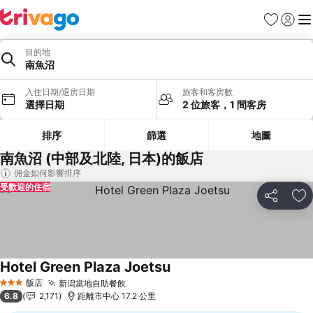
我的最愛
登入
選
目的地
南魚沼
入住日期/退房日期
旅客和客房數
選擇日期
2 位旅客，1 間客房
排序
篩選
地圖
南魚沼 (中部及北陸, 日本)的飯店
佣金如何影響排序
受歡迎的住宿
分享
加
Hotel Green Plaza Joetsu
查看價格
飯店
新潟當地自助餐飲
查看價格
3 星級
6.8
2,171
距離市中心 17.2 公里