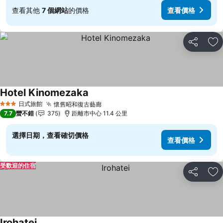
查看其他
7 個網站
的價格
查看價格
分享
加
Hotel Kinomezaka
查看價格
日式旅館
懷舊昭和復古藝廊
查看價格
3 星級
7.7
蠻不錯
375
距離市中心 11.4 公里
選擇日期，查看確切價格
查看價格
受歡迎的住宿
分享
加
Irohatei