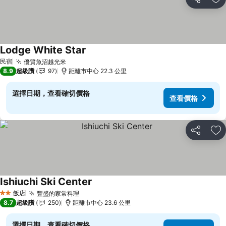
分享
加
Lodge White Star
查看價格
民宿
優質魚沼越光米
查看價格
8.9
超級讚
97
距離市中心 22.3 公里
選擇日期，查看確切價格
查看價格
分享
加
Ishiuchi Ski Center
查看價格
飯店
豐盛的家常料理
查看價格
2 星級
8.7
超級讚
250
距離市中心 23.6 公里
選擇日期，查看確切價格