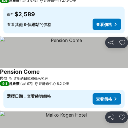
8.5
超級讚
3,679
距離市中心 27.9 公里
$2,589
低至
查看其他
9 個網站
的價格
查看價格
分享
加
Pension Come
查看價格
民宿
道地的日式榻榻米客房
查看價格
9.1
超級讚
97
距離市中心 8.2 公里
選擇日期，查看確切價格
查看價格
分享
加