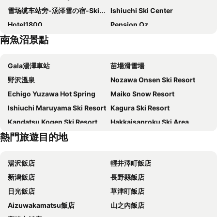
雪场缆车站旁-汤泽雪の宿-Ski IN Ski OUT-全新装修
Ishiuchi Ski Center
Hotel1800
Pension Oz
南魚沼景點
Hayamasou
Trip7湯沢天空温泉ホテル
Urasa Hotel Okabe
Hotel Green Plaza Joetsu
Gala湯澤車站
苗場滑雪場
[kagaya Ryokan (minami Uonuma)] [wb 2 + Sb 1] [1 Set Limited] [right Next To The Ski Resort]
サンバレーひぐち
野沢溫泉
Nozawa Onsen Ski Resort
Yuzawa house 2 - Vacation STAY 39927v
やまきや旅館
Echigo Yuzawa Hot Spring
Maiko Snow Resort
Business Hotel Shimizu
Koide Okabe
Ishiuchi Maruyama Ski Resort
Kagura Ski Resort
Kojokan
Yuzawa YUKITORA ski-in ski-out
Kandatsu Kogen Ski Resort
Hakkaisanroku Ski Area
Dream Stays SORA
熱門旅遊目的地
Jyoetsu International Ski Area
Chuzenji Lake
Norn Minakami Ski Resort
湯沢飯店
輕井澤町飯店
新潟飯店
長野縣飯店
日光飯店
草津盯飯店
Aizuwakamatsu飯店
山之內飯店