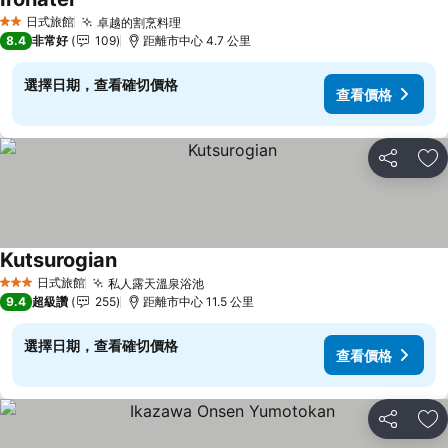
查看價格
日式旅館
卓越的割烹料理
查看價格
2 星級
8.4
非常好
109
距離市中心 4.7 公里
選擇日期，查看確切價格
查看價格
分享
加
Kutsurogian
查看價格
日式旅館
私人露天溫泉浴池
查看價格
3 星級
9.4
超級讚
255
距離市中心 11.5 公里
選擇日期，查看確切價格
查看價格
分享
加