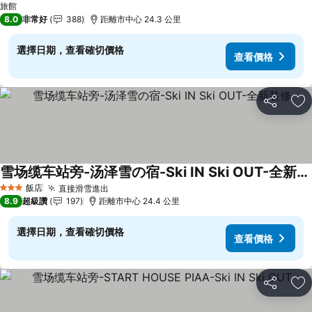
旅館
8.0
非常好
388
距離市中心 24.3 公里
選擇日期，查看確切價格
查看價格
分享
加
雪场缆车站旁-汤泽雪の宿-Ski IN Ski OUT-全新装修
查看價格
飯店
直接滑雪進出
查看價格
3 星級
8.9
超級讚
197
距離市中心 24.4 公里
選擇日期，查看確切價格
查看價格
分享
加