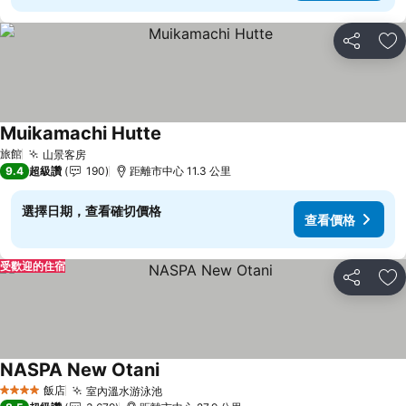
分享
加
Muikamachi Hutte
查看價格
旅館
山景客房
查看價格
9.4
超級讚
190
距離市中心 11.3 公里
選擇日期，查看確切價格
查看價格
受歡迎的住宿
分享
加
NASPA New Otani
查看價格
飯店
室內溫水游泳池
查看價格
4 星級