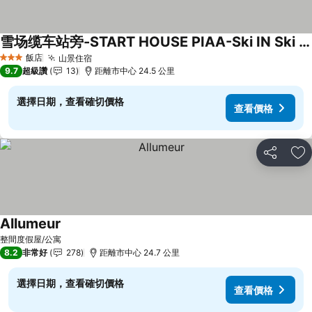
雪场缆车站旁-START HOUSE PIAA-Ski IN Ski OUT
查看價格
飯店
山景住宿
查看價格
3 星級
9.7
超級讚
13
距離市中心 24.5 公里
選擇日期，查看確切價格
查看價格
分享
加
Allumeur
查看價格
整間度假屋/公寓
8.2
非常好
278
距離市中心 24.7 公里
選擇日期，查看確切價格
查看價格