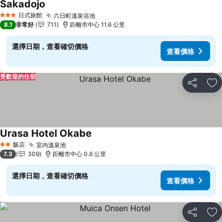
Sakadojo
查看價格
日式旅館
六日町溫泉浴池
查看價格
3 星級
8.1
非常好
711
距離市中心 11.6 公里
選擇日期，查看確切價格
查看價格
受歡迎的住宿
分享
加
Urasa Hotel Okabe
查看價格
飯店
室內溫泉池
查看價格
2 星級
7.3
309
距離市中心 0.6 公里
選擇日期，查看確切價格
查看價格
分享
加