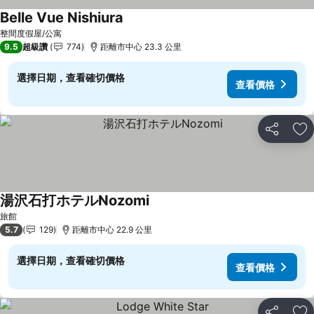
Belle Vue Nishiura
查看價格
整間度假屋/公寓
9.5
超級讚
774
距離市中心 23.3 公里
選擇日期，查看確切價格
查看價格
分享
加
湯沢石打ホテルNozomi
查看價格
旅館
5.7
129
距離市中心 22.9 公里
選擇日期，查看確切價格
查看價格