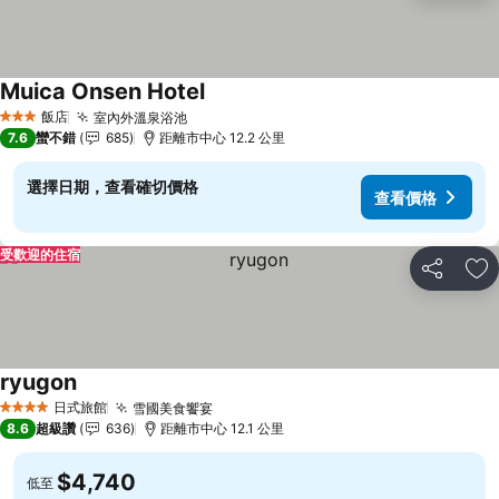
Muica Onsen Hotel
查看價格
飯店
室內外溫泉浴池
查看價格
3 星級
7.6
蠻不錯
685
距離市中心 12.2 公里
選擇日期，查看確切價格
查看價格
受歡迎的住宿
分享
加
ryugon
查看價格
日式旅館
雪國美食饗宴
查看價格
4 星級
8.6
超級讚
636
距離市中心 12.1 公里
$4,740
低至