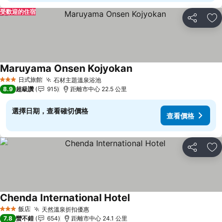
受歡迎的住宿
分享
加
Maruyama Onsen Kojyokan
查看價格
日式旅館
石材主題溫泉浴池
查看價格
3 星級
8.9
超級讚
915
距離市中心 22.5 公里
選擇日期，查看確切價格
查看價格
分享
加
Chenda International Hotel
查看價格
飯店
天然溫泉折扣優惠
查看價格
3 星級
7.8
蠻不錯
654
距離市中心 24.1 公里