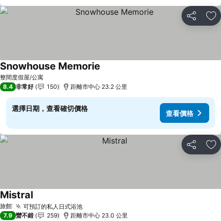
分享
加
Snowhouse Memorie
查看價格
整間度假屋/公寓
8.4
非常好
150
距離市中心 23.2 公里
選擇日期，查看確切價格
查看價格
分享
加
Mistral
查看價格
旅館
可預訂的私人日式浴池
查看價格
7.9
蠻不錯
259
距離市中心 23.0 公里