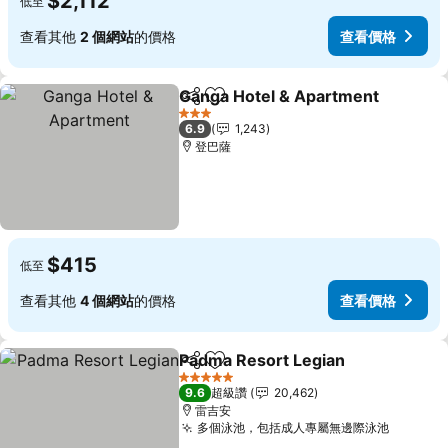
$2,112
低至
查看其他
2 個網站
的價格
查看價格
Ganga Hotel & Apartment
分享
加入我的最愛
3 星級
6.9
1,243
登巴薩
$415
低至
查看其他
4 個網站
的價格
查看價格
Padma Resort Legian
分享
加入我的最愛
查看
5 星級
9.6
超級讚
20,462
雷吉安
多個泳池，包括成人專屬無邊際泳池
查看價