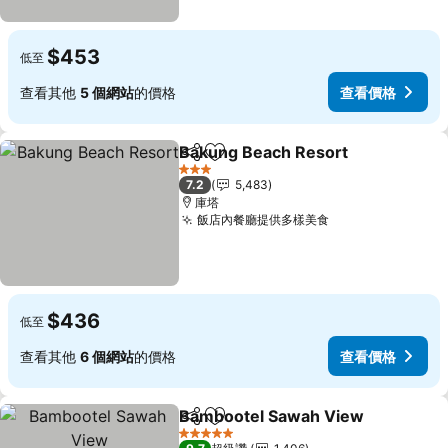
$453
低至
查看其他
5 個網站
的價格
查看價格
Bakung Beach Resort
分享
加入我的最愛
查看
3 星級
7.2
5,483
庫塔
飯店內餐廳提供多樣美食
查看價格
$436
低至
查看其他
6 個網站
的價格
查看價格
Bambootel Sawah View
分享
加入我的最愛
查
5 星級