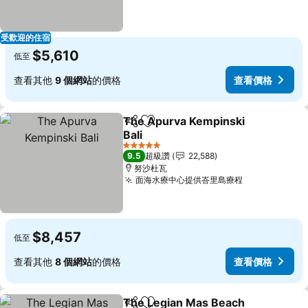
受歡迎的住宿
$5,610
低至
查看其他
9 個網站
的價格
查看價格
The Apurva Kempinski
分享
加入我的最愛
Bali
查看價格
5 星級
9.5
超級讚
22,588
努沙杜瓦
面海水療中心提供峇里島療程
查看價格
$8,457
低至
查看其他
8 個網站
的價格
查看價格
The Legian Mas Beach