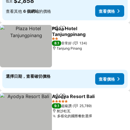
$2,858
低至
查看其他
6 個網站
的價格
查看價格
Plaza Hotel
分享
加入我的最愛
Tanjungpinang
查看價格
2 星級
8.1
非常好
134
Tanjung Pinang
選擇日期，查看確切價格
查看價格
Ayodya Resort Bali
分享
加入我的最愛
查看價
5 星級
9.1
超級讚
25,789
努沙杜瓦
多樣化的國際餐飲選擇
查看價格