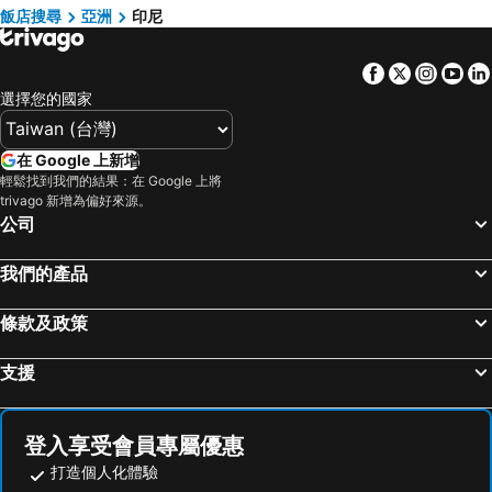
萬隆飯店
吉利塔灣甘飯店
胡志明市飯店
京都府飯店
飯店搜尋
亞洲
印尼
忠古巴杜海灘飯店
民丹島飯店
神奈川縣飯店
Facebook
Twitter
Insta
Yo
Tanjung Selor飯店
巴杜安巴爾飯店
選擇您的國家
Dahana飯店
瑟古邦飯店
坤甸飯店
Tulang Bawang飯店
在 Google 上新增
坎地達沙飯店
Karangasem飯店
輕鬆找到我們的結果：在 Google 上將
trivago 新增為偏好來源。
Semarapura飯店
農沙飯店
公司
塔巴南飯店
美丹飯店
Magelang飯店
圖藍本飯店
我們的產品
阿邁德飯店
三寶瓏飯店
條款及政策
新卡拉雅飯店
Tanjung Pinang飯店
茂物飯店
烏加山飯店
支援
Tangerang Selatan飯店
萬隆飯店
梭羅飯店
井裡汶飯店
登入享受會員專屬優惠
打造個人化體驗