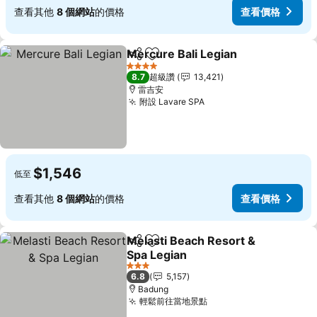
查看其他
8 個網站
的價格
查看價格
Mercure Bali Legian
分享
加入我的最愛
查看價
4 星級
8.7
超級讚
13,421
雷吉安
附設 Lavare SPA
查看價格
$1,546
低至
查看其他
8 個網站
的價格
查看價格
Melasti Beach Resort &
分享
加入我的最愛
Spa Legian
查看價格
3 星級
6.8
5,157
Badung
輕鬆前往當地景點
查看價格