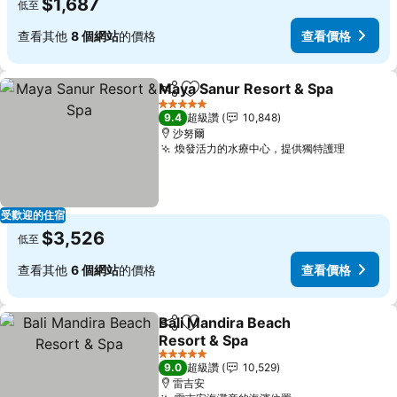
$1,687
低至
查看其他
8 個網站
的價格
查看價格
Maya Sanur Resort & Spa
分享
加入我的最愛
5 星級
9.4
超級讚
10,848
沙努爾
煥發活力的水療中心，提供獨特護理
查看價
受歡迎的住宿
$3,526
低至
查看其他
6 個網站
的價格
查看價格
Bali Mandira Beach
分享
加入我的最愛
Resort & Spa
查看價格
5 星級
9.0
超級讚
10,529
雷吉安