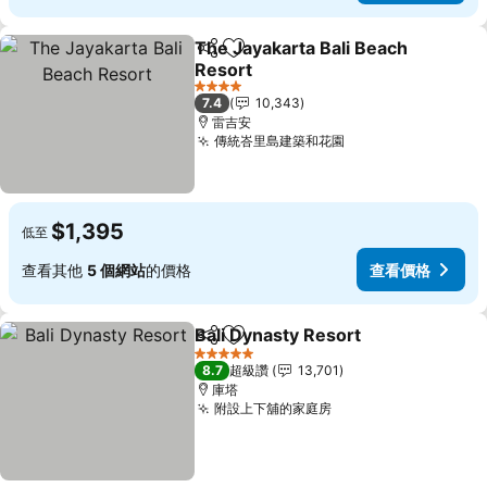
The Jayakarta Bali Beach
分享
加入我的最愛
Resort
查看價格
4 星級
7.4
10,343
雷吉安
傳統峇里島建築和花園
查看價格
$1,395
低至
查看其他
5 個網站
的價格
查看價格
Bali Dynasty Resort
分享
加入我的最愛
查看價
5 星級
8.7
超級讚
13,701
庫塔
附設上下舖的家庭房
查看價格