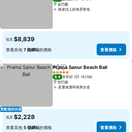
金巴蘭
懸崖頂上的海景聖地
查看價格
$8,839
低至
查看其他
7 個網站
的價格
查看價格
Prama Sanur Beach Bali
分享
加入我的最愛
查
5 星級
8.4
非常好
16,158
登巴薩
直通海灘和海濱步道
查看價格
受歡迎的住宿
$2,228
低至
查看其他
5 個網站
的價格
查看價格