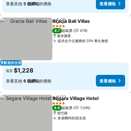
查看其他
5 個網站
的價格
查看價格
Gracia Bali Villas
分享
加入我的最愛
查看價格
4 星級
8.7
超級讚
678
塞米雅客
提供全方位服務的 SPA 養生會館
查看價格
受歡迎的住宿
$1,228
低至
查看其他
6 個網站
的價格
查看價格
Segara Village Hotel
分享
加入我的最愛
查看
4 星級
8.9
超級讚
7,095
登巴薩
多個獨特的游泳池
查看價格