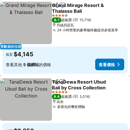
Grand Mirage Resort &
分享
加入我的最愛
Thalasso Bali
查看價格
5 星級
8.7
超級讚
15,719
丹絨貝諾瓦
24 小時營業的豪華咖啡廳提供多樣菜單
查看
受歡迎的住宿
$4,145
低至
查看其他
5 個網站
的價格
查看價格
TanaDewa Resort Ubud
分享
加入我的最愛
Bali by Cross Collection
查看價格
5 星級
9.4
超級讚
3,016
烏布
多樣化的餐飲體驗
查看價格