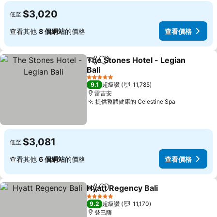
$3,020
低至
查看其他
8 個網站
的價格
查看價格
The Stones Hotel - Legian
分享
加入我的最愛
Bali
查看價格
5 星級
9.1
超級讚
11,785
雷吉安
提供整體健康的 Celestine Spa
查看價格
$3,081
低至
查看其他
6 個網站
的價格
查看價格
Hyatt Regency Bali
分享
加入我的最愛
查看價
5 星級
9.2
超級讚
11,170
登巴薩