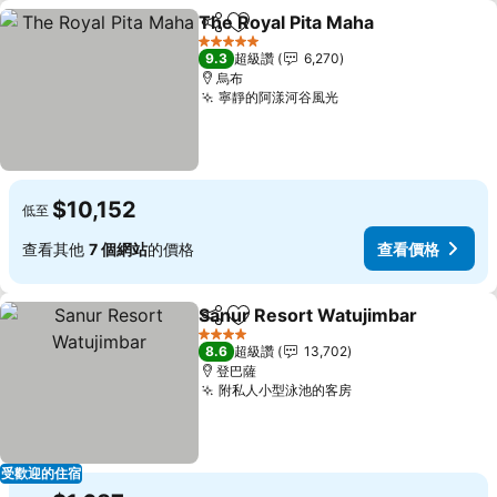
The Royal Pita Maha
分享
加入我的最愛
查看
5 星級
9.3
超級讚
6,270
烏布
寧靜的阿漾河谷風光
查看價格
$10,152
低至
查看其他
7 個網站
的價格
查看價格
Sanur Resort Watujimbar
分享
加入我的最愛
4 星級
8.6
超級讚
13,702
登巴薩
附私人小型泳池的客房
查看價格
受歡迎的住宿