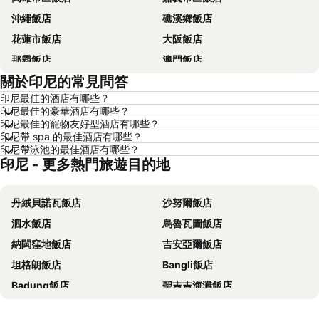
沖繩飯店
礁溪鄉飯店
花蓮市飯店
大阪飯店
那霸飯店
澳門飯店
關於印尼的常見問答
新加坡飯店
香港飯店
印尼最佳的酒店有哪些？
京都飯店
曼谷飯店
印尼最佳的豪華酒店有哪些？
恆春飯店
北投飯店
印尼最佳的寵物友好型酒店有哪些？
印尼帶 spa 的最佳酒店有哪些？
羅東市飯店
名古屋飯店
印尼帶泳池的最佳酒店有哪些？
印尼 - 更多熱門旅遊目的地
淡水區飯店
花蓮飯店
嘉義飯店
南投飯店
丹絨貝諾瓦飯店
沙努爾飯店
澎湖飯店
基隆飯店
泗水飯店
烏魯瓦圖飯店
桃園地區飯店
台灣飯店
納閩窪地飯店
吉安亞爾飯店
新竹地區飯店
彰化地區飯店
坦格朗飯店
Bangli飯店
東京都飯店
苗栗縣飯店
Badung飯店
聖吉吉海灘飯店
金門飯店
雲林飯店
勞布卡柏克飯店
Klungkung飯店
屏東飯店
新北市飯店