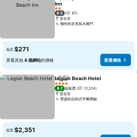
分享
加入我的最愛
Inn
查看價格
2 星級
6.5
87
雷吉安
獨特的峇里島木雕門
查看價格
$271
低至
查看其他
6 個網站
的價格
查看價格
Legian Beach Hotel
分享
加入我的最愛
查看價
4 星級
8.7
超級讚
12,224
雷吉安
豐盛的自助式早餐體驗
查看價格
$2,351
低至