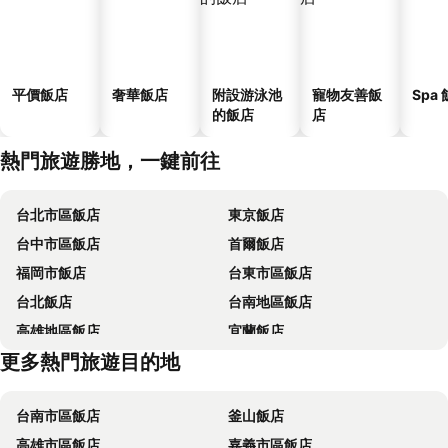
平價飯店
奢華飯店
附設游泳池
寵物友善飯
Spa
的飯店
店
熱門旅遊勝地，一鍵前往
台北市區飯店
東京飯店
台中市區飯店
首爾飯店
福岡市飯店
台東市區飯店
台北飯店
台南地區飯店
高雄地區飯店
宜蘭飯店
更多熱門旅遊目的地
台中地區飯店
台東飯店
台南市區飯店
釜山飯店
高雄市區飯店
嘉義市區飯店