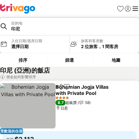
我的最愛
登入
選
目的地
印尼
入住日期/退房日期
旅客和客房數
選擇日期
2 位旅客，1 間客房
排序
篩選
地圖
印尼 (亞洲)的飯店
佣金如何影響排序
Bohemian Jogja Villas
分享
加入我的最愛
with Private Pool
查看價格
4 星級
8.7
超級讚
58
日惹
受歡迎的住宿