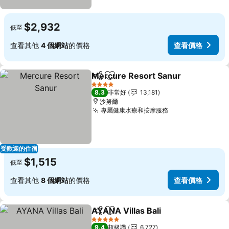
$2,932
低至
查看其他
4 個網站
的價格
查看價格
Mercure Resort Sanur
分享
加入我的最愛
查
4 星級
8.3
非常好
13,181
沙努爾
專屬健康水療和按摩服務
查看價格
受歡迎的住宿
$1,515
低至
查看其他
8 個網站
的價格
查看價格
AYANA Villas Bali
分享
加入我的最愛
查看價格
5 星級
9.4
超級讚
6,727