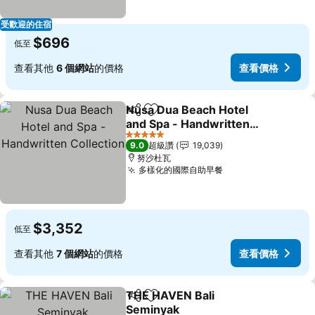
受歡迎的住宿
$696
低至
查看其他
6 個網站
的價格
查看價格
Nusa Dua Beach Hotel
分享
加入我的最愛
and Spa - Handwritten
Collection
查看價格
5 星級
9.0
超級讚
19,039
努沙杜瓦
多樣化的國際自助早餐
查看價格
$3,352
低至
查看其他
7 個網站
的價格
查看價格
THE HAVEN Bali
分享
加入我的最愛
Seminyak