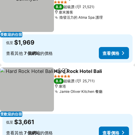
查看價格
4 星級
8.8
超級讚
21,521
塞米雅客
煥發活力的 Atma Spa 護理
查看價格
受歡迎的住宿
$1,969
低至
查看其他
7 個網站
的價格
查看價格
Hard Rock Hotel Bali
分享
加入我的最愛
查看
5 星級
8.8
超級讚
25,711
庫塔
Jamie Oliver Kitchen 餐廳
查看價格
受歡迎的住宿
$3,661
低至
查看其他
7 個網站
的價格
查看價格