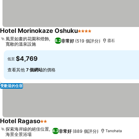
Hotel Morinokaze Oshuku
4 星級
風景如畫的花園和燈飾,
非常好
(519 個評分)
8.2
霞石
寬敞的溫泉設施
$4,769
低至
查看其他
7 個網站
的價格
受歡迎的住宿
Hotel Ragaso
2 星級
探索海岸線的絕佳位置,
非常好
(889 個評分)
8.2
Tanohata
海景全景浴場