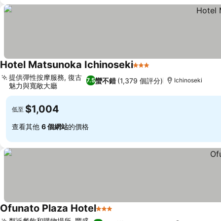
Hotel Matsunoka Ichinoseki
3 星級
提供彈性按摩服務, 復古
蠻不錯
(1,379 個評分)
7.5
Ichinoseki
魅力與寬敞大廳
$1,004
低至
查看其他
6 個網站
的價格
Ofunato Plaza Hotel
3 星級
鄰近餐飲和購物場所, 豐盛