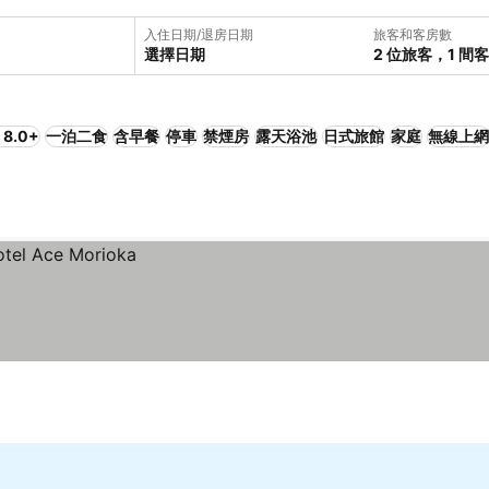
入住日期/退房日期
旅客和客房數
選擇日期
2 位旅客，1 間
8.0+
一泊二食
含早餐
停車
禁煙房
露天浴池
日式旅館
家庭
無線上網