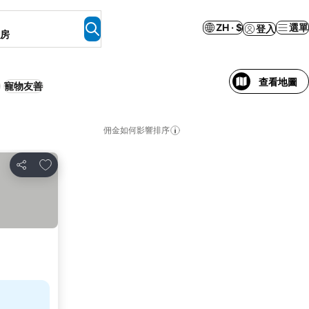
ZH · $
選單
登入
客房
查看地圖
寵物友善
佣金如何影響排序
加入我的最愛
分享