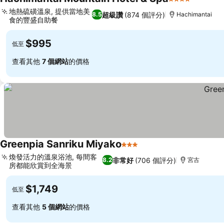
4 星級
地熱硫磺溫泉, 提供當地美
超級讚
(874 個評分)
8.5
Hachimantai
食的豐盛自助餐
$995
低至
查看其他
7 個網站
的價格
Greenpia Sanriku Miyako
3 星級
煥發活力的溫泉浴池, 每間客
非常好
(706 個評分)
8.2
宮古
房都能欣賞到全海景
$1,749
低至
查看其他
5 個網站
的價格