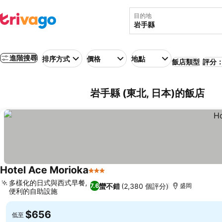
目的地
進階搜尋
排序方式
價格
地點
飯店類型
評分：
岩手縣 (東北, 日本)的飯店
Hotel Ace Morioka
3 星級
多樣化的日式與西式早餐,
蠻不錯
(2,380 個評分)
7.6
盛岡
便利的自助設施
$656
低至