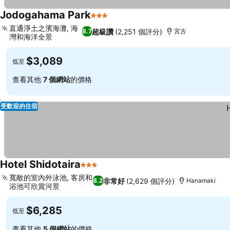
Jodogahama Park
3 星級
直通淨土之濱海灘, 海
超級讚
(2,251 個評分)
8.7
宮古
灣和海洋全景
$3,089
低至
查看其他
7 個網站
的價格
受歡迎的住宿
Hotel Shidotaira
3 星級
寬敞的室內外泳池, 客房和
非常好
(2,629 個評分)
8.2
Hanamaki
浴池可欣賞河景
$6,285
低至
查看其他
5 個網站
的價格