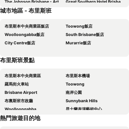
The Johnson Brisbane - Art Series
Great Southern Hotel Brisbane
城市地區 - 布里斯班
The Beetson Hotel
Kennigo Hotel Brisbane
Treasury Brisbane
Soho Brisbane
布里斯本中央商業區飯店
Toowong飯店
Intercontinental Hotels Brisbane By Ihg
Roamer Brisbane
Woolloongabba飯店
South Brisbane飯店
ibis Styles Brisbane Elizabeth Street
The Sebel Brisbane
City Centre飯店
Murarrie飯店
Point Hotel
K2 Brisbane
Imperial Motel Windsor
Meriton Suites Adelaide Street, Brisbane
布里斯班景點
Hyatt Regency Brisbane
Riverside Hotel Southbank
Voco Brisbane City Centre By Ihg
Mantra on Mary Brisbane
布里斯本中央商業區
布里斯本機場
ibis Brisbane Airport
Novotel Brisbane Airport
羅馬街火車站
Toowong
Mantra Terrace Brisbane
ibis budget Brisbane Airport
Brisbane Airport
南岸公園
Madison Tower Mill Hotel
Royal Albert Hotel
布裏斯班市政廳
Sunnybank Hills
Pullman Brisbane King George Square
Jephson Hotel & Apartments
Woolloongabba
昆士蘭表演藝術中心
Sofitel Brisbane Central
The Star Grand Brisbane
熱門旅遊目的地
South Brisbane
City Centre
Courtyard by Marriott Brisbane South Bank
Mantra Midtown
故事橋
Port of Brisbane
The Westin Brisbane
LyLo Brisbane