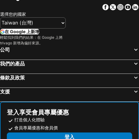
Ascot, 昆士蘭省 飯店
Springwood, 昆士蘭省 飯店
Facebook
Twitter
Insta
Yo
Bribie Island, 昆士蘭省 飯店
Glass House Mountains, 昆士蘭省 飯店
選擇您的國家
雪梨, 新南威爾斯洲 飯店
墨爾本, 維多利亞州 飯店
珀斯, 西澳洲 飯店
衝浪者天堂, 昆士蘭省 飯店
在 Google 上新增
霍巴特, 塔斯馬尼亞省 飯店
凱恩斯, 昆士蘭省 飯店
輕鬆找到我們的結果：在 Google 上將
trivago 新增為偏好來源。
阿波羅灣, 維多利亞州 飯店
班伯里, 西澳洲 飯店
公司
我們的產品
條款及政策
支援
登入享受會員專屬優惠
打造個人化體驗
會員專屬優惠和會員價
登入