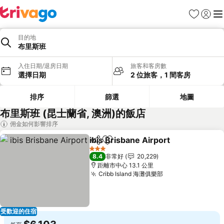
我的最愛
登入
選
目的地
布里斯班
入住日期/退房日期
旅客和客房數
選擇日期
2 位旅客，1 間客房
排序
篩選
地圖
布里斯班 (昆士蘭省, 澳洲)的飯店
佣金如何影響排序
ibis Brisbane Airport
分享
加入我的最愛
3 星級
8.4
非常好
20,229
距離市中心 13.1 公里
Cribb Island 海灘俱樂部
受歡迎的住宿