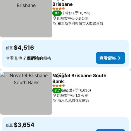
分享
加入我的最愛
Brisbane
4 星級
8.1
非常好
8,792
距離市中心 0.8 公里
布里斯本河與城市天際線景觀
$4,516
低至
查看其他
7 個網站
的價格
查看價格
Novotel Brisbane South
分享
加入我的最愛
Bank
4 星級
8.7
超級讚
6,630
距離市中心 1.0 公里
海水泳池附禪意露台
$3,654
低至