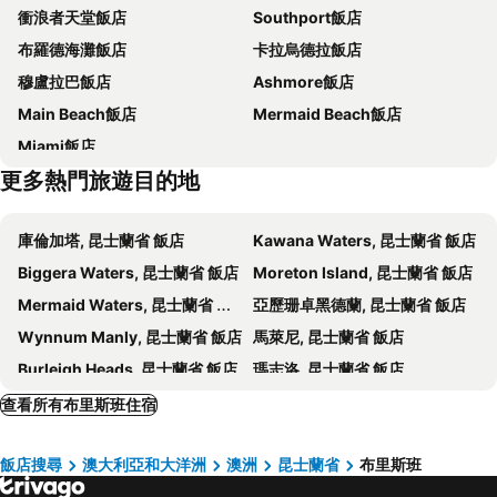
衝浪者天堂飯店
Southport飯店
康瑞德賭城
Queensland Gallery of Modern Art
Hotel Indigo Brisbane City Centre By Ihg
Rydges South Bank Brisbane
布羅德海灘飯店
卡拉烏德拉飯店
水上冒險活動中心
Murarrie
Mantra South Bank Brisbane
Emporium Hotel South Bank
穆盧拉巴飯店
Ashmore飯店
Sunnybank
Queen Street Mall
W Brisbane
Four Points by Sheraton Brisbane
Main Beach飯店
Mermaid Beach飯店
King George Square
亞伯特教堂
FV by Peppers
Mercure Brisbane Garden City
Miami飯店
Pullenvale
Banyo
Spring Hill Inn
Nightcap at Camp Hill Hotel
更多熱門旅遊目的地
Hamilton
Fairfield
The Merchant Hotel, a member of Radisson Individuals
Nightelier Mitchelton The Brook
布裏斯班板球場
Geebung
Airport International Motel Brisbane
Ovolo The Valley
庫倫加塔, 昆士蘭省 飯店
Kawana Waters, 昆士蘭省 飯店
庫塔山植物園
Richlands
Acacia Inner City Inn
Stamford Plaza Brisbane
Biggera Waters, 昆士蘭省 飯店
Moreton Island, 昆士蘭省 飯店
Wakerley
Sunnybank Hotel Brisbane
Mermaid Waters, 昆士蘭省 飯店
亞歷珊卓黑德蘭, 昆士蘭省 飯店
Wynnum Manly, 昆士蘭省 飯店
馬萊尼, 昆士蘭省 飯店
Burleigh Heads, 昆士蘭省 飯店
瑪志洛, 昆士蘭省 飯店
Redland Bay, 昆士蘭省 飯店
Hope Island, 昆士蘭省 飯店
查看所有布里斯班住宿
Coomera, 昆士蘭省 飯店
Bilinga, 昆士蘭省 飯店
飯店搜尋
澳大利亞和大洋洲
澳洲
昆士蘭省
布里斯班
楠普拉, 昆士蘭省 飯店
瑪爾庫拉, 昆士蘭省 飯店