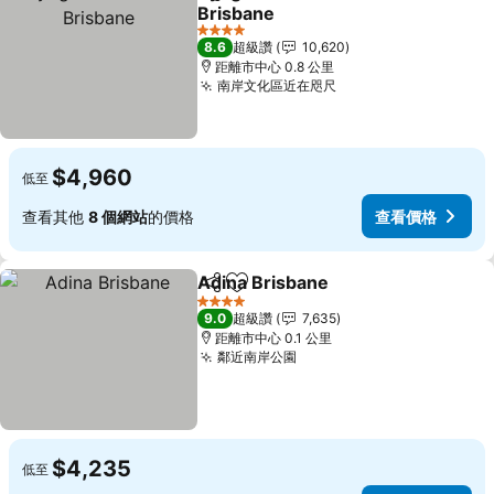
分享
加入我的最愛
Brisbane
4 星級
8.6
超級讚
10,620
距離市中心 0.8 公里
南岸文化區近在咫尺
$4,960
低至
查看其他
8 個網站
的價格
查看價格
Adina Brisbane
分享
加入我的最愛
4 星級
9.0
超級讚
7,635
距離市中心 0.1 公里
鄰近南岸公園
$4,235
低至