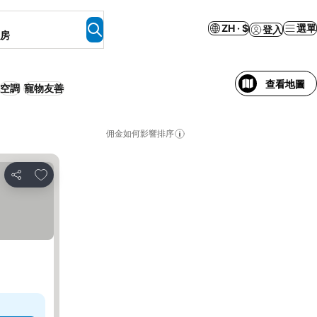
ZH · $
選單
登入
客房
查看地圖
空調
寵物友善
佣金如何影響排序
加入我的最愛
分享