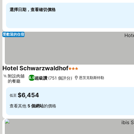
選擇日期，查看確切價格
受歡迎的住宿
Hotel Schwarzwaldhof
3 星級
附設肉舖
超級讚
(751 個評分)
8.9
恩茨克勒斯特勒
的餐廳
$6,454
低至
查看其他
5 個網站
的價格