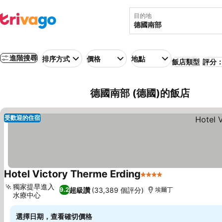
目的地
進階搜尋
排序方式
價格
地點
飯店類型
評分：
德國南部 (德國)的飯店
受歡迎的住宿
Hotel Victory Therme Erding
4 星級
獨家提早進入
超級讚
(33,389 個評分)
9.2
埃爾丁
水療中心
選擇日期，查看確切價格