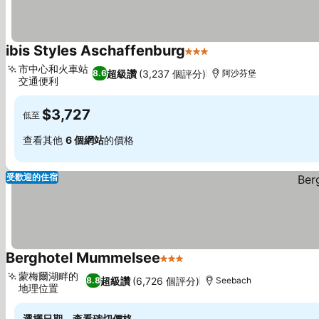
ibis Styles Aschaffenburg
3 星級
市中心和火車站
超級讚
(3,237 個評分)
8.6
阿沙芬堡
交通便利
$3,727
低至
查看其他
6 個網站
的價格
受歡迎的住宿
Berghotel Mummelsee
3 星級
蒙梅爾湖畔的
超級讚
(6,726 個評分)
8.8
Seebach
地理位置
選擇日期，查看確切價格