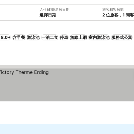
入住日期/退房日期
旅客和客房數
選擇日期
2 位旅客，1 間
8.0+
含早餐
游泳池
一泊二食
停車
無線上網
室內游泳池
服務式公寓