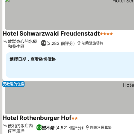
Hotel Schwarzwald Freudenstadt
4 星級
放鬆身心的水療
(3,283 個評分)
7.0
法蘭登施塔特
和養生區
選擇日期，查看確切價格
受歡迎的住宿
Hotel Rothenburger Hof
2 星級
便利的飯店內
蠻不錯
(4,521 個評分)
7.6
陶伯河羅騰堡
停車選擇