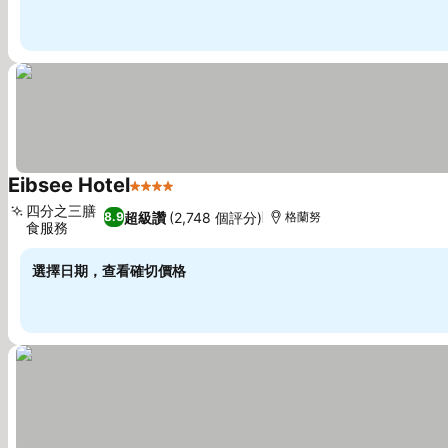
Eibsee Hotel
4 星級
四分之三膳
超級讚
(2,748 個評分)
8.9
格蘭努
食服務
選擇日期，查看確切價格