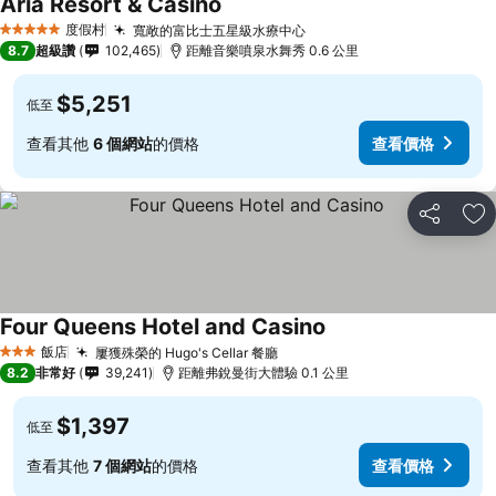
Aria Resort & Casino
查看價格
度假村
寬敞的富比士五星級水療中心
查看價格
5 星級
8.7
超級讚
102,465
距離音樂噴泉水舞秀 0.6 公里
$5,251
低至
查看其他
6 個網站
的價格
查看價格
分享
加
Four Queens Hotel and Casino
查看價格
飯店
屢獲殊榮的 Hugo's Cellar 餐廳
查看價格
3 星級
8.2
非常好
39,241
距離弗銳曼街大體驗 0.1 公里
$1,397
低至
查看其他
7 個網站
的價格
查看價格