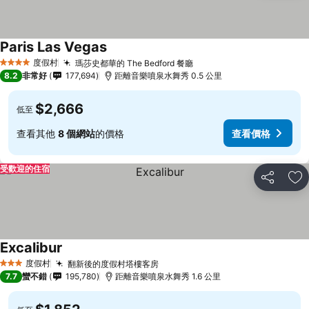
Paris Las Vegas
查看價格
度假村
瑪莎史都華的 The Bedford 餐廳
查看價格
4 星級
8.2
非常好
177,694
距離音樂噴泉水舞秀 0.5 公里
$2,666
低至
查看其他
8 個網站
的價格
查看價格
受歡迎的住宿
分享
加
Excalibur
查看價格
度假村
翻新後的度假村塔樓客房
查看價格
3 星級
7.7
蠻不錯
195,780
距離音樂噴泉水舞秀 1.6 公里