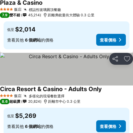
Plaza & Casino
查看價格
飯店
標誌性玻璃圓頂餐廳
查看價格
4 星級
7.9
蠻不錯
45,214
距離弗銳曼街大體驗 0.3 公里
$2,014
低至
查看其他
6 個網站
的價格
查看價格
分享
加
Circa Resort & Casino - Adults Only
查看價格
飯店
多樣化的現場餐飲選擇
查看價格
4 星級
8.6
超級讚
20,824
距離市中心 0.3 公里
$5,269
低至
查看其他
6 個網站
的價格
查看價格