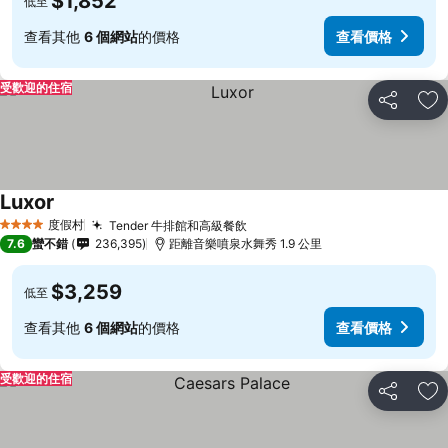
$1,852
低至
查看其他
6 個網站
的價格
查看價格
受歡迎的住宿
分享
加
Luxor
查看價格
度假村
Tender 牛排館和高級餐飲
查看價格
4 星級
7.6
蠻不錯
236,395
距離音樂噴泉水舞秀 1.9 公里
$3,259
低至
查看其他
6 個網站
的價格
查看價格
受歡迎的住宿
分享
加