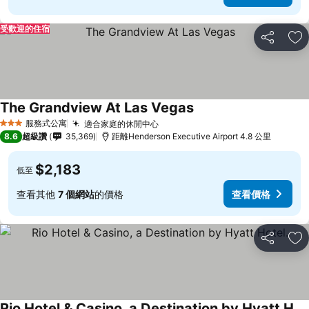
受歡迎的住宿
分享
加
The Grandview At Las Vegas
查看價格
服務式公寓
適合家庭的休閒中心
查看價格
3 星級
8.6
超級讚
35,369
距離Henderson Executive Airport 4.8 公里
$2,183
低至
查看其他
7 個網站
的價格
查看價格
分享
加
Rio Hotel & Casino, a Destination by Hyatt Hotel.