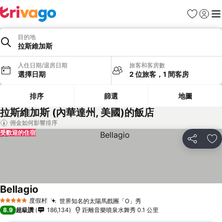
我的最愛
登入
選
目的地
拉斯維加斯
入住日期/退房日期
旅客和客房數
選擇日期
2 位旅客，1 間客房
排序
篩選
地圖
拉斯維加斯 (內華達州, 美國)的飯店
佣金如何影響排序
受歡迎的住宿
分享
加
Bellagio
查看價格
度假村
世界知名的太陽馬戲團「O」秀
查看價格
5 星級
8.9
超級讚
186,134
距離音樂噴泉水舞秀 0.1 公里