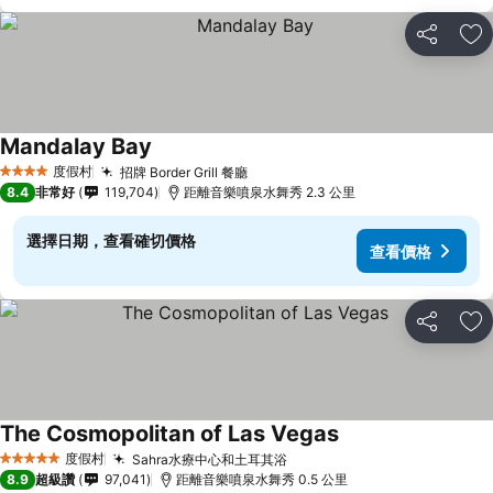
分享
加
Mandalay Bay
查看價格
度假村
招牌 Border Grill 餐廳
查看價格
4 星級
8.4
非常好
119,704
距離音樂噴泉水舞秀 2.3 公里
選擇日期，查看確切價格
查看價格
分享
加
The Cosmopolitan of Las Vegas
查看價格
度假村
Sahra水療中心和土耳其浴
查看價格
5 星級
8.9
超級讚
97,041
距離音樂噴泉水舞秀 0.5 公里