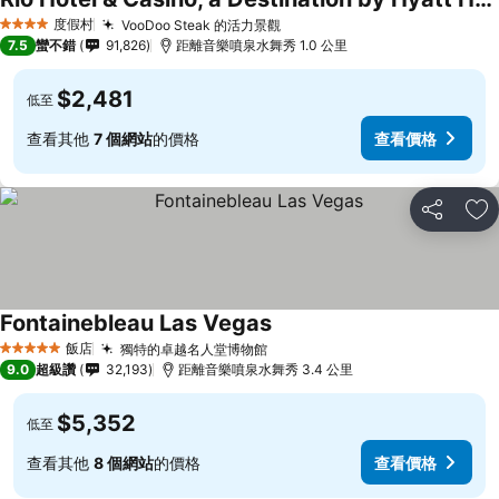
查看價格
度假村
VooDoo Steak 的活力景觀
查看價格
4 星級
7.5
蠻不錯
91,826
距離音樂噴泉水舞秀 1.0 公里
$2,481
低至
查看其他
7 個網站
的價格
查看價格
分享
加
Fontainebleau Las Vegas
查看價格
飯店
獨特的卓越名人堂博物館
查看價格
5 星級
9.0
超級讚
32,193
距離音樂噴泉水舞秀 3.4 公里
$5,352
低至
查看其他
8 個網站
的價格
查看價格