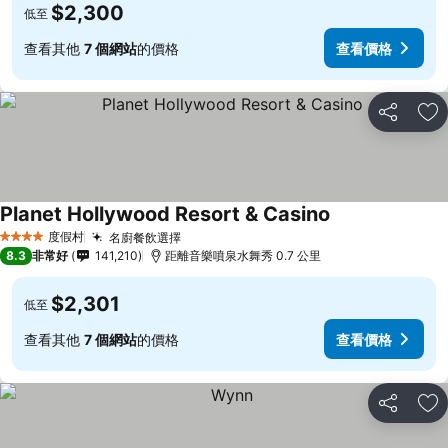
$2,300
低至
查看其他
7 個網站
的價格
查看價格
分享
加
Planet Hollywood Resort & Casino
查看價格
度假村
名廚餐飲選擇
查看價格
4 星級
8.3
非常好
141,210
距離音樂噴泉水舞秀 0.7 公里
$2,301
低至
查看其他
7 個網站
的價格
查看價格
分享
加