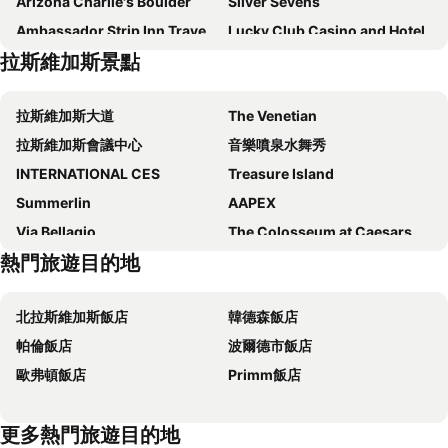
Arizona Charlie's Boulder
Silver Sevens
Ambassador Strip Inn Travelodge
Lucky Club Casino and Hotel
拉斯維加斯景點
The LINQ Hotel & Casino, A Caesars Destination
Caesars Palace
Fontainebleau Las Vegas
Downtowner Boutique Hotel
拉斯維加斯大道
The Venetian
Alexis Park All Suite Resort
Thunderbird Boutique Hotel
拉斯維加斯會議中心
音樂噴泉水舞秀
Oasis at Gold Spike
The Orleans
INTERNATIONAL CES
Treasure Island
Arizona Charlie's Decatur
The Berkley, Las Vegas
Summerlin
AAPEX
Four Queens Hotel and Casino
The Palazzo at The Venetian
Via Bellagio
The Colosseum at Caesars Palace
OYO Hotel and Casino Las Vegas
Club de Soleil All-Suite Resort
熱門旅遊目的地
巴黎拉斯維加斯艾菲爾鐵塔之旅
Harry Reid International Airport
Vdara Hotel & Spa
Masquerade Tower at Rio Hotel & Casino
The D Las Vegas
紐約紐約過山車
Main Street Station Casino Brewery Hotel
Super 8 by Wyndham Las Vegas North Strip/Fremont St. Area
北拉斯維加斯飯店
韓德森飯店
Buca di Beppo - Excalibur
Mandalay Bay Theater
Motel 6 Las Vegas, NV - Strip
AC Hotels by Marriott Las Vegas Symphony Park
帕倫飯店
波爾德市飯店
弗銳曼街大體驗
Golden Gate Casino
Palace Station Hotel and Casino
Motel 6 Las Vegas, NV - Boulder Hwy
歐弗頓飯店
Primm飯店
Fremont Country Club
Lied Discovery Children's Museum
El Cortez Hotel and Casino
Ellis Island Hotel Casino & Brewery
霓虹燈博物館
V Theatre
Club Wyndham Desert Blue
Motel 6 Las Vegas, NV – I-15 Stadium
更多熱門旅遊目的地
Clark County Government Center
Old Las Vegas Mormon State Historic Park
Plaza & Casino
California Hotel and Casino