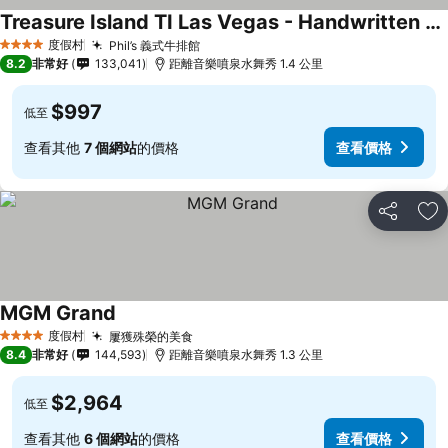
Treasure Island TI Las Vegas - Handwritten Collection
查看價格
度假村
Phil’s 義式牛排館
查看價格
4 星級
8.2
非常好
133,041
距離音樂噴泉水舞秀 1.4 公里
$997
低至
查看其他
7 個網站
的價格
查看價格
分享
加
MGM Grand
查看價格
度假村
屢獲殊榮的美食
查看價格
4 星級
8.4
非常好
144,593
距離音樂噴泉水舞秀 1.3 公里
$2,964
低至
查看其他
6 個網站
的價格
查看價格