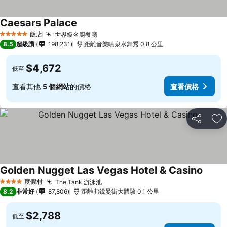
Caesars Palace
查看價格
飯店
世界級名廚餐廳
查看價格
5 星級
8.5
超級讚
198,231
距離音樂噴泉水舞秀 0.8 公里
$4,672
低至
查看其他
5 個網站
的價格
查看價格
分享
加
Golden Nugget Las Vegas Hotel & Casino
查看價
度假村
The Tank 游泳池
查看價格
4 星級
8.2
非常好
87,806
距離弗銳曼街大體驗 0.1 公里
$2,788
低至