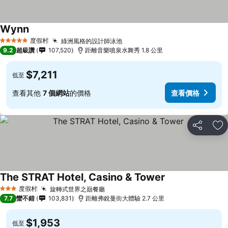
Wynn
查看價格
度假村
綠洲風格的設計師泳池
查看價格
5 星級
9.2
超級讚
107,520
距離音樂噴泉水舞秀 1.8 公里
$7,211
低至
查看其他
7 個網站
的價格
查看價格
分享
加
The STRAT Hotel, Casino & Tower
查看價格
度假村
旋轉式世界之巔餐廳
查看價格
3 星級
7.7
蠻不錯
103,831
距離弗銳曼街大體驗 2.7 公里
$1,953
低至