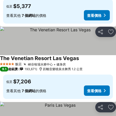
$5,377
低至
查看其他
7 個網站
的價格
查看價格
分享
加
The Venetian Resort Las Vegas
查看價格
飯店
峽谷牧場水療中心 + 健身房
查看價格
5 星級
9.1
超級讚
193,671
距離音樂噴泉水舞秀 1.2 公里
$7,206
低至
查看其他
7 個網站
的價格
查看價格
分享
加