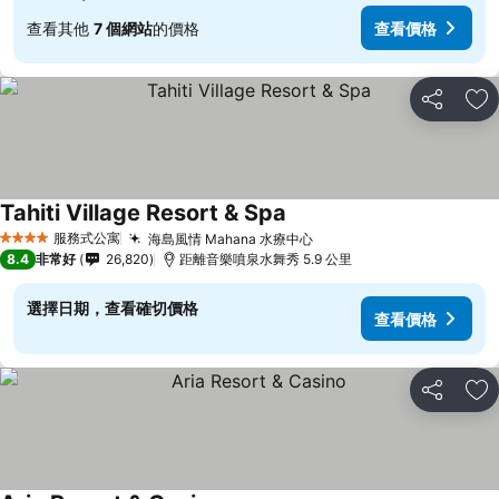
查看其他
7 個網站
的價格
查看價格
分享
加
Tahiti Village Resort & Spa
查看價格
服務式公寓
海島風情 Mahana 水療中心
查看價格
4 星級
8.4
非常好
26,820
距離音樂噴泉水舞秀 5.9 公里
選擇日期，查看確切價格
查看價格
分享
加