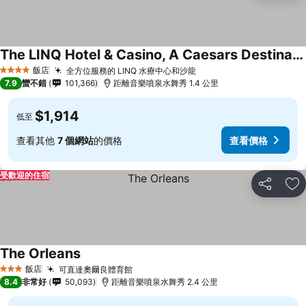
The LINQ Hotel & Casino, A Caesars Destination
查看價格
飯店
全方位服務的 LINQ 水療中心和沙龍
查看價格
4 星級
7.9
蠻不錯
101,366
距離音樂噴泉水舞秀 1.4 公里
$1,914
低至
查看其他
7 個網站
的價格
查看價格
受歡迎的住宿
分享
加
The Orleans
查看價格
飯店
可直達奧爾良體育館
查看價格
3 星級
8.4
非常好
50,093
距離音樂噴泉水舞秀 2.4 公里