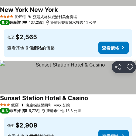
New York New York
查看價格
度假村
沉浸式格林威治村美食廣場
查看價格
4 星級
8.5
超級讚
137,258
距離音樂噴泉水舞秀 1.1 公里
$2,565
低至
查看其他
6 個網站
的價格
查看價格
分享
加
Sunset Station Hotel & Casino
查看價格
飯店
兒童探險樂園和 IMAX 影院
查看價格
3 星級
8.3
非常好
5,778
距離市中心 15.3 公里
$2,909
低至