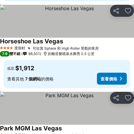
分享
加
Horseshoe Las Vegas
查看價格
度假村
可欣賞 Sphere 和 High Roller 景觀的客房
查看價格
4 星級
7.9
蠻不錯
86,501
距離音樂噴泉水舞秀 0.5 公里
$1,912
低至
查看其他
7 個網站
的價格
查看價格
分享
加
Park MGM Las Vegas
查看價格