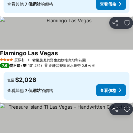
查看其他
7 個網站
的價格
查看價格
分享
加
Flamingo Las Vegas
查看價格
度假村
鬱鬱蔥蔥的野生動物棲息地和花園
查看價格
4 星級
7.6
蠻不錯
181,274
距離音樂噴泉水舞秀 0.6 公里
$2,026
低至
查看其他
7 個網站
的價格
查看價格
分享
加