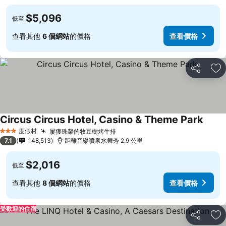
$5,096
低至
查看其他
6 個網站
的價格
查看價格
分享
加
Circus Circus Hotel, Casino & Theme Park
查看
度假村
屢獲殊榮的牧豆樹烤牛排
查看價格
3 星級
7.1
148,513
距離音樂噴泉水舞秀 2.9 公里
$2,016
低至
查看其他
8 個網站
的價格
查看價格
受歡迎的住宿
分享
加