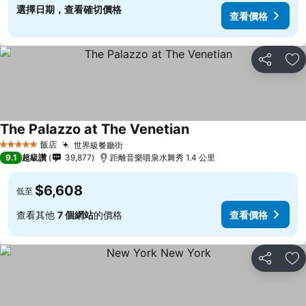
選擇日期，查看確切價格
查看價格
分享
加
The Palazzo at The Venetian
查看價格
飯店
世界級餐廳街
查看價格
5 星級
9.1
超級讚
39,877
距離音樂噴泉水舞秀 1.4 公里
$6,608
低至
查看其他
7 個網站
的價格
查看價格
分享
加