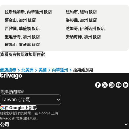
LUXURY & PREMIERE
HARVEST FESTIVAL - ORIGINAL ART & CRAFT - LAS VEGAS
Boulder Station Hotel and Casino
Baymont by Wyndham Las Vegas South Strip
拉斯維加斯, 內華達州 飯店
紐約市, 紐約 飯店
Eiffel Tower
COSMOPROF NORTH AMERICA
Holiday Inn Express & Suites Henderson By Ihg
Downtown Grand Hotel & Casino
舊金山, 加州 飯店
洛杉磯, 加州 飯店
MINEXPO INTERNATIONAL
Ahern Hotel and Event Center
The Westin Las Vegas Hotel & Spa
西雅圖, 華盛頓 飯店
芝加哥, 伊利諾州 飯店
Suites at Elara Las Vegas Center Strip-No Resort Fees
TownePlace Suites by Marriott Las Vegas Stadium District
聖地牙哥, 加州 飯店
安納海姆, 加州 飯店
Goroomgo Blue Moon Bhimtal
The Vanderpump Las Vegas Hotel & Casino - A Caesars Rewards Destination
檀香山, 夏威夷 飯店
Best Western Plus Casino Royale - Center Strip
Marriott's Grand Chateau
查看所有拉斯維加斯住宿
Fremont Hotel & Casino
Hotel Apache
Golden Gate Hotel & Casino
Lexi Las Vegas
飯店搜尋
北美洲
美國
內華達州
拉斯維加斯
MainStay Suites Las Vegas Convention Center
SpringHill Suites by Marriott Las Vegas Convention Center
Hampton Inn & Suites Las Vegas Airport
Aloft Henderson
Facebook
Twitter
Insta
Yo
Bluegreen Vacations Club 36, an Ascend Collection Resort
Comfort Inn & Suites Henderson - Las Vegas
選擇您的國家
Homewood Suites by Hilton Las Vegas City Center
在 Google 上新增
輕鬆找到我們的結果：在 Google 上將
trivago 新增為偏好來源。
公司