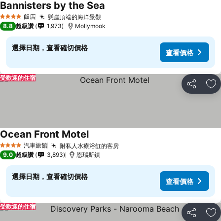
Bannisters by the Sea
飯店
懸崖頂端的海洋景觀
4 星級
8.8
超級讚
1,973
Mollymook
選擇日期，查看確切價格
查看價格
受歡迎的住宿
分享
加
Ocean Front Motel
汽車旅館
附私人水療浴缸的客房
4 星級
9.0
超級讚
3,893
恩瑞斯鎮
選擇日期，查看確切價格
查看價格
受歡迎的住宿
分享
加