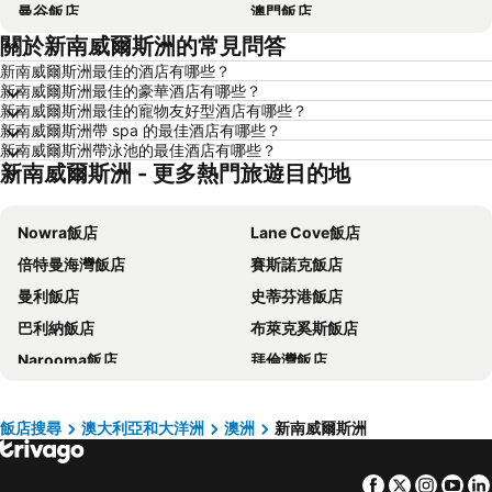
曼谷飯店
澳門飯店
關於新南威爾斯洲的常見問答
香港飯店
那霸飯店
新南威爾斯洲最佳的酒店有哪些？
羅東市飯店
新加坡飯店
新南威爾斯洲最佳的豪華酒店有哪些？
板橋區飯店
名古屋飯店
新南威爾斯洲最佳的寵物友好型酒店有哪些？
新南威爾斯洲帶 spa 的最佳酒店有哪些？
京都飯店
北投飯店
新南威爾斯洲帶泳池的最佳酒店有哪些？
新南威爾斯洲 - 更多熱門旅遊目的地
西屯區飯店
花蓮飯店
嘉義飯店
南投飯店
Nowra飯店
Lane Cove飯店
桃園地區飯店
基隆飯店
倍特曼海灣飯店
賽斯諾克飯店
新竹地區飯店
澎湖飯店
曼利飯店
史蒂芬港飯店
苗栗縣飯店
金門飯店
巴利納飯店
布萊克奚斯飯店
彰化地區飯店
雲林飯店
Narooma飯店
拜倫灣飯店
台灣飯店
近畿飯店
Liverpool飯店
古爾本飯店
新北市飯店
屏東飯店
Cowra飯店
Bateau Bay飯店
澳門飯店
濟州飯店
飯店搜尋
澳大利亞和大洋洲
澳洲
新南威爾斯洲
Armidale飯店
Mittagong飯店
京都府飯店
Facebook
Twitter
Insta
Yo
利特高飯店
Forster飯店