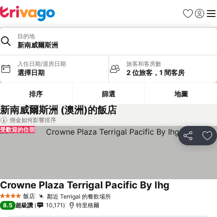
我的最愛
登入
選
目的地
新南威爾斯洲
入住日期/退房日期
旅客和客房數
選擇日期
2 位旅客，1 間客房
排序
篩選
地圖
新南威爾斯洲 (澳洲)的飯店
佣金如何影響排序
受歡迎的住宿
分享
加
Crowne Plaza Terrigal Pacific By Ihg
飯店
鄰近 Terrigal 的餐飲場所
4 星級
8.5
超級讚
10,171
特里格爾