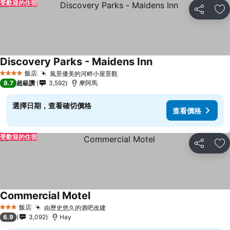
受歡迎的住宿
分享
加
Discovery Parks - Maidens Inn
飯店
風景優美的河畔小屋景觀
4 星級
8.7
超級讚
3,592
摩阿馬
選擇日期，查看確切價格
查看價格
受歡迎的住宿
分享
加
Commercial Motel
飯店
由歷史悠久的酒吧改建
3 星級
6.9
3,092
Hay