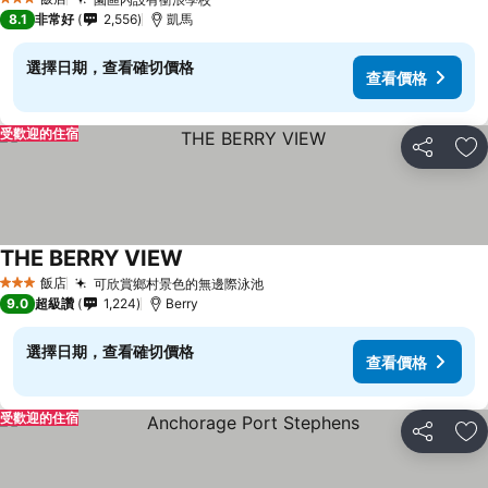
3 星級
8.1
非常好
2,556
凱馬
選擇日期，查看確切價格
查看價格
受歡迎的住宿
分享
加
THE BERRY VIEW
飯店
可欣賞鄉村景色的無邊際泳池
3 星級
9.0
超級讚
1,224
Berry
選擇日期，查看確切價格
查看價格
受歡迎的住宿
分享
加