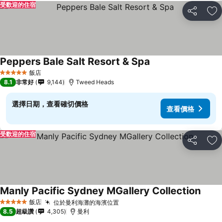
受歡迎的住宿
分享
加
Peppers Bale Salt Resort & Spa
飯店
5 星級
8.1
非常好
9,144
Tweed Heads
選擇日期，查看確切價格
查看價格
受歡迎的住宿
分享
加
Manly Pacific Sydney MGallery Collection
飯店
位於曼利海灘的海濱位置
5 星級
8.5
超級讚
4,305
曼利