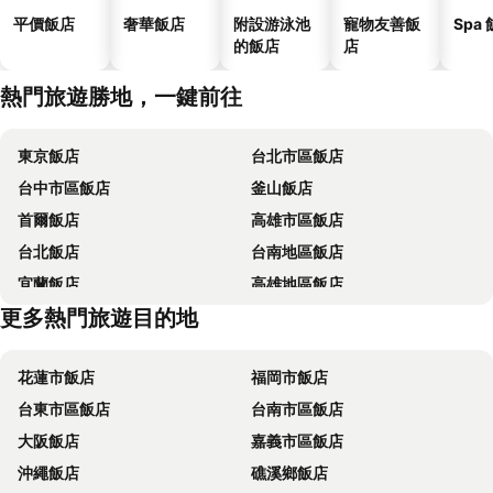
平價飯店
奢華飯店
附設游泳池
寵物友善飯
Spa
的飯店
店
熱門旅遊勝地，一鍵前往
東京飯店
台北市區飯店
台中市區飯店
釜山飯店
首爾飯店
高雄市區飯店
台北飯店
台南地區飯店
宜蘭飯店
高雄地區飯店
更多熱門旅遊目的地
台東飯店
台中地區飯店
花蓮市飯店
福岡市飯店
台東市區飯店
台南市區飯店
大阪飯店
嘉義市區飯店
沖繩飯店
礁溪鄉飯店