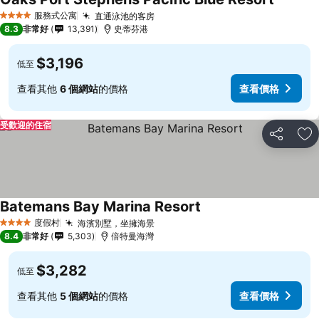
服務式公寓
直通泳池的客房
4 星級
8.3
非常好
13,391
史蒂芬港
$3,196
低至
查看其他
6 個網站
的價格
查看價格
受歡迎的住宿
分享
加
Batemans Bay Marina Resort
度假村
海濱別墅，坐擁海景
4 星級
8.4
非常好
5,303
倍特曼海灣
$3,282
低至
查看其他
5 個網站
的價格
查看價格