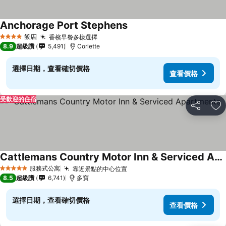
Anchorage Port Stephens
飯店
香檳早餐多樣選擇
4 星級
8.9
超級讚
5,491
Corlette
選擇日期，查看確切價格
查看價格
受歡迎的住宿
分享
加
Cattlemans Country Motor Inn & Serviced Apartments
服務式公寓
靠近景點的中心位置
5 星級
8.5
超級讚
6,741
多寶
選擇日期，查看確切價格
查看價格