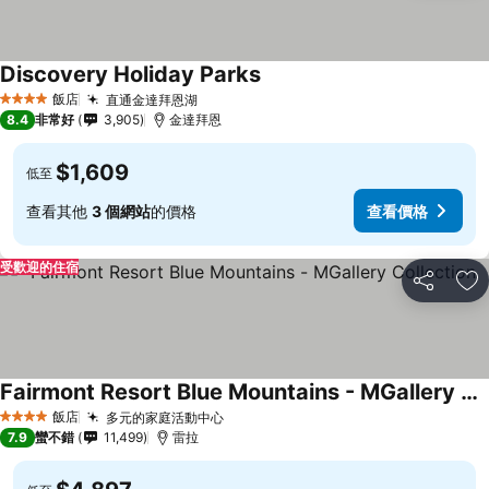
Discovery Holiday Parks
飯店
直通金達拜恩湖
4 星級
8.4
非常好
3,905
金達拜恩
$1,609
低至
查看其他
3 個網站
的價格
查看價格
受歡迎的住宿
分享
加
Fairmont Resort Blue Mountains - MGallery Collection
飯店
多元的家庭活動中心
4 星級
7.9
蠻不錯
11,499
雷拉