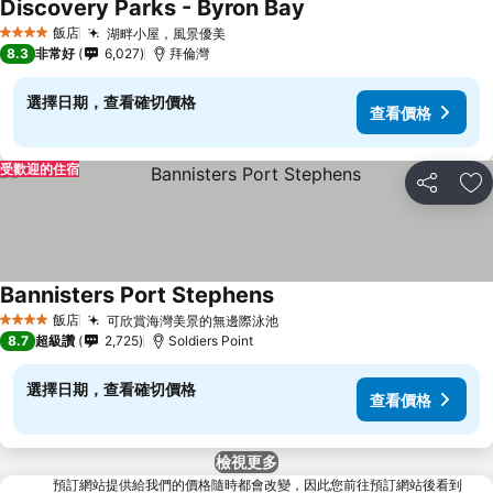
Discovery Parks - Byron Bay
飯店
湖畔小屋，風景優美
4 星級
8.3
非常好
6,027
拜倫灣
選擇日期，查看確切價格
查看價格
受歡迎的住宿
分享
加
Bannisters Port Stephens
飯店
可欣賞海灣美景的無邊際泳池
4 星級
8.7
超級讚
2,725
Soldiers Point
選擇日期，查看確切價格
查看價格
檢視更多
預訂網站提供給我們的價格隨時都會改變，因此您前往預訂網站後看到