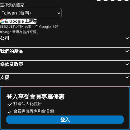
選擇您的國家
臥龍崗飯店
坦沃斯飯店
鮑勒爾飯店
Laurieton飯店
在 Google 上新增
利斯莫爾飯店
Murwillumbah飯店
輕鬆找到我們的結果：在 Google 上將
trivago 新增為偏好來源。
Wauchope飯店
恩瑞斯鎮飯店
公司
Sussex Inlet飯店
Cooma飯店
亞姆巴飯店
Huskisson飯店
我們的產品
Thredbo飯店
伊甸飯店
條款及政策
瓦加瓦加飯店
金達拜恩飯店
Medlow Bath飯店
South West Rocks飯店
支援
Tea Gardens飯店
Tumut飯店
Gerroa飯店
Corlette飯店
登入享受會員專屬優惠
打造個人化體驗
會員專屬優惠和會員價
登入