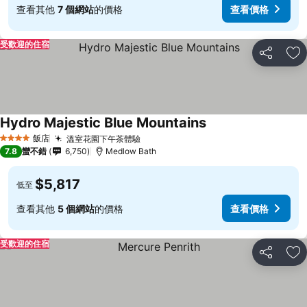
查看其他
7 個網站
的價格
查看價格
受歡迎的住宿
分享
加
Hydro Majestic Blue Mountains
飯店
溫室花園下午茶體驗
4 星級
7.8
蠻不錯
6,750
Medlow Bath
$5,817
低至
查看其他
5 個網站
的價格
查看價格
受歡迎的住宿
分享
加