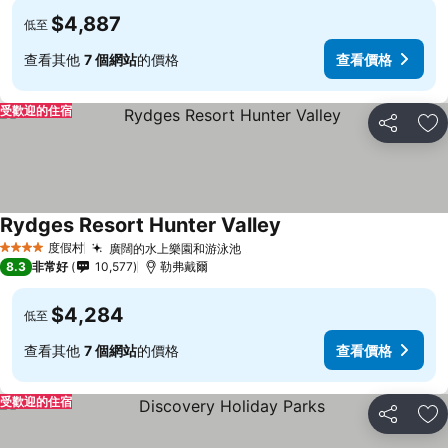
$4,887
低至
查看其他
7 個網站
的價格
查看價格
受歡迎的住宿
分享
加
Rydges Resort Hunter Valley
度假村
廣闊的水上樂園和游泳池
4 星級
8.3
非常好
10,577
勒弗戴爾
$4,284
低至
查看其他
7 個網站
的價格
查看價格
受歡迎的住宿
分享
加