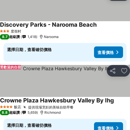
Discovery Parks - Narooma Beach
度假村
3 星級
8.7
超級讚
1,418
Narooma
選擇日期，查看確切價格
查看價格
受歡迎的住宿
分享
加
Crowne Plaza Hawkesbury Valley By Ihg
飯店
提供現場烹飪的美味自助早餐
4 星級
8.8
超級讚
5,659
Richmond
選擇日期，查看確切價格
查看價格