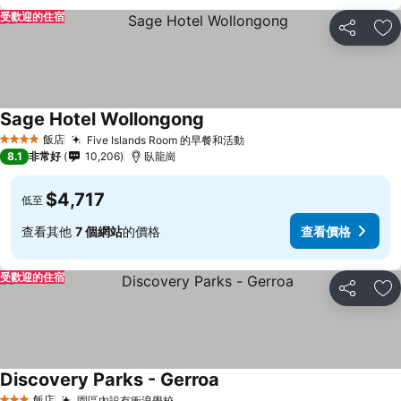
受歡迎的住宿
分享
加
Sage Hotel Wollongong
飯店
Five Islands Room 的早餐和活動
4 星級
8.1
非常好
10,206
臥龍崗
$4,717
低至
查看其他
7 個網站
的價格
查看價格
受歡迎的住宿
分享
加
Discovery Parks - Gerroa
飯店
園區內設有衝浪學校