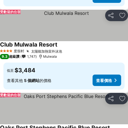
受歡迎的住宿
分享
加
Club Mulwala Resort
度假村
太陽能加熱室外泳池
4 星級
9.3
超級讚
1,747
Mulwala
$3,484
低至
查看其他
5 個網站
的價格
查看價格
受歡迎的住宿
分享
加
Oaks Port Stephens Pacific Blue Resort