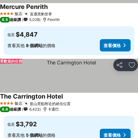
Mercure Penrith
飯店
直通黑豹世界
4 星級
8.5
超級讚
5,028
Penrith
$4,847
低至
查看其他
8 個網站
的價格
查看價格
受歡迎的住宿
分享
加
The Carrington Hotel
飯店
藍山景點附近的絕佳位置
4 星級
8.6
超級讚
6,423
卡通巴
$3,792
低至
查看其他
5 個網站
的價格
查看價格