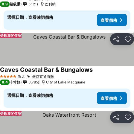
4 星級
8.9
超級讚
5,121
巴利納
選擇日期，查看確切價格
查看價格
受歡迎的住宿
分享
加
Caves Coastal Bar & Bungalows
飯店
飯店直通海灘
5 星級
8.4
非常好
3,785
City of Lake Macquarie
選擇日期，查看確切價格
查看價格
受歡迎的住宿
分享
加