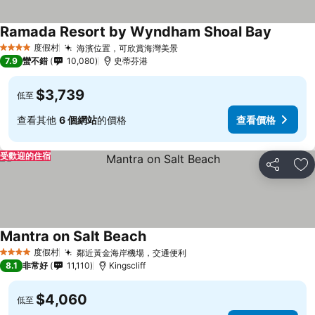
Ramada Resort by Wyndham Shoal Bay
度假村
海濱位置，可欣賞海灣美景
4 星級
7.9
蠻不錯
10,080
史蒂芬港
$3,739
低至
查看其他
6 個網站
的價格
查看價格
受歡迎的住宿
分享
加
Mantra on Salt Beach
度假村
鄰近黃金海岸機場，交通便利
4 星級
8.1
非常好
11,110
Kingscliff
$4,060
低至