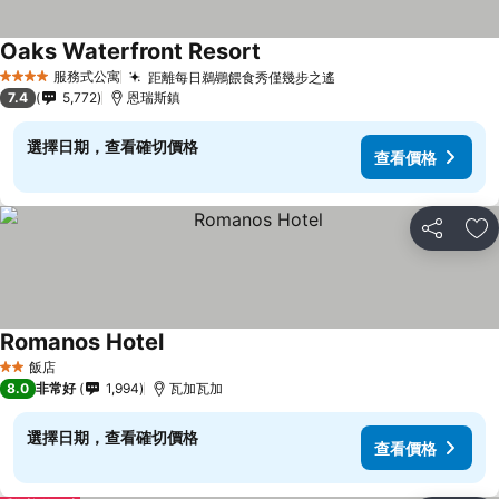
Oaks Waterfront Resort
服務式公寓
距離每日鵜鶘餵食秀僅幾步之遙
4 星級
7.4
5,772
恩瑞斯鎮
選擇日期，查看確切價格
查看價格
分享
加
Romanos Hotel
飯店
2 星級
8.0
非常好
1,994
瓦加瓦加
選擇日期，查看確切價格
查看價格