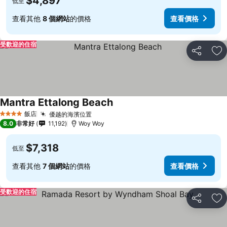
$4,897
低至
查看其他
8 個網站
的價格
查看價格
受歡迎的住宿
分享
加
Mantra Ettalong Beach
飯店
優越的海濱位置
4 星級
8.0
非常好
11,192
Woy Woy
$7,318
低至
查看其他
7 個網站
的價格
查看價格
受歡迎的住宿
分享
加