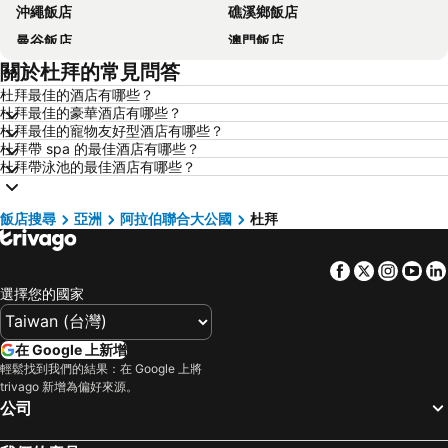
沖繩飯店
礁溪鄉飯店
曼谷飯店
澳門飯店
關於杜拜的常見問答
香港飯店
那霸飯店
杜拜最佳的酒店有哪些？
羅東市飯店
新加坡飯店
杜拜最佳的豪華酒店有哪些？
板橋區飯店
名古屋飯店
杜拜最佳的寵物友好型酒店有哪些？
杜拜帶 spa 的最佳酒店有哪些？
京都飯店
北投飯店
杜拜帶泳池的最佳酒店有哪些？
西屯區飯店
花蓮飯店
嘉義飯店
南投飯店
飯店搜尋
亞洲
阿拉伯聯合大公國
杜拜
桃園地區飯店
基隆飯店
Facebook
Twitter
Insta
Yo
新竹地區飯店
澎湖飯店
選擇您的國家
苗栗縣飯店
金門飯店
彰化地區飯店
雲林飯店
在 Google 上新增
台灣飯店
近畿飯店
輕鬆找到我們的結果：在 Google 上將
trivago 新增為偏好來源。
新北市飯店
屏東飯店
公司
澳門飯店
濟州飯店
京都府飯店