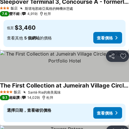
Sleepover Terminal 3, Concourse A - formerly sleep 'n fly
查看價格
飯店
斯堪地那維亞風格的轉機休憩處
查看價格
3 星級
7.6
蠻不錯
4,919
杜拜
$3,460
低至
查看其他
5 個網站
的價格
查看價格
分享
加
The First Collection at Jumeirah Village Circle, a Tribute Portfolio Hotel
查看價格
飯店
Santè Ria的南美風味
查看價格
4 星級
9.1
超級讚
14,029
杜拜
選擇日期，查看確切價格
查看價格