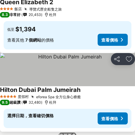
Queen Elizabeth 2
查看價格
飯店
導覽式歷史船隻之旅
查看價格
4 星級
8.3
非常好
20,453
杜拜
$1,394
低至
查看其他
7 個網站
的價格
查看價格
分享
加
Hilton Dubai Palm Jumeirah
查看價格
度假村
eforea Spa 全方位身心療癒
查看價格
5 星級
9.5
超級讚
32,480
杜拜
選擇日期，查看確切價格
查看價格