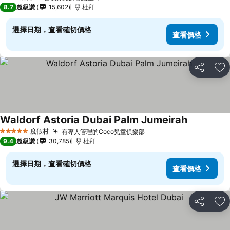
3 星級
8.7
超級讚
15,602
杜拜
選擇日期，查看確切價格
查看價格
分享
加
Waldorf Astoria Dubai Palm Jumeirah
查看價格
度假村
有專人管理的Coco兒童俱樂部
查看價格
5 星級
9.4
超級讚
30,785
杜拜
選擇日期，查看確切價格
查看價格
分享
加