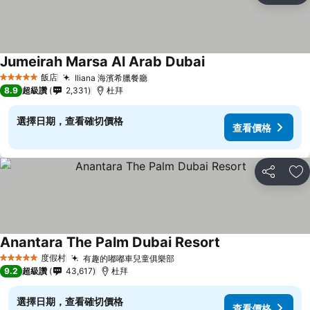
Jumeirah Marsa Al Arab Dubai
查看價格
飯店
Iliana 海濱希臘餐廳
查看價格
5 星級
8.9
超級讚
2,331
杜拜
選擇日期，查看確切價格
查看價格
分享
加
Anantara The Palm Dubai Resort
查看價格
度假村
有趣的嘟嘟車兒童俱樂部
查看價格
5 星級
9.2
超級讚
43,617
杜拜
選擇日期，查看確切價格
查看價格