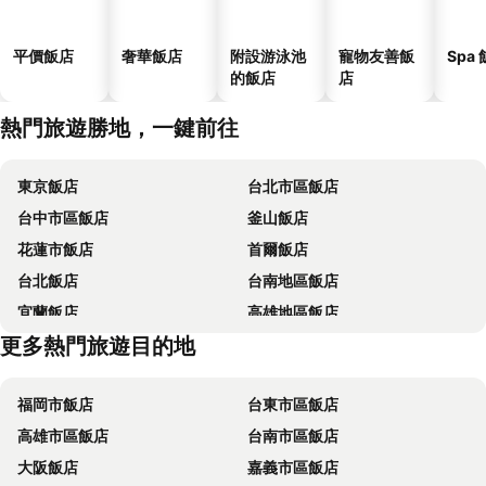
平價飯店
奢華飯店
附設游泳池
寵物友善飯
Spa
的飯店
店
熱門旅遊勝地，一鍵前往
東京飯店
台北市區飯店
台中市區飯店
釜山飯店
花蓮市飯店
首爾飯店
台北飯店
台南地區飯店
宜蘭飯店
高雄地區飯店
更多熱門旅遊目的地
台東飯店
台中地區飯店
福岡市飯店
台東市區飯店
高雄市區飯店
台南市區飯店
大阪飯店
嘉義市區飯店