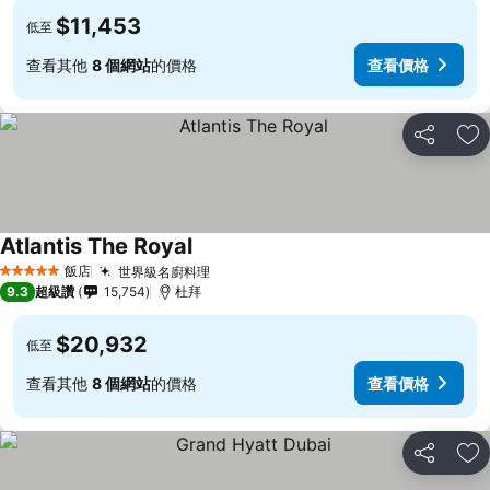
$11,453
低至
查看其他
8 個網站
的價格
查看價格
分享
加
Atlantis The Royal
查看價格
飯店
世界級名廚料理
查看價格
5 星級
9.3
超級讚
15,754
杜拜
$20,932
低至
查看其他
8 個網站
的價格
查看價格
分享
加