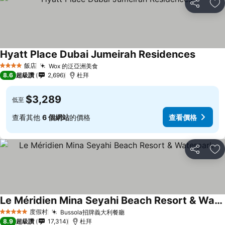
分享
加
Hyatt Place Dubai Jumeirah Residences
查看價
飯店
Wox 的泛亞洲美食
查看價格
4 星級
8.6
超級讚
2,696
杜拜
$3,289
低至
查看其他
6 個網站
的價格
查看價格
分享
加
Le Méridien Mina Seyahi Beach Resort & Waterpark
查看價格
度假村
Bussola招牌義大利餐廳
查看價格
5 星級
8.9
超級讚
17,314
杜拜