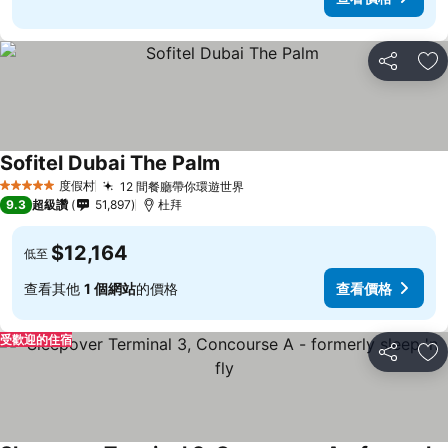
分享
加
Sofitel Dubai The Palm
查看價格
度假村
12 間餐廳帶你環遊世界
查看價格
5 星級
9.3
超級讚
51,897
杜拜
$12,164
低至
查看其他
1 個網站
的價格
查看價格
受歡迎的住宿
分享
加