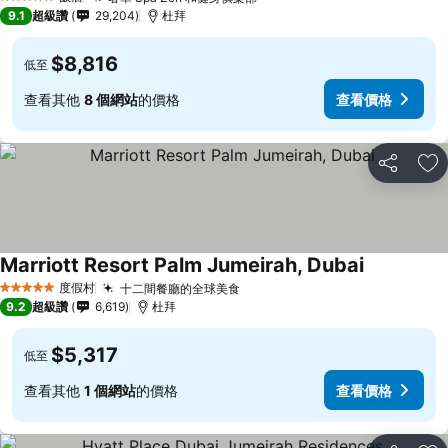
查看價格
5 星級
9.1
超級讚
29,204
杜拜
$8,816
低至
查看其他
8 個網站
的價格
查看價格
分享
加
Marriott Resort Palm Jumeirah, Dubai
查看價格
度假村
十二間餐廳的全球美食
查看價格
5 星級
9.2
超級讚
6,619
杜拜
$5,317
低至
查看其他
1 個網站
的價格
查看價格