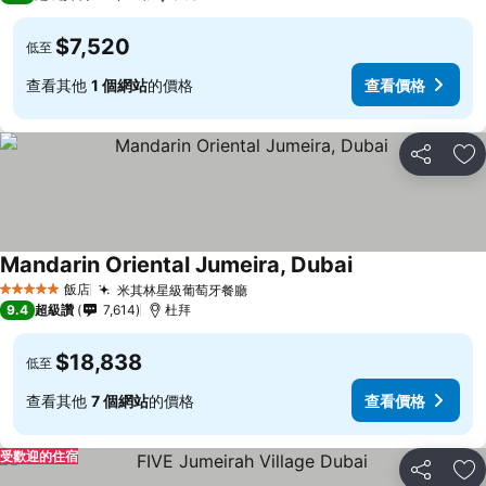
$7,520
低至
查看其他
1 個網站
的價格
查看價格
分享
加
Mandarin Oriental Jumeira, Dubai
查看價格
飯店
米其林星級葡萄牙餐廳
查看價格
5 星級
9.4
超級讚
7,614
杜拜
$18,838
低至
查看其他
7 個網站
的價格
查看價格
受歡迎的住宿
分享
加