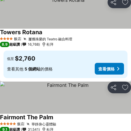
分享
加
Towers Rotana
查看價格
飯店
屢獲殊榮的 Teatro 融合料理
查看價格
4 星級
8.9
超級讚
16,768
杜拜
$2,760
低至
查看其他
5 個網站
的價格
查看價格
分享
加
Fairmont The Palm
查看價格
飯店
寧靜身心靈體驗
查看價格
5 星級
9.1
超級讚
31,541
杜拜