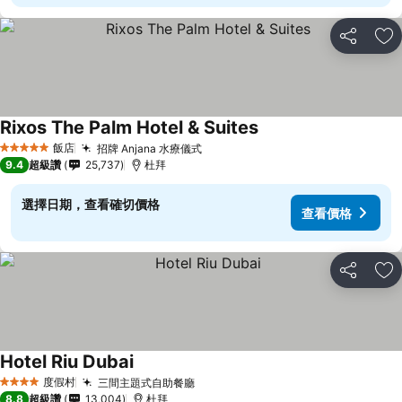
分享
加
Rixos The Palm Hotel & Suites
查看價格
飯店
招牌 Anjana 水療儀式
查看價格
5 星級
9.4
超級讚
25,737
杜拜
選擇日期，查看確切價格
查看價格
分享
加
Hotel Riu Dubai
查看價格
度假村
三間主題式自助餐廳
查看價格
4 星級
8.8
超級讚
13,004
杜拜