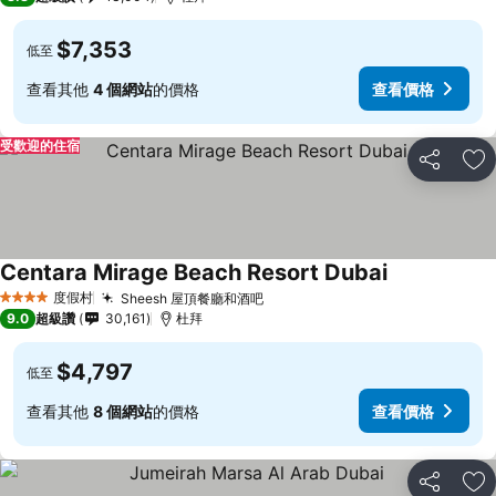
$7,353
低至
查看其他
4 個網站
的價格
查看價格
受歡迎的住宿
分享
加
Centara Mirage Beach Resort Dubai
查看價格
度假村
Sheesh 屋頂餐廳和酒吧
查看價格
4 星級
9.0
超級讚
30,161
杜拜
$4,797
低至
查看其他
8 個網站
的價格
查看價格
分享
加