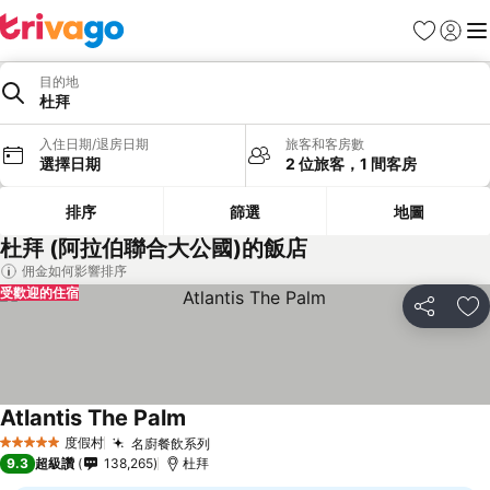
我的最愛
登入
選
目的地
杜拜
入住日期/退房日期
旅客和客房數
選擇日期
2 位旅客，1 間客房
排序
篩選
地圖
杜拜 (阿拉伯聯合大公國)的飯店
佣金如何影響排序
受歡迎的住宿
分享
加
Atlantis The Palm
查看價格
度假村
名廚餐飲系列
查看價格
5 星級
9.3
超級讚
138,265
杜拜