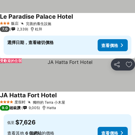
Le Paradise Palace Hotel
查看價格
飯店
完善的養生設施
查看價格
3 星級
7.0
2,339
杜拜
選擇日期，查看確切價格
查看價格
受歡迎的住宿
分享
加
JA Hatta Fort Hotel
查看價格
度假村
獨特的 Terra 小木屋
查看價格
4 星級
9.0
超級讚
9,005
Hatta
$7,626
低至
查看其他
6 個網站
的價格
查看價格