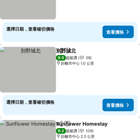
選擇日期，查看確切價格
查看價格
別野城北
分享
加入我的最愛
9.0
超級讚
38
距離市中心 1.0 公里
選擇日期，查看確切價格
查看價格
Sunflower Homestay
分享
加入我的最愛
9.2
超級讚
109
距離市中心 2.3 公里