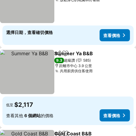
選擇日期，查看確切價格
查看價格
Summer Ya B&B
分享
加入我的最愛
9.3
超級讚
585
距離市中心 3.9 公里
共用廚房供住客使用
$2,117
低至
查看其他
6 個網站
的價格
查看價格
Gold Coast B&B