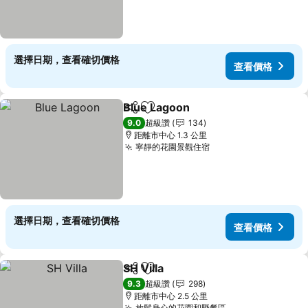
選擇日期，查看確切價格
查看價格
Blue Lagoon
分享
加入我的最愛
9.0
超級讚
134
距離市中心 1.3 公里
寧靜的花園景觀住宿
選擇日期，查看確切價格
查看價格
SH Villa
分享
加入我的最愛
9.3
超級讚
298
距離市中心 2.5 公里
放鬆身心的花園和野餐區