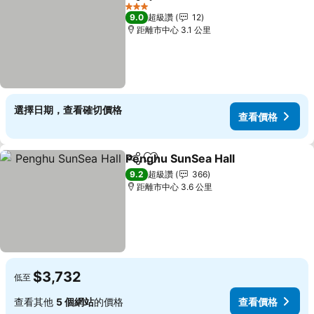
分享
加入我的最愛
3 星級
9.0
超級讚
12
距離市中心 3.1 公里
選擇日期，查看確切價格
查看價格
Penghu SunSea Hall
分享
加入我的最愛
9.2
超級讚
366
距離市中心 3.6 公里
$3,732
低至
查看其他
5 個網站
的價格
查看價格