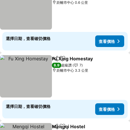
距離市中心 0.6 公里
選擇日期，查看確切價格
查看價格
Fu Xing Homestay
分享
加入我的最愛
8.9
超級讚
7
距離市中心 3.3 公里
選擇日期，查看確切價格
查看價格
Mengqi Hostel
分享
加入我的最愛