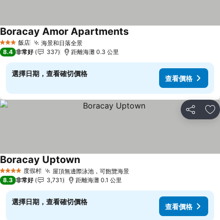
Boracay Amor Apartments
飯店
海景和日落全景
3 星級
8.4
非常好
337
距離海灘 0.3 公里
選擇日期，查看確切價格
查看價格
分享
加
Boracay Uptown
度假村
屋頂無邊際泳池，可飽覽海景
4 星級
8.3
非常好
3,731
距離海灘 0.1 公里
選擇日期，查看確切價格
查看價格