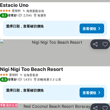
Estacio Uno
度假村
海濱遮蔭泳池
4 星級
8.1
非常好
2,154
海灘旁
選擇日期，查看確切價格
查看價格
分享
加
Nigi Nigi Too Beach Resort
度假村
全海景客房
3 星級
8.3
非常好
1,431
距離海灘 0.3 公里
選擇日期，查看確切價格
查看價格
受歡迎的住宿