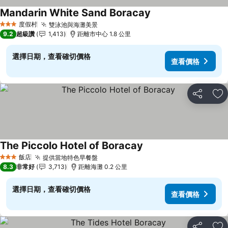
Mandarin White Sand Boracay
度假村
雙泳池與海灘美景
3 星級
9.2
超級讚
1,413
距離市中心 1.8 公里
選擇日期，查看確切價格
查看價格
分享
加
The Piccolo Hotel of Boracay
飯店
提供當地特色早餐盤
3 星級
8.3
非常好
3,713
距離海灘 0.2 公里
選擇日期，查看確切價格
查看價格