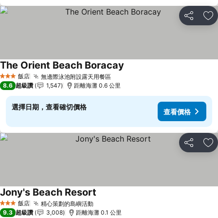
分享
加
The Orient Beach Boracay
飯店
無邊際泳池附設露天用餐區
3 星級
8.6
超級讚
1,547
距離海灘 0.6 公里
選擇日期，查看確切價格
查看價格
分享
加
Jony's Beach Resort
飯店
精心策劃的島嶼活動
3 星級
9.3
超級讚
3,008
距離海灘 0.1 公里