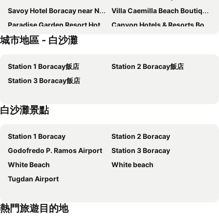
Savoy Hotel Boracay near Newcoast Beach
Villa Caemilla Beach Boutique Hotel
Paradise Garden Resort Hotel & Convention Center Boracay
Canyon Hotels & Resorts Boracay
城市地區 - 白沙灘
Aloha Boracay Hotel
The Ferra Premier by JG
Red Coconut Beach Resort Boracay
Azalea Hotels & Residences Boracay
Station 1 Boracay飯店
Station 2 Boracay飯店
Aqua Boracay
The Piccolo Hotel of Boracay
Station 3 Boracay飯店
Mandarin Nest Boracay
Four Points by Sheraton Boracay
Boracay Mandarin Island
The District Boracay
白沙灘景點
Luxx Boutique Boracay
Boracay Haven Suites
La Carmela De Boracay Hotel
Boracay Sea View Hotel
Station 1 Boracay
Station 2 Boracay
Boracay Holiday Resort
Pinnacle Boracay
Godofredo P. Ramos Airport
Station 3 Boracay
Jony's Beach Resort
Boracay Haven Resort
White Beach
White beach
Eurotel Boracay
Lanterna Hotel Boracay
Tugdan Airport
Signature Boracay South Beach
Shore Time Hotel Boracay
Hotel Soffia Boracay
Palassa Private Residences
熱門旅遊目的地
Happiness Hostel Boracay
Ferra Hotel and Garden Suites