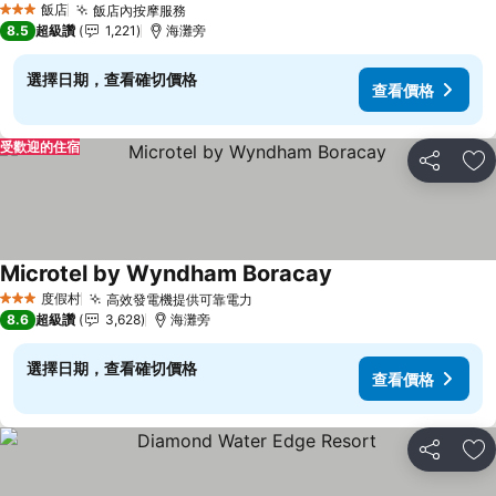
飯店
飯店內按摩服務
3 星級
8.5
超級讚
1,221
海灘旁
選擇日期，查看確切價格
查看價格
受歡迎的住宿
分享
加
Microtel by Wyndham Boracay
度假村
高效發電機提供可靠電力
3 星級
8.6
超級讚
3,628
海灘旁
選擇日期，查看確切價格
查看價格
分享
加