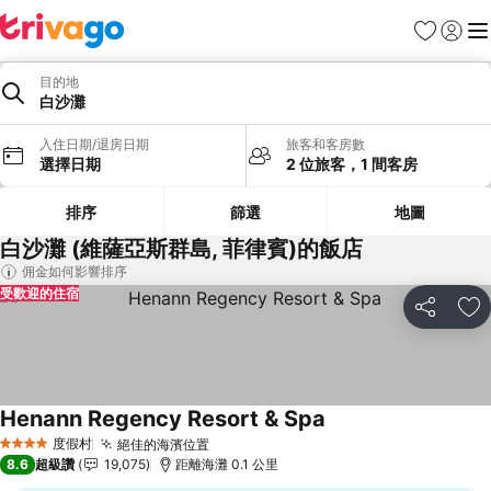
我的最愛
登入
選
目的地
白沙灘
入住日期/退房日期
旅客和客房數
選擇日期
2 位旅客，1 間客房
排序
篩選
地圖
白沙灘 (維薩亞斯群島, 菲律賓)的飯店
佣金如何影響排序
受歡迎的住宿
分享
加
Henann Regency Resort & Spa
度假村
絕佳的海濱位置
4 星級
8.6
超級讚
19,075
距離海灘 0.1 公里