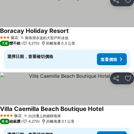
分享
加
Boracay Holiday Resort
飯店
附有滑水道的大型戶外泳池
3 星級
7.8
蠻不錯
6,270
距離海灘 0.3 公里
選擇日期，查看確切價格
查看價格
分享
加
Villa Caemilla Beach Boutique Hotel
飯店
白沙灘上的僻靜海濱
4 星級
9.4
超級讚
4,270
距離海灘 0.1 公里