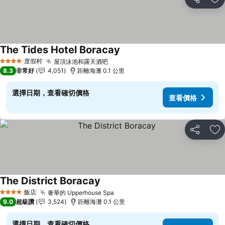
分享
加
The Tides Hotel Boracay
度假村
屋頂泳池和露天酒吧
4 星級
8.3
非常好
4,051
距離海灘 0.1 公里
選擇日期，查看確切價格
查看價格
分享
加
The District Boracay
飯店
奢華的 Upperhouse Spa
4 星級
9.0
超級讚
3,524
距離海灘 0.1 公里
選擇日期，查看確切價格