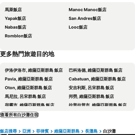
Blue Marina Boracay
Boracay Sands
馬萊飯店
Manoc Manoc飯店
Belmont Hotel Boracay
Cocoloco Beach Resort
Yapak飯店
San Andres飯店
Lanas Beach Resort
Boracay Beach Club
Nabas飯店
Looc飯店
Sulu Sea Boutique Hotel
Hannah
Romblon飯店
Grand Blue Beach Hotel
Villa Sunset Boracay
Surfside Boracay Resort
Lugar Bonito Hotel
更多熱門旅遊目的地
Oseidon Hotel Boracay
Red Coco Inn de Boracay
Jony's Boutique Hotel
Jinjiang Inn - Boracay Station 1
伊洛伊洛市, 維薩亞斯群島 飯店
巴科洛德, 維薩亞斯群島 飯店
Bolabog Beach Resort
El Puerto Boracay Shore
Pavia, 維薩亞斯群島 飯店
Cabatuan, 維薩亞斯群島 飯店
Beachcomber
WHITEBEACH DE BORACAY STATION 1 (EXTENSION)
Oton, 維薩亞斯群島 飯店
安吉利斯, 呂宋群島 飯店
Campions Place
Paradise Station 3 Boracay Hotel by JustGoFun
馬尼拉, 呂宋群島 飯店
邦勞, 維薩亞斯群島 飯店
Mecasa Hotel
Giulius Boracay Italian Resort
宿霧市, 維薩亞斯群島 飯店
拉普拉普市, 維薩亞斯群島 飯店
Commander Suites de Boracay
True Home
馬萊, 維薩亞斯群島 飯店
馬卡蒂, 呂宋群島 飯店
查看所有白沙灘住宿
Boracay Amor Apartments
帕賽市, 呂宋群島 飯店
飯店搜尋
亞洲
菲律賓
維薩亞斯群島
長灘島
白沙灘