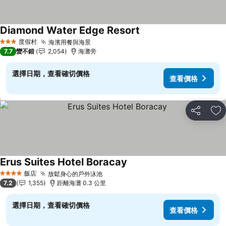
Diamond Water Edge Resort
度假村
海濱用餐與海景
3 星級
7.7
蠻不錯
2,054
海灘旁
選擇日期，查看確切價格
查看價格
分享
加
Erus Suites Hotel Boracay
飯店
放鬆身心的戶外泳池
4 星級
7.2
1,355
距離海灘 0.3 公里
選擇日期，查看確切價格
查看價格