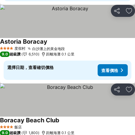
分享
加
Astoria Boracay
度假村
白沙灘上的黃金地段
4 星級
9.0
超級讚
6,510
距離海灘 0.1 公里
選擇日期，查看確切價格
查看價格
分享
加
Boracay Beach Club
飯店
4 星級
9.0
超級讚
1,800
距離海灘 0.1 公里