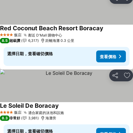
分享
加
Red Coconut Beach Resort Boracay
飯店
鄰近 D'Mall 購物中心
4 星級
8.5
超級讚
6,317
距離海灘 0.3 公里
選擇日期，查看確切價格
查看價格
分享
加
Le Soleil De Boracay
飯店
適合家庭的泳池和設施
4 星級
8.3
非常好
3,981
海灘旁
選擇日期，查看確切價格