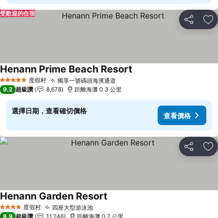
受歡迎的住宿
分享
加
Henann Prime Beach Resort
度假村
獨享一號碼頭海濱通道
5 星級
9.2
超級讚
8,678
距離海灘 0.3 公里
選擇日期，查看確切價格
查看價格
分享
加
Henann Garden Resort
度假村
四座大型游泳池
4 星級
8.9
超級讚
11,246
距離海灘 0.2 公里