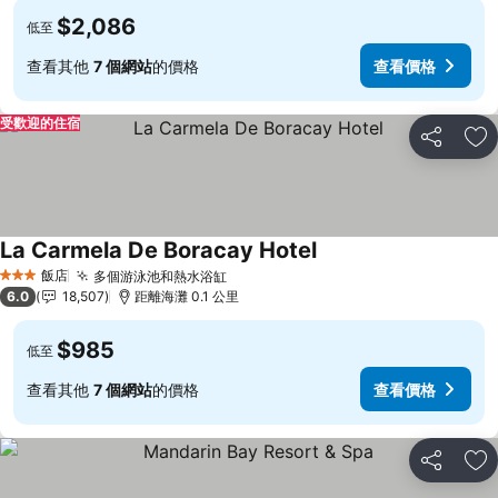
$2,086
低至
查看其他
7 個網站
的價格
查看價格
受歡迎的住宿
分享
加
La Carmela De Boracay Hotel
飯店
多個游泳池和熱水浴缸
3 星級
6.0
18,507
距離海灘 0.1 公里
$985
低至
查看其他
7 個網站
的價格
查看價格
分享
加