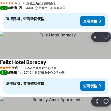
飯店
煥發活力的水療與桑拿
5 星級
9.0
超級讚
2,334
距離市中心 0.8 公里
選擇日期，查看確切價格
查看價格
分享
加
Feliz Hotel Boracay
飯店
D'Mall 2 號車站中心位置
4 星級
9.4
超級讚
2,740
距離市中心 0.7 公里
選擇日期，查看確切價格
查看價格
分享
加