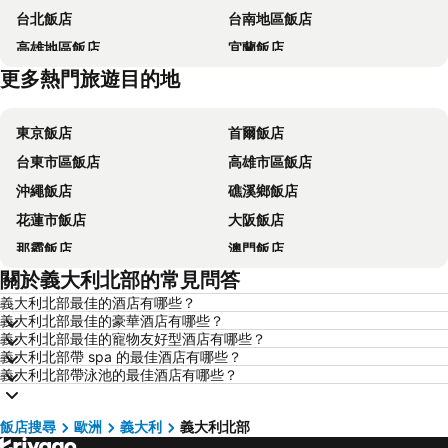
台北飯店
台南地區飯店
高雄地區飯店
宜蘭飯店
更多熱門旅遊目的地
台東飯店
嘉義飯店
東京飯店
首爾飯店
台東市區飯店
高雄市區飯店
沖繩飯店
礁溪鄉飯店
花蓮市飯店
大阪飯店
那霸飯店
澳門飯店
關於義大利北部的常見問答
新加坡飯店
香港飯店
義大利北部最佳的酒店有哪些？
京都飯店
曼谷飯店
義大利北部最佳的豪華酒店有哪些？
恆春飯店
北投飯店
義大利北部最佳的寵物友好型酒店有哪些？
義大利北部帶 spa 的最佳酒店有哪些？
羅東市飯店
名古屋飯店
義大利北部帶泳池的最佳酒店有哪些？
淡水區飯店
台中地區飯店
花蓮飯店
南投飯店
飯店搜尋
歐洲
義大利
義大利北部