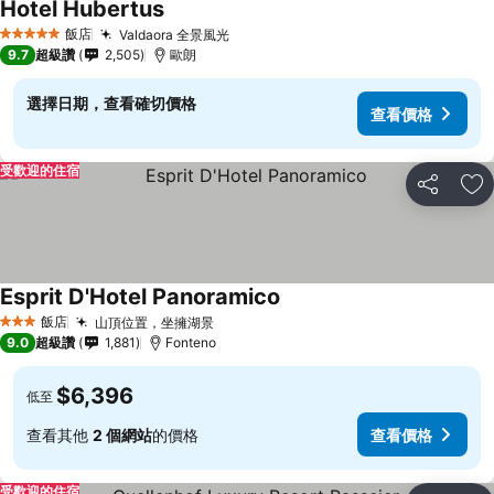
Hotel Hubertus
查看價格
飯店
Valdaora 全景風光
查看價格
5 星級
9.7
超級讚
2,505
歐朗
選擇日期，查看確切價格
查看價格
受歡迎的住宿
分享
加
Esprit D'Hotel Panoramico
查看價格
飯店
山頂位置，坐擁湖景
查看價格
3 星級
9.0
超級讚
1,881
Fonteno
$6,396
低至
查看其他
2 個網站
的價格
查看價格
受歡迎的住宿