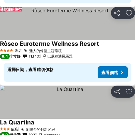
受歡迎的住宿
分享
加
Ròseo Euroterme Wellness Resort
查看價格
飯店
迷人的侏儒主題環境
查看價格
4 星級
8.4
非常好
11,140
巴尼奧迪羅馬涅
選擇日期，查看確切價格
查看價格
分享
加
La Quartina
查看價格
飯店
附陽台的翻新客房
查看價格
3 星級
8.9
超級讚
893
Mergozzo