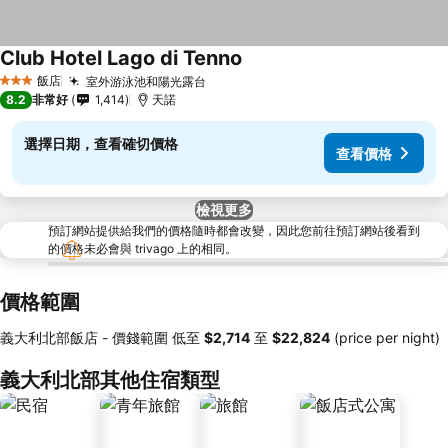
Club Hotel Lago di Tenno
查看價格
飯店
室外游泳池和陽光露台
查看價格
3 星級
8.2
非常好
1,414
天諾
選擇日期，查看確切價格
查看價格
檢視更多
預訂網站提供給我們的價格隨時都會改變，因此您前往預訂網站後看到
的價格未必會與 trivago 上的相同。
價格範圍
義大利北部飯店 -
價錢範圍
低至
‎$2,714
至
‎$22,824
(price per night)
義大利北部其他住宿類型