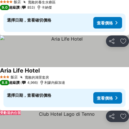
飯店
寬敞的養生水療區
查看價格
4 星級
9.0
超級讚
853
卡納傑
選擇日期，查看確切價格
查看價格
分享
加
Aria Life Hotel
查看價格
飯店
寬敞的湖景套房
查看價格
3 星級
8.8
超級讚
4,966
利蒙內蘇加達
選擇日期，查看確切價格
查看價格
受歡迎的住宿
分享
加