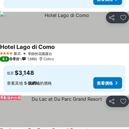
分享
加
Hotel Lago di Como
查看價格
飯店
寧靜的花園露台
查看價格
4 星級
8.1
非常好
1,686
Colico
$3,148
低至
查看其他
5 個網站
的價格
查看價格
受歡迎的住宿
分享
加