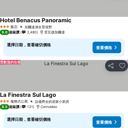
Hotel Benacus Panoramic
查看價格
飯店
加爾達湖全景視野
查看價格
3 星級
9.0
超級讚
2,480
里瓦德加爾達
選擇日期，查看確切價格
查看價格
受歡迎的住宿
分享
加
La Finestra Sul Lago
查看價格
服務式公寓
設備齊全的居家小廚房
查看價格
3 星級
8.5
超級讚
131
Cernobbio
選擇日期，查看確切價格
查看價格