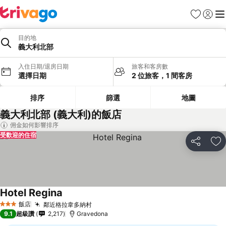
我的最愛
登入
選
目的地
義大利北部
入住日期/退房日期
旅客和客房數
選擇日期
2 位旅客，1 間客房
排序
篩選
地圖
義大利北部 (義大利)的飯店
佣金如何影響排序
受歡迎的住宿
分享
加
Hotel Regina
查看價格
飯店
鄰近格拉韋多納村
查看價格
3 星級
9.1
超級讚
2,217
Gravedona