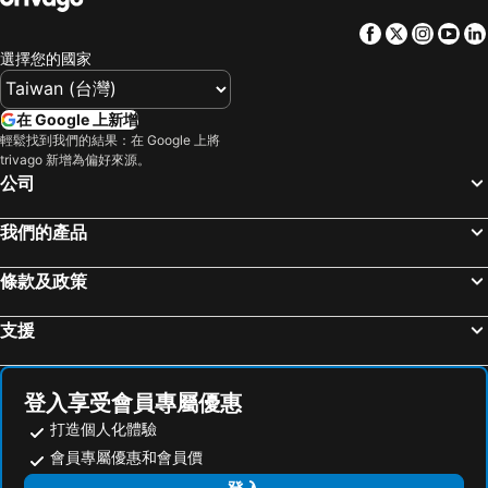
澎湖飯店
基隆飯店
Facebook
Twitter
Insta
Yo
桃園地區飯店
台灣飯店
選擇您的國家
新竹地區飯店
彰化地區飯店
東京都飯店
苗栗縣飯店
在 Google 上新增
金門飯店
雲林飯店
輕鬆找到我們的結果：在 Google 上將
trivago 新增為偏好來源。
屏東飯店
新北市飯店
公司
胡志明市飯店
首爾飯店
京都府飯店
神奈川縣飯店
我們的產品
條款及政策
支援
登入享受會員專屬優惠
打造個人化體驗
會員專屬優惠和會員價