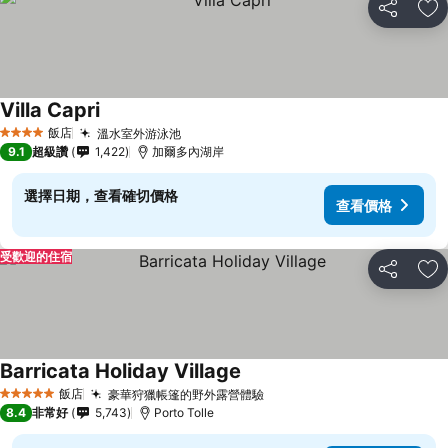
分享
加
Villa Capri
查看價格
飯店
溫水室外游泳池
查看價格
4 星級
9.1
超級讚
1,422
加爾多內湖岸
選擇日期，查看確切價格
查看價格
受歡迎的住宿
分享
加
Barricata Holiday Village
查看價格
飯店
豪華狩獵帳篷的野外露營體驗
查看價格
5 星級
8.4
非常好
5,743
Porto Tolle