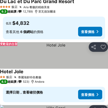
Du Lac et Du Parc Grand Resort
查看價格
飯店
Aria 餐廳的精緻美食
查看價格
4 星級
9.3
超級讚
12,789
里瓦德加爾達
$4,832
低至
查看其他
6 個網站
的價格
查看價格
受歡迎的住宿
分享
加
Hotel Jole
查看價格
飯店
專屬海鮮特色餐廳
查看價格
2 星級
8.5
超級讚
523
Andora
選擇日期，查看確切價格
查看價格