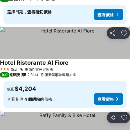
選擇日期，查看確切價格
查看價格
分享
加
Hotel Ristorante Al Fiore
查看價格
飯店
季節性室外游泳池
查看價格
3 星級
9.0
超級讚
2,314
佩斯基耶拉戴爾加達
$4,204
低至
查看其他
4 個網站
的價格
查看價格
分享
加