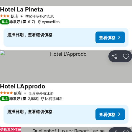
Hotel La Pineta
查看價格
飯店
季節性室外游泳池
查看價格
3 星級
8.4
非常好
617
Aymavilles
選擇日期，查看確切價格
查看價格
分享
加
Hotel L'Approdo
查看價格
飯店
全景室外游泳池
查看價格
4 星級
8.4
非常好
2,588
比提那司科
選擇日期，查看確切價格
查看價格
受歡迎的住宿