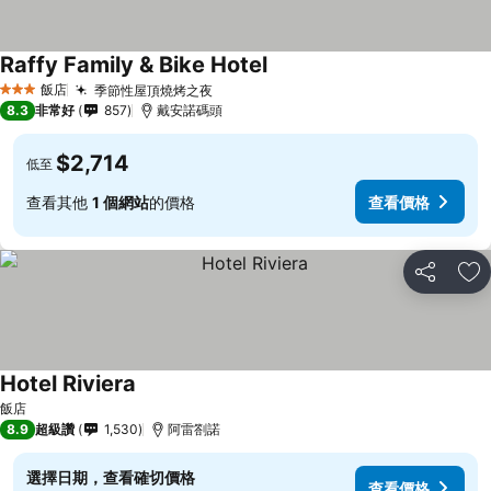
Raffy Family & Bike Hotel
查看價格
飯店
季節性屋頂燒烤之夜
查看價格
3 星級
8.3
非常好
857
戴安諾碼頭
$2,714
低至
查看其他
1 個網站
的價格
查看價格
分享
加
Hotel Riviera
查看價格
飯店
8.9
超級讚
1,530
阿雷劄諾
選擇日期，查看確切價格
查看價格