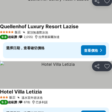
分享
加
Quellenhof Luxury Resort Lazise
查看價格
飯店
屋頂無邊際泳池
查看價格
5 星級
9.6
超級讚
2,055
拉齊塞蘇爾加達
選擇日期，查看確切價格
查看價格
分享
加
Hotel Villa Letizia
查看價格
飯店
溫水室外游泳池
查看價格
3 星級
9.3
超級讚
678
巴多利諾