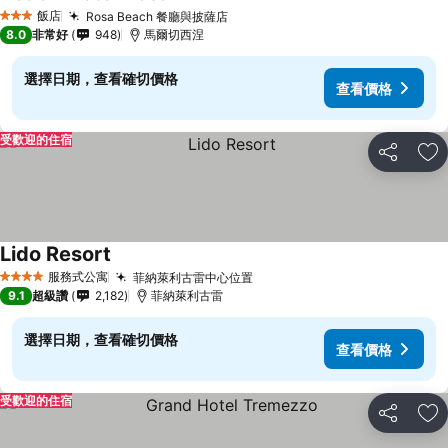
查看價格
飯店
Rosa Beach 餐廳與披薩店
查看價格
3 星級
8.0
非常好
948
馬爾切西涅
選擇日期，查看確切價格
查看價格
受歡迎的住宿
分享
加
Lido Resort
查看價格
服務式公寓
菲納萊利古雷中心位置
查看價格
4 星級
9.1
超級讚
2,182
菲納萊利古雷
選擇日期，查看確切價格
查看價格
受歡迎的住宿
分享
加