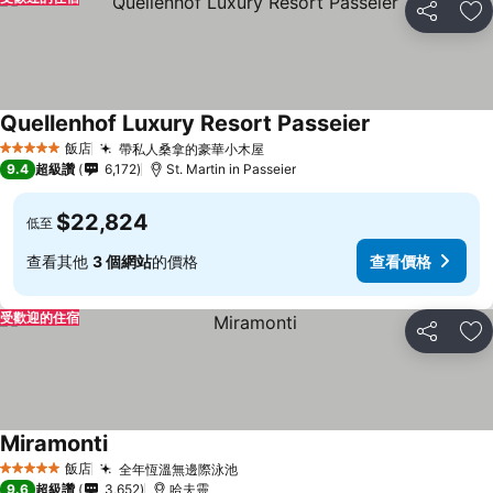
分享
加
Quellenhof Luxury Resort Passeier
查看價格
飯店
帶私人桑拿的豪華小木屋
查看價格
5 星級
9.4
超級讚
6,172
St. Martin in Passeier
$22,824
低至
查看其他
3 個網站
的價格
查看價格
受歡迎的住宿
分享
加
Miramonti
查看價格
飯店
全年恆溫無邊際泳池
查看價格
5 星級
9.6
超級讚
3,652
哈夫靈