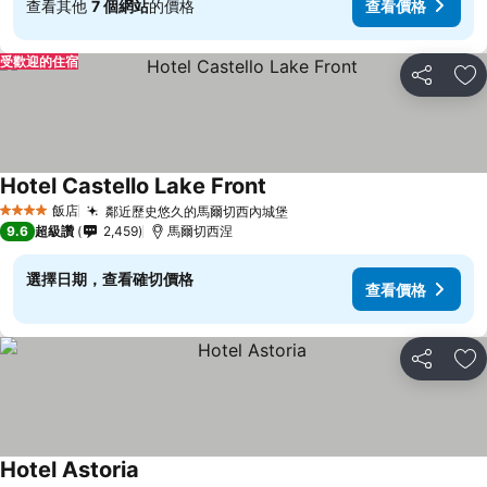
查看其他
7 個網站
的價格
查看價格
受歡迎的住宿
分享
加
Hotel Castello Lake Front
查看價格
飯店
鄰近歷史悠久的馬爾切西內城堡
查看價格
4 星級
9.6
超級讚
2,459
馬爾切西涅
選擇日期，查看確切價格
查看價格
分享
加
Hotel Astoria
查看價格