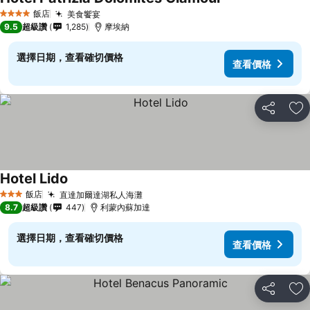
查看價格
飯店
美食饗宴
查看價格
4 星級
9.5
超級讚
1,285
摩埃納
選擇日期，查看確切價格
查看價格
分享
加
Hotel Lido
查看價格
飯店
直達加爾達湖私人海灘
查看價格
3 星級
8.7
超級讚
447
利蒙內蘇加達
選擇日期，查看確切價格
查看價格
分享
加