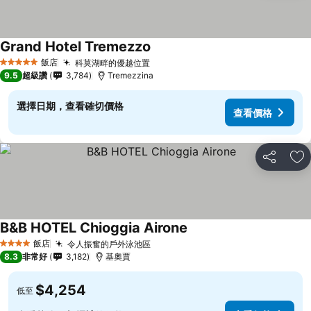
Grand Hotel Tremezzo
查看價格
飯店
科莫湖畔的優越位置
查看價格
5 星級
9.5
超級讚
3,784
Tremezzina
選擇日期，查看確切價格
查看價格
分享
加
B&B HOTEL Chioggia Airone
查看價格
飯店
令人振奮的戶外泳池區
查看價格
4 星級
8.3
非常好
3,182
基奧賈
$4,254
低至