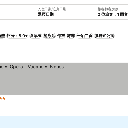
入住日期/退房日期
旅客和客房數
選擇日期
2 位旅客，1 間
類型
評分：8.0+
含早餐
游泳池
停車
海灘
一泊二食
服務式公寓
 星級
查看價格