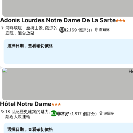
Adonis Lourdes Notre Dame De La Sarte
3 星級
查
河畔環境，坐擁山景, 蔭涼的
(2,169 個評分)
7.3
盧爾德
庭院，適合放鬆
查看價格
選擇日期，查看確切價格
Hôtel Notre Dame
3 星級
查看價格
18 世紀歷史建築的魅力,
非常好
(1,817 個評分)
8.2
波爾多
鄰近大眾運輸
查看價格
選擇日期，查看確切價格