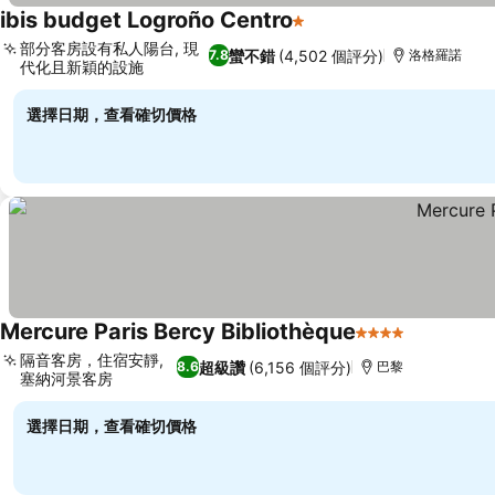
ibis budget Logroño Centro
1 星級
查看價格
部分客房設有私人陽台, 現
蠻不錯
(4,502 個評分)
7.8
洛格羅諾
代化且新穎的設施
查看價格
選擇日期，查看確切價格
Mercure Paris Bercy Bibliothèque
4 星級
查看價格
隔音客房，住宿安靜,
超級讚
(6,156 個評分)
8.6
巴黎
塞納河景客房
查看價格
選擇日期，查看確切價格