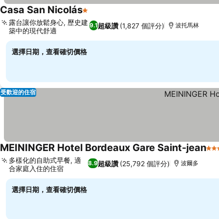
Casa San Nicolás
1 星級
查看價格
露台讓你放鬆身心, 歷史建
超級讚
(1,827 個評分)
9.1
波托馬林
築中的現代舒適
查看價格
選擇日期，查看確切價格
受歡迎的住宿
MEININGER Hotel Bordeaux Gare Saint-jean
3 
多樣化的自助式早餐, 適
超級讚
(25,792 個評分)
8.9
波爾多
合家庭入住的住宿
查看價格
選擇日期，查看確切價格