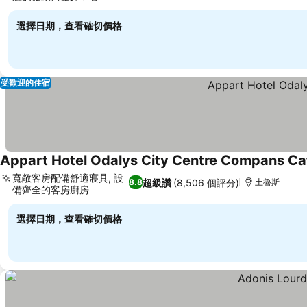
查看價格
選擇日期，查看確切價格
受歡迎的住宿
Appart Hotel Odalys City Centre Compans Caff
寬敞客房配備舒適寢具, 設
超級讚
(8,506 個評分)
8.8
土魯斯
備齊全的客房廚房
查看價格
選擇日期，查看確切價格