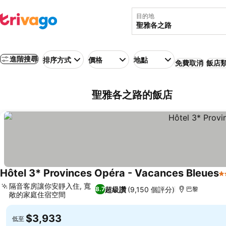
目的地
進階搜尋
排序方式
價格
地點
免費取消
飯店
聖雅各之路的飯店
Hôtel 3* Provinces Opéra - Vacances Bleues
3
隔音客房讓你安靜入住, 寬
超級讚
(9,150 個評分)
8.7
巴黎
敞的家庭住宿空間
查看價格
$3,933
低至