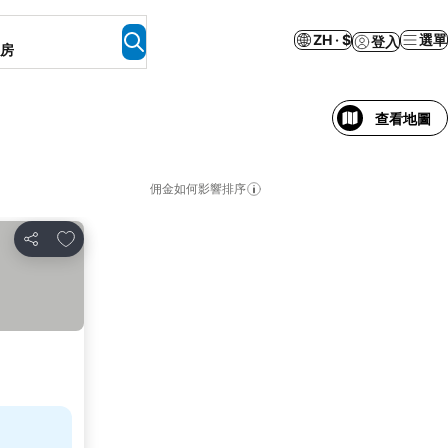
ZH · $
選單
登入
客房
查看地圖
佣金如何影響排序
加入我的最愛
分享