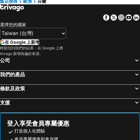
胡志明市飯店
京都府飯店
飯店搜尋
歐洲
芬蘭
索丹克蕾飯店
Näätämö飯店
神奈川縣飯店
Facebook
Twitter
Insta
Yo
Imatra飯店
埃斯波飯店
選擇您的國家
Laukaa飯店
Rantasalmi飯店
Punkaharju飯店
Eno飯店
在 Google 上新增
輕鬆找到我們的結果：在 Google 上將
trivago 新增為偏好來源。
公司
我們的產品
條款及政策
支援
登入享受會員專屬優惠
打造個人化體驗
會員專屬優惠和會員價