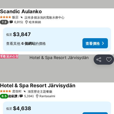
Scandic Aulanko
飯店
設有多個泳池的寬敞水療中心
4 星級
7.3
6,915
哈米林納
$3,847
低至
查看其他
6 個網站
的價格
查看價格
受歡迎的住宿
分享
加
Hotel & Spa Resort Järvisydän
度假村
湖景歷史主題餐廳
4 星級
8.5
超級讚
5,394
Rantasalmi
$4,638
低至