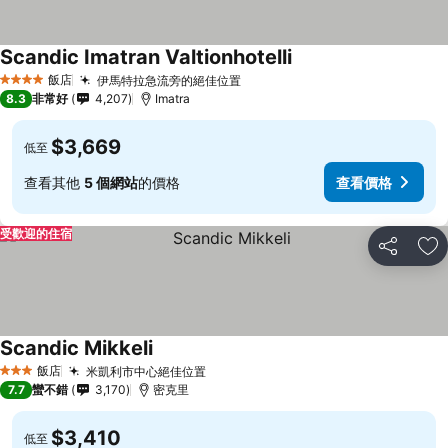
Scandic Imatran Valtionhotelli
飯店
伊馬特拉急流旁的絕佳位置
4 星級
8.3
非常好
4,207
Imatra
$3,669
低至
查看其他
5 個網站
的價格
查看價格
受歡迎的住宿
分享
加
Scandic Mikkeli
飯店
米凱利市中心絕佳位置
3 星級
7.7
蠻不錯
3,170
密克里
$3,410
低至