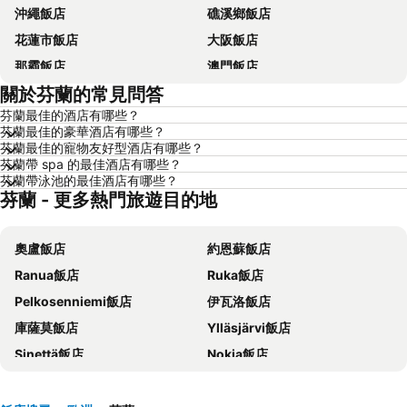
沖繩飯店
礁溪鄉飯店
花蓮市飯店
大阪飯店
那霸飯店
澳門飯店
關於芬蘭的常見問答
新加坡飯店
香港飯店
芬蘭最佳的酒店有哪些？
京都飯店
曼谷飯店
芬蘭最佳的豪華酒店有哪些？
恆春飯店
北投飯店
芬蘭最佳的寵物友好型酒店有哪些？
芬蘭帶 spa 的最佳酒店有哪些？
羅東市飯店
名古屋飯店
芬蘭帶泳池的最佳酒店有哪些？
芬蘭 - 更多熱門旅遊目的地
淡水區飯店
台東飯店
花蓮飯店
南投飯店
奧盧飯店
約恩蘇飯店
澎湖飯店
基隆飯店
Ranua飯店
Ruka飯店
桃園地區飯店
台灣飯店
Pelkosenniemi飯店
伊瓦洛飯店
新竹地區飯店
彰化地區飯店
庫薩莫飯店
Ylläsjärvi飯店
東京都飯店
苗栗縣飯店
Sinettä飯店
Nokia飯店
金門飯店
雲林飯店
南塔里飯店
圖爾庫飯店
屏東飯店
新北市飯店
Kalajoki飯店
Kemijärvi飯店