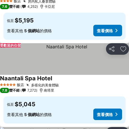
飯店
房內私人桑拿體驗
4 星級
7.6
蠻不錯
4,252
卡亞尼
$5,195
低至
查看其他
5 個網站
的價格
查看價格
受歡迎的住宿
分享
加
Naantali Spa Hotel
飯店
多樣化的美食體驗
5 星級
7.8
蠻不錯
7,272
南塔里
$5,045
低至
查看其他
5 個網站
的價格
查看價格