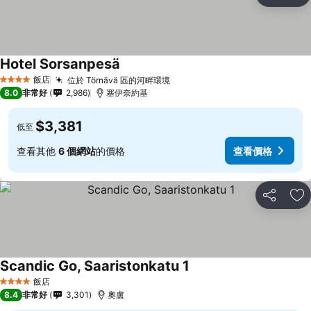
加
Hotel Sorsanpesä
飯店
位於 Törnävä 區的河畔環境
4 星級
8.0
非常好
2,986
塞伊奈約基
$3,381
低至
查看其他
6 個網站
的價格
查看價格
分享
加
Scandic Go, Saaristonkatu 1
飯店
4 星級
8.4
非常好
3,301
奧盧