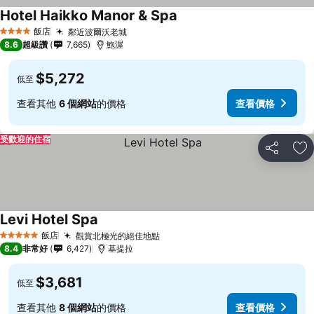
Hotel Haikko Manor & Spa
飯店
鄰近波爾沃老城
4 星級
8.6
超級讚
7,665
鮑渥
$5,272
低至
查看其他
6 個網站
的價格
查看價格
受歡迎的住宿
分享
加
Levi Hotel Spa
飯店
觀賞北極光的絕佳地點
5 星級
8.4
非常好
6,427
基提拉
$3,681
低至
查看其他
8 個網站
的價格
查看價格