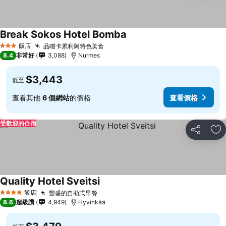
Break Sokos Hotel Bomba
飯店
品嚐卡累利阿特色美食
3 星級
8.4
非常好
3,088
Nurmes
$3,443
低至
查看其他
6 個網站
的價格
查看價格
受歡迎的住宿
分享
加
Quality Hotel Sveitsi
飯店
豐盛的自助式早餐
4 星級
8.6
超級讚
4,949
Hyvinkää