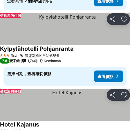
查看其他
2 個網站
的價格
查看價格
受歡迎的住宿
分享
加
Kylpylähotelli Pohjanranta
飯店
豐盛新鮮的自助式早餐
3 星級
7.8
蠻不錯
1,746
Keminmaa
選擇日期，查看確切價格
查看價格
受歡迎的住宿
分享
加
Hotel Kajanus