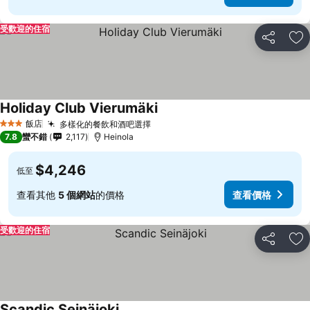
受歡迎的住宿
分享
加
Holiday Club Vierumäki
飯店
多樣化的餐飲和酒吧選擇
3 星級
7.8
蠻不錯
2,117
Heinola
$4,246
低至
查看其他
5 個網站
的價格
查看價格
受歡迎的住宿
分享
加
Scandic Seinäjoki