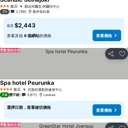
飯店
鄰近阿爾瓦·阿爾托中心
3 星級
7.1
2,766
塞伊奈約基
$2,443
低至
查看其他
6 個網站
的價格
查看價格
受歡迎的住宿
分享
加
Spa hotel Peurunka
飯店
完善的運動與健身中心
4 星級
7.8
蠻不錯
5,871
Laukaa
選擇日期，查看確切價格
查看價格
受歡迎的住宿