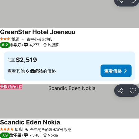
分享
加
GreenStar Hotel Joensuu
飯店
市中心黃金地段
3 星級
8.2
非常好
4,277
約恩蘇
$2,519
低至
查看其他
6 個網站
的價格
查看價格
受歡迎的住宿
分享
加
Scandic Eden Nokia
飯店
全年開放的溫水室外泳池
4 星級
7.9
蠻不錯
7,348
Nokia