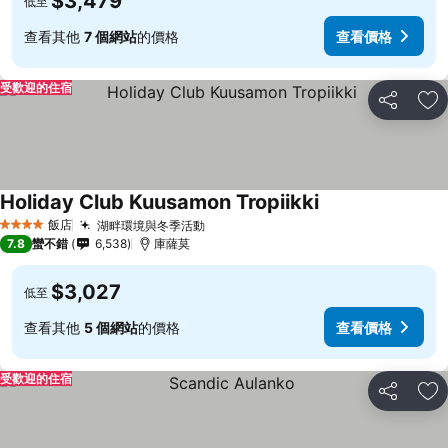
$3,479
低至
查看其他
7 個網站
的價格
查看價格
受歡迎的住宿
分享
加
Holiday Club Kuusamon Tropiikki
飯店
湖畔環境與冬季活動
4 星級
7.8
蠻不錯
6,538
庫薩莫
$3,027
低至
查看其他
5 個網站
的價格
查看價格
受歡迎的住宿
分享
加