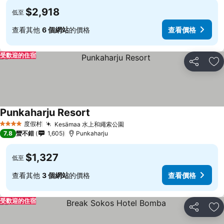
$2,918
低至
查看其他
6 個網站
的價格
查看價格
受歡迎的住宿
分享
加
Punkaharju Resort
度假村
Kesämaa 水上和繩索公園
4 星級
7.8
蠻不錯
1,605
Punkaharju
$1,327
低至
查看其他
3 個網站
的價格
查看價格
受歡迎的住宿
分享
加