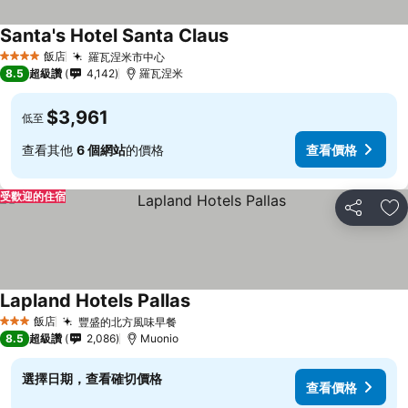
Santa's Hotel Santa Claus
飯店
羅瓦涅米市中心
4 星級
8.5
超級讚
4,142
羅瓦涅米
$3,961
低至
查看其他
6 個網站
的價格
查看價格
受歡迎的住宿
分享
加
Lapland Hotels Pallas
飯店
豐盛的北方風味早餐
3 星級
8.5
超級讚
2,086
Muonio
選擇日期，查看確切價格
查看價格