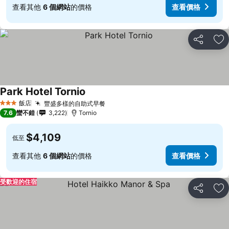
查看其他
6 個網站
的價格
查看價格
分享
加
Park Hotel Tornio
飯店
豐盛多樣的自助式早餐
3 星級
7.6
蠻不錯
3,222
Tornio
$4,109
低至
查看其他
6 個網站
的價格
查看價格
受歡迎的住宿
分享
加