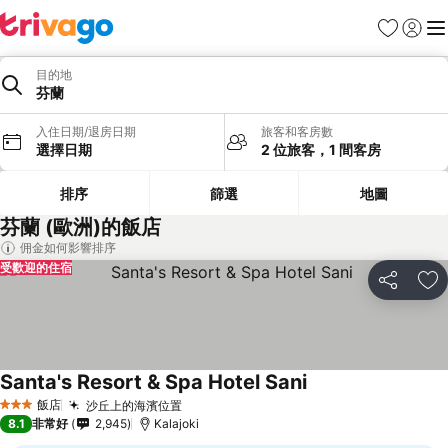
我的最愛
登入
選
目的地
芬蘭
入住日期/退房日期
旅客和客房數
選擇日期
2 位旅客，1 間客房
排序
篩選
地圖
芬蘭 (歐洲)的飯店
佣金如何影響排序
受歡迎的住宿
分享
加
Santa's Resort & Spa Hotel Sani
飯店
沙丘上的海濱位置
3 星級
8.1
非常好
2,945
Kalajoki