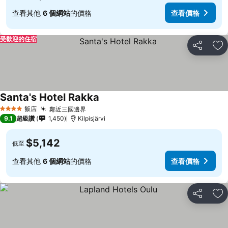
查看其他
6 個網站
的價格
查看價格
受歡迎的住宿
分享
加
Santa's Hotel Rakka
飯店
鄰近三國邊界
4 星級
9.1
超級讚
1,450
Kilpisjärvi
$5,142
低至
查看其他
6 個網站
的價格
查看價格
分享
加