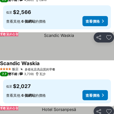
$2,566
低至
查看其他
6 個網站
的價格
查看價格
受歡迎的住宿
分享
加
Scandic Waskia
飯店
多樣化且高品質的早餐
4 星級
7.7
蠻不錯
3,739
瓦沙
$2,027
低至
查看其他
6 個網站
的價格
查看價格
受歡迎的住宿
分享