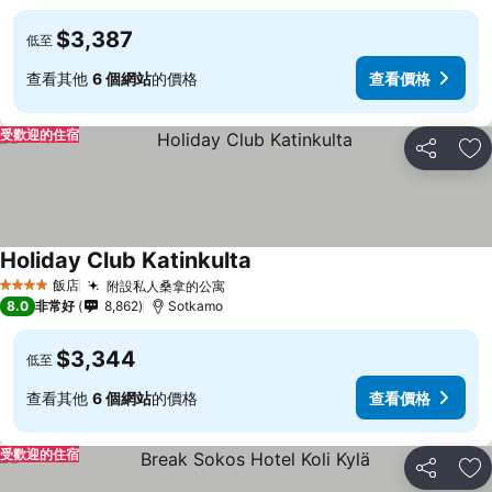
$3,387
低至
查看其他
6 個網站
的價格
查看價格
受歡迎的住宿
分享
加
Holiday Club Katinkulta
飯店
附設私人桑拿的公寓
4 星級
8.0
非常好
8,862
Sotkamo
$3,344
低至
查看其他
6 個網站
的價格
查看價格
受歡迎的住宿
分享
加