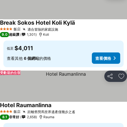
Break Sokos Hotel Koli Kylä
飯店
適合冒險的家庭設施
4 星級
9.0
超級讚
1,301
Koli
$4,011
低至
查看其他
6 個網站
的價格
查看價格
受歡迎的住宿
分享
加
Hotel Raumanlinna
飯店
距離舊勞馬世界遺產僅幾步之遙
4 星級
8.1
非常好
2,658
Rauma