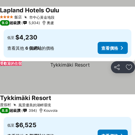
Lapland Hotels Oulu
飯店
市中心黃金地段
4 星級
9.0
超級讚
5,934
奧盧
$4,230
低至
查看其他
6 個網站
的價格
查看價格
受歡迎的住宿
分享
加
Tykkimäki Resort
度假村
風景優美的湖畔環境
8.8
超級讚
394
Kouvola
$6,525
低至