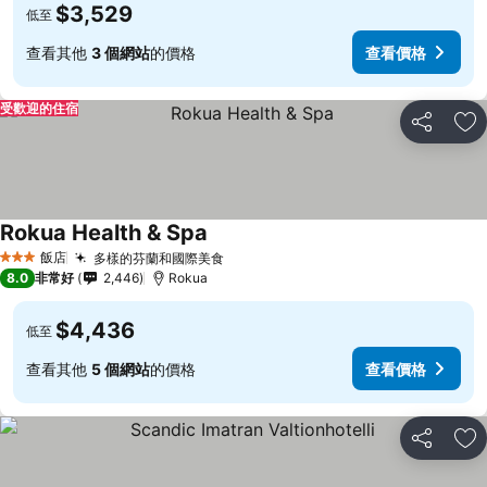
$3,529
低至
查看其他
3 個網站
的價格
查看價格
受歡迎的住宿
分享
加
Rokua Health & Spa
飯店
多樣的芬蘭和國際美食
3 星級
8.0
非常好
2,446
Rokua
$4,436
低至
查看其他
5 個網站
的價格
查看價格
分享
加