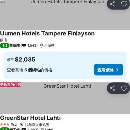
分享
加
Uumen Hotels Tampere Finlayson
飯店
9.1
超級讚
1,548
坦派勒
$2,035
低至
查看其他
5 個網站
的價格
查看價格
受歡迎的住宿
分享
加
GreenStar Hotel Lahti
飯店
拉赫蒂火車站旁
3 星級
7.7
蠻不錯
4,883
Lahti