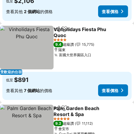
$2,106
低至
查看其他
2 個網站
的價格
查看價格
Vinholidays Fiesta Phu
分享
加入我的最愛
Quoc
4 星級
9.4
超級讚
15,775
陽東
富國大世界園區入口
受歡迎的住宿
$891
低至
查看其他
7 個網站
的價格
查看價格
Palm Garden Beach
分享
加入我的最愛
Resort & Spa
5 星級
9.2
超級讚
11,112
會安市
Cua Dai 海濱用餐體驗