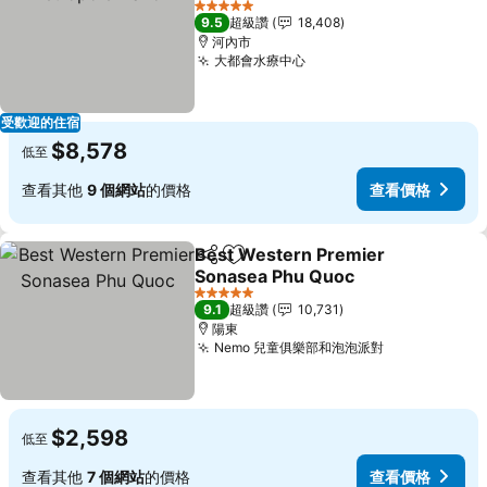
5 星級
9.5
超級讚
18,408
河內市
大都會水療中心
受歡迎的住宿
$8,578
低至
查看其他
9 個網站
的價格
查看價格
Best Western Premier
分享
加入我的最愛
Sonasea Phu Quoc
5 星級
9.1
超級讚
10,731
陽東
Nemo 兒童俱樂部和泡泡派對
$2,598
低至
查看其他
7 個網站
的價格
查看價格