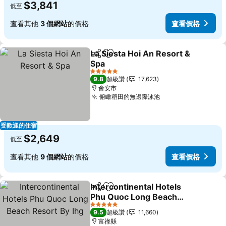
$3,841
低至
查看其他
3 個網站
的價格
查看價格
La Siesta Hoi An Resort &
分享
加入我的最愛
Spa
5 星級
9.8
超級讚
17,623
會安市
俯瞰稻田的無邊際泳池
受歡迎的住宿
$2,649
低至
查看其他
9 個網站
的價格
查看價格
Intercontinental Hotels
分享
加入我的最愛
Phu Quoc Long Beach
Resort By Ihg
5 星級
9.5
超級讚
11,660
富祿縣