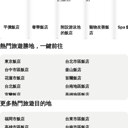
平價飯店
奢華飯店
附設游泳池
寵物友善飯
Spa
的飯店
店
熱門旅遊勝地，一鍵前往
東京飯店
台北市區飯店
台中市區飯店
釜山飯店
花蓮市飯店
首爾飯店
台北飯店
台南地區飯店
宜蘭飯店
高雄地區飯店
更多熱門旅遊目的地
台東飯店
台中地區飯店
福岡市飯店
台東市區飯店
高雄市區飯店
台南市區飯店