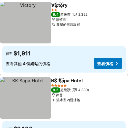
Victory
分享
加入我的最愛
2 星級
9.4
超級讚
2,322
頭頓市
專屬的健康設施
$1,911
低至
查看其他
4 個網站
的價格
查看價格
KK Sapa Hotel
分享
加入我的最愛
5 星級
9.5
超級讚
4,839
錦普
溫水室內游泳池