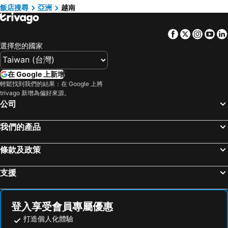
Lao Cai飯店
美奈飯店
澳門飯店
濟州飯店
飯店搜尋
亞洲
越南
順化市飯店
順安飯店
京都府飯店
Facebook
Twitter
Insta
Yo
Cam Lam飯店
Phu Ly飯店
選擇您的國家
Vinh Yen飯店
My Tho飯店
Cam Ranh飯店
Tay Ninh飯店
在 Google 上新增
Bien Hoa飯店
歸仁飯店
輕鬆找到我們的結果：在 Google 上將
trivago 新增為偏好來源。
Ca Mau飯店
Con Dao飯店
公司
Bac Lieu飯店
朗姑村飯店
海陽飯店
Cat Ba Town飯店
我們的產品
Thanh Hoa飯店
Rach Gia飯店
條款及政策
Ba Ria飯店
Rach Vem飯店
河仙飯店
Cao Lanh飯店
支援
寧和飯店
松高飯店
Yen Bai飯店
北江飯店
登入享受會員專屬優惠
打造個人化體驗