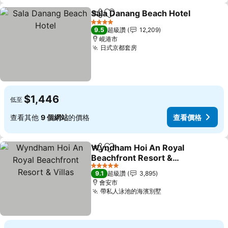
Sala Danang Beach Hotel
分享
加入我的最愛
4 星級
9.5
超級讚
12,209
峴港市
日式京都套房
$1,446
低至
查看其他
9 個網站
的價格
查看價格
Wyndham Hoi An Royal
分享
加入我的最愛
Beachfront Resort &
Villas
5 星級
9.1
超級讚
3,895
會安市
帶私人泳池的海濱別墅