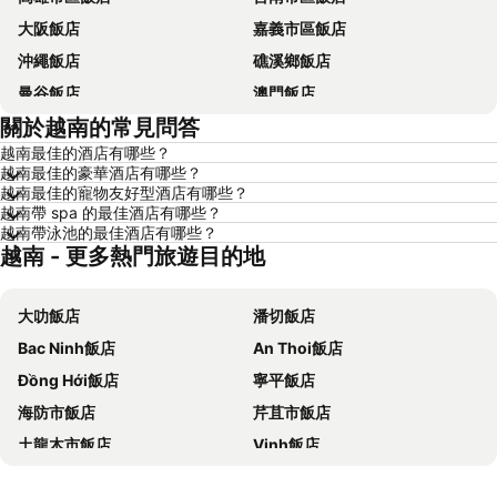
大阪飯店
嘉義市區飯店
沖繩飯店
礁溪鄉飯店
曼谷飯店
澳門飯店
關於越南的常見問答
香港飯店
那霸飯店
越南最佳的酒店有哪些？
羅東市飯店
新加坡飯店
越南最佳的豪華酒店有哪些？
板橋區飯店
名古屋飯店
越南最佳的寵物友好型酒店有哪些？
越南帶 spa 的最佳酒店有哪些？
京都飯店
北投飯店
越南帶泳池的最佳酒店有哪些？
越南 - 更多熱門旅遊目的地
西屯區飯店
花蓮飯店
嘉義飯店
南投飯店
大叻飯店
潘切飯店
桃園地區飯店
基隆飯店
Bac Ninh飯店
An Thoi飯店
新竹地區飯店
澎湖飯店
Đồng Hới飯店
寧平飯店
苗栗縣飯店
金門飯店
海防市飯店
芹苴市飯店
彰化地區飯店
雲林飯店
土龍木市飯店
Vinh飯店
台灣飯店
近畿飯店
滇班飯店
Loc An飯店
新北市飯店
屏東飯店