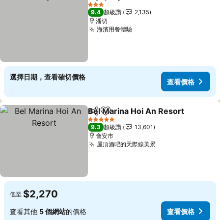
分享
加入我的最愛
3 星級
9.4
超級讚
2,135
潘切
海濱用餐體驗
選擇日期，查看確切價格
查看價格
Bel Marina Hoi An Resort
分享
加入我的最愛
5 星級
9.3
超級讚
13,601
會安市
屋頂酒吧的天際線美景
$2,270
低至
查看其他
5 個網站
的價格
查看價格