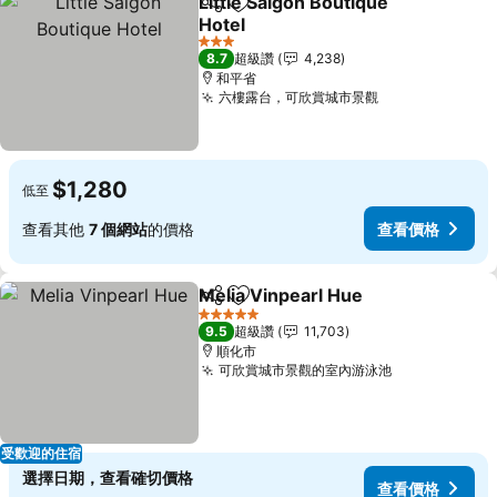
Little Saigon Boutique
分享
加入我的最愛
Hotel
3 星級
8.7
超級讚
4,238
和平省
六樓露台，可欣賞城市景觀
$1,280
低至
查看其他
7 個網站
的價格
查看價格
Melia Vinpearl Hue
分享
加入我的最愛
5 星級
9.5
超級讚
11,703
順化市
可欣賞城市景觀的室內游泳池
受歡迎的住宿
選擇日期，查看確切價格
查看價格