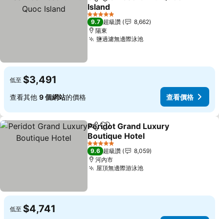
分享
加入我的最愛
Island
5 星級
9.7
超級讚
8,662
陽東
鹽過濾無邊際泳池
$3,491
低至
查看其他
9 個網站
的價格
查看價格
Peridot Grand Luxury
分享
加入我的最愛
Boutique Hotel
5 星級
9.6
超級讚
8,059
河內市
屋頂無邊際游泳池
$4,741
低至