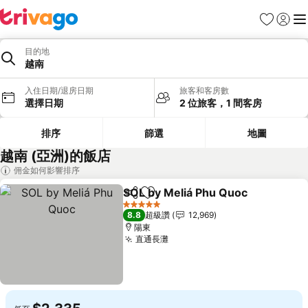
我的最愛
登入
選
目的地
越南
入住日期/退房日期
旅客和客房數
選擇日期
2 位旅客，1 間客房
排序
篩選
地圖
越南 (亞洲)的飯店
佣金如何影響排序
SOL by Meliá Phu Quoc
分享
加入我的最愛
5 星級
8.8
超級讚
12,969
陽東
直通長灘