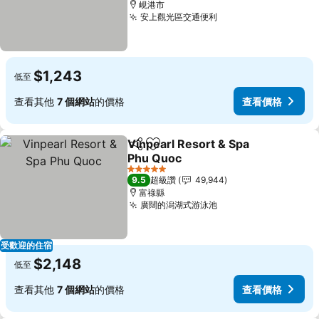
峴港市
安上觀光區交通便利
$1,243
低至
查看其他
7 個網站
的價格
查看價格
Vinpearl Resort & Spa
分享
加入我的最愛
Phu Quoc
5 星級
9.5
超級讚
49,944
富祿縣
廣闊的潟湖式游泳池
受歡迎的住宿
$2,148
低至
查看其他
7 個網站
的價格
查看價格